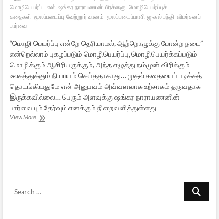
மொழிபெயர்ப்பு
எஸ்.ஷங்கர நாராயணன்
பிரக்ஞை
மொழிபெயர்ப்புக்
கதைகள்
மூலப்படைப்பு
வேற்றூர் வானம்
மூலப்படைப்பாளி
ஜுகல் பந்தி
விமர்சனப்
பார்வை
“மொழி பெயர்ப்பு என்றே தெரியாமல், ஆற்றொழுக்கு போன்ற நடை”
என்றெல்லாம் புகழப்படும் மொழிபெயர்ப்பு, மொழிபெயர்க்கப்படும்
மொழிக்கும் ஆசிரியருக்கும், அந்த எழுத்து நம்முன் விரிக்கும்
உலகத்துக்கும் நியாயம் செய்ததாகாது… முதல் கதையைப் படிக்கத்
தொடங்கியதுமே என் அனுபவம் அவ்வளவாக உற்சாகம் தருவதாக
இருக்கவில்லை… பெரும் அளவுக்கு ஷங்கர நாராயணனின்
பார்வையும் தேர்வும் எனக்கும் நிறைவளித்துள்ளது
ஷங்கர
View More
நாராயணன்
காட்டும்
”வேற்றூர்
வானம்”
Search
…