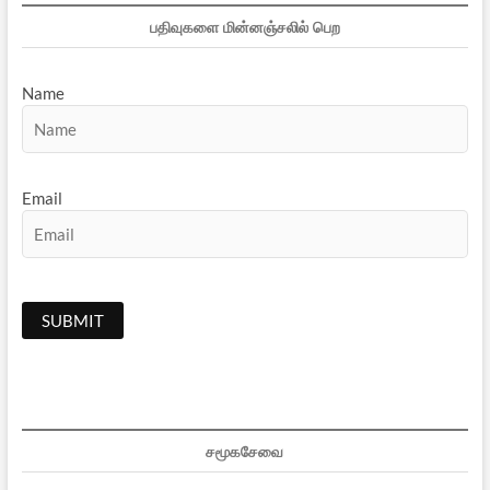
பதிவுகளை மின்னஞ்சலில் பெற
Name
Email
சமூகசேவை