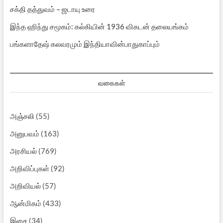
சக்தி தத்துவம் – ஜடாயு உரை
இந்த ஹிந்து சமூகம்: கல்கியின் 1936 விகடன் தலையங்கம்
பங்களாதேஷ் கலவரமும் இந்தியாவின்பாதுகாப்பும்
வகைகள்
அஞ்சலி
(55)
அனுபவம்
(163)
அரசியல்
(769)
அறிவிப்புகள்
(92)
அறிவியல்
(57)
ஆன்மிகம்
(433)
இசை
(34)