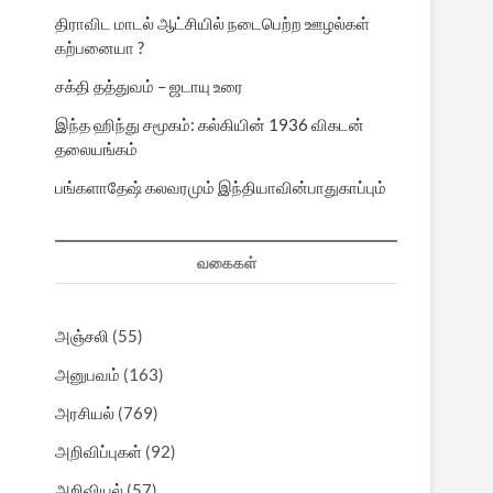
திராவிட மாடல் ஆட்சியில் நடைபெற்ற ஊழல்கள்
கற்பனையா ?
சக்தி தத்துவம் – ஜடாயு உரை
இந்த ஹிந்து சமூகம்: கல்கியின் 1936 விகடன்
தலையங்கம்
பங்களாதேஷ் கலவரமும் இந்தியாவின்பாதுகாப்பும்
வகைகள்
அஞ்சலி
(55)
அனுபவம்
(163)
அரசியல்
(769)
அறிவிப்புகள்
(92)
அறிவியல்
(57)