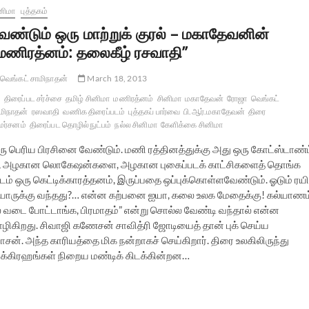
னிமா
புத்தகம்
ேண்டும் ஒரு மாற்றுக் குரல் – மகாதேவனின்
மணிரத்னம்: தலைகீழ் ரசவாதி”
வெங்கட் சாமிநாதன்
March 18, 2013
திரைப்பட சர்ச்சை
தமிழ் சினிமா
மணிரத்னம்
சினிமா
மகாதேவன்
ரோஜா
வெங்கட்
மிநாதன்
ரஸவாதி
வணிக திரைப்படம்
புத்தகப் பார்வை
பி.ஆர்.மகாதேவன்
திரை
மர்சனம்
திரைப்பட தொழில்நுட்பம்
நல்ல சினிமா
கேளிக்கை சினிமா
ரு பெரிய பிரசினை வேண்டும். மணி ரத்தினத்துக்கு அது ஒரு கோட்ஸ்டாண்ட
ை, அழகான லொகேஷன்களை, அழகான புகைப்படக் காட்சிகளைத் தொங்க
் ஒரு கெட்டிக்காரத்தனம், இருப்பதை ஒப்புக்கொள்ளவேண்டும். ஓடும் ரயி
ு யாருக்கு வந்தது?… என்ன கற்பனை ஐயா, கலை உலக மேதைக்கு! கல்யாணம
டிலே வடை போட்டாங்க, பிரமாதம்” என்று சொல்ல வேண்டி வந்தால் என்ன
ிகிறது. சிவாஜி கணேசன் சாவித்ரி ஜோடியைத் தான் புக் செய்ய
ன். அந்த காரியத்தை மிக நன்றாகச் செய்கிறார். திரை உலகிலிருந்து
 விக்கிரஹங்கள் நிறைய மண்டிக் கிடக்கின்றன…