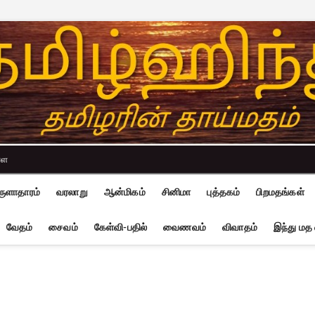
்ள
ுளாதாரம்
வரலாறு
ஆன்மிகம்
சினிமா
புத்தகம்
பிறமதங்கள்
வேதம்
சைவம்
கேள்வி-பதில்
வைணவம்
விவாதம்
இந்து மத