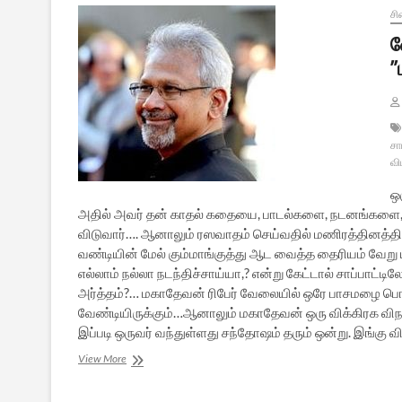
சி
வ
”
சா
வி
ஒ
அதில் அவர் தன் காதல் கதையை, பாடல்களை, நடனங்கள
விடுவார்…. ஆனாலும் ரஸவாதம் செய்வதில் மணிரத்தினத்திடம
வண்டியின் மேல் கும்மாங்குத்து ஆட வைத்த தைரியம் வேற
எல்லாம் நல்லா நடந்திச்சாய்யா,? என்று கேட்டால் சாப்பாட்
அர்த்தம்?… மகாதேவன் ரிபேர் வேலையில் ஒரே பாசமழை பொழ
வேண்டியிருக்கும்…ஆனாலும் மகாதேவன் ஒரு விக்கிரக விநாச
இப்படி ஒருவர் வந்துள்ளது சந்தோஷம் தரும் ஒன்று. இங்கு
வேண்டும்
View More
ஒரு
மாற்றுக்