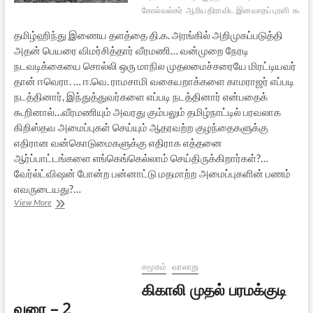
கோல்வல்கர்
ஆரிய திராவிட இனவாதப் புரளி
கூட்ட
தமிழ்ஹிந்து இணைய தளத்தை தி.க. அரங்கில் அறிமுகப்படுத்தி
அதன் பெயரை விமர்சித்தார் வீரமணி… வன்முறை நேரடி
நடவடிக்கையை சொல்லி ஒரு மாநில முதலமைச்சரையே மிரட்டியவர்
தான் ஈவெரா. … ஈ.வெ. ராமசாமி வகையறாக்களை காமராஜர் எப்படி
நடத்தினார், இந்துத்துவர்களை எப்படி நடத்தினார் என்பதைக்
கூறினால்…வீரமணியும் அவரது கும்பலும் தமிழ்நாட்டில் பரவலாக
கிறிஸ்தவ அமைப்புகள் செய்யும் ஆதரவற்ற குழந்தைகளுக்கு
எதிரான வன்கொடுமைகளுக்கு எதிராக எத்தனை
ஆர்ப்பாட்டங்களை எங்கெங்கெல்லாம் செய்திருக்கிறார்கள்?…
வேர்ல்ட்விஷன் போன்ற பன்னாட்டு மதமாற்ற அமைப்புகளின் பணம்
எவருடையது?…
உடையும்
View More
வீரமணி
–
பாகம்
2
சமூகம்
வரலாறு
கிகாலி முதல் பரமக்குடி
வரை – 2