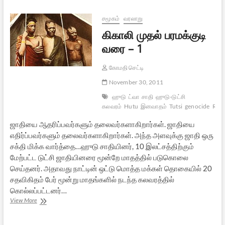
–
2
சமூகம்
வரலாறு
கிகாலி முதல் பரமக்குடி
வரை – 1
கோமதி செட்டி
November 30, 2011
ஹுடு
ட்வா
சாதி
ஹுடு-டுட்சி
கலவரம்
Hutu
இனவாதம்
Tutsi
genocide
Rwa
ஜாதியை ஆதரிப்பவர்களும் தலைவர்களாகிறார்கள். ஜாதியை
எதிர்ப்பவர்களும் தலைவர்களாகிறார்கள். அந்த அளவுக்கு ஜாதி ஒரு
சக்தி மிக்க வார்த்தை…ஹுடு சாதியினர், 10 இலட்சத்திற்கும்
மேற்பட்ட டுட்சி ஜாதியினரை மூன்றே மாதத்தில் படுகொலை
செய்தனர். அதாவது நாட்டின் ஒட்டு மொத்த மக்கள் தொகையில் 20
சதவிகிதம் பேர் மூன்று மாதங்களில் நடந்த கலவரத்தில்
கொல்லப்பட்டனர்…
கிகாலி
View More
முதல்
பரமக்குடி