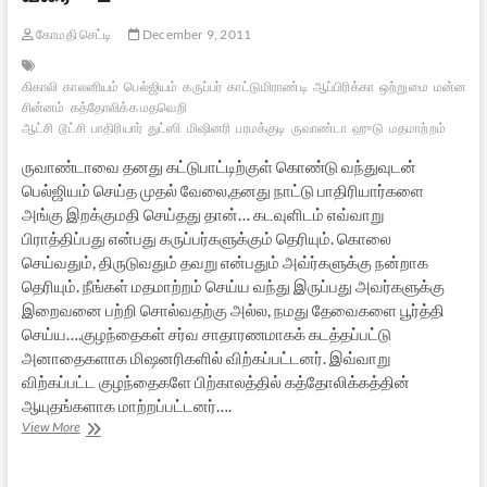
கோமதி செட்டி
December 9, 2011
கிகாலி
காலனியம்
பெல்ஜியம்
கருப்பர்
காட்டுமிராண்டி
ஆப்பிரிக்கா
ஒற்றுமை
மன்னர்கள
சின்னம்
கத்தோலிக்க மதவெறி
ஆட்சி
டூட்சி
பாதிரியார்
துட்ஸி
மிஷினரி
பரமக்குடி
ருவாண்டா
ஹுடு
மதமாற்றம்
ருவாண்டாவை தனது கட்டுபாட்டிற்குள் கொண்டு வந்துவுடன்
பெல்ஜியம் செய்த முதல் வேலை,தனது நாட்டு பாதிரியார்களை
அங்கு இறக்குமதி செய்தது தான்… கடவுளிடம் எவ்வாறு
பிராத்திப்பது என்பது கருப்பர்களுக்கும் தெரியும். கொலை
செய்வதும், திருடுவதும் தவறு என்பதும் அவ்ர்களுக்கு நன்றாக
தெரியும். நீங்கள் மதமாற்றம் செய்ய வந்து இருப்பது அவர்களுக்கு
இறைவனை பற்றி சொல்வதற்கு அல்ல, நமது தேவைகளை பூர்த்தி
செய்ய….குழந்தைகள் சர்வ சாதாரணமாகக் கடத்தப்பட்டு
அனாதைகளாக மிஷனரிகளில் விற்கப்பட்டனர். இவ்வாறு
விற்கப்பட்ட குழந்தைகளே பிற்காலத்தில் கத்தோலிக்கத்தின்
ஆயுதங்களாக மாற்றப்பட்டனர்….
கிகாலி
View More
முதல்
பரமக்குடி
வரை