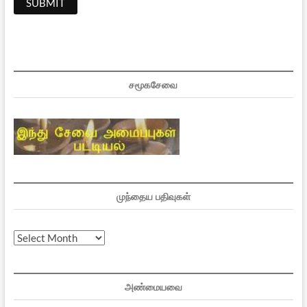
சமூகசேவை
முந்தைய பதிவுகள்
முந்தைய
பதிவுகள்
அண்மையவை