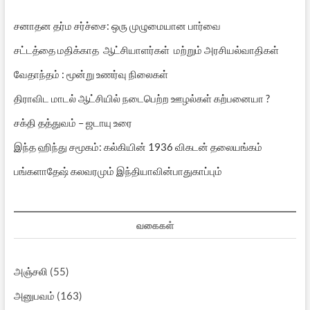
சனாதன தர்ம சர்ச்சை: ஒரு முழுமையான பார்வை
சட்டத்தை மதிக்காத ஆட்சியாளர்கள் மற்றும் அரசியல்வாதிகள்
வேதாந்தம் : மூன்று உணர்வு நிலைகள்
திராவிட மாடல் ஆட்சியில் நடைபெற்ற ஊழல்கள் கற்பனையா ?
சக்தி தத்துவம் – ஜடாயு உரை
இந்த ஹிந்து சமூகம்: கல்கியின் 1936 விகடன் தலையங்கம்
பங்களாதேஷ் கலவரமும் இந்தியாவின்பாதுகாப்பும்
வகைகள்
அஞ்சலி
(55)
அனுபவம்
(163)