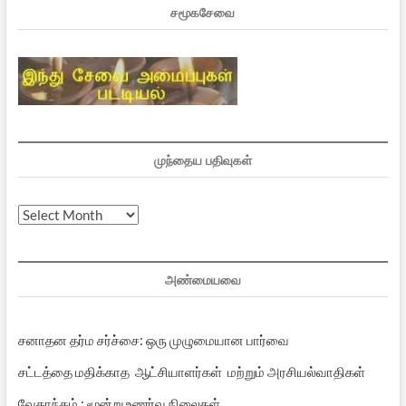
சமூகசேவை
முந்தைய பதிவுகள்
முந்தைய
பதிவுகள்
அண்மையவை
சனாதன தர்ம சர்ச்சை: ஒரு முழுமையான பார்வை
சட்டத்தை மதிக்காத ஆட்சியாளர்கள் மற்றும் அரசியல்வாதிகள்
வேதாந்தம் : மூன்று உணர்வு நிலைகள்