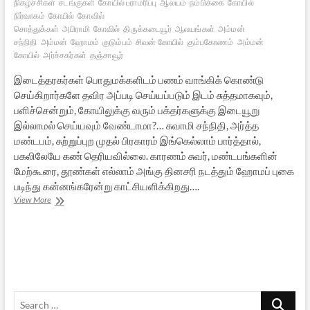
நிகழ்ச்சிகள்
சடங்குகள்
கோயில் பராமரிப்பு
ஆலயம்
நம்பிக்கை
கோயில்
நிர்வாகம்
கோயில்
கோவில்
சொத்துக்கள்
அபிராமி
கோவில்
திருக்கடையூர்
ஆலயங்கள்
அம்மன்
சந்நிதி
அம்மன்
ஹோமம்
குடும்பம்
சிவன் கோயில்
கும்பகோணம்
அம்மன்
கோயில்
அர்ச்சகர்கள்
தஞ்சாவூர்
இடைத்தரகர்கள் பொதுமக்களிடம் பணம் வாங்கிக் கொண்டு
செய்கிறார்களே தவிர அப்படி செய்யப்படும் இடம் சுத்தமாகவும்,
பளிச்சென்றும், கோயிலுக்கு வரும் பக்தர்களுக்கு இடையூறு
இல்லாமல் செய்யவும் வேண்டாமா?… சுவாமி சந்நிதி, அர்த்த
மண்டபம், சுற்றுப்புற முதல் பிரகாரம் இங்கெல்லாம் பார்த்தால்,
பகலிலேயே கண் தெரியவில்லை. காரணம் சுவர், மண்டபங்களின்
மேற்கூரை, தூண்கள் எல்லாம் அங்கு தினசரி நடத்தும் ஹோமப் புகை
படிந்து கன்னங்கரேன்று காட்சியளிக்கிறது….
ஆலயங்களில்
View More
குடும்ப
விசேஷங்கள்:
அபிராமி
கோயிலை
முன்வைத்து
Search