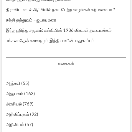
திராவிட மாடல் ஆட்சியில் நடைபெற்ற ஊழல்கள் கற்பனையா ?
சக்தி தத்துவம் – ஜடாயு உரை
இந்த ஹிந்து சமூகம்: கல்கியின் 1936 விகடன் தலையங்கம்
பங்களாதேஷ் கலவரமும் இந்தியாவின்பாதுகாப்பும்
வகைகள்
அஞ்சலி
(55)
அனுபவம்
(163)
அரசியல்
(769)
அறிவிப்புகள்
(92)
அறிவியல்
(57)