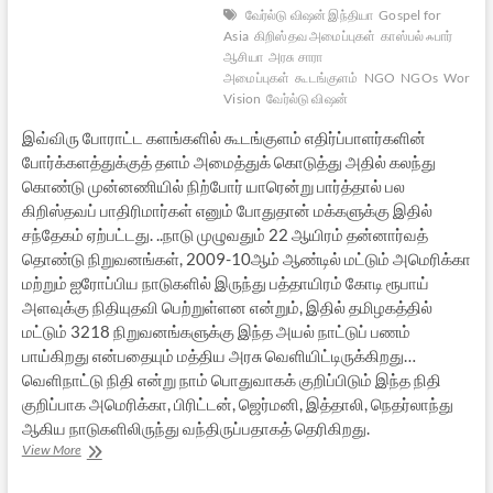
வேர்ல்டு விஷன் இந்தியா
Gospel for
Asia
கிறிஸ்தவ அமைப்புகள்
காஸ்பல் ஃபார்
ஆசியா
அரசு சாரா
அமைப்புகள்
கூடங்குளம்
NGO
NGOs
World
Vision
வேர்ல்டு விஷன்
இவ்விரு போராட்ட களங்களில் கூடங்குளம் எதிர்ப்பாளர்களின்
போர்க்களத்துக்குத் தளம் அமைத்துக் கொடுத்து அதில் கலந்து
கொண்டு முன்னணியில் நிற்போர் யாரென்று பார்த்தால் பல
கிறிஸ்தவப் பாதிரிமார்கள் எனும் போதுதான் மக்களுக்கு இதில்
சந்தேகம் ஏற்பட்டது. ..நாடு முழுவதும் 22 ஆயிரம் தன்னார்வத்
தொண்டு நிறுவனங்கள், 2009-10ஆம் ஆண்டில் மட்டும் அமெரிக்கா
மற்றும் ஐரோப்பிய நாடுகளில் இருந்து பத்தாயிரம் கோடி ரூபாய்
அளவுக்கு நிதியுதவி பெற்றுள்ளன என்றும், இதில் தமிழகத்தில்
மட்டும் 3218 நிறுவனங்களுக்கு இந்த அயல் நாட்டுப் பணம்
பாய்கிறது என்பதையும் மத்திய அரசு வெளியிட்டிருக்கிறது…
வெளிநாட்டு நிதி என்று நாம் பொதுவாகக் குறிப்பிடும் இந்த நிதி
குறிப்பாக அமெரிக்கா, பிரிட்டன், ஜெர்மனி, இத்தாலி, நெதர்லாந்து
ஆகிய நாடுகளிலிருந்து வந்திருப்பதாகத் தெரிகிறது.
புனித
View More
பாரதத்தைத்
துண்டாடும்