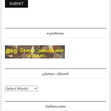
சமூகசேவை
முந்தைய பதிவுகள்
முந்தைய
பதிவுகள்
அண்மையவை