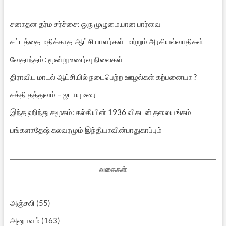
சனாதன தர்ம சர்ச்சை: ஒரு முழுமையான பார்வை
சட்டத்தை மதிக்காத ஆட்சியாளர்கள் மற்றும் அரசியல்வாதிகள்
வேதாந்தம் : மூன்று உணர்வு நிலைகள்
திராவிட மாடல் ஆட்சியில் நடைபெற்ற ஊழல்கள் கற்பனையா ?
சக்தி தத்துவம் – ஜடாயு உரை
இந்த ஹிந்து சமூகம்: கல்கியின் 1936 விகடன் தலையங்கம்
பங்களாதேஷ் கலவரமும் இந்தியாவின்பாதுகாப்பும்
வகைகள்
அஞ்சலி
(55)
அனுபவம்
(163)