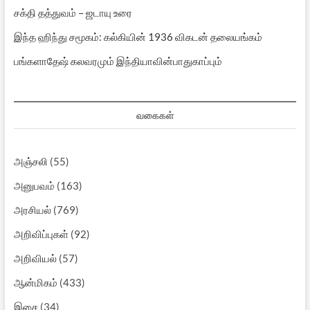
சக்தி தத்துவம் – ஜடாயு உரை
இந்த ஹிந்து சமூகம்: கல்கியின் 1936 விகடன் தலையங்கம்
பங்களாதேஷ் கலவரமும் இந்தியாவின்பாதுகாப்பும்
வகைகள்
அஞ்சலி
(55)
அனுபவம்
(163)
அரசியல்
(769)
அறிவிப்புகள்
(92)
அறிவியல்
(57)
ஆன்மிகம்
(433)
இசை
(34)