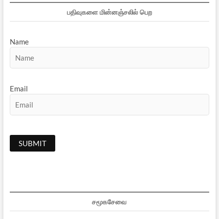
பதிவுகளை மின்னஞ்சலில் பெற
Name
Email
சமூகசேவை