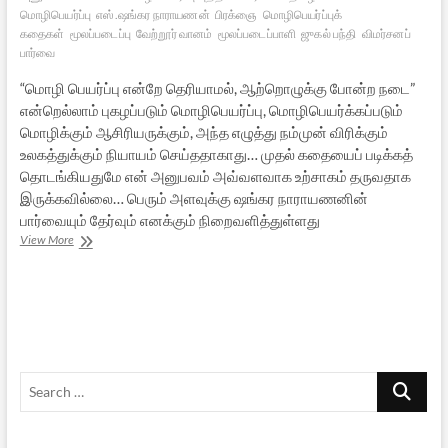
மொழிபெயர்ப்பு
எஸ்.ஷங்கர நாராயணன்
பிரக்ஞை
மொழிபெயர்ப்புக்
கதைகள்
மூலப்படைப்பு
வேற்றூர் வானம்
மூலப்படைப்பாளி
ஜுகல் பந்தி
விமர்சனப்
பார்வை
“மொழி பெயர்ப்பு என்றே தெரியாமல், ஆற்றொழுக்கு போன்ற நடை”
என்றெல்லாம் புகழப்படும் மொழிபெயர்ப்பு, மொழிபெயர்க்கப்படும்
மொழிக்கும் ஆசிரியருக்கும், அந்த எழுத்து நம்முன் விரிக்கும்
உலகத்துக்கும் நியாயம் செய்ததாகாது… முதல் கதையைப் படிக்கத்
தொடங்கியதுமே என் அனுபவம் அவ்வளவாக உற்சாகம் தருவதாக
இருக்கவில்லை… பெரும் அளவுக்கு ஷங்கர நாராயணனின்
பார்வையும் தேர்வும் எனக்கும் நிறைவளித்துள்ளது
ஷங்கர
View More
நாராயணன்
காட்டும்
”வேற்றூர்
வானம்”
Search
…