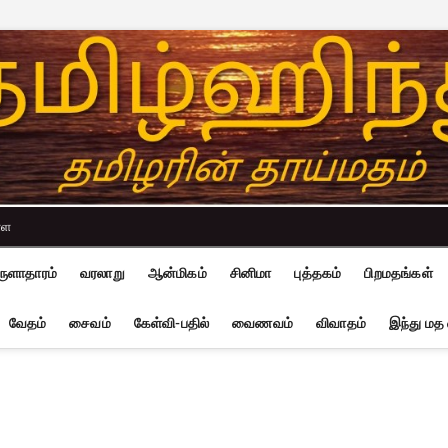
்ள
ுளாதாரம்
வரலாறு
ஆன்மிகம்
சினிமா
புத்தகம்
பிறமதங்கள்
வேதம்
சைவம்
கேள்வி-பதில்
வைணவம்
விவாதம்
இந்து மத