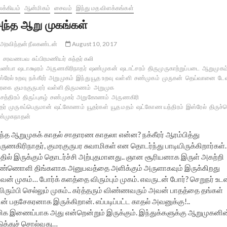
க்கியம்
ஆன்மிகம்
சைவம்
இந்து மத விளக்கங்கள்
ந்த ஆறு முகங்கள்
அரவிந்தன் நீலகண்டன்
August 10, 2017
சரவணபவ
சுப்பிரமணியர்
கந்தர் கலி
ெண்பா
ஷடாக்ஷரம்
அருணகிரிநாதர்
ஷண்முகன்
ஷடாட்சரம்
திருமுருகாற்றுப்படை
ஆறுமுகம
்ரேல் உறவு
நக்கீரர்
அறுமுகம்
இந்து யூத உறவு
வள்ளி
சண்முகம்
முருகன்
தெய்வானை
டேவ
ாரகை
குமரகுருபரர்
வள்ளி திருமணம்
அறுமுக
்சத்திரம்
திருப்புகழ்
சண்முகர்
அறுகோணம்
அருணகிரி
தர்
முருகப்பெருமான்
ஷட்கோணம்
யூதர்கள்
யூத மதம்
ஷட்கோண யந்திரம்
இஸ்ரேல்
திருச்ச
்முகநாதன்
ந்த ஆறுமுகக் காதல் சாதாரண காதலா என்ன? நக்கீரர் ஆரம்பித்து
ுணகிரிநாதர், குமரகுருபர சுவாமிகள் என தொடர்ந்து பாடியிருக்கிறார்கள்.
தில் இருக்கும் தொடர்ச்சி அற்புதமானது.. ஞான சூரியனாக இருள் அகற்றி
ண்ணொளி திங்களாக அனுபவத்தை அளிக்கும் அருளாகவும் இருக்கிறது
ன் முகம்… போர்க் களத்தை விரும்பும் முகம். எவருடன் போர்? செறுநர் உடன
ரும்பி செல்லும் முகம்.. கர்த்தரும் விண்ணவரும் அவன் பாதத்தை தங்கள்
 பதசேகரனாக இருக்கிறான். எப்படிப்பட்ட காதல் அவனுக்கு!..
ிக இணைப்பாக அது என்றென்றும் இருக்கும். இந்துக்களுக்கு ஆறுமுகனின
டுத்துச் சொல்வது…