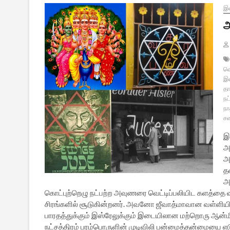
இல
அ
வ
இஸ
த
நட
நா
சண
இ
அர
அ
த
அவ
கொட்புற்றெழு நட்பற்ற அவுணரை வெட்டிப்பலியிட களத்தை வி
சிரங்களில் சூடுகின்றனர். அவனோ ஜீவாத்மாவான வள்ளியின்
பாரதத்துக்கும் இஸ்ரேலுக்கும் இடையிலான மற்றொரு ஆன்ம
நட்சத்திரம் பரம்பொருளின் முடிவிலி பன்மைத்தன்மையை எ