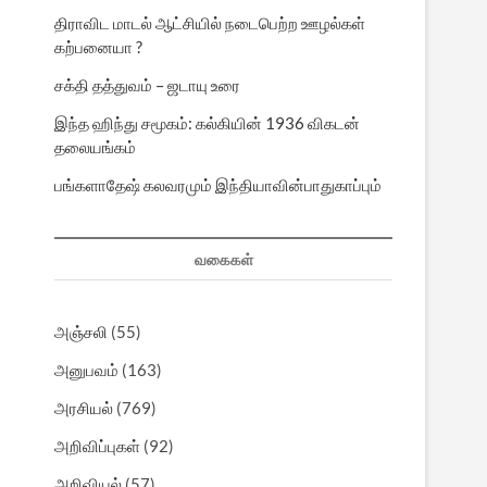
திராவிட மாடல் ஆட்சியில் நடைபெற்ற ஊழல்கள்
கற்பனையா ?
சக்தி தத்துவம் – ஜடாயு உரை
இந்த ஹிந்து சமூகம்: கல்கியின் 1936 விகடன்
தலையங்கம்
பங்களாதேஷ் கலவரமும் இந்தியாவின்பாதுகாப்பும்
வகைகள்
அஞ்சலி
(55)
அனுபவம்
(163)
அரசியல்
(769)
அறிவிப்புகள்
(92)
அறிவியல்
(57)