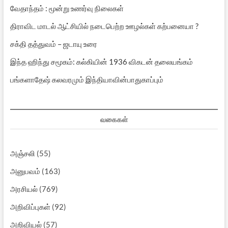
வேதாந்தம் : மூன்று உணர்வு நிலைகள்
திராவிட மாடல் ஆட்சியில் நடைபெற்ற ஊழல்கள் கற்பனையா ?
சக்தி தத்துவம் – ஜடாயு உரை
இந்த ஹிந்து சமூகம்: கல்கியின் 1936 விகடன் தலையங்கம்
பங்களாதேஷ் கலவரமும் இந்தியாவின்பாதுகாப்பும்
வகைகள்
அஞ்சலி
(55)
அனுபவம்
(163)
அரசியல்
(769)
அறிவிப்புகள்
(92)
அறிவியல்
(57)