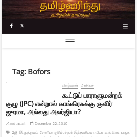
Skip
to
content
facebook
twitter
Tag:
Bofors
நிகழ்வுகள்
அரசியல்
கூட்டுப் பாராளுமன்றக்
குழு (JPC) என்றால் காங்கிரசுக்கு குளிர்
ஜுரமா, அல்லது அலர்ஜியா?
எஸ்.ராமன்
December 22, 2010
2ஜி
இந்துத்துவம்
சோனியா குடும்பத்தார்
இத்தாலிய மாஃபியா
காங்கிரஸ், பாஜக,