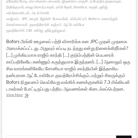
நரேந்திர மோடி, ராம் விலாஸ் பஸ்வான், ஜிதன்ராம் மாஞ்சி, உப்பேந்திர குஷ்வாஹா,
நிதிஷ்குமார், லாலு பிரசாத் யாதவ், ராப்ரி தேவி, சோனியா, ராகுல், ஜார்ஜ்
ஃபெர்னாண்டஸ், அடல் பிகாரி
வாஜ்பாய்,
JPC
ஊழல்
ஜேபிஸி
போஃபார்ஸ்
ஸ்பெக்ட்ரம்
Bofors
வரலாற்றுக்
கொள்ளைகள்
குவாத்ரோச்சி
லஞ்சம்
ஆட்டோவியோ
குவத்ரோச்சி
CBI
ஸிபிஐ
ஹிந்துத்துவம்
Bofors பீரங்கி ஊழலைப் பற்றி விசாரிக்க என JPC முதன் முதலாக
அமைக்கப்பட்டது. அதுவும் எப்படி நடந்தது என்று நினைக்கிறீர்கள்?
[…] முக்கியமாக ராஜீவ் காந்தி […] குடும்பத்தின் பெயரைக்
காப்பதிலேயே கண்ணும் கருத்துமாக இருந்தனர். […] ஆனாலும் ஒரு
சில வாரங்களிலேயே சோனியா-ராஜீவ் காந்தியின் இத்தாலிய
நண்பரான ஆட்டோவியோ குவத்ரோச்சிக்கும், மற்றும் சிலருக்கும்
Bofors நிறுவனம் வெவ்வேறு வங்கிக் கணக்குகளில் 7.3 மில்லியன்
டாலர்கள் போட்டிருப்பது பற்றிய ஆவணங்கள் கிடைக்கப்பெற்றன.
கூட்டுப்
View More
பாராளுமன்றக்
குழு
(JPC)
என்றால்
காங்கிரசுக்கு
குளிர்
ஜுரமா,