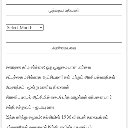
முந்தைய பதிவுகள்
முந்தைய
பதிவுகள்
அண்மையவை
சனாதன தர்ம சர்ச்சை: ஒரு முழுமையான பார்வை
சட்டத்தை மதிக்காத ஆட்சியாளர்கள் மற்றும் அரசியல்வாதிகள்
வேதாந்தம் : மூன்று உணர்வு நிலைகள்
திராவிட மாடல் ஆட்சியில் நடைபெற்ற ஊழல்கள் கற்பனையா ?
சக்தி தத்துவம் – ஜடாயு உரை
இந்த ஹிந்து சமூகம்: கல்கியின் 1936 விகடன் தலையங்கம்
பங்களாதேஷ் கலவரமும் இந்தியாவின்பாதுகாப்பும்