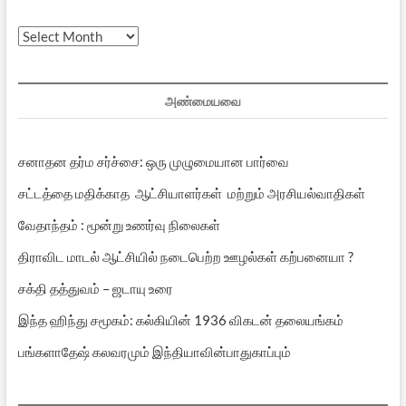
முந்தைய
பதிவுகள்
அண்மையவை
சனாதன தர்ம சர்ச்சை: ஒரு முழுமையான பார்வை
சட்டத்தை மதிக்காத ஆட்சியாளர்கள் மற்றும் அரசியல்வாதிகள்
வேதாந்தம் : மூன்று உணர்வு நிலைகள்
திராவிட மாடல் ஆட்சியில் நடைபெற்ற ஊழல்கள் கற்பனையா ?
சக்தி தத்துவம் – ஜடாயு உரை
இந்த ஹிந்து சமூகம்: கல்கியின் 1936 விகடன் தலையங்கம்
பங்களாதேஷ் கலவரமும் இந்தியாவின்பாதுகாப்பும்