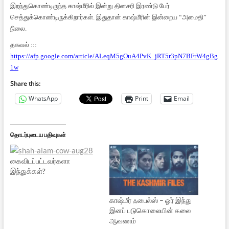
இறந்துகொண்டிருந்த காஷ்மீரில் இன்று தினசரி இரண்டு பேர்
செத்துக்கொண்டிருக்கிறார்கள். இதுதான் காஷ்மீரின் இன்றைய “அமைதி”
நிலை.
தகவல் :::
https://afp.google.com/article/ALeqM5gOuA4PvK_jRT5r3pN7BFrW4gBg
1w
Share this:
WhatsApp
Print
Email
தொடர்புடைய பதிவுகள்
கைவிடப்பட்டவர்களா
இந்துக்கள்?
காஷ்மீர் ஃபைல்ஸ் – ஓர் இந்து
இனப் படுகொலையின் கலை
ஆவணம்