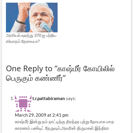
அரசியல் ஷரத்து 370 ஐ பற்றிய
விவாதம் தேவையா?
One Reply to “காஷ்மீர் கோயிலில்
பெருகும் கண்ணீர்”
t.r.pattabiraman
says:
March 29, 2009 at 2:41 pm
காஷ்மீர் இன்று நம் நாட்டிற்கு நிரந்தர புற்று நோயாக மாற
காரணம் பண்டிட் நேருவும்,அவரின் திருமகள் இந்திரா