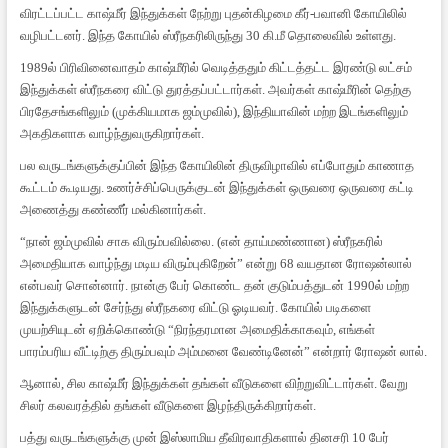
விரட்டப்பட்ட காஷ்மீர் இந்துக்கள் நேற்று புதன்கிழமை கீர்-பவானி கோயிலில்
வழிபட்டனர். இந்த கோயில் ஸ்ரீநகரிலிருந்து 30 கி.மீ தொலைவில் உள்ளது.
1989ல் பிரிவினைவாதம் காஷ்மீரில் வெடித்ததும் கிட்டத்தட்ட இரண்டு லட்சம்
இந்துக்கள் ஸ்ரீநகரை விட்டு துரத்தப்பட்டார்கள். அவர்கள் காஷ்மீரின் தெற்கு
பிரதேசங்களிலும் (முக்கியமாக ஜம்முவில்), இந்தியாவின் மற்ற இடங்களிலும்
அகதிகளாக வாழ்ந்துவருகிறார்கள்.
பல வருடங்களுக்குப்பின் இந்த கோயிலின் திருவிழாவில் எப்போதும் காணாத
கூட்டம் கூடியது. உணர்ச்சிப்பெருக்குடன் இந்துக்கள் ஒருவரை ஒருவரை கட்டி
அணைத்து கண்ணீர் மல்கினார்கள்.
“நான் ஜம்முவில் சாக விரும்பவில்லை. (என் தாய்மண்ணான) ஸ்ரீநகரில்
அமைதியாக வாழ்ந்து மடிய விரும்புகிறேன்” என்று 68 வயதான ரோஷன்லால்
என்பவர் சொன்னார். நான்கு பேர் கொண்ட தன் குடும்பத்துடன் 1990ல் மற்ற
இந்துக்களுடன் சேர்ந்து ஸ்ரீநகரை விட்டு ஓடியவர். கோயில் படிகளை
முயற்சியுடன் ஏறிக்கொண்டு “நிரந்தரமான அமைதிக்காகவும், எங்கள்
பாரம்பரிய வீட்டிற்கு திரும்பவும் அம்மனை வேண்டினேன்” என்றார் ரோஷன் லால்.
ஆனால், சில காஷ்மீர் இந்துக்கள் தங்கள் வீடுகளை விற்றுவிட்டார்கள். வேறு
சிலர் கலவரத்தில் தங்கள் வீடுகளை இழந்திருக்கிறார்கள்.
பத்து வருடங்களுக்கு முன் இஸ்லாமிய தீவிரவாதிகளால் தினசரி 10 பேர்