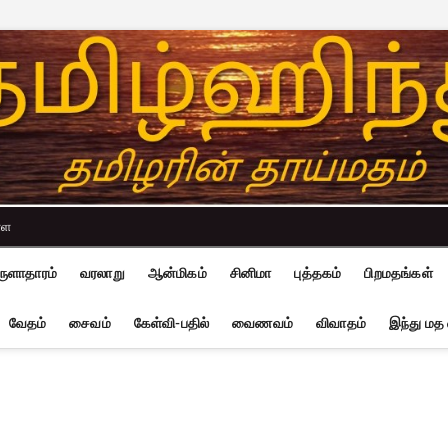
்ள
ுளாதாரம்
வரலாறு
ஆன்மிகம்
சினிமா
புத்தகம்
பிறமதங்கள்
வேதம்
சைவம்
கேள்வி-பதில்
வைணவம்
விவாதம்
இந்து மத