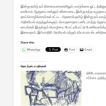
இன்று தமிழ் நம் நினைவலைகளிலும், வாழ்க்கை ஓட்டத்திலும
ஏகபோக ஆளுமை என்னும் உரிமையை, இன்று எந்த சமுதாயமும
தாய்மொழிக்காரர்கள் உட்பட. அதனால்,தமிழ் இன்று நம் வ
அறிவியல் கருத்துக்களும், பொருளாதார பண்டமாற்று ஆதாய
லாபங்கள் இருக்கும் மொழியை போட்டிபோட்டு பேணிவளர்க்கும
இவைதாம். இம்மாதிரி அரசியல் மற்றும் வியாபார ஸ்டண்டுக
Share this:
WhatsApp
Print
Email
தொடர்புடைய பதிவுகள்
திரிபே வரலாறாக
சர்ச்சை குறித்த