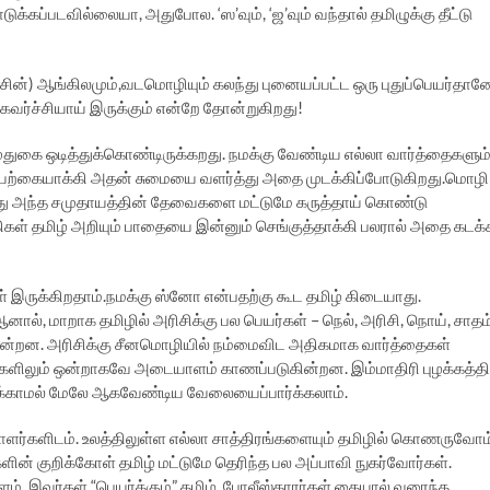
்கப்படவில்லையா, அதுபோல. ‘ஸ’வும், ‘ஜ’வும் வந்தால் தமிழுக்கு தீட்டு
ன்) ஆங்கிலமும்,வடமொழியும் கலந்து புனையப்பட்ட ஒரு புதுப்பெயர்தான
வர்ச்சியாய் இருக்கும் என்றே தோன்றுகிறது!
துகை ஒடித்துக்கொண்டிருக்கறது. நமக்கு வேண்டிய எல்லா வார்த்தைகளும
செயற்கையாக்கி அதன் சுமையை வளர்த்து அதை முடக்கிப்போடுகிறது.மொழி
அது அந்த சமுதாயத்தின் தேவைகளை மட்டுமே கருத்தாய் கொண்டு
ிகள் தமிழ் அறியும் பாதையை இன்னும் செங்குத்தாக்கி பலரால் அதை கடக்
ள் இருக்கிறதாம்.நமக்கு ஸ்னோ என்பதற்கு கூட தமிழ் கிடையாது.
ல், மாறாக தமிழில் அரிசிக்கு பல பெயர்கள் – நெல், அரிசி, நொய், சாதம்
ன்றன. அரிசிக்கு சீனமொழியில் நம்மைவிட அதிகமாக வார்த்தைகள்
களிலும் ஒன்றாகவே அடையாளம் காணப்படுகின்றன. இம்மாதிரி புழக்கத்தி
ுடக்காமல் மேலே ஆகவேண்டிய வேலையைப்பார்க்கலாம்.
பாளர்களிடம். உலத்திலுள்ள எல்லா சாத்திரங்களையும் தமிழில் கொணருவோம
ர்களின் குறிக்கோள் தமிழ் மட்டுமே தெரிந்த பல அப்பாவி நுகர்வோர்கள்.
. இவர்கள் “பெயர்க்கும்” தமிழ், போலீஸ்காரர்கள் கையால் வரைந்த