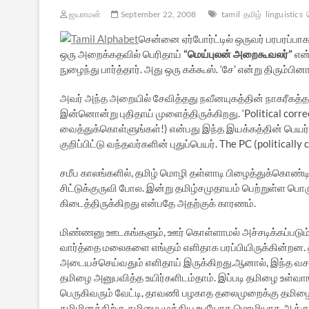
ஜயராமன்
September 22, 2008
tamil
தமிழ்
linguistics
சென்னை ஏர்போர்ட்டில் ஒருவர் பரபரப்பாக
ஒரு அறைக்கதவில் பெரிதாய்
“மெய்புலன் அறைகூவலர்”
என்
நுழைந்து பார்த்தார். அது ஒரு கக்கூஸ். ‘சே’ என்று திரும்பினா
அவர் அந்த அறையில் சேவித்தது நவீனயுகத்தின் நாகரீகத்தமி
இன்னொன்று புதிதாய் முளைத்திருக்கிறது. ‘Political corre
வைத்துக்கொள்ளுங்கள்!) என்பது இந்த இயக்கத்தின் பெயர்
குறிப்பிட்டு வந்தவர்களின் புதுப்பெயர். The PC (politically
சமீப காலங்களில், தமிழ் மொழி தள்ளாடி பிழைத்துக்கொண்டிர
சிட்டுக்குருவி போல. இன்று தமிழ்சமுதாயம் பெற்றுள்ள பொ
கிடைத்திருக்கிறது என்பதே அதற்குக் காரணம்.
மிண்ணனு ஊடகங்களும், ஊர் கொள்ளாமல் அச்சடிக்கப்படும் த
வார்த்தை மலைகளை எங்கும் எளிதாக பரப்பியிருக்கின்றன. தம
அடையச்செய்வதும் எளிதாய் இருக்கிறது.ஆனால், இந்த வசத
தமிழை அனுபவித்த உயிர்களிடம்தாம். இப்படி தமிழை உள்வாங
பெருகிவரும் வேட்டி, தாவணி பழகாத தலைமுறைக்கு தமிழை
தமிழினத்திற்கு தமிழை முக்கிய உபயோக மொழியாக ஆக்குதல்