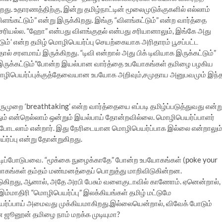
ிறது. உதாரணத்திற்கு, இன்று தமிழ்நாட்டின் மூலைமுடுக்குகளில் எல்லாம்
ிளங்கட்டும்” என்று இருக்கிறது. இங்கு “விளங்கட்டும்” என்ற வார்த்தை
 சரியல்ல. “ஹோ” என்பது விளங்குதல் என்பது சரியானாலும், இங்கே அது
டும்’ என்ற தமிழ் மொழிபெயர்ப்பு செயற்கையாக அரிதாரம் பூசப்பட்ட
ல் சரளமாய் இருக்கிறது. “டிவி என்றால் அது பிக் டிவியாக இருக்கட்டும்”
, “இருக்கட்டும்”போன்ற இயல்பான வார்த்தை உபயோகங்கள் தமிழை பழகிய
ழிபெயர்ப்புக்குத்தேவையான உபயோக அறிவும்,சமுதாய அனுபவமும் இந்
முறை ‘breathtaking’ என்ற வார்த்தையை எப்படி தமிழ்ப்படுத்துவது என்ற
ுத்தும் என்றெல்லாம் ஒன்றும் இயல்பாய் தோன்றவில்லை. மொழிபெயர்ப்பாளர்
போடலாம் என்றார். இது நேரிடையான மொழிபெயர்ப்பாக இல்லை என்றாலும
ப்பு என்று தோன்றுகிறது.
ிப்போடுபவை. “மூக்கை நுழைக்காதே” போன்ற உபயோகங்கள் (poke your
ோகங்கள் தம்தம் மண்மனத்தைப் பொறுத்து மாறிவிடுகின்றன.
ுகிறது, ஆனால், அதே அரபி பேசும் வளைகுடாவில் காணோம். ஏனென்றால்,
திரி “மொழிபெயர்ப்பு” இலக்கியங்கள் தமிழ் மட்டுமே
ப்பாய் அமைவது முக்கியமாகிறது.இல்லையென்றால், விவேக் போடும்
ன ஜூனூன் தமிழை நாம் மறக்க முடியுமா?