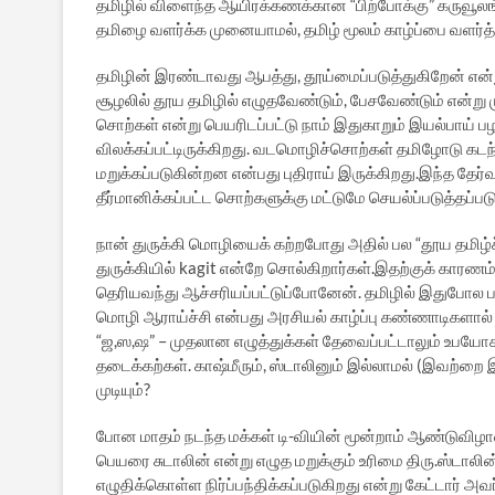
தமிழில் விளைந்த ஆயிரக்கணக்கான “பிற்போக்கு” கருவூலங்
தமிழை வளர்க்க முனையாமல், தமிழ் மூலம் காழ்ப்பை வளர்த
தமிழின் இரண்டாவது ஆபத்து, தூய்மைப்படுத்துகிறேன் என்
சூழலில் தூய தமிழில் எழுதவேண்டும், பேசவேண்டும் என்
சொற்கள் என்று பெயரிடப்பட்டு நாம் இதுகாறும் இயல்பாய
விலக்கப்பட்டிருக்கிறது. வடமொழிச்சொற்கள் தமிழோடு கட
மறுக்கப்படுகின்றன என்பது புதிராய் இருக்கிறது.இந்த தேர்
தீர்மானிக்கப்பட்ட சொற்களுக்கு மட்டுமே செயல்ப்படுத்தப்
நான் துருக்கி மொழியைக் கற்றபோது அதில் பல “தூய தமிழ
துருக்கியில் kagit என்றே சொல்கிறார்கள்.இதற்குக் காரண
தெரியவந்து ஆச்சரியப்பட்டுப்போனேன். தமிழில் இதுபோல 
மொழி ஆராய்ச்சி என்பது அரசியல் காழ்ப்பு கண்ணாடிகளால் 
“ஜ,ஸ,ஷ” – முதலான எழுத்துக்கள் தேவைப்பட்டாலும் உபயோகப
தடைக்கற்கள். காஷ்மீரும், ஸ்டாலினும் இல்லாமல் (இவற்ற
முடியும்?
போன மாதம் நடந்த மக்கள் டி-வியின் மூன்றாம் ஆண்டுவிழாவி
பெயரை சுடாலின் என்று எழுத மறுக்கும் உரிமை திரு.ஸ்டாலி
எழுதிக்கொள்ள நிர்ப்பந்திக்கப்படுகிறது என்று கேட்டார் அவர