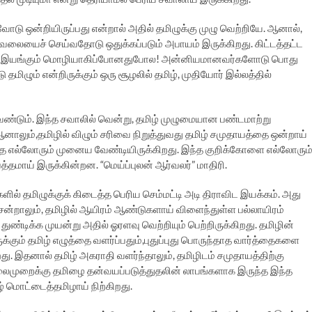
டு ஒன்றியிருப்பது என்றால் அதில் தமிழுக்கு முழு வெற்றியே. ஆனால்,
 வேலையைச் செய்வதோடு ஒதுக்கப்படும் அபாயம் இருக்கிறது. கிட்டத்தட்ட
ுமே இயங்கும் மொழியாகிப்போனதுபோல! அன்னியமானவர்களோடு பொது
மிழும் என்றிருக்கும் ஒரு சூழலில் தமிழ், முதியோர் இல்லத்தில்
வேண்டும். இந்த சவாலில் வென்று, தமிழ் முழுமையான பண்டமாற்று
ாலும்,தமிழில் விழும் சரிவை நிறுத்துவது தமிழ் சமுதாயத்தை ஒன்றாய்
ிந்த எல்லோரும் முனைய வேண்டியிருக்கிறது. இந்த குறிக்கோளை எல்லோரும
தமாய் இருக்கின்றன. “மெய்ப்புலன் ஆர்வலர்” மாதிரி.
ளில் தமிழுக்குக் கிடைத்த பெரிய செம்மட்டி அடி திராவிட இயக்கம். அது
ன்றாலும், தமிழில் ஆயிரம் ஆண்டுகளாய் விளைந்துள்ள பல்லாயிரம்
துண்டிக்க முயன்று அதில் ஓரளவு வெற்றியும் பெற்றிருக்கிறது. தமிழின்
ுக்கும் தமிழ் எழுத்தை வளர்ப்பதும்,புதுப்புது பொருந்தாத வார்த்தைகளை
து. இதனால் தமிழ் அகராதி வளர்ந்தாலும், தமிழிடம் சமுதாயத்திற்கு
தலைமுறைக்கு தமிழை தன்வயப்படுத்துதலின் லாபங்களாக இருந்த இந்த
ழ் மொட்டைத்தமிழாய் நிற்கிறது.