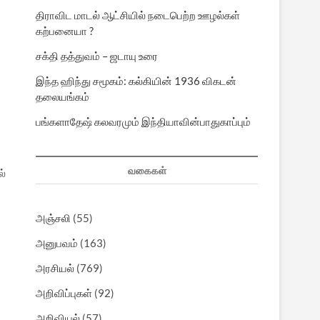
திராவிட மாடல் ஆட்சியில் நடைபெற்ற ஊழல்கள்
கற்பனையா ?
சக்தி தத்துவம் – ஜடாயு உரை
இந்த ஹிந்து சமூகம்: கல்கியின் 1936 விகடன்
தலையங்கம்
பங்களாதேஷ் கலவரமும் இந்தியாவின்பாதுகாப்பும்
வகைகள்
ல்
அஞ்சலி
(55)
அனுபவம்
(163)
அரசியல்
(769)
அறிவிப்புகள்
(92)
அறிவியல்
(57)