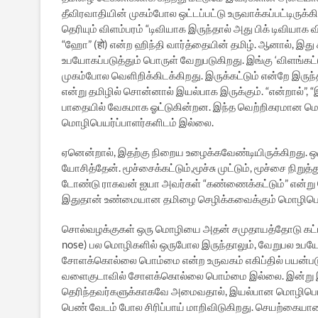
தீவிரவாதியின் முகம்போல ஒட்டப்பட்டு உருவாக்கப்பட்டிருக்க
தெரியும் விளம்பரம் “டிவியாக இருந்தால் அது பிக் டிவியாக வ
“ஹோ” (हो) என்ற ஹிந்தி வார்த்தையின் தமிழ். ஆனால், இது
உபயோகப்படுத்தும் பொருள் வேறுபடுகிறது. இங்கு ‘விளங்கட்
முகம்போல வெளிறிக்கிடக்கிறது. இருக்கட்டும் என்றே இருந்தா
என்று தமிழில் சொன்னால் இயல்பாக இருக்கும். “என்றால்”
பாதையில் வேகமாக ஓட்டுகின்றன. இந்த வெற்றிகரமான மொ
மொழிபெயர்ப்பாளர்களிடம் இல்லை.
ஏனென்றால், இதற்கு நிறைய உழைக்கவேண்டியிருக்கிறது. ஒரு
யோசித்தேன். மூச்சைக்கட்டும்,மூச்சு முட்டும், மூச்சை நிற
டோண்டு ராகவன் ஐயா அவர்கள் “கண்ணைக்கட்டும்” என்று 
இதுதான் உண்மையான தமிழை செழிக்கவைக்கும் மொழிபெய்ர்
சொல்வழக்குகள் ஒரு மொழியை அதன் சமுதாயத்தோடு கட்ட
nose) பல மொழிகளில் ஒருபோல இருந்தாலும், வேறுபல உபய
சோளக்கொல்லை பொம்மை என்ற உருவகம் எகிப்தில் பயன்பட
வளைகுடாவில் சோளக்கொல்லை பொம்மை இல்லை. இன்று இம்மா
தெரிந்தவர்களுக்காகவே அமைவதால், இயல்பான மொழிபெயர்
பெண் வேடம் போல சிரிப்பாய் மாறிவிடுகிறது. செயற்கையா