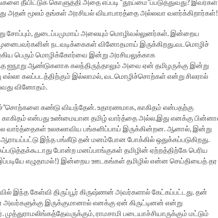
களை தீயிட்டுக் கொளுத்தி அதை எப்படி “தூய்மை”ப்படுத்துவது? இவர்கள்
்து அதன் மூலம் தங்கள் அரசியல் வியாபாரத்தை அல்லவா வளர்க்கிறார்கள்!
று சோப்பும், துடைப்பமுமாய் அலையும் மொழிவல்லுனர்கள். இன்றைய
று முனைபவர்களின் நடவடிக்கைகள் வினோதமாய் இருக்கிறது.வடமொழிச்
் பழகிய பெரும் மொழிக்கோர்வை இன்று அரசியலுக்காக
ந்த ஐநூறு ஆண்டுகளாக கலந்திருந்தாலும் அவை ஏன் தமிழருக்கு இன்று
வு எல்லா கலப்படத்திற்கும் இல்லாமல், வடமொழிச்சொற்கள் என்று சிலரால்
படுவது வினோதம்.
்ச்”சொற்களை கண்டு வியந்தேன். உதாரணமாக, காகிதம் என்பதற்கு
ம் காகிதம் என்பது உண்மையான தமிழ் வார்த்தை அல்ல.இது எனக்கு பின்னா
பல வார்த்தைகள் உலகலாவிய பங்களிப்பாய் இருக்கின்றன. ஆனால், இன்று
ஆராயப்பட்டு இந்த பங்கீடு தன் மனம்போன போக்கில் ஒதுக்கப்படுகிறது.
்படுத்தக்கூடாது போன்ற மனப்பாங்குகள் தமிழின் ஏற்றத்திற்கே பெரிய
ை இப்படியே எழுதாமல்!) இன்றைய ஊடகங்கள் தமிழில் என்ன செய்தியைத் தர
ல் இந்த கேள்வி திருப்பூர் கிருஷ்ணன் அவர்களால் கேட்கப்பட்டது. தன்
ன் அவர்களுக்கு இருக்குமானால் எனக்கு ஏன் கிருட்டினன் என்று
். முத்துராமலிங்கத்தேவருக்கும், ராமசாமி படையாச்சியாருக்கும் மட்டும்