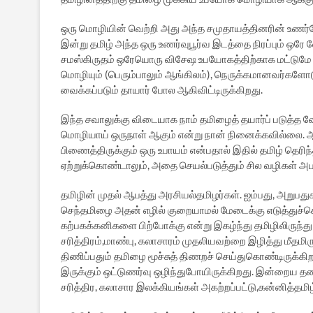
ஒரு மொழியின் வெற்றி அது அந்த சமுதாயத்தினரின் உணர்வோ
இன்று தமிழ் அந்த ஒரு உணர்வுபூர்வ இடத்தை நிரப்பும் ஒரே
சமஸ்கிருதம் ஒரேயொரு விசேஷ உபயோகத்திற்காக மட்ட
மொழியும் (பெரும்பாலும் ஆங்கிலம்), நெருக்கமானவர்களோடு த
வைக்கப்படும் தாயார் போல ஆகிவிட்டிருக்கிறது.
இந்த சவாலுக்கு விடையாக நாம் தமிழைத் தயார்ப் படுத்த 
மொழியாய் ஒருநாள் ஆகும் என்று நான் நினைக்கவில்லை. ஆன
பிணைத்திருக்கும் ஒரு உபாயம் என்பதால் இதில் தமிழ் தெர
ஏற்றுக்கொண்டாலும், அதை செயல்படுத்தும் சில வழிகள் அபத்
தமிழின் முதல் ஆபத்து அரசியல்தமிழர்கள். ஐம்பது, அறுபதுக
செந்தமிழை அதன் எழில் குறையாமல் மேடைக்கு எடுத்துச்செ
கற்பகக்கனிகளை பிற்போக்கு என்று இகழ்ந்து தமிழிலிருந்து 
சரித்திரம்,மாண்பு, கலாசாரம் முதலியவற்றை இழித்து மீதமிர
திணிப்பதும் தமிழை மூச்சுத் திணறச் செய்துகொண்டிருக்கிற
இருக்கும் ஒட்டுணர்வு ஒழிந்துபோயிருக்கிறது. இன்றைய 
சரித்திர, கலாசார இலக்கியங்கள் அகற்றப்பட்டு,கன்னித்தமி