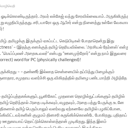
மொழிவெறி
 ஓடிக்கொண்டிருந்தார். அவர் லக்கேஜ் வந்து சேரவில்லையாம். அருகிலிருந்
று எழுதியிருந்தது. சரி, யாரோ ஒரு ஆபீசர் என்று நினைத்து உள்ளே வேகம
ர்!
ழ். தமிழுக்கு இருக்கும் ஏகப்பட்ட கெடுபிடிகள் போதாதென்று இது
ctness’ – (இதற்கு எனக்குத் தமிழ் தெரியவில்லை. ‘அரசியல் நேர்னஸ்’ என்ற
.
“மெய்ப்புலன் அறைகூவலர்”
என்பது “ஊனமுற்றோர்” என்று நாம் இதுவரை
 correct) word for PC (physically challenged)!
ுக்கிறது – – தண்ணீர் இல்லாத சென்னையில் தப்பித்து பிழைக்கும்
ருளாதார, சமுதாய வளர்ச்சி ஒரு விகிதத்தில் தமிழை பண்டமாற்றி அழித்தே
மிழ்ப்புத்தகங்களும், யூனிகோட் முதலான தொழில்நுட்பங்களும் தமிழில்
ிழ் தெரிந்தால் அதை படிக்கவும், எழுதவும், அதை பத்து பேருக்கு உடனே
ிகளால் தமிழ் பெரும்பாலும் வளர்வது ஏற்கனவே தமிழில் பழகிப்போன,
்கிவிட்டவர்களின் குழுமம் தினசரி சுருங்கிக்கொண்டே போகிறது. புதிதாய்
 ஊறுகாயாய் தொட்டுக்கொள்ளத்தான் முடிகிறது. இந்த இளம்
 முடியுமா என்று தெரியாமல் பெரிய சவாலாய் இருக்கிறது.