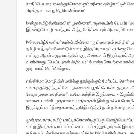
சாதிப்பெயரை வைத்துக்கொள்ளும் உரிமை தமிழ்நாட்டில் கொடுக
பிடிக்குமா என்று தெரியவில்லை?
இன்று தமிழ்சினிமாவின் முண்ணனி நடிகையின் பெயரே (அசி
இரண்டு மொழி கலந்தால் அந்த சேர்க்கையும் அவரைப்போல க
இந்த தமிழ்வெறியர்களின் இன்னொரு பிடிவாதம் தமிழின் மு
தமிழில் இருக்கவேண்டும் என்ற இந்த பிடிவாதம் தமிழை 
என்பது அதன் சமுதாயத்தின் ஒரு அங்கமாய் இருப்பதால் 
வளர்கிறது. “மெய்ப்புலன் ஆர்வலர்” போன்ற செயற்கை ஊக்க
முடியாமல் செய்கின்றன.
எஸ்கிமோ மொழியில் பனிக்கு நூற்றுக்கும் மேற்பட்ட சொற்க
எனக்குத்தெரிந்த ஸ்னோ நடிகைகள் பூசிக்கொள்வதுதான். ஆனா
சோறு முதலான தினசரி உபயோகத்தில் இருப்பவை – இருக்கி
உள்ளன. டாக்ஸி முதலான வார்த்தைகள் இன்று எல்லா மொழி
இருக்கும் வார்த்தைகளைத் தமிழ்ப்படுத்தி நாம் தமிழை ம
மூன்றாவதாக, தமிழ் மாட்டிக்கொண்டிருப்பது மொழிபெயர்ப்
என்று இவர்கள் லாப்டாப்பும் பையுமாய் சுற்றுகிறார்கள். இவ
தமிழை டெக்னிகலாக கற்றது மட்டுமே இவர்களின் அடையாளம்