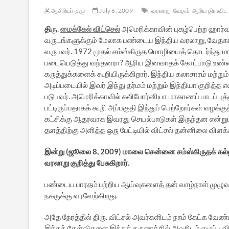
ஆசிரியர் குழு
July 6, 2009
வரலாறு
வேதம்
ஆரிய திராவிட
தி
ரு.
மைக்கேல் விட்செல்
அமெரிக்காவின் புகழ்பெற்ற ஹார்வர
வருடங்களுக்கும் மேலாக பண்டைய இந்திய வரலாறு, வேதகா
வருபவர். 1972 முதல் சம்ஸ்கிருத மொழியைத் தொடர்ந்து மாண
படையெடுத்து வந்தனரா? ஆரிய இனவாதக் கோட்பாடு உண்மை
கருத்துக்களைக் கூறியிருக்கிறார். இந்திய கலாசாரம் மற்றும
அடிப்படையில் இவர் இந்து தர்மம் மற்றும் இந்தியா குறித்த 
படுபவர். அமெரிக்காவில் கலிபோர்னியா மாகாணப் பாடப் புத்த
பட்டிருப்பதாகக் கூறி அப்பகுதி இந்துப் பெற்றோர்கள் வழக்க
கட்சிக்கு ஆதரவாக இவரது செயல்பாடுகள் இருந்தன என்றும் கர
தளத்திற்கு அளித்த ஒரு பேட்டியில் விட்சல் தன்னிலை விளக்கம
இன்று (ஜூலை 8, 2009) மாலை சென்னை சம்ஸ்கிருதக் கல்லூர
வரலாறு குறித்து பேசுகிறார்.
பண்டைய பாரதம் பற்றிய ஆய்வுகளைத் தன் வாழ்நாள் முழுவ
நகருக்கு வரவேற்கிறது.
அதே நேரத்தில் திரு. விட்சல் அவர்களிடம் நாம் கேட்க வேண்
இந்தக் கேள்விகளை இந்தத் தருணத்தில் அவரிடம் எழுப்ப விர