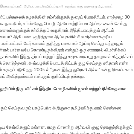
 இனவாதப் புரளி
ஆரியப் படையெடுப்புப் புரளி
கருத்தரங்கு
வரலாற்று ஆய்வுகள்
்ட் பல்கலைக் கழகத்தின் சம்ஸ்கிருதத் துறைப் பேராசிரியர். ஏறத்தாழ 30
ல நாகரீகம், சம்ஸ்கிருத மொழி ஆகியவற்றில் பல ஆய்வுகளைச் செய்து
வர்களுக்குக் கற்பித்தும் வருகிறார். இந்தியாவுக்குள் ஆரியர்
யா? ஆகியவை குறித்தான ஆய்வுகளில் சில சர்ச்சைக்குரிய
் பண்பாட்டின் வேர்களைக் குறித்து பலகாலம் ஆய்வு செய்து வந்தாலும்
எள்ளல் பார்வையே கொண்டிருக்கிறார் என்றும் ஒரு சாராரால் விமர்சிக்கப்
கங்களில் இந்து தர்மம் மற்றும் இந்து சமூக வரலாறு தவறாகச் சித்தரிக்கப்
ுத் தொடுத்தனர். அவ்வழக்கில் பாடத் திட்டக் குழு செய்தது சரிதான் என்ற
ுதப் படுகிறது. 2005-ல் “நான் இந்து துரோகி அல்ல” என்று ரிடீஃப். காம்
் அளித்துள்ளார் என்பதும் குறிப்பிடத் தக்கது.
ியில் திரு. விட்சல் இந்திய மொழிகளின் மூலம் மற்றும் ரிக்வேத கால
தும் செய்துவரும் புகழ்பெற்ற அறிஞரை தமிழ்ஹிந்து.காம் சென்னை
டிய கேள்விகளும் உள்ளன. எமது வ்ரலாற்று ஆர்வலர் குழு தொகுத்திருக்கும்
ும்புகிறோம், பேராசிரியர் கண்டிப்பாக அவற்றுக்கு விடையளிப்பார் என்ற