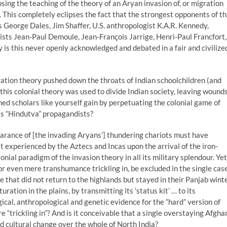
osing the teaching of the theory of an Aryan invasion of, or migration
. This completely eclipses the fact that the strongest opponents of th
 George Dales, Jim Shaffer, U.S. anthropologist K.A.R. Kennedy,
ists Jean-Paul Demoule, Jean-François Jarrige, Henri-Paul Francfort,
is this never openly acknowledged and debated in a fair and civilize
ration theory pushed down the throats of Indian schoolchildren (and
this colonial theory was used to divide Indian society, leaving wound
ed scholars like yourself gain by perpetuating the colonial game of
as “Hindutva” propagandists?
earance of [the invading Aryans’] thundering chariots must have
at experienced by the Aztecs and Incas upon the arrival of the iron-
lonial paradigm of the invasion theory in all its military splendour. Yet
or even mere transhumance trickling in, be excluded in the single cas
e that did not return to the highlands but stayed in their Panjab wint
ration in the plains, by transmitting its ‘status kit’ … to its
gical, anthropological and genetic evidence for the “hard” version of
e “trickling in”? And is it conceivable that a single overstaying Afgha
and cultural change over the whole of North India?