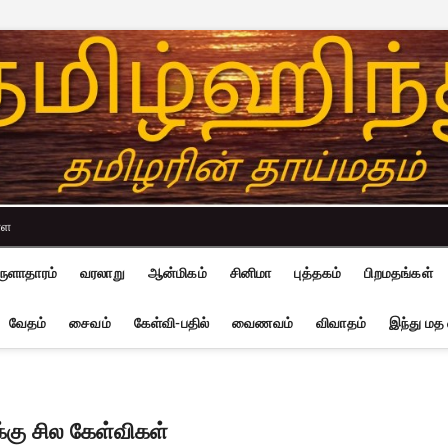
்ள
ுளாதாரம்
வரலாறு
ஆன்மிகம்
சினிமா
புத்தகம்
பிறமதங்கள்
வேதம்
சைவம்
கேள்வி-பதில்
வைணவம்
விவாதம்
இந்து மத
்கு சில கேள்விகள்