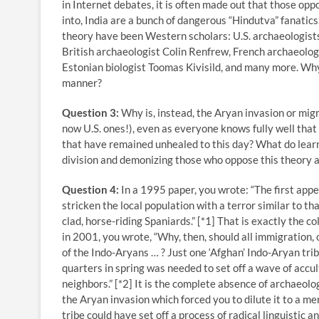
in Internet debates, it is often made out that those opp
into, India are a bunch of dangerous “Hindutva” fanatics
theory have been Western scholars: U.S. archaeologists
British archaeologist Colin Renfrew, French archaeolog
Estonian biologist Toomas Kivisild, and many more. Why 
manner?
Question 3:
Why is, instead, the Aryan invasion or mig
now U.S. ones!), even as everyone knows fully well that 
that have remained unhealed to this day? What do learn
division and demonizing those who oppose this theory 
Question 4:
In a 1995 paper, you wrote: “The first app
stricken the local population with a terror similar to th
clad, horse-riding Spaniards.” [*1] That is exactly the co
in 2001, you wrote, “Why, then, should all immigration, 
of the Indo-Aryans … ? Just one ‘Afghan’ Indo-Aryan trib
quarters in spring was needed to set off a wave of accultu
neighbors.” [*2] It is the complete absence of archaeolo
the Aryan invasion which forced you to dilute it to a mer
tribe could have set off a process of radical linguistic 