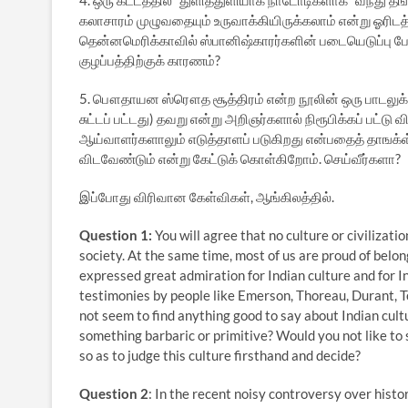
4. ஒரு கட்டத்தில் ”துளித்துளியாக நாடோடிகளாக” வந்து தங்
கலாசாரம் முழுவதையும் உருவாக்கியிருக்கலாம் என்று ஓரிடத்
தென்னமெரிக்காவில் ஸ்பானிஷ்காரர்களின் படையெடுப்பு போன்
குழப்பத்திற்குக் காரணம்?
5. பௌதாயன ஸ்ரௌத சூத்திரம் என்ற நூலின் ஒரு பாடலுக்க
சுட்டப் பட்டது) தவறு என்று அறிஞர்களால் நிரூபிக்கப் பட்ட
ஆய்வாளர்களாலும் எடுத்தாளப் படுகிறது என்பதைத் தாஙக்ள் அ
விடவேண்டும் என்று கேட்டுக் கொள்கிறோம். செய்வீர்களா?
இப்போது விரிவான கேள்விகள், ஆங்கிலத்தில்.
Question 1:
You will agree that no culture or civilizati
society. At the same time, most of us are proud of belo
expressed great admiration for Indian culture and for In
testimonies by people like Emerson, Thoreau, Durant, To
not seem to find anything good to say about Indian cultur
something barbaric or primitive? Would you not like to
so as to judge this culture firsthand and decide?
Question 2
: In the recent noisy controversy over hist