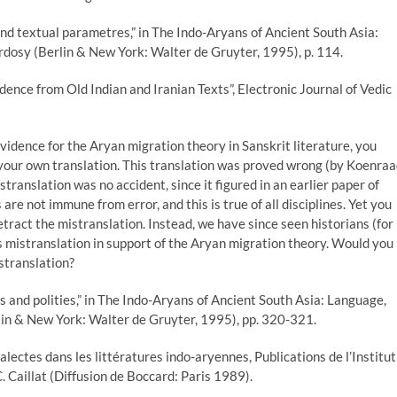
 and textual parametres,” in The Indo-Aryans of Ancient South Asia:
rdosy (Berlin & New York: Walter de Gruyter, 1995), p. 114.
ence from Old Indian and Iranian Texts”, Electronic Journal of Vedic
evidence for the Aryan migration theory in Sanskrit literature, you
your own translation. This translation was proved wrong (by Koenra
stranslation was no accident, since it figured in an earlier paper of
 are not immune from error, and this is true of all disciplines. Yet you
tract the mistranslation. Instead, we have since seen historians (for
s mistranslation in support of the Aryan migration theory. Would you
stranslation?
ns and polities,” in The Indo-Aryans of Ancient South Asia: Language,
lin & New York: Walter de Gruyter, 1995), pp. 320-321.
ialectes dans les littératures indo-aryennes, Publications de l’Institut
 C. Caillat (Diffusion de Boccard: Paris 1989).