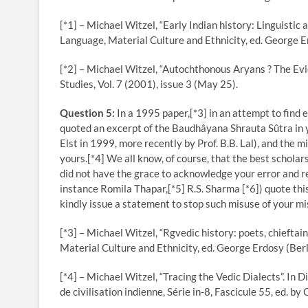
[*1] – Michael Witzel, “Early Indian history: Linguistic
Language, Material Culture and Ethnicity, ed. George E
[*2] – Michael Witzel, “Autochthonous Aryans ? The Evid
Studies, Vol. 7 (2001), issue 3 (May 25).
Question 5:
In a 1995 paper,[*3] in an attempt to find 
quoted an excerpt of the Baudhâyana Shrauta Sûtra in 
Elst in 1999, more recently by Prof. B.B. Lal), and the mi
yours.[*4] We all know, of course, that the best scholars
did not have the grace to acknowledge your error and re
instance Romila Thapar,[*5] R.S. Sharma [*6]) quote thi
kindly issue a statement to stop such misuse of your mi
[*3] – Michael Witzel, “Rgvedic history: poets, chieftai
Material Culture and Ethnicity, ed. George Erdosy (Ber
[*4] – Michael Witzel, “Tracing the Vedic Dialects”. In D
de civilisation indienne, Série in-8, Fascicule 55, ed. by