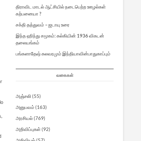
திராவிட மாடல் ஆட்சியில் நடைபெற்ற ஊழல்கள்
கற்பனையா ?
சக்தி தத்துவம் – ஜடாயு உரை
இந்த ஹிந்து சமூகம்: கல்கியின் 1936 விகடன்
தலையங்கம்
பங்களாதேஷ் கலவரமும் இந்தியாவின்பாதுகாப்பும்
வகைகள்
ur
அஞ்சலி
(55)
do
அனுபவம்
(163)
s,
அரசியல்
(769)
அறிவிப்புகள்
(92)
d
அறிவியல்
(57)