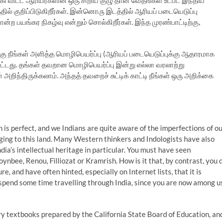
கி விட்ட ஆரியர்களின் ஒரு சிறிய குழு தான் வேதங்கள் உட்பட இந்திய
தில் குறிப்பிடுகிறீர்கள். இன்னொரு இடத்தில் ஆரியப் படையெடுப்பு
ற பயங்கர நிகழ்வு என்றும் சொல்கிறீர்கள். இந்த முரண்பாட்டிற்கு,
ு நீங்கள் அளித்த மொழிபெயர்ப்பு (ஆரியப் படையெடுப்புக்கு ஆதாரமாக
ு விட்டது. தங்கள் தவறான மொழிபெயர்ப்பு இன்று எல்லா வரலாற்று
றிந்திருக்கலாம். அந்தத் தவறைச் சுட்டிக் காட்டி நீங்கள் ஒரு அறிக்கை
on is perfect, and we Indians are quite aware of the imperfections of o
nging to this land. Many Western thinkers and Indologists have also
dia’s intellectual heritage in particular. You must have seen
ynbee, Renou, Filliozat or Kramrish. How is it that, by contrast, you 
e, and have often hinted, especially on Internet lists, that it is
 spend some time travelling through India, since you are now among u
ory textbooks prepared by the California State Board of Education, an