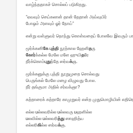
வாழ்ந்ததாகச் சொல்லப் படுகிறது.
”ஏவவும் செய்கலான் தான் தேறான் அவ்வுயிர்
போஒம் அளவும் ஓர் நோய்”
என்று வள்ளுவர் நொந்து கொள்வதைப் போலவே இவரும் பாட
மூர்க்கனி
கே
புத்தி
நூற்கால ஹேளி
த
ரு
கோர்
க்கல்ல மேலே மளே ஹுயி
த
ரே
நீர்க்கொம்
புது
ந்தே ஸர்வ
க்
ஞ.
மூர்க்கனுக்கு புத்தி நூறுமுறை சொல்வது
பெருங்கல் மேலே மழை விழுவது போல.
நீர் தங்குமா அதில் சர்வக்ஞா?
கற்றாரைக் கற்றாரே காமுறுவர் என்ற முதுமொழியின் எத
எல்ல
ப
ல்லவரில்ல
ப
ல்லவரு
ப
ஹளில்ல
ப
லவில்ல
ப
ல்லவரி
த்து
ஸாஹித்ய
எல்லரி
கி
ல்ல ஸர்வ
க்
ஞ.