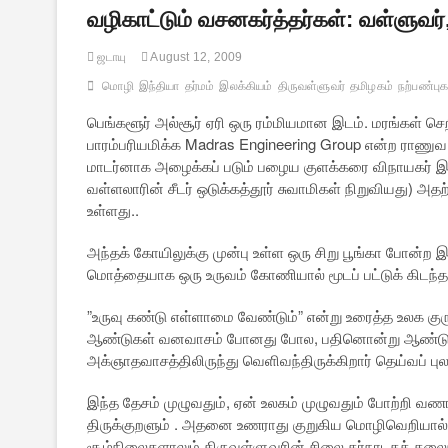
வழிகாட்டும் வசனகர்த்தர்கள்: வள்ளுவர்,
ஜடாயு
August 12, 2009
மொழி
இந்தியா
தர்மம்
இலக்கியம்
திருவள்ளுவர்
தமிழகம்
நற்பண்புக
பெங்களூர் அல்சூர் ஏரி ஒரு ரம்மியமான இடம். மரங்கள் 
பாரம்பரியமிக்க Madras Engineering Group என்ற ராணு
மாடர்னாக அழைக்கப் படும் பழைய குளக்கரை விநாயகர் இரு
வள்ளலாரின் சீடர் ஒடுக்கத்தூர் சுவாமிகள் நிறுவியது)
உள்ளது..
அந்தக் கோயிலுக்கு முன்பு உள்ள ஒரு சிறு பூங்கா போன்ற இடத
மொத்தையாக ஒரு உருவம் கோணியால் மூடப் பட்டுக் கிடந்ததை
”உருவு கண்டு எள்ளாமை வேண்டும்” என்று உரைத்த உலக கு
ஆண்டுகள் வனவாசம் போனது போல, பதினொன்று ஆண்டுகள் 
அக்ஞாதவாசத்திலிருந்து வெளிவந்திருக்கிறார் தெய்வப் புல
இந்த தேசம் முழுவதும், ஏன் உலகம் முழுவதும் போற்றி வ
திருக்குறளும் . அதனை உணராது குறுகிய மொழிவெறியால் உந்
சூழ்நிலைகளாலும் திருவள்ளுவரின் சிலை கர்நாடகத் தலைநகர