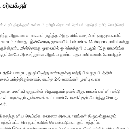
 சர்வக்ஞர்
ள்
அறம்
திருக்குறள்
கன்னடம்
தமிழர்
கர்நாடகம்
தேசியம்
அறநெறி
தமிழ்
மொழிவெறி
செறிந்த அழகான சாலைகள் சூழ்ந்த அந்த ஏரிக் கரையின் ஒருமூலையில்
வ மையம் உள்ளது. இன்னொரு மூலையில் Lakeview Mahaganapathi என்று
க்கிறார்.. இன்னொரு மூலையில் ஒடுக்கத்தூர் மடமும் (இது ராமலிங்க
 அதற்குள்ளேயே அமைந்துள்ள அழகிய தண்டாயுதபாணி சுவாமி கோயிலும்
்தில் பழைய, துருப்பிடித்த கார்களுக்கு மத்தியில் ஒரு பீடத்தில்
ப் பார்த்திருக்கலாம், கடந்த 2-3 வாரங்கள் முன்பு வரை.
ருவான மகரிஷி ஒருவரின் திருவுருவம் தான் அது. ராமன் பன்னிரண்டு
யாருக்கும் தன்னைக் காட்டாமல் கோணிக்குள் அமர்ந்து செய்த
வர்.
ணங்கதற்கு உரிய தெய்வீக, கலாசார அடையாளங்கள் திருவள்ளுவரும்,
தப் பட்ட சில மூடர்களின் செயல்பாடுகளாலும், சந்தர்ப்ப
ில் இப்படிக் கண்காணாது மூடப் பட்டிருந்தது வெட்கத்திற்குரிய விஷயம்