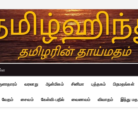
ள்ள
ுளாதாரம்
வரலாறு
ஆன்மிகம்
சினிமா
புத்தகம்
பிறமதங்கள்
வேதம்
சைவம்
கேள்வி-பதில்
வைணவம்
விவாதம்
இந்து மத