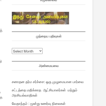
சமூகசேவை
த்
முந்தைய பதிவுகள்
முந்தைய
பதிவுகள்
டு
அண்மையவை
சனாதன தர்ம சர்ச்சை: ஒரு முழுமையான பார்வை
சட்டத்தை மதிக்காத ஆட்சியாளர்கள் மற்றும்
க
அரசியல்வாதிகள்
்த
வேதாந்தம் : மூன்று உணர்வு நிலைகள்