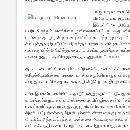
பா.ஜ.க தலைமையில் 
பிரசினையை சுமுகமாகத
இந்தச் சிலை திறந்த
பலரிடமிருந்தும் கோரிக்கை முன்வைக்கப் பட்டது. அது பலித
வழிவகுத்து, ஒரு விழாவையும் சிறப்பாக நடத்தி முடித்த
திறப்புக்கும் ஏற்பாடு செய்திருக்கும் கர்நாடக, தமிழக அரச
எதிர்த்து பந்த் அறிவித்து, கலவரம் செய்ய முயன்று காவல்த
கன்னடத்துக் கரும்பில் முளைத்த கணுக்கள் அவர்கள்.
குடகு மலையில் தோன்றும் காவிரி என்கிற கன்னடத்தி, 
தமி்ழச்சியாகித் தன் மணாளனாகிய சமுத்திர ராஜனை ஆதுரத
கலந்து உலகப் பிரஜையாக உருமாறி விடுகிறாள். இயற்கையே செ
சங்க இலக்கியங்களில் “கருநாடு” என்று குறிக்கப் படுவது க
நாயன்மார்களும் கன்னட வீரசைவ மரபில் பூர்வாசாரியார்கள் 
புலவர்களில் ஒருவரான துறையூர் சிவப்பிரகாச சுவாமிகள் ப
அழகிய பிரபந்தத்தை அருளியுள்ளார். ஸ்ரீராமானுஜர் மைசூ
விளங்கி, அந்த வம்சத்தின் மன்னனை ”விஷ்ணுவர்த்தனன்” ஆ
ஸ்ரீராகவேந்திர சுவாமி கர்நாடகம் எங்கிலும் கல்பதருவாக வ