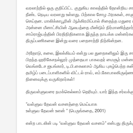
வரலாற்றில் ஒரு குறிப்பிட்ட குறுகிய காலத்தில் தோன்றிய 
நீண்ட நெடிய வரலாறு உள்ளது. பிற்கால சோழ அரசுகள், சா
செய்தன. மாலிக்காபூரின் ஆக்கிரமிப்பால் சிதைந்த மது
அன்னை மீனாட்சியின் ஆலயத்தை மீண்டும் நிர்மாணித்தார
சாம்ராஜ்யத்தின் பிரதிநிதிகளாக இருந்த நாயக்க மன்னர
திருப்பணிகளை இன்று வரை பறைசாற்றி நிற்கின்றன.
அதோடு, கலை, இலக்கியம் என்று பல துறைகளிலும் இரு சாரா
பிறந்த ஹரிகேசநல்லூர் முத்தையா பாகவதர் மைசூர் மன்ன
வெங்கடேச ஐயங்கார், டி.பி.கைலாசம் ஆகிய புகழ்பெற்ற
தமிழ்ப் படைப்பாளிகளில் விட்டல் ராவ், எம்.கோபாலகிரு
நினைவுக்கு வருகிறார்கள்!
திருவள்ளுவரை நமக்கெல்லாம் தெரியும். யார் இந்த சர்வக்ஞ
”வள்ளுவ தேவன் வசனத்தை மெய்யாக
உள்ளுவ தேவன் உளன் ” (பெருங்கதை, 2001)
என்ற பாடலின் படி “வள்ளுவ தேவன் வசனம்” என்பது திருக