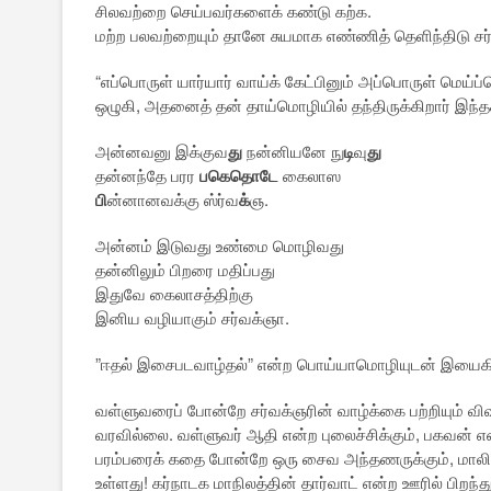
சிலவற்றை செய்பவர்களைக் கண்டு கற்க.
மற்ற பலவற்றையும் தானே சுயமாக எண்ணித் தெளிந்திடு சர
“எப்பொருள் யார்யார் வாய்க் கேட்பினும் அப்பொருள் மெய
ஒழுகி, அதனைத் தன் தாய்மொழியில் தந்திருக்கிறார் இந்தக
அன்னவனு இக்குவ
து
நன்னியனே நு
டி
வு
து
தன்னந்தே பரர
பகெதொடே
கைலாஸ
பி
ன்னானவக்கு ஸ்ர்வ
க்
ஞ.
அன்னம் இடுவது உண்மை மொழிவது
தன்னிலும் பிறரை மதிப்பது
இதுவே கைலாசத்திற்கு
இனிய வழியாகும் சர்வக்ஞா.
”ஈதல் இசைபடவாழ்தல்” என்ற பொய்யாமொழியுடன் இயைகி
வள்ளுவரைப் போன்றே சர்வக்ஞரின் வாழ்க்கை பற்றியும் வ
வரவில்லை. வள்ளுவர் ஆதி என்ற புலைச்சிக்கும், பகவன் என
பரம்பரைக் கதை போன்றே ஒரு சைவ அந்தணருக்கும், மாலி எ
உள்ளது! கர்நாடக மாநிலத்தின் தார்வாட் என்ற ஊரில் பிறந்