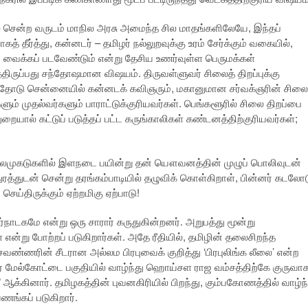
சென்ற வருடம் மாநில அரசு அமைந்த சில மாதங்களிலேயே, இந்தப்
் தீர்த்து, கன்னடர் – தமிழர் நல்லுறவுக்கு உரம் சேர்க்கும் வகையில்,
ு வைக்கப் படவேண்டும் என்று தேசிய உணர்வுள்ள பெருமக்கள்
்திருப்பது சந்தோஷமான விஷயம். திருவள்ளுவர் சிலைத் திறப்புக்கு
ு, அதோடு சென்னையில் கன்னடக் கவிஞரும், மகானுமான சர்வக்ஞரின் சிலை
ுகளும் முதல்வர்களும் பாராட்டுக்குரியவர்கள். பெங்களூரில் சிலை திறப்பை
ுறையால் கட்டுப் படுத்தப் பட்ட கருங்காலிகள் கண்டனத்திற்குரியவர்கள்;
மலைமுகடுகளில் இளநடை பயின்று தன் யௌவனத்தின் முழுப் பொலிவுடன்
்துடன் சென்று தரங்கம்பாடியில் தழுவிக் கொள்கிறாள், பின்னர் கடலோ
ய்திருக்கும் ஏற்றமிகு ஏற்பாடு!
ர்நாடகமே என்று ஒரு சாரார் கருதுகின்றனர். அறுபத்து மூன்று
என்று போற்றப் படுகிறார்கள். அதே ரீதியில், தமிழின் தலைசிறந்த
சவண்ணரின் சீடரான அல்லம பிரபுவைக் குறித்து ‘பிரபுலிங்க லீலை’ என்ற
ர் மேல்கோட்டை பகுதியில் வாழ்ந்து ஹொய்சள ராஜ வம்சத்திற்கே குருவா
க்கினார். தமிழகத்தின் புவனகிரியில் பிறந்து, கும்பகோணத்தில் வாழ்ந
ணங்கப் படுகிறார்.