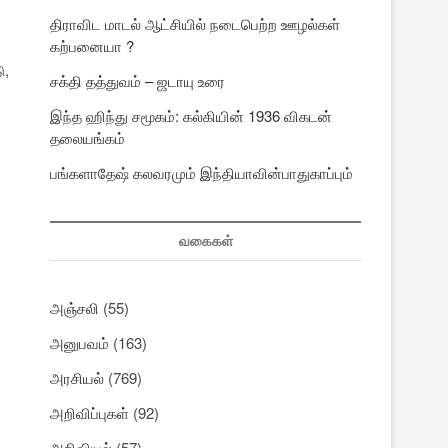
திராவிட மாடல் ஆட்சியில் நடைபெற்ற ஊழல்கள்
கற்பனையா ?
ு,
சக்தி தத்துவம் – ஜடாயு உரை
இந்த ஹிந்து சமூகம்: கல்கியின் 1936 விகடன்
தலையங்கம்
பங்களாதேஷ் கலவரமும் இந்தியாவின்பாதுகாப்பும்
வகைகள்
அஞ்சலி
(55)
அனுபவம்
(163)
அரசியல்
(769)
அறிவிப்புகள்
(92)
அறிவியல்
(57)