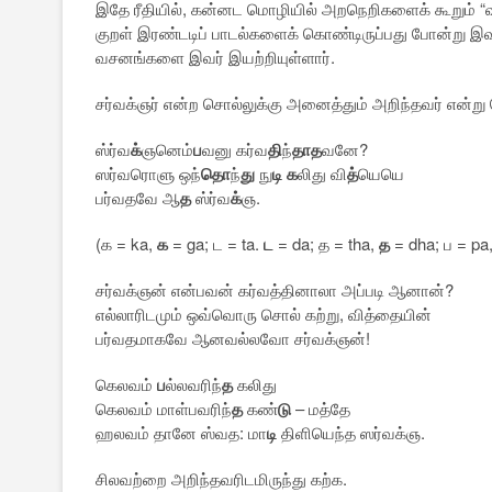
இதே ரீதியில், கன்னட மொழியில் அறநெறிகளைக் கூறும் “வ
குறள் இரண்டடிப் பாடல்களைக் கொண்டிருப்பது போன்று இவரத
வசனங்களை இவர் இயற்றியுள்ளார்.
சர்வக்ஞர் என்ற சொல்லுக்கு அனைத்தும் அறிந்தவர் என்று
ஸ்ர்வ
க்
ஞனெம்
ப
வனு கர்வ
தி
ந்
தாத
வனே?
ஸர்வரொளு ஒந்
தொ
ந்
து
நு
டி
க
லிது வி
த்
யெயெ
பர்வதவே ஆ
த
ஸ்ர்வ
க்
ஞ.
(க = ka,
க
= ga; ட = ta.
ட
= da; த = tha,
த
= dha; ப = pa
சர்வக்ஞன் என்பவன் கர்வத்தினாலா அப்படி ஆனான்?
எல்லாரிடமும் ஒவ்வொரு சொல் கற்று, வித்தையின்
பர்வதமாகவே ஆனவல்லவோ சர்வக்ஞன்!
கெலவம்
ப
ல்லவரிந்
த
கலிது
கெலவம் மாள்பவரிந்
த
கண்
டு
– மத்தே
ஹலவம் தானே ஸ்வத: மா
டி
திளியெந்த ஸர்வக்ஞ.
சிலவற்றை அறிந்தவரிடமிருந்து கற்க.