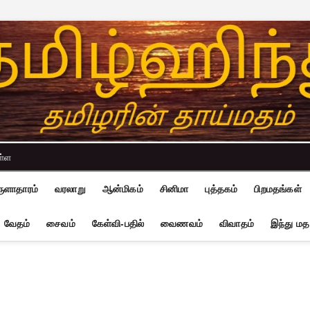
ள்ள
ுளாதாரம்
வரலாறு
ஆன்மிகம்
சினிமா
புத்தகம்
பிறமதங்கள்
வேதம்
சைவம்
கேள்வி-பதில்
வைணவம்
விவாதம்
இந்து மத