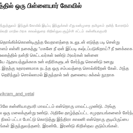
தில் ஒரு பிள்ளையார் கோவில்
ந்துத்துவம்
இந்துக் கோவில் இடிப்பு
இந்துக்கள் மீது வன்முறை
தமிழகம்
தலித்
போராடும்
வெறி
மாநில அரசு
காவல்துறை
கிறிஸ்துவ சூழ்ச்சி
சட்டம்
கன்னியாகுமரி
ில் தொங்கிக்கொண்டிருந்த வேதாளத்தை உடலுடன் எடுத்த படி சென்று
ளம் எள்ளி நகைத்து “மகனே நீ ஏன் இப்படி கஷ்டப்படுகிறாய்? நீ உனக்காக
லகத்தில் நன்றி கெட்டவர்கள் உண்டு அவர்கள் உன்னை
ேயே ஆதாயத்துக்காக உன் எதிரிகளுடன் சேர்ந்து கொண்டு உனது
. இதற்கு உதாரணமாக நடந்த ஒரு சம்பவத்தை சொல்கிறேன் கேள். அந்த
ல் தெரிந்தும் சொல்லாமல் இருந்தால் உன் தலையை சுக்கல் நூறாக
ியிலே கன்னியாகுமரி மாவட்டம் என்றொரு மாவட்டமுண்டு. அங்கு
 ஒரு மலைக்குன்று உண்டு. அதிலே தாழ்த்தப்பட்ட சமுதாயங்களைச் சேர்ந
நிலம் பட்டா போட்டு கொடுத்து இந்திரா காலனி என்றொரு குடியிருப்பை
்பங்கள் இருந்துவந்தனர். இரண்டே இரண்டு கிறிஸ்தவ குடும்பங்கள்.