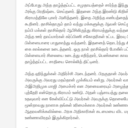
அப்போது அந்த தாழ்த்தப்பட்ட சமுதாயத்தைச் சார்ந்த இந
அங்கு பிரதிஷ்டை செய்தனர். இதனை அந்த இரண்டு கிறிஸ்தவ 
கிராமத்திலே புகார் அளித்தனர். இதை அறிந்த எண்பத்தைந்
கூறினர். தாசில்தாரும் தாம் வந்து மக்களுக்கு ஆவன் செ
நம்பி மக்கள் தாசில்தார் ஆபீசிலிருந்து கிராமத்துக்கு வந
அந்த ஊர் தாய்மார்கள் கர்ப்பிணி சகோதரிகள் உட்பட இரவு ப
பிள்ளையாரை பாதுகாத்து வந்தனர். இதனைத் தொடர்ந்து க
கை கால்களை உடைத்தனர். ஒரு நாள் தாசில்தார் போலீஸ் ப
பிள்ளையார் சிலையை உடைத்து எறிந்தார், பெண்களை காவ
தாழ்த்தப்பட்ட சாதியை சொல்லித் திட்டினர்.
அந்த ஹிந்துக்கள் அதிர்ச்சி அடைந்தனர். பிறகுதான் அவர்
அவருக்கு அவரது மதம்தான் முக்கியம் என்று. அவர்கள் வாக
அஇஅதிமுக மாஜி அமைச்சர் என அனைவரையும் அழைத்தனர
புத்தேரி என்றொரு கிராமம் உண்டு. அதன் பஞ்சாயத்து தலை
உதவுவார் என கேள்விப்பட்டு அவர்கள் அவருக்கு தொலைபேச
மூன்றாவது நாளாக தங்கள் உரிமைக்காக அவர்கள் உண்ணாவி
ஆதரவளிக்கவில்லை. அரசு அதிகாரிகள் கடமையை விட மத
உண்ணாவிரதம் இருக்கிறார்கள்.