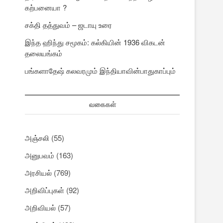
கற்பனையா ?
சக்தி தத்துவம் – ஜடாயு உரை
இந்த ஹிந்து சமூகம்: கல்கியின் 1936 விகடன்
தலையங்கம்
பங்களாதேஷ் கலவரமும் இந்தியாவின்பாதுகாப்பும்
வகைகள்
அஞ்சலி
(55)
அனுபவம்
(163)
அரசியல்
(769)
அறிவிப்புகள்
(92)
அறிவியல்
(57)