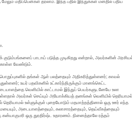
 மேலும் மதிப்பென்கள் தரலாம். இந்த பதில் இந்துக்கள் மனதில் பதிய
ல.
க் குடும்பங்களைப் பாடாய் படுத்த முடிகிறது என்றால், அவர்களின் அரசியல
 கொள்ள வேண்டும்.
பொறுப்புகளில் தங்கள் ஆள் பலத்தையும் அதிகரித்துள்ளனர்; காவல்
ுள்ளனர்; உயர் பதவிகளில் உட்கார்ந்திருக்கும் மானங்கெட்ட
டையாளத்தை வெளியில் காட்டாமல் இந்துப் பெயர்களுடனேயே உலா
யுள்ளதால் அவர்கள் செய்யும் அயோக்கியத் தனங்கள் வெளியில் தெரியாமல
் தெரியாமல் உள்ளுக்குள் புறையோடும் மதமாற்றத்தினால் ஒரு ஊர் எந்த
மையையும், அடையாளத்தையும், கலாசாரத்தையும், தெய்வீகத்தையும்
ற்கு கன்யாகுமரி ஒரு துரதிர்ஷ்ட உதாரணம். நினைத்தாலே ரத்தம்