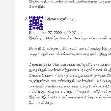
இதுவே சரியான பதில். விக்கிரமாதித்தனுக்கு நூறுக்கு
வேண்டும்.
அஞ்ஜனாசுதன்
says:
September 27, 2009 at 10:07 am
இதில் நாம் தெரிந்து கொள்ள வேண்டிய விஷயங்கள் ப
இரண்டு கிறுஸ்துவ குடும்பங்கள் எண்பத்தைந்து இந்து
பலமும், ஆள் பலமும் எவ்வளவு என்பதை நாம் புரிந்து
அரசாங்கத்தில் அவர்கள் எப்படி ஊடுறுவித் தலைமைப் 
துறையிலும் அவர்கள் எத்தனை உயர் பதவிகளைப் பிடித்த
அயோக்கியர்கள் எவ்வாறு தங்களுடைய கிறுஸ்துவ அ
வருகிறார்கள்; ஊடகங்களிலும் அவர்களின் பலம் கூடி
மறைக்கப் படுகின்றன. கரையான் புற்று போல் வெளியில
அளவிற்கு தன்னுடைய சரித்திரத்தையும், தனித் தன்
இழந்து, இடிந்துபோய் குட்டிச்சுவராக நிற்கும் என்பத
கொதிக்கின்றது.