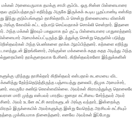
்து மக்கள் அனைவருமாக தமக்கு சாமி கும்பிட ஒரு சின்ன பிள்ளையாரை
குடும்பத்தாரும் எதிர்த்து அருகே இருக்கக் கூடிய பூதப்பாண்டி என்கிற
து இந்து குடும்பங்களும் தாசில்தாரிடம் சென்று நிலைமையை விளக்கி
ய்து அங்கு கோவில் கட்ட ஏற்பாடு செய்வதாகச் சொல்லி சென்றார். இதனை
்தனர். அந்த மக்கள் இரவும் பகலுமாக தம் குட்டி பிள்ளையாரை பாதுகாத்தனர்
ிள்ளையார் அமைக்கப்பட்டிருந்த இடத்துக்கு சென்று தெருவில் படுத்து
ிறிஸ்தவர்கள் அந்த பெண்களை தாக்க ஆரம்பித்தனர். கற்களை எறிந்து
ட்டாளத்துடன் இறங்கினார், அங்குள்ள மக்களைக் கதற கதற அடித்து அந்த
ல்துறையினர் தரக்குறைவாக பேசினர். கிறிஸ்தவர்களோ இந்துக்களின்
களுக்கு புரிந்தது தாசில்தார் கிறிஸ்தவர் என்பதால் கடமையை விட
்களித்து தேர்ந்தெடுத்திருந்த பஞ்சாயத்து தலைவி, திமுக அமைச்சர்,
். எவருமே கண்டு கொள்ளவில்லை. அவர்கள் கிராமத்துக்கு தொலைவ
வரான மாரி முத்து என்பவர் பாரதிய ஜனதா கட்சியை சேர்ந்தவர் அவர்
ினர். அவர் உடனே கட்சி காரர்களுடன் அங்கு வந்தார், இன்றைக்கு
ரதம் இருக்கையில் அவர்களுக்கு இன்று வேறெந்த அரசியல் கட்சியும்
த்தை முக்கியமாக நினைத்தனர். எனவே அவர்கள் இப்போது