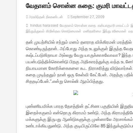
வேதாளம் சொன்ன கதை: குமரி மாவட்டத்
அரவிந்தன் நீலகண்டன்
September 27, 2009
hindus harassed
வேதாளம் சொன்ன கதை
கன்யாகுமரி மாவட்டம்
இ
இந்துத்துவம்
கிறிஸ்தவ கொடுமைகள்
மனிதஉரிமை
இந்து உரிமைகள்
மத
தன் முயற்சியில் சற்றும் மனம் தளராத விக்கிரமன் மரத்த
கொண்டிருந்தான். அப்போது அந்த உடலுக்குள் இருந்த வேதா
கஷ்டப்படுகிறாயா அல்லது வேறு யாருக்காகவோவா? இந்த உ
பயன்படுத்திக்கொண்டு பிறகு அதிகாரத்துக்கு வந்த உடன
நியாயமான கோரிக்கைகளை கூட நிராகரித்து விடுவார்கள்
கதை முடிந்ததும் நான் ஒரு கேள்வி கேட்பேன். அதற்கு பதி
சிதறடிப்பேன்.”.என்று சொல்லி ஆரம்பித்தது.
புண்ணியமிக்க பாரத தேசத்தின் தட்சிண பகுதியின் இறுத
இறைச்சகுளம் என்றொரு கிராமம் உண்டு. அந்த கிராமத்திலே
மக்களுக்கு இருபது ஆண்டுகளுக்கு முன்னாலே அரசாங்கம் 
உண்டாக்கியதுண்டு. அந்த குடியிருப்பிலே 85 இந்துக்குடும