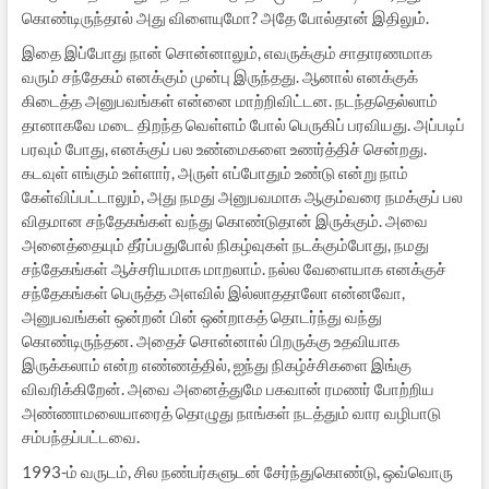
கொண்டிருந்தால் அது விளையுமோ? அதே போல்தான் இதிலும்.
இதை இப்போது நான் சொன்னாலும், எவருக்கும் சாதாரணமாக
வரும் சந்தேகம் எனக்கும் முன்பு இருந்தது. ஆனால் எனக்குக்
கிடைத்த அனுபவங்கள் என்னை மாற்றிவிட்டன. நடந்ததெல்லாம்
தானாகவே மடை திறந்த வெள்ளம் போல் பெருகிப் பரவியது. அப்படிப்
பரவும் போது, எனக்குப் பல உண்மைகளை உணர்த்திச் சென்றது.
கடவுள் எங்கும் உள்ளார், அருள் எப்போதும் உண்டு என்று நாம்
கேள்விப்பட்டாலும், அது நமது அனுபவமாக ஆகும்வரை நமக்குப் பல
விதமான சந்தேகங்கள் வந்து கொண்டுதான் இருக்கும். அவை
அனைத்தையும் தீர்ப்பதுபோல் நிகழ்வுகள் நடக்கும்போது, நமது
சந்தேகங்கள் ஆச்சரியமாக மாறலாம். நல்ல வேளையாக எனக்குச்
சந்தேகங்கள் பெருத்த அளவில் இல்லாததாலோ என்னவோ,
அனுபவங்கள் ஒன்றன் பின் ஒன்றாகத் தொடர்ந்து வந்து
கொண்டிருந்தன. அதைச் சொன்னால் பிறருக்கு உதவியாக
இருக்கலாம் என்ற எண்ணத்தில், ஐந்து நிகழ்ச்சிகளை இங்கு
விவரிக்கிறேன். அவை அனைத்துமே பகவான் ரமணர் போற்றிய
அண்ணாமலையாரைத் தொழுது நாங்கள் நடத்தும் வார வழிபாடு
சம்பந்தப்பட்டவை.
1993-ம் வருடம், சில நண்பர்களுடன் சேர்ந்துகொண்டு, ஒவ்வொரு