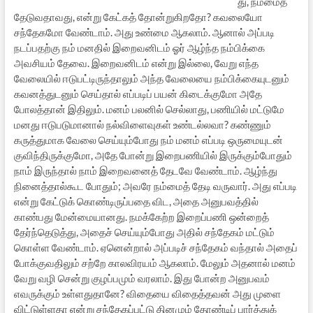
து, நம்மைத்
தேடுவதாவது, என்று கேட்கத் தோன்றுகிறதோ? கவலையோ
சந்தேகமோ வேண்டாம். அது உண்மை ஆகலாம். ஆனால் அப்படி
நடப்பதற்கு நம் மனதில் இறைவனிடம் ஓர் ஆழ்ந்த நம்பிக்கை
அவசியம் தேவை. இறைவனிடம் என்று இல்லை, வேறு எந்த
வேலையில் ஈடுபட்டிருந்தாலும் அந்த வேலையை நம்பிக்கையுடனும்
கவனத்துடனும் செய்தால் எப்படிப் பயன் கிடைக்குமோ அதே
போலத்தான் இதிலும். மனம் பலனில் செல்லாது, பணியில் மட்டுமே
மனது ஈடுபடுமானால் நல்விளைவுகள் உண்டல்லவா? கண்ணும்
கருத்துமாக வேலை செய்யும்போது நம் மனம் எப்படி ஒருமையுடன்
குவிந்திருக்குமோ, அதே போன்று இறைபணியில் இருக்கும்போதும்
நாம் இருந்தால் நாம் இறைவனைத் தேடவே வேண்டாம். ஆழ்ந்து
நினைத்தால்கூட போதும்; அவரே நம்மைத் தேடி வருவார். அது எப்படி
என்று கேட்டுக் கொண்டிருப்பதை விட, அதை அனுபவத்தில்
காண்பது மேன்மையானது. நமக்கேற்ற இறைப்பணி ஒன்றைத்
தேர்ந்தெடுத்து, அதைச் செய்யும்போது அதில் சந்தேகம் மட்டும்
கொள்ள வேண்டாம். ஏனென்றால் அப்படிச் சந்தேகம் வந்தால் அதைப்
போக்குவதிலும் சற்றே காலவிரயம் ஆகலாம். மேலும் அதனால் மனம்
வேறு வழி சென்று குழப்பமும் வரலாம். இது போன்ற அனுபவம்
எவருக்கும் உள்ளதுதானே? விதையை விதைத்தவன் அது முளை
விட்டுள்ளதா என்று சந்தேகப்பட்டு தினமும் தோண்டிப் பார்த்துக்