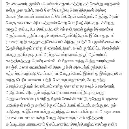
வேண்டினார். முன்பே அவர்கள் சத்சங்கத்திற்குச் சென்று வந்தவன்
என்ற முறையில், நான் சொற்பொழிவு கொடுத்தவன் அல்ல;
வேண்டுமானால் பாராயணம் செய்கிறேன் என்றேன். அதற்கு அவர்
வெகு காலமாக அப்படித்தான்(சொற்பொழிவு) அங்கு நடக்கிறது;
நானும் அப்படியே செய்யவேண்டும் என்றதால் ஒத்துக்கொண்டு
அதற்காகக் குறிப்புகளும் எடுக்க ஆரம்பித்தேன். இப்போது நான்
ரமணர் பற்றி எழுதுவதற்கெல்லாம் அந்த முயற்சியே முன்னோடியாக
இருந்திருக்கும் என்று நினைக்கிறேன். அவர் குறிப்பிட்ட தினத்தில்
எனது குறிப்புகளுடன் அங்கு சென்ற எனக்கு ஓர் ஆச்சரியம்
காத்திருந்தது. அவரே என்னிடம் நேராக வந்து அந்த வாரம்தான்
காஞ்சி மஹா சுவாமிகள் விதேக முக்தி அடைந்திருந்ததால்,
சத்சங்கம் ஏற்பாடு செய்பவர் எப்போதும்போல் இல்லாது இன்று தானே
வந்து பெரியவாளைப் பற்றி பேச வருவதாகவும், வேறு எந்த
சொற்பொழிவும் வேண்டாம் என்று சொன்னதாகவும் சொன்னார்.
அதே போல் அவரும் வந்து பெரியவாளைப் பற்றியும் தனது
அனுபவங்களையும் சிறிது நேரம் சொல்லி விட்டு, ஏதேனும் பஜனை
பாடுங்கள் என்று அறிவித்துவிட்டுப் போய்விட்டார். அங்கு எவரும்
பாடுவதாக இல்லை என்று தெரிந்துகொண்டபின், நான் அக்ஷர மண
மாலை பாடலாமா என்ற போது அனைவரும் சம்மதித்தனர்.
அப்படியாக பாராயணம் செய்யலாமே, சொற்பொழிவு எதற்கு என்ற