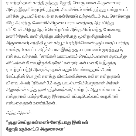
ஏமாற்றம்தான் காத்திருந்தது. ஜோதி சொரூபமான அருணாசலர்
அங்கு இருளில் மூழ்கிருந்தார். சிவலிங்கம் எங்கிருந்தது என்று கூடப்
பார்க்க முடியவில்லை. அதை என்னோடு வந்தவரிடம் கூட சொல்லாது
கீழே அமர்ந்து வெள்ளிக்கிழமை பாராயணத்தை ஆரம்பித்து
விட்டேன். சிறிது நேரம் சென்ற பின் அங்கு சிலர் வந்து போவதை
உணர்ந்தேன். கண் திறந்து பார்த்தபோது மூன்று சிறுவர்கள்
அருணாசலர் சந்நிதி முன் கற்பூரம் ஏற்றிக்கொண்டிருப்பதைப் பார்த்த
எனக்கு மிகவும் மகிழ்ச்சியாக இருந்தது. பாராயணம் முடித்ததும்,
என் கூட வந்தவர்,
“தாங்கள் பாராயணம் செய்யும் பலனை அடைந்து
விட்டீர்கள் போல இருக்கிறதே?”
என்றார். என் மனதில் இருந்த
ஏமாற்றம் பற்றி அவருக்கு நான் ஏதும் சொல்லாததால் அவர்
கேட்டதின் பொருள் எனக்கு விளங்கவில்லை. என்ன என்று நான்
வினவ, அவர்
“நீங்கள் 32-வது பாடல் பாடும்போதுதான் அந்தச்
சிறுவர்கள் வந்து ஒளி ஏற்றினார்கள்,”
என்றார். அது என்ன பாடல்
என்று நான் பார்த்தபோது இறைவன் எப்படியெல்லாம் வருகிறார்
என்பதை நான் உணர்ந்தேன்.
அந்த அடிகள்:
“சூது செய்து என்னைச் சோதியாது இனி உன்
ஜோதி உருக்காட்டு அருணாசலா”