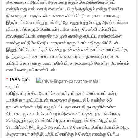
அவைகளை அவர்கள் அனைவருக்கும் கொடுக்கவேண்டும்
என்றபோது என் மன நிலை எப்படியிருந்திருக்கும் என்று நீங்களே
நினைத்துப் பாருங்கள். என்னை விடப் பெரியவர்கள் யாராவது
இருப்பார்களே என்று நான் சிறிதே மறுதலித்தபோது, அவர் என்னை
விடாது, நீங்களும் பெரியவர்தானே என்று சொல்லி சம்மதிக்க
வைத்துவிட்டார். சற்று நேரம் முன் எனக்கு ஏற்பட்ட எண்ணங்கள்
எனக்கு மட்டுமே தெரியுமாதலால் நானும் சம்மதித்து விட்டேன்.
இறுதியில் மேடைக்குச் சென்ற நான் என் எண்ணங்களையும் அங்கு
நடந்ததையும் சொல்லி, பாடகர்களை பரிசை நினைவுப் பரிசாக
மட்டும் கொள்ளாது பகவானின் பிரசாதமாகவும் கொள்ள வேண்டும்
என வேண்டிக்கொண்டேன்.
*
1996-ஆம்
வருடம்
தமிழ்நாட்டில் சில கோயில்களைத் தரிசனம் செய்யலாம் என்று
யாத்திரை புறப்பட்டேன். ரமணரை சிறுவயதில் கவர்ந்த 63
நாயன்மார்கள் பற்றி எழுதப்பட்ட தலமான திருவாரூரில் உள்ள
தியாகராஜ சுவாமி கோயிலும் அவைகளில் ஒன்று. நான் அங்கு
சென்றதும் ஒரு வெள்ளிக்கிழமையன்றுதான். கோயிலுக்குள்
கோயில்கள் இருக்கும் அமைப்போடு கொண்ட பெரிய கோயில் அது.
அருணாசலர் சந்நிதி பற்றி விசாரித்துச் சென்ற எனக்கு பெரிய