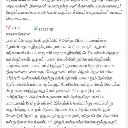
பாடுபவர்கள், இறைவன், ரமணருக்கு அளித்ததையே பாடுவதாகவும்
மேலும் மானசீகமாக கிரிவலம் வரும் பாக்கியம் பெறுபவர்கள் எனவும்
கொள்ளலாம்
.
*
சில பல
காரணங்களை
முன்னிட்டு ஒரு தேதி குறிப்பிட்டு அன்று அப்பாராயணத்தை
ஆரம்பிப்பதாக இருந்தோம். நாங்கள் பெரிய முயற்சி எதுவும்
எடுக்காமலேயே அன்று விசேஷமாக இரண்டு பெரியவர்கள் அதற்கு
வந்திருந்தனர். ஒருவர் ரமணாஸ்ரமத்திலிருந்தே வந்திருந்தார்;
மற்றவர், பால ரமணர் எங்கிருந்து அருணாசலரை ஜோதி வடிவாக
திருவண்ணமலை வரும்போது கண்டாரோ, அதன் அருகில் உள்ள
மற்றோர் ஆஸ்ரமத்திலிருந்து வந்திருந்தார். பகவானும் இவ்விரு
ஆஸ்ரமத்தின் மற்ற சாதுக்களும் நேரிலேயே வந்து எங்கள் தொடக்க
விழாவை வாழ்த்துவது போல் நாங்கள் மிக்க நன்றியுடன்
மகிழ்ந்தோம். அவர்கள் கருணையால் அன்று தொடங்கப்பட்ட
பாராயணம் இன்றும் எங்கள் இல்லத்தில் தொடர்ந்து நடைபெற்று
வருகின்றது. என்றும் அவ்வாறே நடைபெற அவர்களை மேலும்
வேண்டுகிறோம். நடந்து வருகிறது என்றால், ஏதோ பெரிய அளவில்
என்று நினைக்க வேண்டாம். இதுபோன்ற சத்சங்கங்களுக்கு வரும்
பாக்கியம் சிலருக்குத்தான் உண்டு போலும்.