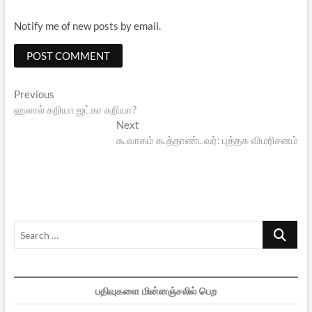
Notify me of new posts by email.
Post
Previous
Previous
post:
ஹலால் கறியா ஜட்கா கறியா?
navigation
Next
Next
post:
கூவாகம் கூத்தாண்டவர்: புத்தக விமரிசனம்
Search
…
பதிவுகளை மின்னஞ்சலில் பெற