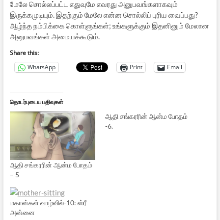
மேலே சொல்லப்பட்ட எதுவுமே எவரது அனுபவங்களாகவும்
இருக்கமுடியும். இதற்கும் மேலே என்ன சொல்லிப் புரிய வைப்பது?
ஆழ்ந்த நம்பிக்கை கொள்ளுங்கள்; உங்களுக்கும் இதனினும் மேலான
அனுபவங்கள் அமையக்கூடும்.
Share this:
WhatsApp
Print
Email
தொடர்புடைய பதிவுகள்
ஆதி சங்கரரின் ஆன்ம போதம்
-6.
ஆதி சங்கரரின் ஆன்ம போதம்
– 5
மகான்கள் வாழ்வில்-10: ஸ்ரீ
அன்னை