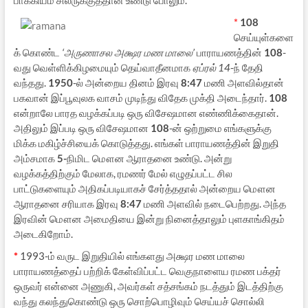
*
108
செய்யுள்களை
க் கொண்ட
‘அருணாசல அக்ஷர மண மாலை’
பாராயணத்தின்
108
-
வது வெள்ளிக்கிழமையும் தெய்வாதீனமாக
ஏப்ரல் 14
-ந் தேதி
வந்தது.
1950
-ல் அன்றைய தினம் இரவு
8:47
மணி அளவில்தான்
பகவான் இப்பூவுலக வாசம் முடிந்து விதேக முக்தி அடைந்தார்.
108
என்றாலே பாரத வழக்கப்படி ஒரு விசேஷமான எண்ணிக்கைதான்.
அதிலும் இப்படி ஒரு விசேஷமான
108
-ன் ஒற்றுமை எங்களுக்கு
மிக்க மகிழ்ச்சியைக் கொடுத்தது. எங்கள் பாராயணத்தின் இறுதி
அம்சமாக
5-
நிமிட மௌன ஆராதனை உண்டு. அன்று
வழக்கத்திற்கும் மேலாக, ரமணர் மேல் எழுதப்பட்ட சில
பாட்டுகளையும் அதிகப்படியாகச் சேர்த்ததால் அன்றைய மௌன
ஆராதனை சரியாக இரவு
8:47
மணி அளவில் நடைபெற்றது. அந்த
இரவின் மௌன அமைதியை இன்று நினைத்தாலும் புளகாங்கிதம்
அடைகிறோம்.
*
1993-ம் வருட இறுதியில் எங்களது அக்ஷர மண மாலை
பாராயணத்தைப் பற்றிக் கேள்விப்பட்ட வெகுநாளைய ரமண பக்தர்
ஒருவர் என்னை அணுகி, அவர்கள் சத்சங்கம் நடத்தும் இடத்திற்கு
வந்து கலந்துகொண்டு ஒரு சொற்பொழிவும் செய்யச் சொல்லி