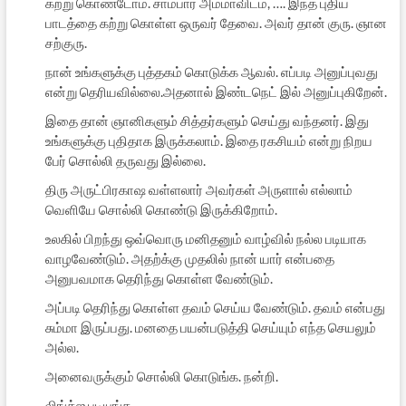
கற்று கொண்டோம். சாம்பார் அம்மாவிடம், …. இந்த புதிய
பாடத்தை கற்று கொள்ள ஒருவர் தேவை. அவர் தான் குரு. ஞான
சற்குரு.
நான் உங்களுக்கு புத்தகம் கொடுக்க ஆவல். எப்படி அனுப்புவது
என்று தெரியவில்லை.அதனால் இண்டநெட் இல் அனுப்புகிறேன்.
இதை தான் ஞானிகளும் சித்தர்களும் செய்து வந்தனர். இது
உங்களுக்கு புதிதாக இருக்கலாம். இதை ரகசியம் என்று நிறய
பேர் சொல்லி தருவது இல்லை.
திரு அருட்பிரகாஷ வள்ளலார் அவர்கள் அருளால் எல்லாம்
வெளியே சொல்லி கொண்டு இருக்கிறோம்.
உலகில் பிறந்து ஒவ்வொரு மனிதனும் வாழ்வில் நல்ல படியாக
வாழவேண்டும். அதற்க்கு முதலில் நான் யார் என்பதை
அனுபவமாக தெரிந்து கொள்ள வேண்டும்.
அப்படி தெரிந்து கொள்ள தவம் செய்ய வேண்டும். தவம் என்பது
சும்மா இருப்பது. மனதை பயன்படுத்தி செய்யும் எந்த செயலும்
அல்ல.
அனைவருக்கும் சொல்லி கொடுங்க. நன்றி.
லிங்க்ஐ படியுங்க.