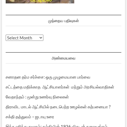
முந்தைய பதிவுகள்
முந்தைய
பதிவுகள்
அண்மையவை
சனாதன தர்ம சர்ச்சை: ஒரு முழுமையான பார்வை
சட்டத்தை மதிக்காத ஆட்சியாளர்கள் மற்றும் அரசியல்வாதிகள்
வேதாந்தம் : மூன்று உணர்வு நிலைகள்
திராவிட மாடல் ஆட்சியில் நடைபெற்ற ஊழல்கள் கற்பனையா ?
சக்தி தத்துவம் – ஜடாயு உரை
இந்த ஹிந்து சமூகம்: கல்கியின் 1936 விகடன் தலையங்கம்