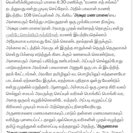
வெள்ளிக்கிழமையும் மாலை 6:30 மணிக்கு “ரமணா சத் சங்கம்”
நடத்துவது என்று முடிவு செய்தோம். அதில் பகவான் ரமணர்
இயற்றிய 108 செய்யுள்கள் அடங்கிய
‘அக்ஷர மண மாலை’
யை
அனைவரும் சேர்ந்து பாடுவதுதான் ஒரு முக்கியமான நிகழ்வு.
‘அக்ஷர மண மாலை’தான் அவரது முதல் கவிதைத் தொகுப்பு என்று
முன்பே சொல்லியிருக்கிறேன்
. ரமணர் இயற்றியதெல்லாம்
அநேகமாக யாராவது கேட்டுக் கொண்டதால்தான் இருக்கும்.
அக்கால கட்டத்தில் அவருடன் இருந்த சாதுக்கள் தெருத் தெருவாகச்
சென்று பிக்ஷை எடுத்துக் கிடைக்கும் உணவைக் கொண்டுவர,
அனைவரும் அதைப் பகிர்ந்து உண்பார்கள். அப்படிச் செல்லும்போது
பாடுவதற்காக அவர்கள் பகவானை அணுகி ஒரு பாடல் இயற்றித்
தரக் கேட்டார்கள். அவரோ தமிழிலும் வடமொழியிலும் எத்தனையோ
பாடல்கள் ஏற்கனவே இருக்க, எதற்காக புதிதாக ஒன்று வேண்டும்
என்று முதலில் மறுத்தார். ஆனாலும், அச்சமயம் ஒரு முறை கிரி வலம்
செல்லும் சமயம் அவருக்கு செய்யுள் வரிகள் பொங்கிப் பொங்கி வர,
அதை ஒருவர் எழுதிக்கொண்டே வந்தார். அப்படி எழுதப்பட்டு
கிரிவலம் முடியும் சமயம் அத்தொகுப்பு நிறைவேறியது.
அருணாசலரை மணமகனாகவும், பாடும் தன்னை மணமகளாகவும்
வரித்து புனையப்பட்டதாலும், ஒவ்வொரு வரிகளின் முதல் எழுத்தும்
தமிழ் எழுத்துகள் வரிசைப்படி வந்ததாலும் அதற்கு,
‘அருணாசல
அக்ஷர மண மாலை’
என்று தலைப்பு கொடுக்கப்பட்டது. ஆக
அதைப்