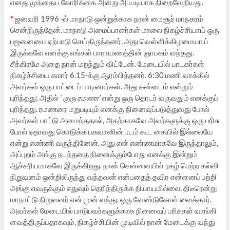
எனது முந்தைய கோரிக்கை அன்று அப்படியாக நிறைவேறியது.
*
ஜனவரி 1996 -ல் மாநாடு ஒன்றுக்காக நான் மைசூர் மாநகரம்
சென்றிருந்தேன். மாநாடு அமைப்பாளர்கள் மாலை நிகழ்ச்சியாய் ஒரு
பஜனையை ஏற்பாடு செய்திருந்தனர். அது வெள்ளிக்கிழமையாய்
இருக்கவே எனக்கு எங்கள் பாராயணத்தின் ஞாபகம் வந்தது.
சீக்கிரமே அதை நான் மறந்தும் விட்டேன். மேடையில் பாடகர்கள்
நிகழ்ச்சியை சுமார் 6.15-க்கு ஆரம்பித்தனர். 6:30 மணி வாக்கில்
அவர்கள் ஒரு பாட்டைப் பாடினார்கள். அது கன்னடம் என்றும்
புரிந்தது; அதில்
‘ குரு ரமணா’
என்று ஒரு தொடர் வருவதும் எனக்குப்
புரிந்தது. ரமணரை மறுபடியும் எனக்கு நினைவுப்படுத்துவது போல்
அவர்கள் பாட்டு அமைந்ததால், அதற்காகவே அவர்களுக்கு ஒரு பரிசு
போல் ஏதாவது கொடுக்க பகவானின் படம் கூட கையில் இல்லையே
என்று எண்ணி வருந்தினேன். அது என் எண்ணமாகவே இருந்தாலும்,
அப்புறம் அங்கு நடந்ததை நினைக்கும்போது எனக்கு இன்றும்
ஆச்சரியமாகவே இருக்கிறது. நான் சென்னையில் புகழ் பெற்ற கல்வி
நிறுவனம் ஒன்றிலிருந்து வந்தவன் என்பதைத் தவிர என்னைப் பற்றி
அங்கு எவருக்கும் எதுவும் தெரிந்திருக்க நியாயமில்லை. திடீரென்று
மாநாட்டு நிறுவனர் என் முன் வந்து, ஒரு வேண்டுகோள் வைத்தார்.
அவர்கள் மேடையில் பாடுபவர்களுக்காக நினைவுப் பரிசுகள் வாங்கி
வைத்திருப்பதாகவும், நிகழ்ச்சியின் முடிவில் நான் மேடைக்கு வந்து