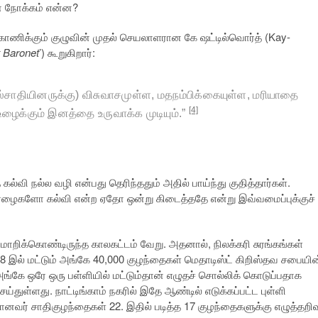
் நோக்கம் என்ன?
ாணிக்கும் குழுவின் முதல் செயலாளரான கே ஷட்டில்வொர்த் (Kay-
t Baronet
’) கூறுகிறார்:
்சாதியினருக்கு) விசுவாசமுள்ள
,
மதநம்பிக்கையுள்ள
,
மரியாதை
[4]
ய உழைக்கும் இனத்தை உருவாக்க முடியும்.
”
கல்வி நல்ல வழி என்பது தெரிந்ததும் அதில் பாய்ந்து குதித்தார்கள்.
ிய ஏழைகளோ கல்வி என்ற ஏதோ ஒன்று கிடைத்ததே என்று இவ்வமைப்புக்குச்
 மாறிக்கொண்டிருந்த காலகட்டம் வேறு. அதனால், நிலக்கரி சுரங்கங்கள்
58 இல் மட்டும் அங்கே 40,000 குழந்தைகள் மெதாடிஸ்ட் கிறிஸ்தவ சபையின
அங்கே ஒரே ஒரு பள்ளியில் மட்டும்தான் எழுதச் சொல்லிக் கொடுப்பதாக
்துள்ளது. நாட்டிங்காம் நகரில் இதே ஆண்டில் எடுக்கப்பட்ட புள்ளி
யானவர் சாதிகுழந்தைகள் 22. இதில் படித்த 17 குழந்தைகளுக்கு எழுத்தறிவ