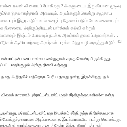
ல் என்ன நலன் விளையப் போகிறது
?
அதனுடைய இறுதியான முடிவு
்கும்கெடுதலாகத்தான் அமையும். அவர்களுக்கென்று சமுதாய
ையையும் இதர கடும் உடல் உழைப்பு தேவைப்படும் வேலைகளையும்
 நிலையை அதிருப்தியுடன் பார்க்கக் கல்வி கற்றுக்
தனமாகவும் இஷ்டம் போலவும் நடக்க அவர்கள் தலைப்படுவார்கள்…
[1]
யீடுகள் ஆகியவற்றை அவர்கள் படிக்க அது வழி வகுத்துவிடும்.
”
ண்பாட்டின் மனப்பான்மை என்றுதான் கருத வேண்டியிருக்கிறது.
பட்ட மதச்சூழல் அங்கு நிலவி வந்தது.
 நமது அறிதலில் மற்றொரு பெரிய தவறு ஒன்று இருக்கிறது. நம்
 விலகக் காரணம் புரோட்டஸ்டண்ட் மதச் சீர்திருத்தவாதிகளே என்ற
ுள்ளது. புரொட்டஸ்டண்ட் மத இயக்கம் சீர்திருத்த கிறிஸ்தவமாக
து பிற்போக்குத்தனமான அடிப்படைவாத இயக்கமாகவே நடந்து கொண்டது.
மக்களின் வாழ்க்கையை கடைத்தேற்ற இந்த புரோட்டஸ்டண்ட்