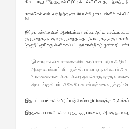
[5]
கிடையாது.
இதுதான் பிரிட்டிஷ் கல்வியின் தரம் இருந்த 
காஸ்கெல் என்பவர் இந்த ஞாயிற்றுக்கிழமை பள்ளிக் கல்வியி
[6]
இந்தப் பள்ளிகளின் ஆசிரியர்கள் எப்படி தேர்வு செய்யப்பட்ட
குழந்தைகளுக்கும் குழந்தைத் தொழிலாளர்களுக்கும் கல்வி 
“தகுதி” குறித்து அளிக்கப்பட்ட நற்சான்றிதழ் ஒன்றைப் பார்க
“
இன்று கல்விச் சாலைகளில கற்பிக்கப்படும் அறிவியல
அதையெல்லாம் விட முக்கியமான ஒரு விஷயம் அவருக்க
போதனைதான் அது. அவர் ஒவ்வொரு நாளும் மனதை உ
தொடங்குகிறார். அதே போல உள்ளத்தை உருக்கும் போ
இது பட்டணங்களில் பிரிட்டிஷ் மேல்சாதியினருக்கு அளிக்க
இத்தகைய பள்ளிகளில் படித்த ஒரு மாணவர் அங்கு தாம் கற்