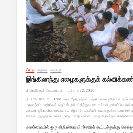
பொது
சமூகம்
வரலாறு
இங்கிலாந்து ஏழைகளுக்குக் கல்விக்கண்
அரவிந்தன் நீலகண்டன்
June 22, 2010
The Beautiful Tree
மதச் சீர்திருத்தம்
மத்திய கால ஐரோப்பா
தரம்பால
மதமாற்றம்
பாதிரிகள்
ஜெம்ஸ் டூலி
கிறித்துவ ஊடகங்கள்
ஐரோப்பிய மேல்ச
மக்கள்
ஐரோப்பிய மையவாதம்
கீழ்சாதி
மதவெறி
வளங்குன்றா வளர்ச்சி
க
கோயல்
குருகுலக் கல்வி முறை
பாரதீய கல்வி முறை
கிறிஸ்தவ கொடுமை
அண்மையில் ஒரு கிறிஸ்தவ பிரச்சாரக் கூட்டத்துக்கு செல்லு