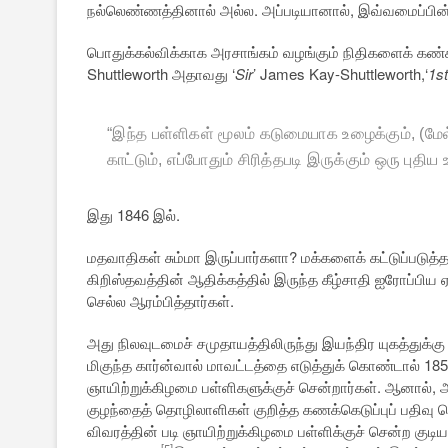
நல்லெண்ணத்தினால் அல்ல. அப்படியானால், இவ்வமைப்பின
பொதுக்கல்விக்காக அரசாங்கம் வழங்கும் நிதிகளைக் கண்க
Shuttleworth அதாவது ‘
Sir
’ James Kay-Shuttleworth,‘
1s
“
இந்த பள்ளிகள் மூலம் கடுமையாக உழைக்கும்
, (
மேல
காட்டும்
,
எப்போதும் சிரித்தபடி இருக்கும் ஒரு புதி
இது 1846 இல்.
மதவாதிகள் சும்மா இருப்பார்களா? மக்களைக் கட்டுப்படுத்த 
கிறிஸ்தவத்தின் ஆதிக்கத்தில் இருந்த கீழ்சாதி ஐரோப்ப
செல்ல ஆரம்பித்தார்கள்.
அது நிலவுடமைச் சமுதாயத்திலிருந்து இயந்திர யுகத்துக்கு
மிகுந்த கார்ன்வால் மாவட்டத்தை எடுத்துக் கொண்டால் 18
ஞாயிற்றுக்கிழமை பள்ளிகளுக்குச் சென்றார்கள். ஆனால், 
குழந்தைத் தொழிலாளிகள் குறித்த கணக்கெடுப்புப் பதிவு செய
விவரத்தின் படி ஞாயிற்றுக்கிழமை பள்ளிக்குச் சென்ற குடி