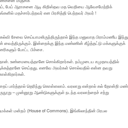
கணேசனை மிஞ்சிக்
லே போய், பேய் ஆராசனை ஆடி கிறிஸ்தவ மத வெறியை ஆவேசமேற்றிக்
களில் மதச்சார்பற்றவர் என பிரசித்தி பெற்றவர் அவர் !
 கல்வி சேவை செய்யாமலிருந்திருந்தால் இந்த மனுவாத பிராம்மணீய இந்த
வைத்திருக்கும். இன்றைக்கு இந்த மண்ணின் கீழ்த்தட்டு மக்களுக்குக்
ினரிகளும் போட்ட பிச்சை.
்தான். உண்மையைத்தானே சொல்கிறார்கள். நம்முடைய சமுதாயத்தில்
 இருக்கத்தானே செய்தது. எனவே அவர்கள் சொல்வதில் என்ன தவறு
ொள்கிறார்கள்.
் பார்த்தால் தெரிந்து கொள்ளலாம். வரலாறு என்றால் கல் தோன்றி மண்
நூறு – முன்னூறு ஆண்டுகளுக்குள் நடந்த வரலாற்றைச் சற்று
மக்கள் மன்றம் (House of Commons). இங்கிலாந்தின் பிரபல