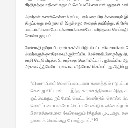
சீர்திருத்தவாதிகள் எதுவும் செய்யவில்லை என்பதுதான் உ
அவர்கள் கணக்கெல்லாம் எப்படி பரம்பரை பிரபுக்களையும் இள
திருப்புவது என்றுதான் இருந்தது; அதைத் தவிர்த்து, கிறிஸ
பாட்டாளிகளையோ விவசாயிகளையோ விடுதலை செய்வதில் 
சொல்ல முடியும்.
மேல்சாதி ஐரோப்பியரால் கசக்கி பிழியப்பட்ட விவசாயிகள் க
அவர்களுக்குஎதிராகவும்,ஐரோப்பிய மேல்சாதியினருக்கு ஆதர
சாதி வெறி பிடித்த பிரசுரத்தை வெளியிட்டார். ஐரோப்பிய ஆ
அக்காலத்திலேயே பரவலாக விநியோகிக்கப்பட்டது.அதில் லூத
“
விவசாயிகள் வெளிப்படையான கலகத்தில் ஈடுபட்ட
சென்று விட்டான். … இந்த காரணத்தினால் அந்த 
ஒவ்வொருவரும் போய் வெட்ட வேண்டும்
,
கொல்ல வே
வெளிப்படையாகவோ செய்ய வேண்டும். ஏனென்றால
பிசாசுத்தனமான வேறெவனும் இருக்க முடியாது. கல
[2]
நாயைக் கொல்வது போலத்தான்.
”