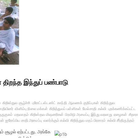
 திறந்த இந்துப் பண்பாடு
்
கிறிஸ்துவ சூழ்ச்சி
புரோட்டஸ்டண்ட்
காந்தி
ஆவணக் குறிப்புகள்
கிறித்துவ
ாதியினர்
விளிம்பு நிலை மக்கள்
கிறித்துவப் பள்ளிகள்
மேல்சாதி
கல்வி
புறக்கணிக்கப்பட்ட
ுருகுலம்
மதவாதம்
கிறிஸ்தவ மிஷனரிகள்
பிரமிடு அமைப்பு
இந்து வரலாறு
ஏழைகள்
சீதாரா
கள்
ஐரோப்பிய சாதி அமைப்பு
வளர்க்கும் கல்வி
கிறித்துவ மதப் பிரசாரம்
கல்வி சீர்திருத்தம்
ம் சூழல் ஏற்பட்டது. அங்கே