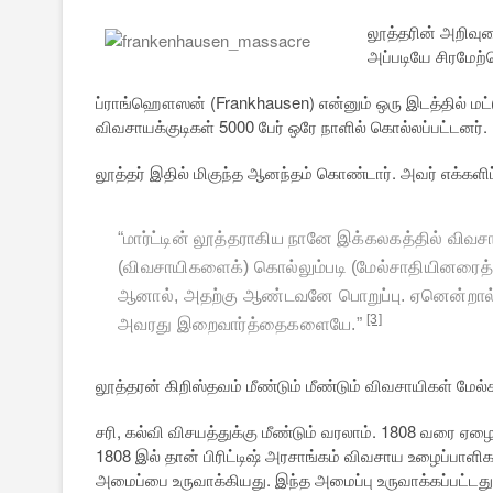
லூத்தரின் அறிவு
அப்படியே சிரமேற்
ப்ராங்ஹௌஸன் (Frankhausen) என்னும் ஒரு இடத்தில் மட்ட
விவசாயக்குடிகள் 5000 பேர் ஒரே நாளில் கொல்லப்பட்டனர்.
லூத்தர் இதில் மிகுந்த ஆனந்தம் கொண்டார். அவர் எக்களிப்
“
மார்ட்டின் லூத்தராகிய நானே இக்கலகத்தில் வி
(விவசாயிகளைக்) கொல்லும்படி (மேல்சாதியினரைத்
ஆனால்
,
அதற்கு ஆண்டவனே பொறுப்பு. ஏனென்றால
[3]
அவரது இறைவார்த்தைகளையே.
”
லூத்தரன் கிறிஸ்தவம் மீண்டும் மீண்டும் விவசாயிகள் மே
சரி, கல்வி விசயத்துக்கு மீண்டும் வரலாம். 1808 வரை ஏழ
1808 இல் தான் பிரிட்டிஷ் அரசாங்கம் விவசாய உழைப்பாளி
அமைப்பை உருவாக்கியது. இந்த அமைப்பு உருவாக்கப்பட்டத