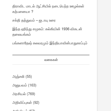
திராவிட மாடல் ஆட்சியில் நடைபெற்ற ஊழல்கள்
கற்பனையா ?
சக்தி தத்துவம் – ஜடாயு உரை
இந்த ஹிந்து சமூகம்: கல்கியின் 1936 விகடன்
தலையங்கம்
பங்களாதேஷ் கலவரமும் இந்தியாவின்பாதுகாப்பும்
வகைகள்
அஞ்சலி
(55)
அனுபவம்
(163)
அரசியல்
(769)
அறிவிப்புகள்
(92)
அறிவியல்
(57)