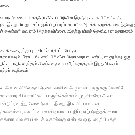
ண்மை.
வரசர்களையும் கத்தோலிக்கப் பிரிவில் இருந்து தமது பிரிவுக்குத்
்தவ இறையியலும் சட்டமும் பிறப்படிப்படையில் அடக்கி ஒடுக்கி வைத்திருந்
அவர்கள் கவனம் இருக்கவில்லை. இதற்கு மிகத் தெளிவான உதாரணம்
ொதித்தெழுந்து புரட்சியில் ஈடுபட்ட போது
வாகவும்புரோட்டஸ்டண்ட் பிரிவின் பிதாமகரான மார்ட்டின் லூத்தர் ஒரு
திக்க சாதிகளுக்கும் அவர்களுடைய வீரர்களுக்கும் இந்த பிரசுரம்
்தர் கூறினார்:
ால் அவன் கிறிஸ்தவ ஆண்டவனின் அருள் சட்டத்துக்கு வெளியே
கலகக்கார விவசாயியை யாருக்கெல்லாம் முடிகிறதோ அவர்
ண்டும்
,
குத்த வேண்டும் – இதை இரகசியமாகவோ
்
,
கலகக்காரனைப் போல விஷமான பாதிப்பு ஏற்படுத்தக் கூடிய
கக்கார விவசாயியைக் கொல்வது என்பது ஒரு வெறிபிடித்த