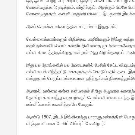
ஒரு ஓய்வு பெற்ற பேராசிரியர் ஒருவர் மேடையில் சிவாஜி 
கொண்டிருந்தார்; நடித்தும், கர்ஜித்தும், அதற்கும் மே
கொண்டிருந்தார். கன்னியாகுமரி மாவட்ட இடதுசாரி இயக்கங்
அவர் சொன்ன விஷயத்தின் சாராம்சம் இதுதான்:
வெள்ளைக்காரர்களும் கிறிஸ்தவ பாதிரிகளும் இங்கு வந்து
மதம் நம்மையெல்லாம் கல்வியறிவில்லாத மூடர்களாகவேதான் 
கல்வி கிடைத்திருக்கிறது என்றால் அது கிறிஸ்தவமும் மிஷ
இது பல நேரங்களில் பல மேடைகளில் பேசிக் கேட்ட விஷயம
கல்வியைக் கீழ்த்தட்டு மக்களுக்குக் கொடுப்பதில் தடை
என்றுதான் பெரும்பான்மையான ஹிந்துக்கள் நினைத்துக்க
ஆனால், உண்மை என்ன என்பதைச் சிறிது ஆழமாக வரலாற்றைப
தோன்றாக் காலத்து வரலாற்றைச் சொல்லவில்லை. கடந்த இரு
உன்னிப்பாகக் கவனித்தாலே போதும்.
ஆண்டு 1807. இடம் இங்கிலாந்து பாராளுமன்றத்தின் பொது
விஞ்ஞானியான டேவிட் கில்பர்ட் பேசுகிறார்: