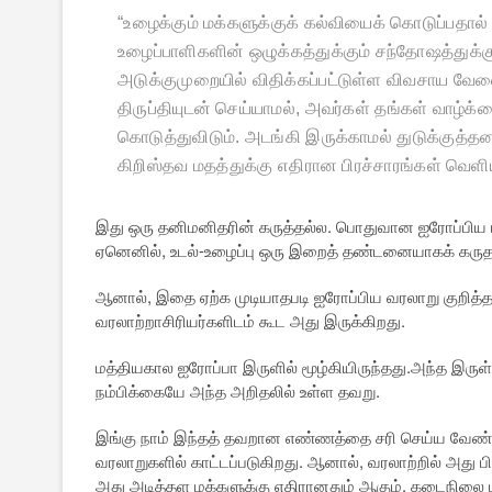
“
உழைக்கும் மக்களுக்குக் கல்வியைக் கொடுப்பதா
உழைப்பாளிகளின் ஒழுக்கத்துக்கும் சந்தோஷத்துக
அடுக்குமுறையில் விதிக்கப்பட்டுள்ள விவசாய வேல
திருப்தியுடன் செய்யாமல்
,
அவர்கள் தங்கள் வாழ்க்கை
கொடுத்துவிடும். அடங்கி இருக்காமல் துடுக்குத்
கிறிஸ்தவ மதத்துக்கு எதிரான பிரச்சாரங்கள் வெளி
இது ஒரு தனிமனிதரின் கருத்தல்ல. பொதுவான ஐரோப்பிய ப
ஏனெனில், உடல்-உழைப்பு ஒரு இறைத் தண்டனையாகக் கருதப்
ஆனால், இதை ஏற்க முடியாதபடி ஐரோப்பிய வரலாறு குறித்த
வரலாற்றாசிரியர்களிடம் கூட அது இருக்கிறது.
மத்தியகால ஐரோப்பா இருளில் மூழ்கியிருந்தது.அந்த இருள்
நம்பிக்கையே அந்த அறிதலில் உள்ள தவறு.
இங்கு நாம் இந்தத் தவறான எண்ணத்தை சரி செய்ய வேண்டிய
வரலாறுகளில் காட்டப்படுகிறது. ஆனால், வரலாற்றில் அ
அது அடித்தள மக்களுக்கு எதிரானதும் ஆகும். கடைநிலை 