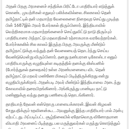
அதன் பிறகு அரசனைச் சந்திக்க பிரிட்டோ பாதிரியார் எடுத்துக்
கொண்ட முயற்சிகள் எதுவும் பலிக்கவில்லை. சிலகாலம் தென்
தமிழ்நாட்டில் தன் மதமாற்ற வேலைகளை நிறைவுற செய்து முடித்த
பின் 1687இல் அவர் போர்சுகல் திரும்பினார். இந்தியாவில்
வெற்றிகரமாக மதமாற்றங்களைச் செய்துவிட்டு நாடு திரும்பும்
பாதிரியாரை அந்நாட்டு மதவாதிகள் உற்சாகமாக வரவேற்றார்கள்.
போர்ச்சுகலில் சில காலம் இருந்த பிறகு அவருக்கு மீண்டும்
தமிழ்நாட்டுக்கு வந்துத் தன் வேலையைத் தொடர்ந்து செய்ய
வேண்டுமென்று விரும்பினார். தனது நண்பரான டிகோஸ்டா எனும்
பாதிரியாருக்கு எழுதியுள்ள கடிதத்தில் தனக்கு லிஸ்பனில்
(போர்த்துகல் தலைநகர்) உள்ள அரண்மனையை விட தென்
தமிழ்நாட்டு மறவர் மண்ணே மிகவும் பிடித்திருக்கிறது என்று
எழுதியிருக்கிறார். அதன்படி அவர் மீண்டும் இந்தியாவை அடைந்து
கோவாவில் தரையிறங்கினார். அங்கிருந்து பாண்டிய நாட்டு
மண்ணுக்கு வந்து தனது பணியைத் தொடங்கினார்.
தாதியாத் தேவன் என்றொரு பாளையக்காரன். இவன் கிழவன்
சேதுபதிக்கும் உறவினன்கூட. அவனுக்கு இந்த பாதிரியார் பால் அன்பு
ஏற்பட்டது. அப்படிப்பட்ட சூழ்நிலையில் ஏதோவொரு வினோதமான
வியாதி அவனைப் பீடித்தது. பல மருத்துவர்கள் மருந்து கொடுத்தும்