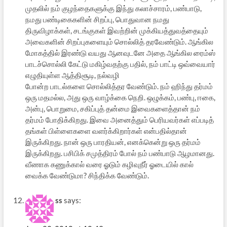
முதலில் நம் குழந்தைகளுக்கு இந்து கலாச்சாரம், பண்பாடு,
நமது பண்டிகைகளின் சிறப்பு, பொதுவான நமது
திருவிழாக்கள், சடங்குகள் இவற்றின் முக்கியத்துவத்தையும்
அவைகளின் சிறப்புகளையும் சொல்லித் தரவேண்டும். ஆங்கில
மோகத்தில் இரண்டு வயது ஆனவுடனே அதை ஆங்கில ரைம்ஸ்
பாடச்சொல்லி கேட்டு மகிழ்வதற்கு பதில், நம் பாட்டி ஒவ்வையார்
எழுதியுள்ள ஆத்திசூடி, நல்வழி
போன்ற பாடல்களை சொல்லித்தர வேண்டும். நம் ஹிந்து தர்மம்
ஒரு மதமல்ல, அது ஒரு வாழ்க்கை நெறி. ஒழுக்கம், பண்பு, ஈகை,
அன்பு, பொறுமை, சகிப்புத் தன்மை இவைகளைத்தான் நம்
தர்மம் போதிக்கிறது. இவை அனைத்தும் பெரியவர்கள் எப்படித்
தங்கள் பிள்ளைகளை வளர்க்கிறார்கள் என்பதில்தான்
இருக்கிறது. நான் ஒரு பாரதியன், எனக்கென்று ஒரு தர்மம்
இருக்கிறது. பசிபிக் சமுத்திரம் போல் நம் பண்பாடு ஆழமானது.
வீணாக கணுக்கால் வரை ஓடும் கழிவுநீர் ஓடையில் கால்
வைக்க வேண்டுமா? சிந்திக்க வேண்டும்.
ss
says: