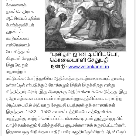
தேவனைத்
தனக்கெதிராக
ஆட்சியைப் பறிக்க
போர்த்துகீசியர்
தூண்டக்
கூடுமல்லவா
என்றெல்லாம்
யோசித்தான்
கிழவன் சேதுபதி.
இது வெறும்
மதமாற்றம்
மட்டுமல்ல; போர்த்துகீசிய ஆதிக்கத்தை கடற்கரையையும் தாண்டி
உள்நாட்டில் ஏற்படுத்தும் நோக்கமும் இதில் இருக்கிறது என்று
சிந்தித்தார் அவர். இது அவருக்கு அதிர்ச்சியைக் கொடுத்தது. இது
ஏதோ கற்பனையான பயம் என்று எண்ணுவதற்கில்லை. வரலாற்று
அடிப்படையில் அவ்வாறு சேதுபதி பயந்ததற்குக் காரணங்கள்
இருந்தன. 1532 – 1582 காலகட்டத்திலேயே கத்தோலிக்க
மதத்துக்கு மாற்றம் செய்யப்பட்ட மீனவர்களுடன் தூத்துக்குடியில்
வாழ்ந்தவர்களும் போர்த்துகீசிய குடிமக்களாகக் கருதப்பட்டார்கள்.
இதனை ஒரு கிறிஸ்தவ பாதிரியாரே எழுதியிருக்கிறார். ஆம்! பிஷப்