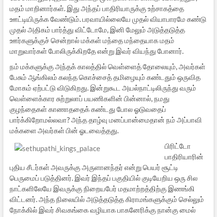
மதம் மாறினார்கள். இது அந்தப் பாதிரியாருக்கு உற்சாகத்தை
ஊட்டியிருக்க வேண்டும். பரவாயில்லையே முதல் வியாபாரமே கண்டு
முதல் அதிகம் பார்த்து விட்டோமே, இனி மேலும் அடுத்தடுத்த
ஊர்களுக்குச் சென்றால் மக்கள் மந்தை மந்தையாக மதம்
மாறுவார்கள் போலிருக்கிறதே என்று இவர் வியந்து போனார்.
நம் மக்களுக்கு அந்தக் காலத்தில் வெள்ளைத் தோலையும், அவர்கள்
பேசும் ஆங்கிலம் கலந்த கொச்சைத் தமிழையும் கண்டதும் ஒருவித
மோகம் ஏற்பட்டு விடுகிறது. இன்றுகூட அயல்நாட்டிலிருந்து வரும்
வெள்ளைக்கார சுற்றுலாப் பயணிகளின் பின்னால், நமது
குழந்தைகள் காணாததைக் கண்டது போல ஓடுவதைப்
பார்க்கிறோமல்லவா? அந்த தாழ்வு மனப்பான்மைதான் நம் அப்பாவி
மக்களை அவர்கள் பின் ஓடவைத்தது.
பிரிட்டோ
பாதிரியாரின்
புதிய சீடர்கள் அவருக்கு அருளானந்தர் என்று பெயர் சூட்டி
பெருமைப் படுத்தினர். இவர் இந்தப் பகுதியில் குடியேறிய ஒரு சில
நாட்களிலேயே இவருக்கு நிறையபேர் மதமாற்றத்திற்கு இணங்கி
விட்டனர். அந்த நிலையில் அடுத்தடுத்த கிராமங்களுக்கும் செல்லும்
நோக்கில் இவர் சிவகங்கை வழியாக பாகனேரிக்கு நான்கு மைல்