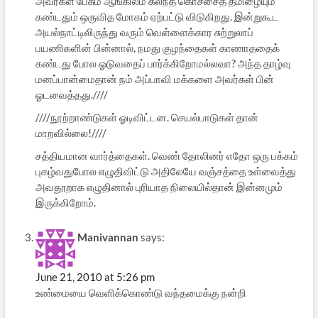
அவர்கள் பேசும் ஆங்கிலம் கலந்த கொச்சைத் தமிழையும்
கண்டதும் ஒருவித மோகம் ஏற்பட்டு விடுகிறது. இன்றுகூட
அயல்நாட்டிலிருந்து வரும் வெள்ளைக்கார சுற்றுலாப்
பயணிகளின் பின்னால், நமது குழந்தைகள் காணாததைக்
கண்டது போல ஓடுவதைப் பார்க்கிறோமல்லவா? அந்த தாழ்வு
மனப்பான்மைதான் நம் அப்பாவி மக்களை அவர்கள் பின்
ஓடவைத்தது.////
////நூற்றாண்டுகள் ஓடிவிட்டன. செயல்பாடுகள் தான்
மாறவில்லை!////
சத்தியமான வார்த்தைகள். வெண் தோலினர் எதோ ஒரு பக்கம்
புகழ்வதுபோல எழுதிவிட்டு அதிலேயே வஞ்சத்தை உள்வைத்து
அவதூறாக எழுதினால் புரியாத நிலையில்தான் இன்னமும்
இருக்கிறோம்.
Manivannan
says:
June 21, 2010 at 5:26 pm
உண்மையை வெளிக்கொண்டு வந்தமைக்கு நன்றி