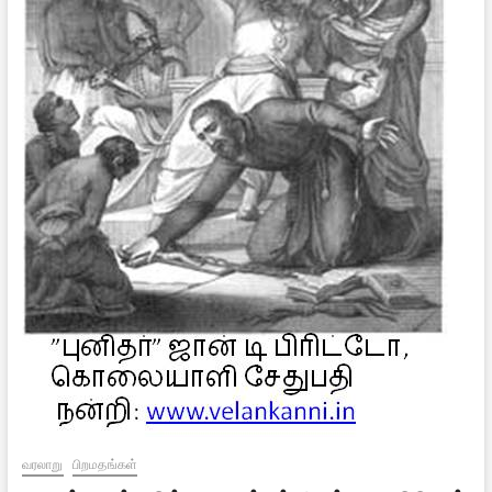
வரலாறு
பிறமதங்கள்