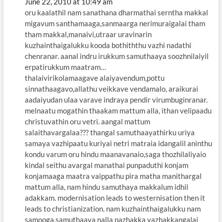
June 22, 2010 at 10:49 am
oru kaalathil nam sanathana dharmathai serntha makkal
migavum santhamaaga,sanmaarga nerimuraigalai tham
tham makkal,manaivi,utraar uravinarin
kuzhainthaigalukku kooda bothiththu vazhi nadathi
chenranar. aanal indru irukkum samuthaaya soozhnilaiyil
erpatirukkum maatram…
thalaivirikolamaagave alaiyavendum,pottu
sinnathaagavo,allathu veikkave vendamalo, araikurai
aadaiyudan ulaa varave indraya pendir virumbuginranar.
melnaatu mogathin thaakam mattum alla, ithan velipaadu
christuvathin oru vetri. aangal mattum
salaithavargalaa??? thangal samuthaayathirku uriya
samaya vazhipaatu kuriyai netri matraia idangalil aninthu
kondu varum oru hindu maanavanaio,saga thozhilaliyaio
kindal seithu avargal manathai punpaduthi konjam
konjamaaga maatra vaippathu pira matha manithargal
mattum alla, nam hindu samuthaya makkalum idhil
adakkam. modernisation leads to westernisation then it
leads to christianization. nam kuzhainthaigalukku nam
samooga,samuthaaya nalla pazhakka vazhakkangalai