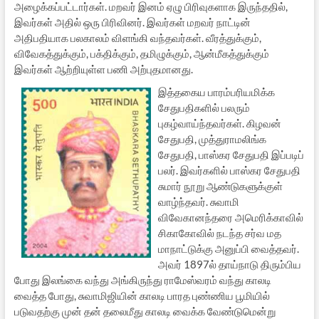
அழைக்கப்பட்டார்கள். மறவர் இனம் ஏழு பிரிவுகளாக இருந்ததில்,
இவர்கள் அதில் ஒரு பிரிவினர். இவர்கள் மறவர் நாட்டின்
அதிபதியாக பலகாலம் விளங்கி வந்தவர்கள். வீரத்துக்கும்,
விவேகத்துக்கும், பக்திக்கும், தமிழுக்கும், ஆன்மீகத்துக்கும்
இவர்கள் ஆற்றியுள்ள பணி அற்புதமானது.
இத்தகைய பாரம்பரியமிக்க
சேதுபதிகளில் பலரும்
புகழ்வாய்ந்தவர்கள். கிழவன்
சேதுபதி, முத்துராமலிங்க
சேதுபதி, பாஸ்கர சேதுபதி இப்படிப்
பலர். இவர்களில் பாஸ்கர சேதுபதி
சுமார் நூறு ஆண்டுகளுக்குள்
வாழ்ந்தவர். சுவாமி
விவேகானந்தரை அமெரிக்காவில்
சிகாகோவில் நடந்த சர்வ மத
மாநாட்டுக்கு அனுப்பி வைத்தவர்.
அவர் 1897ல் தாய்நாடு திரும்பிய
போது இலங்கை வந்து அங்கிருந்து ராமேஸ்வரம் வந்து காலடி
வைத்த போது, சுவாமிஜியின் காலடி பாரத புண்ணிய பூமியில்
படுவதற்கு முன் தன் தலைமீது காலடி வைக்க வேண்டுமென்று