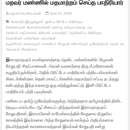
மறவர் மண்ணில் மதமாற்றம் செய்த பாதிரியார்
தஞ்சை வெ.கோபாலன்
June 21, 2010
போராடும் இந்துத்துவம்
ஜான் டி பிரிட்டோ
கிறிஸ்தவ
கொடுமைகள்
வேளாங்கண்ணி
வரலாறு
தமிழக வரலாறு
மத
அரசியல்
மதப்பிரசாரம்
திரிபுகள்
மதமாற்றம்
ஆக்கிரமிப்பு
கிறிஸ்தவ
மிஷனரிகள்
மன்னர்கள்
மதமாற்றச்
சூழ்ச்சிகள்
ராமநாதபுரம்
காலனியம்
சேதுபதி
ராமேஸ்வரம்
மூவேந்தர்கள்
மறவர்
வரலாற்
ஆய்வுகள்
சிவகங்கை
இ
ராமநாதபுரம் சமஸ்தானத்தை ஆண்ட மன்னர்களில் ‘கிழவன்
சேதுபதி’ சிறப்பானவன். அவன் வரலாற்றை திரு மீ.மனோகரன்
எழுதியிருக்கிறார். அதில் பிரிட்டோ பாதிரியார் பற்றிய விவரங்கள்
கிடைக்கின்றன. தென் மாவட்டங்களில் மதமாற்றம் எப்படி நடந்தது
என்பதற்கு இந்த வரலாறு ஒரு எடுத்துக்காட்டு. இனி பிரிட்டோ
பாதிரியார் பற்றி படியுங்கள்.
பண்டைய தமிழ் மூவேந்தர்களுக்கு அடுத்ததாக தமிழகத்தில் நீண்ட
நெடிய பாரம்பரிய ஆட்சியைப் புரிந்தவர்கள் இராமநாதபுரம்
சேதுபதிகள். இராமபிரான் ராமேஸ்வரத்தில் சேதுவை நிறுவிய
காலத்தில் இவர்களை அந்த சேதுவைக் காக்கும் அதிபர்களாக
நியமித்ததன் காரணமாகத்தான் இவர்கள் சேதுபதி என்று