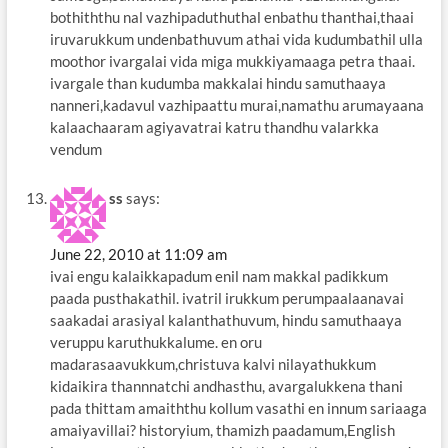
bothiththu nal vazhipaduthuthal enbathu thanthai,thaai
iruvarukkum undenbathuvum athai vida kudumbathil ulla
moothor ivargalai vida miga mukkiyamaaga petra thaai.
ivargale than kudumba makkalai hindu samuthaaya
nanneri,kadavul vazhipaattu murai,namathu arumayaana
kalaachaaram agiyavatrai katru thandhu valarkka
vendum
ss
says:
June 22, 2010 at 11:09 am
ivai engu kalaikkapadum enil nam makkal padikkum
paada pusthakathil. ivatril irukkum perumpaalaanavai
saakadai arasiyal kalanthathuvum, hindu samuthaaya
veruppu karuthukkalume. en oru
madarasaavukkum,christuva kalvi nilayathukkum
kidaikira thannnatchi andhasthu, avargalukkena thani
pada thittam amaiththu kollum vasathi en innum sariaaga
amaiyavillai? historyium, thamizh paadamum,English