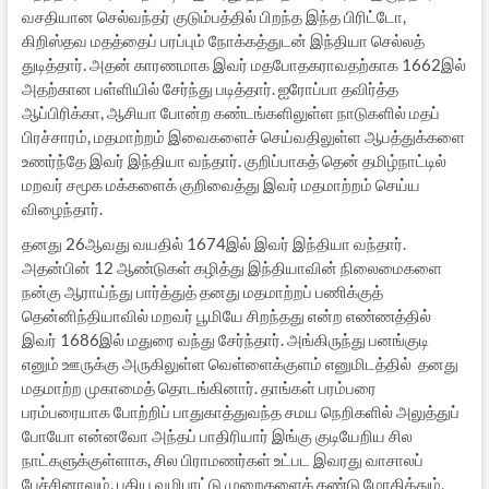
வசதியான செல்வந்தர் குடும்பத்தில் பிறந்த இந்த பிரிட்டோ,
கிறிஸ்தவ மதத்தைப் பரப்பும் நோக்கத்துடன் இந்தியா செல்லத்
துடித்தார். அதன் காரணமாக இவர் மதபோதகராவதற்காக 1662இல்
அதற்கான பள்ளியில் சேர்ந்து படித்தார். ஐரோப்பா தவிர்த்த
ஆப்பிரிக்கா, ஆசியா போன்ற கண்டங்களிலுள்ள நாடுகளில் மதப்
பிரச்சாரம், மதமாற்றம் இவைகளைச் செய்வதிலுள்ள ஆபத்துக்களை
உணர்ந்தே இவர் இந்தியா வந்தார். குறிப்பாகத் தென் தமிழ்நாட்டில்
மறவர் சமூக மக்களைக் குறிவைத்து இவர் மதமாற்றம் செய்ய
விழைந்தார்.
தனது 26ஆவது வயதில் 1674இல் இவர் இந்தியா வந்தார்.
அதன்பின் 12 ஆண்டுகள் கழித்து இந்தியாவின் நிலைமைகளை
நன்கு ஆராய்ந்து பார்த்துத் தனது மதமாற்றப் பணிக்குத்
தென்னிந்தியாவில் மறவர் பூமியே சிறந்தது என்ற எண்ணத்தில்
இவர் 1686இல் மதுரை வந்து சேர்ந்தார். அங்கிருந்து பனங்குடி
எனும் ஊருக்கு அருகிலுள்ள வெள்ளைக்குளம் எனுமிடத்தில் தனது
மதமாற்ற முகாமைத் தொடங்கினார். தாங்கள் பரம்பரை
பரம்பரையாக போற்றிப் பாதுகாத்துவந்த சமய நெறிகளில் அலுத்துப்
போயோ என்னவோ அந்தப் பாதிரியார் இங்கு குடியேறிய சில
நாட்களுக்குள்ளாக, சில பிராமணர்கள் உட்பட இவரது வாசாலப்
பேச்சினாலும், புதிய வழிபாட்டு முறைகளைக் கண்டு மோகித்தும்,