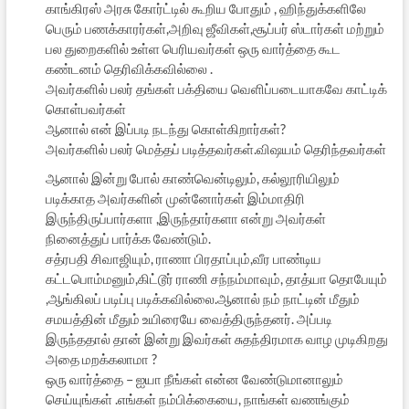
காங்கிரஸ் அரசு கோர்ட்டில் கூறிய போதும் , ஹிந்துக்களிலே
பெரும் பணக்காரர்கள்,அறிவு ஜீவிகள்,சூப்பர் ஸ்டார்கள் மற்றும்
பல துறைகளில் உள்ள பெரியவர்கள் ஒரு வார்த்தை கூட
கண்டனம் தெரிவிக்கவில்லை .
அவர்களில் பலர் தங்கள் பக்தியை வெளிப்படையாகவே காட்டிக்
கொள்பவர்கள்
ஆனால் என் இப்படி நடந்து கொள்கிறார்கள்?
அவர்களில் பலர் மெத்தப் படித்தவர்கள்.விஷயம் தெரிந்தவர்கள்
ஆனால் இன்று போல் காண்வென்டிலும், கல்லூரியிலும்
படிக்காத அவர்களின் முன்னோர்கள் இம்மாதிரி
இருந்திருப்பார்களா ,இருந்தார்களா என்று அவர்கள்
நினைத்துப் பார்க்க வேண்டும்.
சத்ரபதி சிவாஜியும், ராணா பிரதாப்பும்,வீர பாண்டிய
கட்டபொம்மனும்,கிட்டூர் ராணி சந்நம்மாவும், தாத்யா தொபேயும்
,ஆங்கிலப் படிப்பு படிக்கவில்லை.ஆனால் நம் நாட்டின் மீதும்
சமயத்தின் மீதும் உயிரையே வைத்திருந்தனர். அப்படி
இருந்ததால் தான் இன்று இவர்கள் சுதந்திரமாக வாழ முடிகிறது
அதை மறக்கலாமா ?
ஒரு வார்த்தை – ஐயா நீங்கள் என்ன வேண்டுமானாலும்
செய்யுங்கள் .எங்கள் நம்பிக்கையை, நாங்கள் வணங்கும்