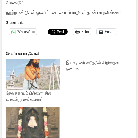
வேண்டும்.
நூற்றாண்டுகள் ஓடிவிட்டன. செயல்பாடுகள் தான் மாறவில்லை!
Share this:
WhatsApp
Print
Email
தொடர்புடைய பதிவுகள்
இயக்குனர் ஸ்ரீதரின் கிறிஸ்தவ
நண்பன்
தேவசகாயம் பிள்ளை: சில
வரலாற்று உண்மைகள்