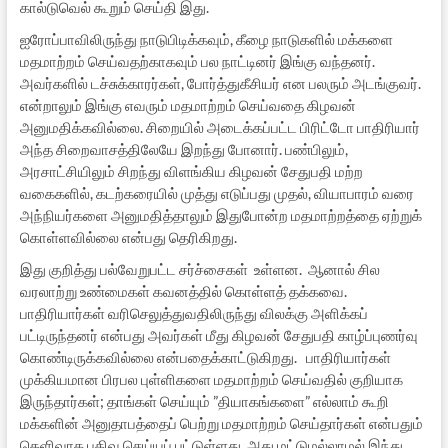
கால்டுவெல் கூறும் செய்தி இது.
ஐரோப்பாவிலிருந்து நாடுபிடிக்கவும், கீழை நாடுகளில் மக்களை
மதமாற்றம் செய்வதற்காகவும் பல நாட்டினர் இங்கு வந்தனர்.
அவர்களில் டச்சுக்காரர்கள், போர்த்துகீசியர் என பலரும் அடங்குவர்.
என்றாலும் இங்கு எவரும் மதமாற்றம் செய்வதை கிழவன்
அனுமதிக்கவில்லை. சிறையில் அடைக்கப்பட்ட பிரிட்டோ பாதிரியார்
அந்த சிறைவாசத்திலேயே இறந்து போனார். பண்பிலும்,
அரசாட்சியிலும் சிறந்து விளங்கிய கிழவன் சேதுபதி மற்ற
வகைகளில், கடற்கரையில் முத்து எடுப்பது முதல், வியாபாரம் வரை
அந்நியர்களை அனுமதித்தாலும் இதுபோன்ற மதமாற்றத்தை ஏற்றுக்
கொள்ளவில்லை என்பது தெரிகிறது.
இது குறித்து பல்வேறுபட்ட சர்ச்சைகள் உள்ளன. ஆனால் சில
வரலாற்று உண்மைகள் கவனத்தில் கொள்ளத் தக்கவை.
பாதிரியார்கள் வரிசெலுத்துவதிலிருந்து விலக்கு அளிக்கப்
பட்டிருந்தனர் என்பது அவர்கள் மீது கிழவன் சேதுபதி காழ்ப்புணர்வு
கொண்டிருக்கவில்லை என்பதைக்காட்டுகிறது. பாதிரியார்கள்
முக்கியமான பிரபல புள்ளிகளை மதமாற்றம் செய்வதில் குறியாக
இருந்தார்கள்; தாங்கள் செய்யும் ”தியாகங்களை” எல்லாம் கூறி
மக்களின் அனுதாபத்தைப் பெற்று மதமாற்றம் செய்தார்கள் என்பதும்
தெளிவாக பதிவு செய்யப் பட்டுள்ளது. அது மட்டுமல்லாமல் இந்து