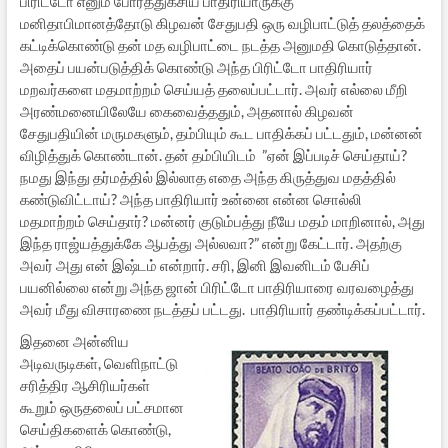
பிரிட்டோ எனும் போர்த்துகீசிய பாதிரியாருக்கு
மனிதாபிமானத்தோடு கிழவன் சேதுபதி ஒரு வழிபாட்டுத் தலத்தைக்
கட்டிக்கொண்டு தன் மத வழிபாட்டை நடத்த அனுமதி கொடுத்தான்.
அதைப் பயன்படுத்திக் கொண்டு அந்த பிரிட்டோ பாதிரியார்
மறவர்களை மதமாற்றம் செய்யத் தலைப்பட்டார். அவர் எல்லை மீறி
அரண்மனையிலேயே கைவைத்ததும், அதனால் கிழவன்
சேதுபதியின் மருமகளும், தம்பியும் கூட பாதிக்கப் பட்டதும், மன்னன்
விழித்துக் கொண்டான். தன் தம்பியிடம் ”ஏன் இப்படிச் செய்தாய்?
நமது இந்து தர்மத்தில் இல்லாத எதை அந்த கிருத்துவ மதத்தில்
கண்டுவிட்டாய்? அந்த பாதிரியார் உன்னை என்ன சொல்லி
மதமாற்றம் செய்தார்? மன்னர் குடும்பத்து நீயே மதம் மாறினால், அது
இந்த ராஜ்யத்துக்கே ஆபத்து அல்லவா?” என்று கேட்டார். அதற்கு
அவர் அது என் இஷ்டம் என்றார். சரி, இனி இவனிடம் பேசிப்
பயனில்லை என்று அந்த ஜான் பிரிட்டோ பாதிரியாரை வரவழைத்து
அவர் மீது விசாரணை நடத்தப் பட்டது. பாதிரியார் தண்டிக்கப்பட்டார்.
இதனை அன்னிய
அடிவருடிகள், வெளிநாட்டு
சரித்திர ஆசிரியர்கள்
கூறும் ஒருதலைப் பட்சமான
செய்திகளைக் கொண்டு,