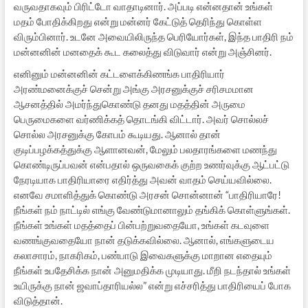
வருவதாகவும் பிரிட்டோ வாதாடினார். அப்படி என்னதான் உங்கள்
மதம் போதிக்கிறது என்று மன்னர் கேட்டுத் தெரிந்து கொள்ள
விரும்பினார். உடனே அவையிலிருந்த பெரியோர்கள், இந்த பாதிரி நம்
மன்னனின் மனதைக் கூட கலைத்து விடுவார் என்று அஞ்சினர்.
எனினும் மன்னனின் கட்டளைக்கிணங்க பாதிரியார்
அரண்மனைக்குச் சென்று அங்கு அரசனுக்குச் சரிசமமான
ஆசனத்தில் அமர்ந்துகொண்டு தனது மதத்தின் அருமை
பெருமைகளை வர்ணிக்கத் தொடங்கி விட்டார். அவர் சொல்லச்
சொல்ல அரசனுக்கு கோபம் கூடியது. ஆனால் தான்
குடிப்பழக்கத்துக்கு ஆளானவன், மேலும் பலதாரங்களை மணந்து
கொண்டிருப்பவன் என்பதால் ஒருவகைக் குற்ற உணர்வுக்கு ஆட்பட்டு
நேரடியாக பாதிரியாரை எதிர்த்து அவன் வாதம் செய்யவில்லை.
எனவே சமாளித்துக் கொண்டு அரசன் சொன்னான் “பாதிரியாரே!
நீங்கள் நம் நாட்டில் எங்கு வேண்டுமானாலும் தங்கிக் கொள்ளுங்கள்.
நீங்கள் உங்கள் மதத்தைப் பின்பற்றுவதையோ, உங்கள் கடவுளை
வணங்குவதையோ நான் தடுக்கவில்லை. ஆனால், எங்களுடைய
கலாசாரம், நாகரிகம், பண்பாடு இவைகளுக்கு மாறான எதையும்
நீங்கள் உபதேசிக்க நான் அனுமதிக்க முடியாது. மீறி நடந்தால் உங்கள்
உயிருக்கு நான் ஜவாப்தாரியல்ல” என்று எச்சரித்து பாதிரியைப் போக
விடுத்தான்.