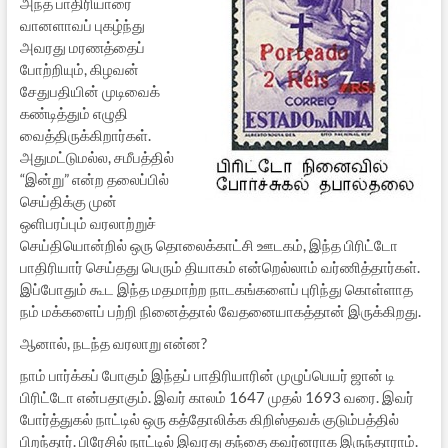
அந்த பாதிரியாரை
வானளாவப் புகழ்ந்து
அவரது மரணத்தைப்
போற்றியும், கிழவன்
சேதுபதியின் முடிவைக்
கண்டித்தும் எழுதி
வைத்திருக்கிறார்கள்.
அதுமட்டுமல்ல, சமீபத்தில்
“இன்று” என்ற தலைப்பில்
செய்திக்கு முன்
ஒளிபரப்பும் வரலாற்றுச்
செய்தியொன்றில் ஒரு தொலைக்காட்சி ஊடகம், இந்த பிரிட்டோ
பாதிரியார் செய்தது பெரும் தியாகம் என்றெல்லாம் வர்ணித்தார்கள்.
இப்போதும் கூட இந்த மதமாற்ற நாடகங்களைப் புரிந்து கொள்ளாத
நம் மக்களைப் பற்றி நினைத்தால் வேதனையாகத்தான் இருக்கிறது.
ஆனால், நடந்த வரலாறு என்ன?
நாம் பார்க்கப் போகும் இந்தப் பாதிரியாரின் முழுப்பெயர் ஜான் டி
பிரிட்டோ என்பதாகும். இவர் காலம் 1647 முதல் 1693 வரை. இவர்
போர்த்துகல் நாட்டில் ஒரு கத்தோலிக்க கிறிஸ்தவக் குடும்பத்தில்
பிறந்தார். பிரேசில் நாட்டில் இவரது தந்தை கவர்னராக இருந்தாராம்.