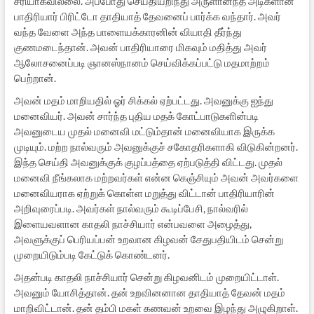
சரியாகவில்லை. அப்போது செய்தியறிந்து அருளானந்த அடிகளான
பாதிரியார் பிரிட்டோ தாதியாத் தேவனைப் பார்க்க வந்தார். அவர்
வந்த வேளை அந்த பாளையக்காரனின் வியாதி தீர்ந்து
குணமடைந்தான். அவன் பாதிரியாரை மிகவும் மதித்து அவர்
ஆலோசனைப்படி ஞானஸ்நானம் செய்விக்கப்பட்டு மதமாற்றம்
பெற்றான்.
அவன் மதம் மாறியதில் ஓர் சிக்கல் ஏற்பட்டது. அவனுக்கு ஐந்து
மனைவியர். அவன் சார்ந்த புதிய மதக் கோட்பாடுகளின்படி
அவனுடைய முதல் மனைவி மட்டும்தான் மனைவியாக இருக்க
முடியும். மற்ற நால்வரும் அவனுக்குச் சகோதரிகளாகி விடுகின்றனர்.
இந்த செய்தி அவனுக்குக் குழப்பத்தை ஏற்படுத்தி விட்டது. முதல்
மனைவி நீங்கலாக மற்றவர்கள் என்ன கெஞ்சியும் அவன் அவர்களை
மனைவியராக ஏற்றுக் கொள்ள மறுத்து விட்டான் பாதிரியாரின்
அறிவுரைப்படி. அவர்கள் நால்வரும் கூடிப்பேசி, நால்வரில்
இளையவளான காதலி நாச்சியார் என்பவளை அழைத்து,
அவளுக்குப் பெரியப்பன் உறவான கிழவன் சேதுபதியிடம் சென்று
முறையிடும்படி கேட்டுக் கொண்டனர்.
அதன்படி காதலி நாச்சியார் சென்று கிழவனிடம் முறையிட்டாள்.
அவனும் யோசித்தான். தன் உறவினனான தாதியாத் தேவன் மதம்
மாறிவிட்டான். தன் தம்பி மகள் கணவன் உறவை இழந்து அழுகிறாள்.