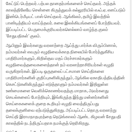
கேட்டுப் பெற்றவர். பற்பல தானதர்மங்களைச் செய்தவர். அந்தக்
காலத்திலேயே சென்னை கிருத்துவக் கல்லூரியில் எஃப்.ஏ. எனப்படும்
இண்டெர்மீடியட் பாஸ் செய்தவர். ஆங்கிலம், தமிழ் இவற்றில்
பாண்டித்தியம் வாய்ந்தவர். கலை இலக்கியங்களைப் போற்றியவர்.
இப்படிப்பட்ட பெருமைக்குரியவர்களெல்லாம் வாழ்ந்த குலம்
‘சேதுபதிகள்’ குலம்.
ஆயினும் இவர்களது வரலாற்றை ஆய்ந்து பார்க்க விரும்பினால்,
நம்மவர்கள் எவரும் எழுதிவைக்காத நிலையில் போர்த்துகீசிய
பாதிரிமார்களும், கிறிஸ்தவ மதப் பிரச்சாகர்களும்
எழுதிவைத்தவைகளைத்தான் நம் வரலாற்றாசிரியர்கள் எழுதி
வருகிறார்கள். இப்படி ஒருதலைப் பட்சமான செய்திகளை
பாதிரிமார்களின் குறிப்புகளிலிருந்தும், ஆங்கில ஏகாதிபத்தியத்தின்
கெசட்டுகளிலிருந்தும் எடுத்தாளும் நம்மவர்கள் இதிலுள்ள
உண்மைகளை வெளிக்கொணர்வதற்கு மாறாக, அவர்களது
செயல்களைப் போற்றியும், இங்கிருந்த இந்து மன்னர்களின்
செய்கைகளைக் குறை கூறியும் எழுதி வைத்திருப்பது
தலைக்குனிவை ஏற்படுத்துகிறது. அப்படிப்பட்டதொரு வரலாற்று
செய்தி இராமநாதபுரத்தை நெடுங்காலம் ஆண்ட கிழவன் சேதுபதி
காலத்தில் நடந்திருப்பதாக நமக்குத் தெரிகிறது.