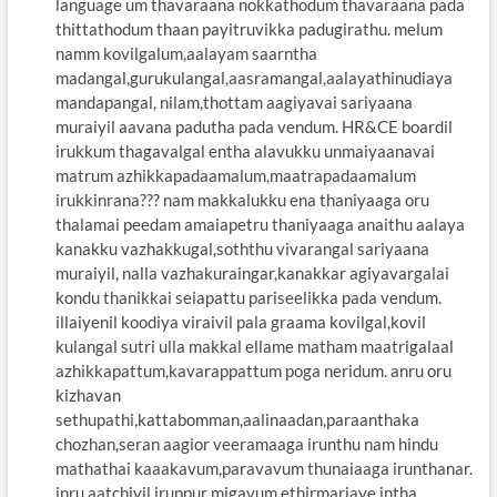
language um thavaraana nokkathodum thavaraana pada
thittathodum thaan payitruvikka padugirathu. melum
namm kovilgalum,aalayam saarntha
madangal,gurukulangal,aasramangal,aalayathinudiaya
mandapangal, nilam,thottam aagiyavai sariyaana
muraiyil aavana padutha pada vendum. HR&CE boardil
irukkum thagavalgal entha alavukku unmaiyaanavai
matrum azhikkapadaamalum,maatrapadaamalum
irukkinrana??? nam makkalukku ena thaniyaaga oru
thalamai peedam amaiapetru thaniyaaga anaithu aalaya
kanakku vazhakkugal,soththu vivarangal sariyaana
muraiyil, nalla vazhakuraingar,kanakkar agiyavargalai
kondu thanikkai seiapattu pariseelikka pada vendum.
illaiyenil koodiya viraivil pala graama kovilgal,kovil
kulangal sutri ulla makkal ellame matham maatrigalaal
azhikkapattum,kavarappattum poga neridum. anru oru
kizhavan
sethupathi,kattabomman,aalinaadan,paraanthaka
chozhan,seran aagior veeramaaga irunthu nam hindu
mathathai kaaakavum,paravavum thunaiaaga irunthanar.
inru aatchiyil iruppur migavum ethirmariaye intha