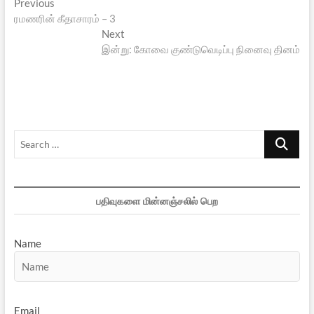
Post
Previous
Previous
post:
ரமணரின் கீதாசாரம் – 3
navigation
Next
Next
post:
இன்று: கோவை குண்டுவெடிப்பு நினைவு தினம்
Search
…
பதிவுகளை மின்னஞ்சலில் பெற
Name
Email