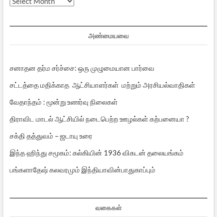
முந்தைய
பதிவுகள்
அண்மையவை
சனாதன தர்ம சர்ச்சை: ஒரு முழுமையான பார்வை
சட்டத்தை மதிக்காத ஆட்சியாளர்கள் மற்றும் அரசியல்வாதிகள்
வேதாந்தம் : மூன்று உணர்வு நிலைகள்
திராவிட மாடல் ஆட்சியில் நடைபெற்ற ஊழல்கள் கற்பனையா ?
சக்தி தத்துவம் – ஜடாயு உரை
இந்த ஹிந்து சமூகம்: கல்கியின் 1936 விகடன் தலையங்கம்
பங்களாதேஷ் கலவரமும் இந்தியாவின்பாதுகாப்பும்
வகைகள்