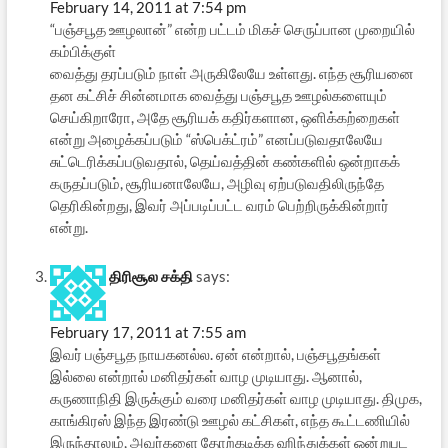
February 14, 2011 at 7:54 pm
“பஞ்சபூத ஊழலான்” என்ற பட்டம் மிகச் செருப்பான முறையில்
கம்பிக்குள்
வைத்து தரப்படும் நாள் அருகிலேயே உள்ளது. எந்த சூரியனை
தன கட்சிச் சின்னமாக வைத்து பஞ்சபூத ஊழல்களையும்
செய்கிறாரோ, அதே சூரியக் கதிர்களான, ஒளிக்கற்றைகள்
என்று அழைக்கப்படும் “ஸ்பெக்ட்ரம்” எனப்படுவதாலேயே
சுட்டெரிக்கப்படுவதால், தெய்வத்தின் கண்களில் ஒன்றாகக்
கருதப்படும், சூரியனாலேயே, அழிவு ஏற்படுவதிலிருந்தே
தெரிகின்றது, இவர் அப்படிப்பட்ட வரம் பெற்றிருக்கின்றார்
என்று.
திரிசூல சக்தி
says:
February 17, 2011 at 7:55 am
இவர் பஞ்சபூத நாயகனல்ல. ஏன் என்றால், பஞ்சபூதங்கள்
இல்லை என்றால் மனிதர்கள் வாழ முடியாது. ஆனால்,
கருணாநிதி இருக்கும் வரை மனிதர்கள் வாழ முடியாது. திமுக,
காங்கிரஸ் இந்த இரண்டு ஊழல் கட்சிகள், எந்த கூட்டணியில்
இருந்தாலும், அவர்களை தோற்கடிக்க ஹிந்துக்கள் ஒன்றுபட