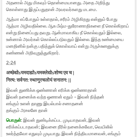
அதனால் அது மிகவும் தொன்மையானது. அதை அறிந்து
கொள்ளாது இருப்பதுதான் அவரவர்களது மடமை.
ஆத்மா எப்போதும் உள்ளதால், சரீரம் அழிகிறது என்னும் போது
ஆத்மா அழிவதில்லை. ஆக பீஷ்ம-துரோணாதிகளை நீ கொல்கிறாய்
என்று நினைப்பது தவறு. ஆன்மாவாகிய நீ கொல்வதும் இல்லை,
உன்னால் அவர்கள் கொல்லப்படுவதும் இல்லை. இந்த உண்மையை
மனதினில் நன்கு பதித்துக் கொள்வாய் என்று அருச்சுனனுக்கு
கண்ணன் அறிவுறுத்துகிறார்.
2-24
अच्छेद्योsयमदाह्योsयमक्लेद्योsशोष्य एव च |
नित्य: सर्वगत: स्थाणुरचलोयं सनातन: ||
இவன் துணிக்க ஒண்ணான் எரிக்க ஒண்ணாதான்
இவன் நனைக்க வற்ற ஒணான் ஏதும் – இவன் நித்தன்
எங்கும் உளன் தாணு இயல்பால் சனாதனன்
தங்கும் அசலனே தான்
பொருள்
: இவன் துண்டிக்கப்பட முடியாதவன், இவன்
எரிக்கப்படாதவன்; இவனை நீரில் நனைக்கவோ, வெயிலில்
உலர்த்தவோ எதுவும் முடியாது. இவன் நித்தியமானவன், எங்கும்