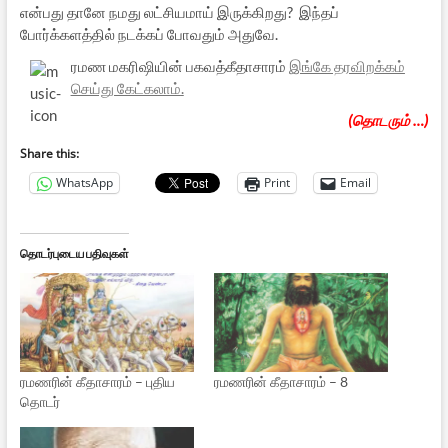
என்பது தானே நமது லட்சியமாய் இருக்கிறது? இந்தப்
போர்க்களத்தில் நடக்கப் போவதும் அதுவே.
ரமண மகரிஷியின் பகவத்கீதாசாரம்
இங்கே தரவிறக்கம்
செய்து கேட்கலாம்
.
(தொடரும் …)
Share this:
WhatsApp
Print
Email
தொடர்புடைய பதிவுகள்
ரமணரின் கீதாசாரம் – புதிய
ரமணரின் கீதாசாரம் – 8
தொடர்