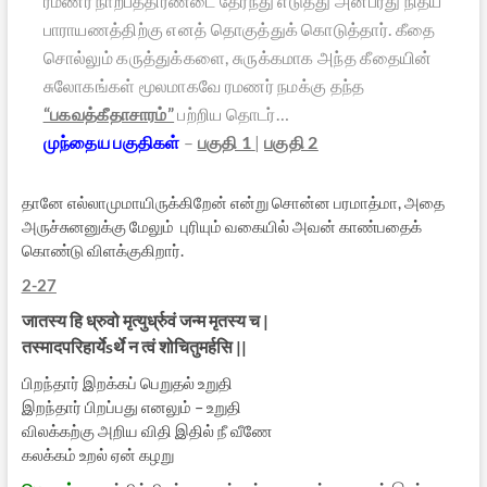
ரமணர் நாற்பத்திரண்டை தேர்ந்து எடுத்து அன்பரது நித்ய
பாராயணத்திற்கு எனத் தொகுத்துக் கொடுத்தார். கீதை
சொல்லும் கருத்துக்களை, சுருக்கமாக அந்த கீதையின்
சுலோகங்கள் மூலமாகவே ரமணர் நமக்கு தந்த
“பகவத்கீதாசாரம்”
பற்றிய தொடர்…
முந்தைய பகுதிகள்
–
பகுதி 1
|
பகுதி 2
தானே எல்லாமுமாயிருக்கிறேன் என்று சொன்ன பரமாத்மா, அதை
அருச்சுனனுக்கு மேலும் புரியும் வகையில் அவன் காண்பதைக்
கொண்டு விளக்குகிறார்.
2-27
जातस्य हि ध्रुवो मृत्युर्ध्रुवं जन्म मृतस्य च |
तस्मादपरिहार्येsर्थे न त्वं शोचितुमर्हसि ||
பிறந்தார் இறக்கப் பெறுதல் உறுதி
இறந்தார் பிறப்பது எனலும் – உறுதி
விலக்கற்கு அறிய விதி இதில் நீ வீணே
கலக்கம் உறல் ஏன் கழறு