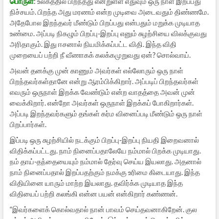
பொருள்
: உலகத்தில் பிறந்தது என்றுள்ள எதுவும் ஒரு நாள் இறப்பது
நிச்சயம். பிறந்த அது மரணம் என்ற முடிவை அடைவதும் திண்ணமே.
அதேபோல இறந்தவர் மீண்டும் பிறப்பது என்பதும் மறுக்க முடியாத
உண்மை. அப்படி நிகழும் பிறப்பு-இறப்பு எனும் சுழற்சியை விலக்குவது
அரிதாகும். இது ஈசனால் நியமிக்கப்பட்ட விதி. இந்த விதி
முறையைப் பற்றி நீ வீணாகக் கலக்கமுறுவது ஏன்? சொல்வாய்.
அவன் தனக்கு முன் காணும் அவர்கள் எல்லோரும் ஒரு நாள்
பிறந்தவர்கள்தானே என்று ஆரம்பிக்கிறார். அப்படிப் பிறந்தவர்கள்
எவரும் ஒருநாள் இறக்க வேண்டும் என்ற வாதத்தை அவன் முன்
வைக்கிறார். என்றோ அவர்கள் ஒருநாள் இறக்கப் போகிறார்கள்.
அப்படி இறந்தவர்களும் தங்கள் கர்ம வினைப்படி மீண்டும் ஒரு நாள்
பிறப்பார்கள்.
இப்படி ஒரு சுழற்சியில் நடக்கும் பிறப்பு-இறப்பு நியதி இறைவனால்
விதிக்கப்பட்டது. நாம் நினைப்பதாலேயே நம்மால் பிறக்க முடியாது.
நம் தாய்-தந்தையையும் நம்மால் தேர்வு செய்ய இயலாது. அதனால்
நாம் நினைப்பதால் இறப்பதற்கும் நமக்கு உரிமை கிடையாது. இந்த
விதியினை யாரும் மாற்ற இயலாது. தவிர்க்க முடியாத இந்த
விதியைப் பற்றி கலங்கி என்ன பயன் என்கிறார் கண்ணன்.
“இவர்களைக் கொல்வதால் நான் பாவம் செய்தவனாகிறேன். குல