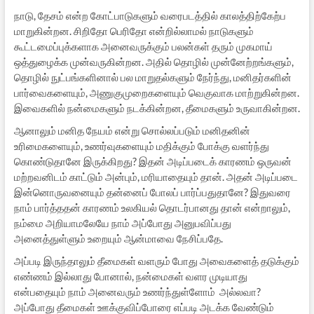
நாடு, தேசம் என்ற கோட்பாடுகளும் வரைபடத்தில் காலத்திற்கேற்ப
மாறுகின்றன. சிறிதோ பெரிதோ என்றில்லாமல் நாடுகளும்
கூட்டமைப்புக்களாக அனைவருக்கும் பலன்கள் தரும் முகமாய்
ஒத்துழைக்க முன்வருகின்றன. அதில் தொழில் முன்னேற்றங்களும்,
தொழில் நுட்பங்களினால் பல மாறுதல்களும் நேர்ந்து, மனிதர்களின்
பார்வைகளையும், அணுகுமுறைகளையும் வெகுவாக மாற்றுகின்றன.
இவைகளில் நன்மைகளும் நடக்கின்றன, தீமைகளும் உருவாகின்றன.
ஆனாலும் மனித நேயம் என்று சொல்லப்படும் மனிதனின்
உரிமைகளையும், உணர்வுகளையும் மதிக்கும் போக்கு வளர்ந்து
கொண்டுதானே இருக்கிறது? இதன் அடிப்படைக் காரணம் ஒருவன்
மற்றவனிடம் காட்டும் அன்பும், மரியாதையும் தான். அதன் அடிப்படை
இன்னொருவனையும் தன்னைப் போலப் பார்ப்பதுதானே? இதுவரை
நாம் பார்த்ததன் காரணம் உலகியல் தொடர்பானது தான் என்றாலும்,
நம்மை அறியாமலேயே நாம் அப்போது அனுபவிப்பது
அனைத்துள்ளும் உறையும் ஆன்மாவை நேசிப்பதே.
அப்படி இருந்தாலும் தீமைகள் வளரும் போது அவைகளைத் தடுக்கும்
எண்ணம் இல்லாது போனால், நன்மைகள் வளர முடியாது
என்பதையும் நாம் அனைவரும் உணர்ந்துள்ளோம் அல்லவா?
அப்போது தீமைகள் ஊக்குவிப்போரை எப்படி அடக்க வேண்டும்