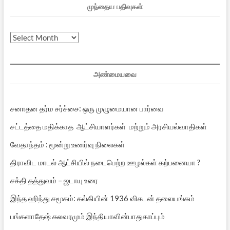
முந்தைய பதிவுகள்
முந்தைய
பதிவுகள்
அண்மையவை
சனாதன தர்ம சர்ச்சை: ஒரு முழுமையான பார்வை
சட்டத்தை மதிக்காத ஆட்சியாளர்கள் மற்றும் அரசியல்வாதிகள்
வேதாந்தம் : மூன்று உணர்வு நிலைகள்
திராவிட மாடல் ஆட்சியில் நடைபெற்ற ஊழல்கள் கற்பனையா ?
சக்தி தத்துவம் – ஜடாயு உரை
இந்த ஹிந்து சமூகம்: கல்கியின் 1936 விகடன் தலையங்கம்
பங்களாதேஷ் கலவரமும் இந்தியாவின்பாதுகாப்பும்