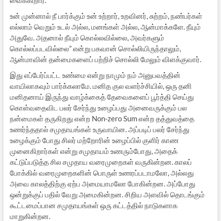
உன் முன்னால் நீ பார்க்கும் உன் உற்றார், உறவினர், சுற்றம், நண்பர்கள்
எல்லாம் வெறும் உடல் அல்ல, மனங்கள் அல்ல, ஆன்மாக்களே. நீயும்
அதுவே. அதனால் நீயும் கொல்லவில்லை, அவர்களும்
கொல்லப்படவில்லை” என்று பகவான் சொல்லியிருந்தாலும்,
ஆன்மாவின் தன்மைகளைப் பற்றிச் சொல்லி மேலும் விளக்குவார்.
இது எப்பேர்ப்பட்ட உண்மை என்று நாமும் நம் அனுபவத்தின்
வாயிலாகவும் பார்க்கலாமே. மனித குல வளர்ச்சியில், ஒரு தனி
மனிதனாய் இருந்து வாழ்க்கைத் தேவைகளைப் பூர்த்தி செய்து
கொள்வதைவிட பலர் சேர்ந்து உழைப்பது அனைவருக்கும் பல
நன்மைகள் தருகிறது என்ற Non-zero Sum என்ற தத்துவத்தை
உணர்ந்ததால் சமுதாயங்கள் உருவாயின. அப்படிப் பலர் சேர்ந்து
உழைக்கும் போது சிலர் மற்றோரின் உழைப்பில் குளிர் காண
முனைகிறார்கள் என்று சமுதாயம் உணரும்போது, அதைக்
கட்டுப்படுத்த சில சமுதாய வரைமுறைகள் வருகின்றன. காலப்
போக்கில் வரைமுறைகளின் பொருள் உணரப்படாமலோ, அல்லது
அவை காலத்திற்கு ஏற்ப அமையாமலோ போகின்றன. அப்போது
ஒன்றுக்குப் பதில் வேறு அமைகின்றன. சிறிய அளவில் தொடங்கும்
கூட்டமைப்பான சமுதாயங்கள் ஒரு கட்டத்தில் நாடுகளாக
மாறுகின்றன.