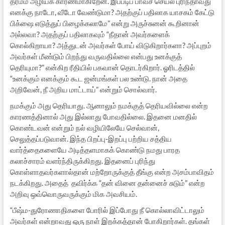
தர்மம் அழியக் காரணமாகிறேன். இப்படிப் பாவச் செயல் புரிந்தாவது
எனக்கு நாடோ, வீடோ வேண்டுமா? அதற்குப் பதிலாக யாசகம் கேட்டு
பிக்ஷை எடுத்துப் பிழைக்கலாமே” என்று அருச்சுனன் கூறினான்
அல்லவா? அதற்குப் பதிலாகவும் “நீதான் அவர்களைக்
கொல்கிறாயா? அத்துடன் அவர்கள் போய் விடுகிறார்களா? அப்புறம்
அவர்கள் மீண்டும் பிறந்து வருவதில்லை என்பது உனக்குத்
தெரியுமா?” என்கிற ரீதியில் பகவான் தொடர்கிறார். ஓரிடத்தில்
“உனக்கும் எனக்கும் கூட ஜன்மங்கள் பல உண்டு. நான் அதை
அறிவேன், நீ அறிய மாட்டாய்” என்றும் சொல்வார்.
நமக்கும் அது தெரியாது. ஆனாலும் நமக்குத் தெரியவில்லை என்ற
காரணத்தினால் அது இல்லாது போவதில்லை. இதனை மனதில்
கொண்டவன் என்றும் நல் வழியிலேயே செல்வான்,
செலுத்தப்படுவான். இந்த பிறப்பு-இறப்பு பற்றிய சத்திய
வார்த்தைகளையே அடித்தளமாகக் கொண்டு நமது பாரத
கலாச்சாரம் வளர்ந்திருக்கிறது. இதனைப் புரிந்து
கொள்ளாதவர்களால்தான் மற்றோருக்குத் தீங்கு என்ற அசம்பாவிதம்
நடக்கிறது. அதைத் தவிர்க்க “தன் வினை தன்னைச் சுடும்” என்ற
அறிவு ஒவ்வொருவருக்கும் மிக அவசியம்.
“பீஷ்ம-துரோணாதிகளை போரில் இப்போது நீ கொல்லாவிட்டாலும்
அவர்கள் என்றாவது ஒரு நாள் இறக்கத்தான் போகிறார்கள். தங்கள்