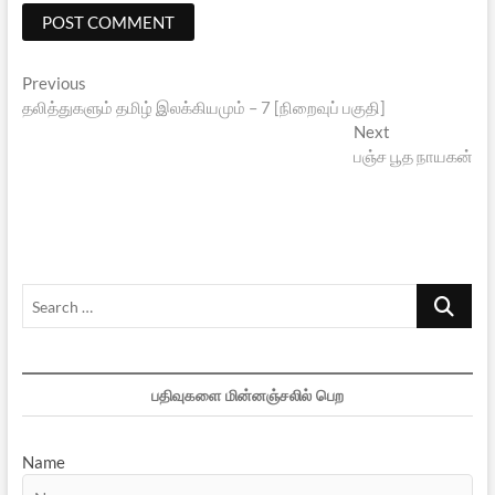
Post
Previous
Previous
post:
தலித்துகளும் தமிழ் இலக்கியமும் – 7 [நிறைவுப் பகுதி]
navigation
Next
Next
post:
பஞ்ச பூத நாயகன்
Search
…
பதிவுகளை மின்னஞ்சலில் பெற
Name