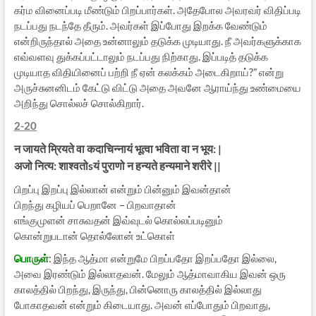
கர்ம வினைப்படி மீண்டும் பிறப்பார்கள். அதேபோல அவரவர் விதிப்படி
நடப்பது நடந்தே தீரும். அவர்கள் இப்போது இறக்க வேண்டும்
என்றிருந்தால் அதை உன்னாலும் தடுக்க முடியாது. நீ அவர்களுக்காக
எவ்வளவு துக்கப்பட்டாலும் நடப்பது நிற்காது. இப்படித் தடுக்க
முடியாத விதியினைப் பற்றி நீ ஏன் கலக்கம் அடைகிறாய்?” என்று
அருச்சுனனிடம் கேட்டு விட்டு அதை அவனே ஆராய்ந்து உண்மையை
அறிந்து சொல்லச் சொல்கிறார்.
2-20
न जायते म्रियते वा कदाचिन्नायं भूत्वा भविता वा न भूय: |
अजो नित्य: शाश्वतोsयं पुराणो न हन्यते हन्यमाने शरीरे ||
பிறப்பு இறப்பு இல்லான் என்றும் பின்னும் இவன்தான்
பிறந்து கழியப் பெறானே – பிறவாதான்
எங்குமுளன் சாசுவதன் இவ்வுடல் கொல்லப்படினும்
கொன்றுபடான் தொல்லோன் உட்கொள்
பொருள்
: இந்த ஆத்மா என்றுமே பிறப்பதோ இறப்பதோ இல்லை,
அவை இரண்டும் இல்லாதவன். மேலும் ஆத்மாவாகிய இவன் ஒரு
காலத்தில் பிறந்து, இருந்து, பின்னொரு காலத்தில் இல்லாது
போகாதவன் என்றும் கிடையாது. அவன் எப்போதும் பிறவாது,