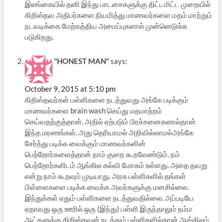
இலங்கையில் தனி இந்து பாடசைகளுக்கு திட்டமிட்ட முறையில்
கிறிஸ்தவ அதிபர்களை நியமித்து மாணவர்களை மதம் மாற்றும்
நடவடிக்கை மேற்கத்திய அமைப்புகளால் முன்னெடுக்க
படுகிறது.
"HONEST MAN"
says:
October 9, 2015 at 5:10 pm
கிறிஸ்தவர்கள் பள்ளிகளை நடத்துவது அங்கே படிக்கும்
மாணவர்களை brain wash செய்து மதமாற்றம்
செய்வதற்குத்தான். அதில் ஏற்படும் பிரச்சனைகளால்தான்
இந்த மரணங்கள். அது தெரியாமல் அறிவில்லாமல்அங்கே
சேர்த்து படிக்க வைக்கும் மாணவர்களின்
பெற்றோர்களைத்தான் நாம் குறை கூறவேண்டும். நம்
பெற்றோர்களிடம் ஆங்கில கல்வி மோகம் உள்ளது. அதை தவறு
என்று நாம் கூறவும் முடியாது. அரசு பள்ளிகளில் தங்கள்
பிள்ளைகளை படிக்க வைக்க அவர்களுக்கு மனசில்லை.
இந்துக்கள் ஏதும் பள்ளிகளை நடத்துவதில்லை. அப்படியே
ஏதாவது ஒரு ஊரில் ஒரு (இந்து) பள்ளி இருந்தாலும் நம்ம
ஆட்களுக்கு கிறிஸ்தவன் நடத்தும் பள்ளிகளில்தான் ஆங்கிலம்