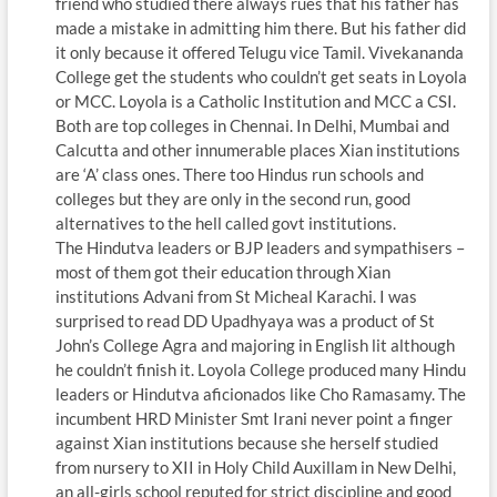
friend who studied there always rues that his father has
made a mistake in admitting him there. But his father did
it only because it offered Telugu vice Tamil. Vivekananda
College get the students who couldn’t get seats in Loyola
or MCC. Loyola is a Catholic Institution and MCC a CSI.
Both are top colleges in Chennai. In Delhi, Mumbai and
Calcutta and other innumerable places Xian institutions
are ‘A’ class ones. There too Hindus run schools and
colleges but they are only in the second run, good
alternatives to the hell called govt institutions.
The Hindutva leaders or BJP leaders and sympathisers –
most of them got their education through Xian
institutions Advani from St Micheal Karachi. I was
surprised to read DD Upadhyaya was a product of St
John’s College Agra and majoring in English lit although
he couldn’t finish it. Loyola College produced many Hindu
leaders or Hindutva aficionados like Cho Ramasamy. The
incumbent HRD Minister Smt Irani never point a finger
against Xian institutions because she herself studied
from nursery to XII in Holy Child Auxillam in New Delhi,
an all-girls school reputed for strict discipline and good