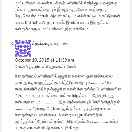
மாட்டார்கள். அவன் நடத்தும் பள்ளியில் சேர்ந்து அவனுக்கு
நல்ல வருமானத்தையும் இவனுக்கு அவமானத்தையும்
தேடிகொள்வார்கள். அவன் கட்டிடம் எம்ல் கட்டிடம் கட்டுவான்
பாலா branch கலி திறப்பான். இளிச்ச வாய இந்துக்கள்
என்றுமே உருபடமாட்டார்கள். இது சத்தியம்.
க்ருஷ்ணகுமார்
says:
October 10, 2015 at 11:39 am
பேரன்பிற்குரிய ஸ்ரீ ஹானஸ்ட்மேன்
க்றைஸ்தவப்பள்ளிகளில் குழந்தைகளை மூளைச்சலவை
செய்து மதமாற்றத்துக்கு வித்திடுவதையும்…………. சில
சமயங்களில் ஹிந்துக்குழந்தைகள் க்றைஸ்த்வப் பள்ளிகளின்
அக்ரமமான நடவடிக்கையால் உயிரிழக்கவும் நேரிடுகிறது
என்பதனையும் …………… இது அத்தனையும் தெரிந்திருந்தும்
…………… அல்லது அறியாமலும் தங்கள் குழந்தைகளை
க்றைஸ்தவப் பள்ளிக்கூடம் என்ற பாழுங்கிணற்றில்
ஹிந்துப்பெற்றோர்கள் தள்ளி விடுகிறார்களே …………. என்ற
படிக்கு தங்களின் ஆதங்கம் புரிகிறது……….