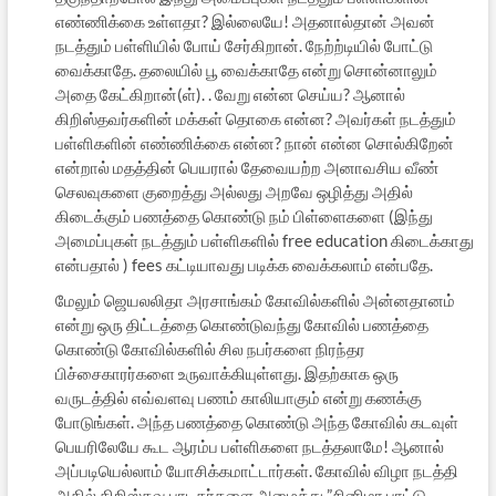
எண்ணிக்கை உள்ளதா? இல்லையே! அதனால்தான் அவன்
நடத்தும் பள்ளியில் போய் சேர்கிறான். நேற்ற்டியில் போட்டு
வைக்காதே. தலையில் பூ வைக்காதே என்று சொன்னாலும்
அதை கேட்கிறான்(ள்). . வேறு என்ன செய்ய? ஆனால்
கிறிஸ்தவர்களின் மக்கள் தொகை என்ன? அவர்கள் நடத்தும்
பள்ளிகளின் எண்ணிக்கை என்ன? நான் என்ன சொல்கிறேன்
என்றால் மதத்தின் பெயரால் தேவையற்ற அனாவசிய வீண்
செலவுகளை குறைத்து அல்லது அறவே ஒழித்து அதில்
கிடைக்கும் பணத்தை கொண்டு நம் பிள்ளைகளை (இந்து
அமைப்புகள் நடத்தும் பள்ளிகளில் free education கிடைக்காது
என்பதால் ) fees கட்டியாவது படிக்க வைக்கலாம் என்பதே.
மேலும் ஜெயலலிதா அரசாங்கம் கோவில்களில் அன்னதானம்
என்று ஒரு திட்டத்தை கொண்டுவந்து கோவில் பணத்தை
கொண்டு கோவில்களில் சில நபர்களை நிரந்தர
பிச்சைகாரர்களை உருவாக்கியுள்ளது. இதற்காக ஒரு
வருடத்தில் எவ்வளவு பணம் காலியாகும் என்று கணக்கு
போடுங்கள். அந்த பணத்தை கொண்டு அந்த கோவில் கடவுள்
பெயரிலேயே கூட ஆரம்ப பள்ளிகளை நடத்தலாமே! ஆனால்
அப்படியெல்லாம் யோசிக்கமாட்டார்கள். கோவில் விழா நடத்தி
அதில் கிறிஸ்தவ பாடகர்களை அழைத்து ”சினிமா பாட்டு