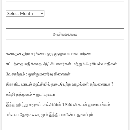
முந்தைய
பதிவுகள்
அண்மையவை
சனாதன தர்ம சர்ச்சை: ஒரு முழுமையான பார்வை
சட்டத்தை மதிக்காத ஆட்சியாளர்கள் மற்றும் அரசியல்வாதிகள்
வேதாந்தம் : மூன்று உணர்வு நிலைகள்
திராவிட மாடல் ஆட்சியில் நடைபெற்ற ஊழல்கள் கற்பனையா ?
சக்தி தத்துவம் – ஜடாயு உரை
இந்த ஹிந்து சமூகம்: கல்கியின் 1936 விகடன் தலையங்கம்
பங்களாதேஷ் கலவரமும் இந்தியாவின்பாதுகாப்பும்