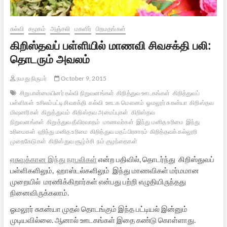
கல்வி
சமூகம்
அஞ்சலி
மகளிர்
பிறமதங்கள்
கிறிஸ்தவப் பள்ளியில் மாணவி சிவசக்தி பலி:
தொடரும் அவலம்
நமது நிருபர்
October 9, 2015
சிறுபான்மையினர் கல்வி நிறுவனங்கள்
கிறித்துவ ஊடகங்கள்
கிறித்துவப்
பள்ளிகள்
உசிலம்பட்டி சிவசக்தி
கல்வி
ஊடக மௌனம்
ஓமலூர் சுகன்யா
கிறிஸ்தவ
மிஷனரிகள்
கிறுத்துவம்
கிறிஸ்தவ அமைப்புகள்
கிறிஸ்தவ
நிறுவனங்கள்
கிறுத்துவ தீவிரவாதம்
மாணவர்கள்
இந்து மனித உரிமை
இந்து
உரிமைகள்
ஹிந்து மனித உரிமை
கிறித்துவ மதப் பிரசாரம்
கிறித்தவக் கல்லூரி
முறைகேடுகள்
கிறிஸ்துவ சூழ்ச்சி
நம் குழந்தைகள்
ஏசுவுக்கான இந்து நரபலிகள்
என்ற பதிவில், தொடர்ந்து கிறிஸ்துவப்
பள்ளிகளிலும், ஹாஸ்டல்களிலும் இந்து மாணவிகள் மர்மமான
முறையில் மரணிக்கிறார்கள் என்பது பற்றி எழுதியிருந்தது
நினைவிருக்கலாம்.
ஓமலூர் சுகன்யா முதல் தொடங்கும் இந்த பட்டியல் இன்னும்
முடியவில்லை. ஆனால் ஊடகங்கள் இதை கண்டு கொள்ளாது.