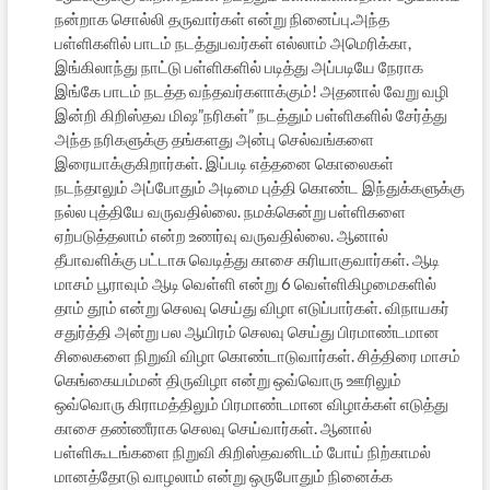
நன்றாக சொல்லி தருவார்கள் என்று நினைப்பு.அந்த
பள்ளிகளில் பாடம் நடத்துபவர்கள் எல்லாம் அமெரிக்கா,
இங்கிலாந்து நாட்டு பள்ளிகளில் படித்து அப்படியே நேராக
இங்கே பாடம் நடத்த வந்தவர்களாக்கும்! அதனால் வேறு வழி
இன்றி கிறிஸ்தவ மிஷ”நரிகள்” நடத்தும் பள்ளிகளில் சேர்த்து
அந்த நரிகளுக்கு தங்களது அன்பு செல்வங்களை
இரையாக்குகிறார்கள். இப்படி எத்தனை கொலைகள்
நடந்தாலும் அப்போதும் அடிமை புத்தி கொண்ட இந்துக்களுக்கு
நல்ல புத்தியே வருவதில்லை. நமக்கென்று பள்ளிகளை
ஏற்படுத்தலாம் என்ற உணர்வு வருவதில்லை. ஆனால்
தீபாவளிக்கு பட்டாசு வெடித்து காசை கரியாகுவார்கள். ஆடி
மாசம் பூராவும் ஆடி வெள்ளி என்று 6 வெள்ளிகிழமைகளில்
தாம் தூம் என்று செலவு செய்து விழா எடுப்பார்கள். விநாயகர்
சதுர்த்தி அன்று பல ஆயிரம் செலவு செய்து பிரமாண்டமான
சிலைகளை நிறுவி விழா கொண்டாடுவார்கள். சித்திரை மாசம்
கெங்கையம்மன் திருவிழா என்று ஒவ்வொரு ஊரிலும்
ஒவ்வொரு கிராமத்திலும் பிரமாண்டமான விழாக்கள் எடுத்து
காசை தண்ணீராக செலவு செய்வார்கள். ஆனால்
பள்ளிகூடங்களை நிறுவி கிறிஸ்தவனிடம் போய் நிற்காமல்
மானத்தோடு வாழலாம் என்று ஒருபோதும் நினைக்க