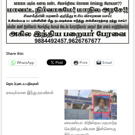
Share this:
WhatsApp
Print
Email
தொடர்புடைய பதிவுகள்
ஏசுவுக்கான இந்து நரபலிகள்
லாவண்யா: கிறிஸ்தவ மதமாற்ற
வெறிக்கு பலியான இன்னொரு
இந்து மாணவி