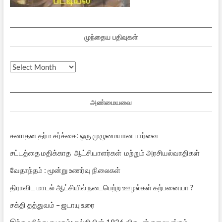
முந்தைய பதிவுகள்
முந்தைய
பதிவுகள்
அண்மையவை
சனாதன தர்ம சர்ச்சை: ஒரு முழுமையான பார்வை
சட்டத்தை மதிக்காத ஆட்சியாளர்கள் மற்றும் அரசியல்வாதிகள்
வேதாந்தம் : மூன்று உணர்வு நிலைகள்
திராவிட மாடல் ஆட்சியில் நடைபெற்ற ஊழல்கள் கற்பனையா ?
சக்தி தத்துவம் – ஜடாயு உரை
இந்த ஹிந்து சமூகம்: கல்கியின் 1936 விகடன் தலையங்கம்