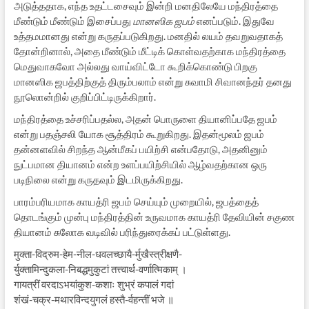
அடுத்ததாக, எந்த உதட்டசைவும் இன்றி மனதிலேயே மந்திரத்தை
மீண்டும் மீண்டும் இசைப்பது
மானஸிக ஜபம்
எனப்படும். இதுவே
உத்தமமானது என்று கருதப்படுகிறது. மனதில் லயம் தவறுவதாகத்
தோன்றினால், அதை மீண்டும் மீட்டிக் கொள்வதற்காக மந்திரத்தை
மெதுவாகவோ அல்லது வாய்விட்டோ கூறிக்கொண்டு பிறகு
மானஸிக ஜபத்திற்குத் திரும்பலாம் என்று சுவாமி சிவானந்தர் தனது
நூலொன்றில் குறிப்பிட்டிருக்கிறார்.
மந்திரத்தை உச்சரிப்பதல்ல, அதன் பொருளை தியானிப்பதே ஜபம்
என்று பதஞ்சலி யோக சூத்திரம் கூறுகிறது. இதன்மூலம் ஜபம்
தன்னளவில் சிறந்த ஆன்மீகப் பயிற்சி என்பதோடு, அதனினும்
நுட்பமான தியானம் என்ற உளப்பயிற்சியில் ஆழ்வதற்கான ஒரு
படிநிலை என்று கருதவும் இடமிருக்கிறது.
பாரம்பரியமாக காயத்ரி ஜபம் செய்யும் முறையில், ஜபத்தைத்
தொடங்கும் முன்பு மந்திரத்தின் உருவமாக காயத்ரி தேவியின் சகுண
தியானம் சுலோக வடிவில் பரிந்துரைக்கப் பட்டுள்ளது.
मुक्ता-विद्रुम-हेम-नील-धवलच्छायै-र्मुखैस्त्रीक्षणै-
र्युक्तामिन्दुकला-निबद्धमुकुटां तत्त्वार्थ-वर्णात्मिकाम्‌ ।
गायत्रीं वरदाऽभयांकुश-कशाः शुभ्रं कपालं गदां
शंखं-चक्र-मथारविन्दयुगलं हस्तै-र्वहन्तीं भजे ॥