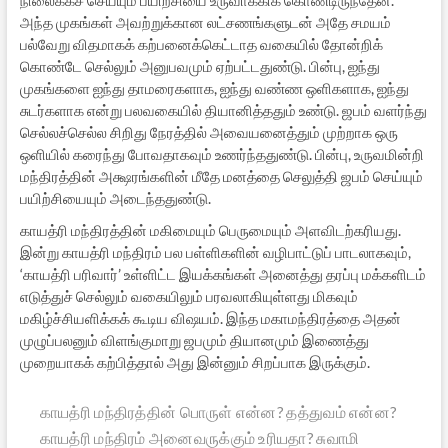
நிலைக்கச் செய்யும் பயிற்சியை உருவாக்கிக் கொண்டிருந்தேன்.
அந்த முகங்கள் அவற்றுக்கான லட்சணங்களுடன் அதே சமயம்
பல்வேறு விதமாகக் கற்பனைக்கெட்டாத வகையில் தோன்றிக்
கொண்டே செல்லும் அனுபவமும் ஏற்பட்டதுண்டு. பின்பு, ஐந்து
முகங்களை ஐந்து தாமரைகளாக, ஐந்து வண்ண ஒளிகளாக, ஐந்து
சுடர்களாக என்று பலவகையில் தியானித்ததும் உண்டு. ஜபம் வளர்ந்து
செல்லச்செல்ல சிறிது நேரத்தில் அவையனைத்தும் முற்றாக ஒரு
ஒளியில் கரைந்து போவதாகவும் உணர்ந்ததுண்டு. பின்பு, உருவமின்றி
மந்திரத்தின் அக்ஷரங்களின் மீதே மனத்தை செலுத்தி ஜபம் செய்யும்
பயிற்சியையும் அடைந்ததுண்டு.
காயத்ரி மந்திரத்தின் மகிமையும் பெருமையும் அளவிடற்கரியது.
இன்று காயத்ரி மந்திரம் பல பள்ளிகளின் வழிபாட்டுப் பாடலாகவும்,
‘காயத்ரி பரிவார்’ உள்ளிட்ட இயக்கங்கள் அனைத்து தரப்பு மக்களிடம்
எடுத்துச் செல்லும் வகையிலும் பரவலாகியுள்ளது மிகவும்
மகிழ்ச்சியளிக்கக் கூடிய விஷயம். இந்த மகாமந்திரத்தை அதன்
முழுப்பலனும் விளங்குமாறு ஜபமும் தியானமும் இணைத்து
முறையாகக் கற்பித்தால் அது இன்னும் சிறப்பாக இருக்கும்.
காயத்ரி மந்திரத்தின் பொருள் என்ன? தத்துவம் என்ன?
காயத்ரி மந்திரம் அனைவருக்கும் உரியதா? சுவாமி