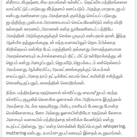
ஸ்ரீராம, கிருஷ்ண, சிவ நாமங்கள் உள்ளிட்ட தெய்வீக மந்திரங்களை
வாய்விட்டுப் பாடுவது கீர்த்தனம் எனப்படும். அதற்கு மாறாக, ஜபம்
என்பது கண்களை மூடி அகத்தைக் குவித்து செய்யப் படுவது.
ஜபத்திற்கு முன்பாக பிராணாயாமம் செய்யவேண்டும் என்ற விதி
உள்ளதன் காரணம், பிராணன் என்ற நூலேணியைப் பற்றியே
அகத்தின் அடுக்குகளுக்குச் செல்ல முடியும் என்பதால் தான். இந்த
ஆன்மீக தத்துவங்களுடன் எந்த வகையிலும் தொடர்பில்லாத
கிறிஸ்தவம் என்கிற பேய் மதத்தினர் தங்களது பிசாசுத்தனமான
அலறல்களையும் கூச்சல்களையும் திட்டமிட்டு உள்நோக்கத்துடன்
ஜெபம் என்று அழைப்பதும், ஜெபவீடு, ஜெபக்கூடம் என்றெல்லாம்
அவர்களது ஆக்கிரமிப்பு அவலட்ணங்களுக்குப் பெயர்கள்
வைப்பதும், அதை நாம் தட்டிக்கேட்காமல் வெட்கமின்றி சகித்துக்
கொண்டிருப்பதும், காலத்தின் கொடூரங்கள்.
நிற்க. மந்திரத்தை உதடுகளால் உச்சரிப்பது
வைகரீ ஜபம்.
உரத்த
உச்சரிப்பு சூழலில் லௌகிக ஓசைகள் மிக அதிகமாக இருந்தால்
அவற்றை அடக்க உதவுகிறது. பின்பு, ரகசியம் பேசுவது போன்ற
மெல்லோசையுடனோ அல்லது ஓசையின்றியோ உதடுகள் லேசாக
அசையும் வகையில் மந்திரத்தை உச்சரிக்க வேண்டும் என்று
கூறப்பட்டுள்ளது. ‘ஜப’ என்ற சொல்லின் நேர்ப்பொருள் whispering,
muttering என்பது.
உபாம்ஶு ஜபம்
எனவும் இதைக் கூறுவார்கள்.