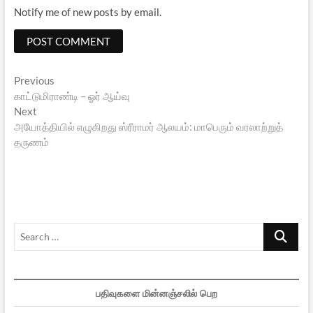
Notify me of new posts by email.
Post
Previous
Previous
post:
காட்டுமிராண்டி – ஓர் ஆய்வு
navigation
Next
Next
post:
அயோத்தியில் எழுகிறது ஸ்ரீராமர் ஆலயம்: மாபெரும் வரலாற்றுத்
தருணம்
Search
…
பதிவுகளை மின்னஞ்சலில் பெற