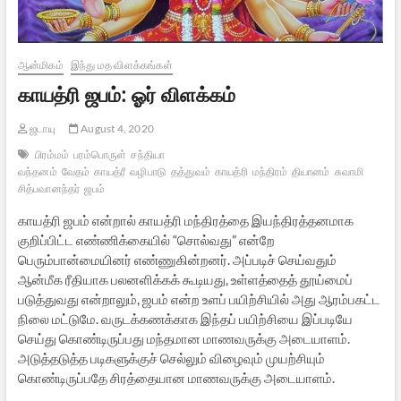
ஆன்மிகம்
இந்து மத விளக்கங்கள்
காயத்ரி ஜபம்: ஓர் விளக்கம்
ஜடாயு
August 4, 2020
பிரம்மம்
பரம்பொருள்
சந்தியா
வந்தனம்
வேதம்
காயத்ரீ
வழிபாடு
தத்துவம்
காயத்ரி
மந்திரம்
தியானம்
சுவாமி
சித்பவானந்தர்
ஜபம்
காயத்ரி ஜபம் என்றால் காயத்ரி மந்திரத்தை இயந்திரத்தனமாக
குறிப்பிட்ட எண்ணிக்கையில் “சொல்வது” என்றே
பெரும்பான்மையினர் எண்ணுகின்றனர். அப்படிச் செய்வதும்
ஆன்மீக ரீதியாக பலனளிக்கக் கூடியது, உள்ளத்தைத் தூய்மைப்
படுத்துவது என்றாலும், ஜபம் என்ற உளப் பயிற்சியில் அது ஆரம்பகட்ட
நிலை மட்டுமே. வருடக்கணக்காக இந்தப் பயிற்சியை இப்படியே
செய்து கொண்டிருப்பது மந்தமான மாணவருக்கு அடையாளம்.
அடுத்தடுத்த படிகளுக்குச் செல்லும் விழைவும் முயற்சியும்
கொண்டிருப்பதே சிரத்தையான மாணவருக்கு அடையாளம்.