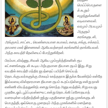
மெய்ப்பொருளை
க் கூறும்
எழுத்துக்களின்
வடிவானவள்.
வரமும் அபயமும்
அருளும்
கரங்களுடன்,
அங்குசம், சாட்டை, வெண்மையான கபாலம், கதை, சங்கு, சக்கரம்,
தாமரை மலர் இணைகள் ஆகியவற்றைக் கரங்களில் தாங்கியவள்.
அந்த காயத்ரி தேவியைப் போற்றுகிறேன்.
பிரம்மா, விஷ்ணு, சிவன் ஆகிய மும்மூர்த்திகளின் ரூப
லட்சணங்களுடன் கூடிய அற்புதமான தியான ரூபம் இது. சிறு
வயதில் காயத்ரி மந்திர ஜபத்தைப் பயிற்சி செய்யத்
தொடங்குபவர்களுக்கு மிகவும் உகந்ததாக இருக்க வேண்டும் என்றே
இவ்வளவு விஸ்தாரமான தியான ரூபம் கூறப்படுள்ளது என்று நான்
எண்ணி வியந்ததுண்டு. எனது சொந்த அனுபவத்தில், சிறு வயது
முதலே, ஓம், பூர்ப்புவஸ்ஸுவ:, என்று தொடங்கி ப்ரசோதயாத்
வரையுள்ள மந்திரத்தின் ஐந்து பகுதிகளை ஐந்து முகங்களுடன்
பொருத்தி, ஒவ்வொரு முறையும் அந்த முகங்களில் மனத்தை