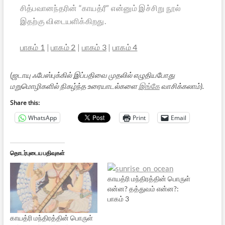
சித்பவானந்தரின் “காயத்ரீ” என்னும் இச்சிறு நூல்
இதற்கு விடையளிக்கிறது.
பாகம் 1
|
பாகம் 2
|
பாகம் 3
|
பாகம் 4
(ஜடாயு ஃபேஸ்புக்கில் இப்பதிவை முதலில் எழுதியபோது
மறுமொழிகளில் நிகழ்ந்த உரையாடல்களை
இங்கே
வாசிக்கலாம்).
Share this:
WhatsApp
Print
Email
தொடர்புடைய பதிவுகள்
காயத்ரி மந்திரத்தின் பொருள்
என்ன? தத்துவம் என்ன?:
பாகம் 3
காயத்ரி மந்திரத்தின் பொருள்