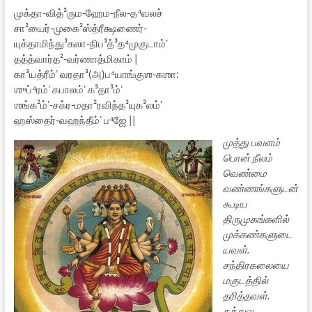
முக்தா-வித்³ரும-ஹேம-நீல-த⁴வலச்
சா²யைர்-முகை²ஸ்த்ரீக்ஷணைர்-
யுக்தாமிந்து³கலா-நிப³த்³த⁴முகுடாம்ʼ
தத்த்வார்த²-வர்ணாத்மிகாம்‌ |
கா³யத்ரீம்ʼ வரதா³(அ)ப⁴யாங்குஶ-கஶா​:
ஶுப்⁴ரம்ʼ கபாலம்ʼ க³தா³ம்ʼ
ஶங்க²ம்ʼ-சக்ர-மதா²ரவிந்த³யுக³லம்ʼ
ஹஸ்தைர்-வஹந்தீம்ʼ ப⁴ஜே ||
முத்து பவளம்
பொன் நீலம்
வெண்மை
வண்ணங்களுடன்
கூடிய
திருமுகங்களில்
முக்கண்களுடை
யவள்.
சந்திரகலையை
மகுடத்தில்
தரித்தவள்.
தத்துவ