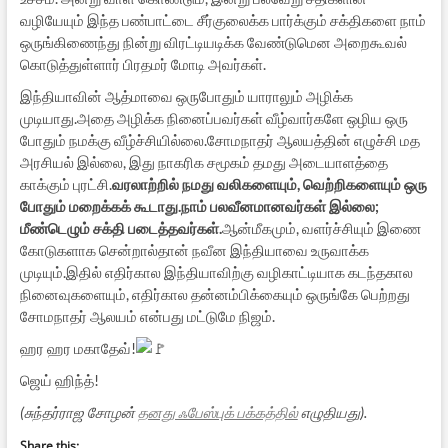
வழியேயும் இந்த பண்பாட்டை சீர்குலைக்க பார்க்கும் சக்திகளை நாம்
ஒருங்கிணைந்து நின்று விரட்டியடிக்க வேண்டுமென அறைகூவல்
கொடுத்துள்ளார் பிரதமர் மோடி அவர்கள்.
இந்தியாவின் ஆத்மாவை ஒருபோதும் யாராலும் அழிக்க
முடியாது.அதை அழிக்க நினைப்பவர்கள் வீழ்வார்களே ஒழிய ஒரு
போதும் நமக்கு வீழ்ச்சியில்லை.சோமநாதர் ஆலயத்தின் எழுச்சி மத
அரசியல் இல்லை, இது நாகரிக சமூகம் தமது அடையாளத்தை
காக்கும் புரட்சி.
வரலாற்றில் நமது வலிகளையும், வெற்றிகளையும் ஒரு
போதும் மறைக்கக் கூடாது.நாம் பலவீனமானவர்கள் இல்லை;
மீண்டெழும் சக்தி படைத்தவர்கள்.
ஆன்மீகமும், வளர்ச்சியும் இணை
கோடுகளாக சென்றால்தான் நவீன இந்தியாவை உருவாக்க
முடியும்.இதில் எதிர்கால இந்தியாவிற்கு வழிகாட்டியாக கடந்தகால
நினைவுகளையும், எதிர்கால தன்னம்பிக்கையும் ஒருங்கே பெற்றது
சோமநாதர் ஆலயம் என்பது மட்டுமே நிஜம்.
ஹர ஹர மகாதேவ்!
ஜெய் ஹிந்த்!
(சுந்தர்ராஜ சோழன்
தனது ஃபேஸ்புக் பக்கத்தில்
எழுதியது).
Share this: