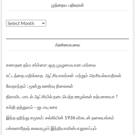
முந்தைய பதிவுகள்
முந்தைய
பதிவுகள்
அண்மையவை
சனாதன தர்ம சர்ச்சை: ஒரு முழுமையான பார்வை
சட்டத்தை மதிக்காத ஆட்சியாளர்கள் மற்றும் அரசியல்வாதிகள்
வேதாந்தம் : மூன்று உணர்வு நிலைகள்
திராவிட மாடல் ஆட்சியில் நடைபெற்ற ஊழல்கள் கற்பனையா ?
சக்தி தத்துவம் – ஜடாயு உரை
இந்த ஹிந்து சமூகம்: கல்கியின் 1936 விகடன் தலையங்கம்
பங்களாதேஷ் கலவரமும் இந்தியாவின்பாதுகாப்பும்