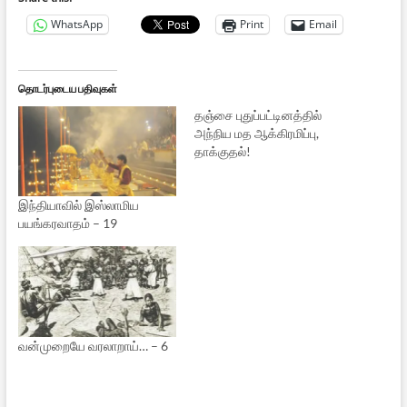
WhatsApp
Print
Email
தொடர்புடைய பதிவுகள்
தஞ்சை புதுப்பட்டினத்தில்
அந்நிய மத ஆக்கிரமிப்பு,
தாக்குதல்!
இந்தியாவில் இஸ்லாமிய
பயங்கரவாதம் – 19
வன்முறையே வரலாறாய்… – 6