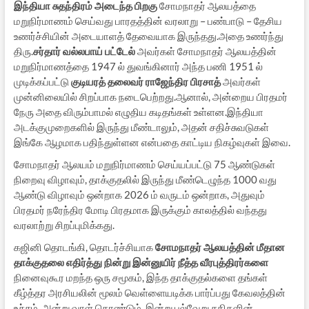
இந்தியா சுதந்திரம் அடைந்த பிறகு
சோமநாதர் ஆலயத்தை
மறுநிர்மாணம் செய்வது பாரதத்தின் வரலாறு – பண்பாடு – தேசிய
உணர்ச்சியின் அடையாளத் தேவையாக இருந்தது.அதை உணர்ந்து
திரு.
சர்தார் வல்லபாய் பட்டேல்
அவர்கள் சோமநாதர் ஆலயத்தின்
மறுநிர்மாணத்தை 1947 ல் துவங்கினார் அந்த பணி 1951 ல்
முடிக்கப்பட்டு
குடியரத் தலைவர் ராஜேந்திர பிரசாத்
அவர்கள்
முன்னிலையில் சிறப்பாக நடைபெற்றது.ஆனால், அன்றைய பிரதமர்
நேரு அதை விரும்பாமல் எழுதிய கடிதங்கள் உள்ளன.இந்தியா
அடக்குமுறைகளில் இருந்து மீண்டாலும், அதன் சதிச்சுவடுகள்
இங்கே ஆழமாக பதிந்துள்ளன என்பதை காட்டிய நிகழ்வுகள் இவை.
சோமநாதர் ஆலயம் மறுநிர்மாணம் செய்யப்பட்டு 75 ஆண்டுகள்
நிறைவு விழாவும், தாக்குதலில் இருந்து மீண்டெழுந்த 1000 வது
ஆண்டு விழாவும் ஒன்றாக 2026 ம் வருடம் ஒன்றாக, அதுவும்
பிரதமர் நரேந்திர மோடி பிரதமாக இருக்கும் காலத்தில் வந்தது
வரலாற்று சிறப்புமிக்கது.
கஜினி தொடங்கி, தொடர்ச்சியாக
சோமநாதர் ஆலயத்தின் மீதான
தாக்குதலை எதிர்த்து நின்று இன்னுயிர் நீத்த வீரபுத்திரர்களை
நினைவுகூர மறந்த ஒரு சமூகம், இந்த தாக்குதல்களை தங்கள்
கீழ்த்தர அரசியலின் மூலம் வெள்ளையடிக்க பார்ப்பது கேவலத்தின்
உச்சம். அன்று வாள் கொண்டும், இன்று பல்வேறு சதிகளின்