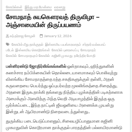
கோயில்கள்
இந்து மத மேன்மை
வரலாறு
சோமநாத் சுயகௌரவத் திருவிழா –
அஞ்சாமையின் திருப்பயணம்
சுந்தர்ராஜ சோழன்
January 12, 2026
கோயில் மீது தாக்குதல்
இஸ்லாமிய பயங்கரவாதம்
சர்தார் வல்லபாய்
படேல்
இஸ்லாமிய கொடூரங்கள்
கோயில் புனரமைப்பு
சோமநாதர்
கோயில்
சோமநாதபுரம் கோவில்
கஜினி முகமது
நரேந்திர மோதி
பன்னிரண்டு ஜோதிர்லிங்கங்களில்
ஒன்றாகவும், ஹிந்துகளின்
கலாச்சார நம்பிக்கையின் தொல்லடையாளமாகவும் பொலிவுற்று
விளங்கிய சோமநாதத்தை ரத்த சகதிகளுக்குள் தள்ளி, அதன்
கருவறையை பெயர்த்து ஒப்புயர்வற்ற மூலலிங்கத்தை சிதைத்து,
அதனை இருகூறாக்கி தங்களது நித்திய புழக்கத்தின் படிகற்களாக
அமைக்கும் அளவிற்கு அந்த வெறி அடியாழத்தில் இருந்த ஒரு
மூர்க்கப்படை, இந்த நாட்டின் ஜீவஒளியை அணைக்க முயன்று
இன்றுடன் ஆயிரமாண்டு நிறைவடைந்துள்ளது..
துருக்கிய படையெடுப்பாளனும், சிலையழிப்பானுமான கஜினி
முகமதுவின் கொடூரமான தாக்குதல் பாரதத்தின் பல்லாயிரமாண்டு