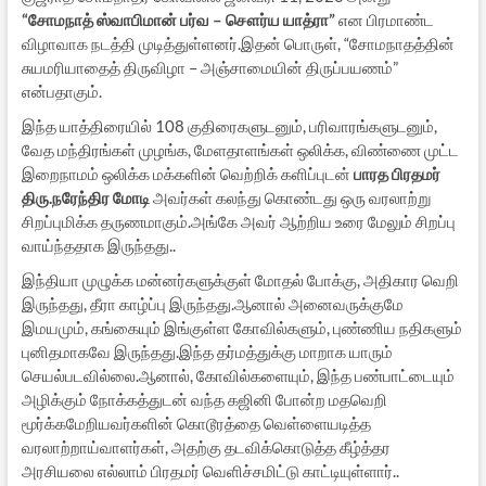
“சோமநாத் ஸ்வாபிமான் பர்வ – சௌர்ய யாத்ரா”
என பிரமாண்ட
விழாவாக நடத்தி முடித்துள்ளனர்.இதன் பொருள், “சோமநாதத்தின்
சுயமரியாதைத் திருவிழா – அஞ்சாமையின் திருப்பயணம்”
என்பதாகும்.
இந்த யாத்திரையில் 108 குதிரைகளுடனும், பரிவாரங்களுடனும்,
வேத மந்திரங்கள் முழங்க, மேளதாளங்கள் ஒலிக்க, விண்ணை முட்ட
இறைநாமம் ஒலிக்க மக்களின் வெற்றிக் களிப்புடன்
பாரத பிரதமர்
திரு.நரேந்திர மோடி
அவர்கள் கலந்து கொண்டது ஒரு வரலாற்று
சிறப்புமிக்க தருணமாகும்.அங்கே அவர் ஆற்றிய உரை மேலும் சிறப்பு
வாய்ந்ததாக இருந்தது..
இந்தியா முழுக்க மன்னர்களுக்குள் மோதல் போக்கு, அதிகார வெறி
இருந்தது, தீரா காழ்ப்பு இருந்தது.ஆனால் அனைவருக்குமே
இமயமும், கங்கையும் இங்குள்ள கோவில்களும், புண்ணிய நதிகளும்
புனிதமாகவே இருந்தது.இந்த தர்மத்துக்கு மாறாக யாரும்
செயல்படவில்லை.ஆனால், கோவில்களையும், இந்த பண்பாட்டையும்
அழிக்கும் நோக்கத்துடன் வந்த கஜினி போன்ற மதவெறி
மூர்க்கமேறியவர்களின் கொடூரத்தை வெள்ளையடித்த
வரலாற்றாய்வாளர்கள், அதற்கு தடவிக்கொடுத்த கீழ்த்தர
அரசியலை எல்லாம் பிரதமர் வெளிச்சமிட்டு காட்டியுள்ளார்..