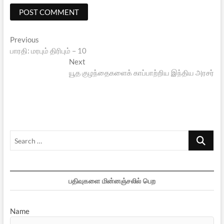
Post
Previous
Previous
post:
பாரதி: மரபும் திரிபும் – 10
navigation
Next
Next
post:
யூத குழந்தைகளைக் காப்பாற்றிய இந்திய அரசர்
Search
…
பதிவுகளை மின்னஞ்சலில் பெற
Name