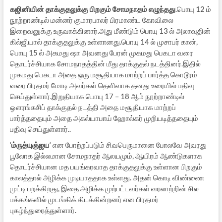
கஜினியின் தாக்குதலுக்கு பிறகும் சோமநாதம் எழுந்தது
.பொயு 12 ம்
நூற்றாண்டில் மன்னர் குமாரபாலர் பிரமாண்ட கோவிலை
இறைவனுக்கு உருவாக்கினார்.அது மீண்டும் பொயு 13 ல் அலாவுதின்
கில்ஜியால் தாக்குதலுக்கு உள்ளானது.பொயு 14 ல் முசாபர் கான்,
பொயு 15 ல் அகமது ஷா அவனது பேரன் முகமது பெகடா வரை
தொடர்ச்சியாக சோமநாதத்தின் மீது தாக்குதல் நடத்தினர்.இதில்
முகமது பெகடா அதை ஒரு மசூதியாக மாற்றப் பார்த்த கொடூரம்
வரை பிரதமர் மோடி அவர்கள் தெளிவாக தனது உரையில் பதிவு
செய்துள்ளார்.இறுதியாக பொயு 17 – 18 ஆம் நூற்றாண்டில்
ஔரங்கசிப் தாக்குதல் நடத்தி அதை மசூதியாக மாற்றப்
பார்த்ததையும் அதை அகல்யாபாய் ஹோல்கர் முறியடித்ததையும்
பதிவு செய்துள்ளார்..
‘
ம்ருத்யுஞ்ஜய
‘ என போற்றப்படும் சிவபெருமானை போலவே அவரது
பூலோக இல்லமான சோமநாதர் ஆலயமும், ஆயிரம் ஆண்டுகளாக
தொடர்ச்சியான மத பயங்கரவாத தாக்குதலுக்கு உள்ளான பிறகும்
காலத்தால் அழிக்க முடியாததாக உள்ளது. அதன் கொடி விண்ணை
முட்டி பறக்கிறது, இதை அழிக்க முற்பட்டவர்கள் வரலாற்றின் சில
பக்கங்களில் முடங்கிக் கிடக்கின்றனர் என பிரதமர்
புகழ்ந்துரைத்துள்ளார்.