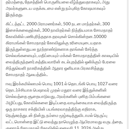
தர்மத்தை, தேசத்தின் பொருளியலை வீழ்த்துவதாகவும், அது
அவர்களுடைய மதக்கடமை என்று நம்புகிற கோஷமாகவும்
இருந்தது.
கிட்டத்தட்ட 2000 பிராமணர்கள், 500 நடன மாந்தர்கள், 300
இசைக்கலைஞர்கள், 300 நாவிதர்கள் நித்தியமாக சோமநாதர்
கோவிலில் பணிபுரிந்ததாக தரவுகள் சொல்கின்றன.10000
கிராமங்கள் சோமநாதர் கோவிலுக்கு உரிமையுடையதாக
இருந்துள்ளது.பல நூற்றாண்டுகளாக தாங்கள் சேர்த்த
செல்வங்களையும், மதிப்பையும் மக்கள் சோமநாதத்தின் காலடியில்
வைத்திருந்தனர்.கத்தியவாரின் கடல்புறத்தில் ஒலிக்கும் பேரலை
சிந்துவெளி நாகரிகத்தின் ஆதார ஒளியாக பிரகாசித்தது
சோமநாதர் ஆலயத்தில்..
ஈவு இரக்கமில்லாமல் பொயு 1001 ல் தொடங்கி பொயு 1027 வரை
தொடர்ச்சியாக பெஷாவர் முதல் மதுரா வரை இந்துக்களின்
செல்வத்தை சூறையாடுவது, அவர்களின் புனித பிம்பங்களை
அழிப்பது, கோவில்களை இடிப்பதை வாடிக்கையாக வைத்திருந்த
ஒரு நாசகார சக்தியின் பயங்கரவாதத்திற்கு எதிராக,
நெஞ்சுரத்துடன் நின்று, நம்மை மூழ்கடித்துவிடாமல் நெருப்பு
வட்டமொன்றை இட்டு வைத்து நாமெழுந்த ஆயிரமாவது வருடத்தை,
குஜராத் சோமநாதர் கோவிலில் ஜனவரி 11, 2026 அன்று