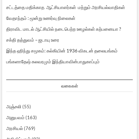
சட்டத்தை மதிக்காத ஆட்சியாளர்கள் மற்றும் அரசியல்வாதிகள்
வேதாந்தம் : மூன்று உணர்வு நிலைகள்
திராவிட மாடல் ஆட்சியில் நடைபெற்ற ஊழல்கள் கற்பனையா ?
சக்தி தத்துவம் – ஜடாயு உரை
இந்த ஹிந்து சமூகம்: கல்கியின் 1936 விகடன் தலையங்கம்
பங்களாதேஷ் கலவரமும் இந்தியாவின்பாதுகாப்பும்
வகைகள்
அஞ்சலி
(55)
அனுபவம்
(163)
அரசியல்
(769)
அறிவிப்புகள்
(92)