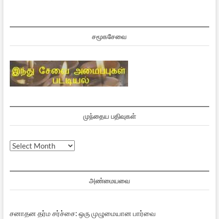
சமூகசேவை
முந்தைய பதிவுகள்
முந்தைய
பதிவுகள்
அண்மையவை
சனாதன தர்ம சர்ச்சை: ஒரு முழுமையான பார்வை