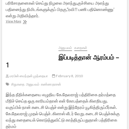
பரிசோதனைகள் செய்து நிழலை அளந்து,குச்சியை அளந்து
பதினைந்து நிமிடங்களுக்குப் பிறகு,”ரவி!! பணி பதினொண்ணு’
என்று அறிவித்தார்.
இப்படித்தான்
View More
ஆரம்பம்
-2
அனுபவம்
கதைகள்
இப்படித்தான் ஆரம்பம் –
1
மரபின் மைந்தன் முத்தையா
February 8, 2010
சிறுகதை
அனுபவம்
கண்ணதாசன்
இந்த நீதிக்கதையை எழுதிய கே.தேவராஜ் பத்திரிகை தர்மத்தை
மீறிச் செய்த ஒரு காரியம்தான் என் கோபத்தைக் கிளறியது.
வகுப்பில் நான் கடைசி பெஞ்ச் என்று இந்நேரம் யூகித்திருப்பீர்கள்.
கே.தேவராஜ் முதல் பெஞ்ச். கிளாஸ் லீடர் வேறு. கடைசி பெஞ்ச்சுக்கு
வந்து கதையைக் கொடுத்துவிட்டு காத்திருப்பதுதான் பத்திரிகை
தர்மம்