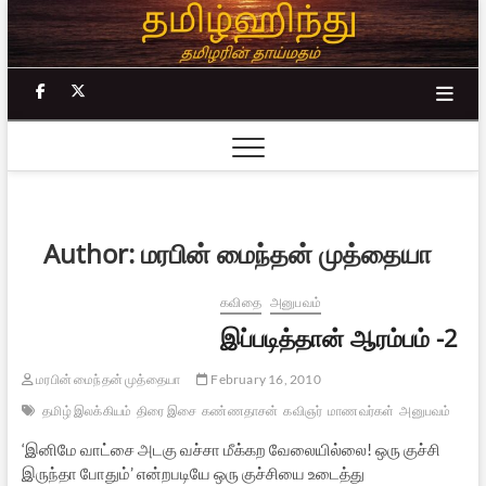
Skip
to
content
facebook
twitter
Author:
மரபின் மைந்தன் முத்தையா
கவிதை
அனுபவம்
இப்படித்தான் ஆரம்பம் -2
மரபின் மைந்தன் முத்தையா
February 16, 2010
தமிழ் இலக்கியம்
திரை இசை
கண்ணதாசன்
கவிஞர்
மாணவர்கள்
அனுபவம்
‘இனிமே வாட்சை அடகு வச்சா மீக்கற வேலையில்லை! ஒரு குச்சி
இருந்தா போதும்’ என்றபடியே ஒரு குச்சியை உடைத்து