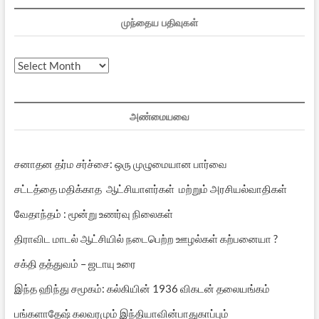
முந்தைய பதிவுகள்
முந்தைய
பதிவுகள்
அண்மையவை
சனாதன தர்ம சர்ச்சை: ஒரு முழுமையான பார்வை
சட்டத்தை மதிக்காத ஆட்சியாளர்கள் மற்றும் அரசியல்வாதிகள்
வேதாந்தம் : மூன்று உணர்வு நிலைகள்
திராவிட மாடல் ஆட்சியில் நடைபெற்ற ஊழல்கள் கற்பனையா ?
சக்தி தத்துவம் – ஜடாயு உரை
இந்த ஹிந்து சமூகம்: கல்கியின் 1936 விகடன் தலையங்கம்
பங்களாதேஷ் கலவரமும் இந்தியாவின்பாதுகாப்பும்