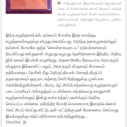
அறிவுஜீவிகள்
இலக்கியவாதி
ஜெயமோகன்
ச
அகாடமி
போலி செக்கூலரிசம்
கேரளம்
நரேந்திர
மோதி
எழுத்தாளர்கள்
போலி மதச்சார்பின்மை
மோ
எதிர்ப்பாளர்கள்
அறிவுஜீவி
நேருவிசம்
முற்போக்கு
அறிவுஜீவிகள்
இந்த எழுத்தாளர்கள், தம்மைப் போன்ற இதர கைத்தடி
எழுத்தாளர்களுக்கு விருது கொடுப்பது, அடுத்த தலைமுறையிலும்
தம்மைப் போலவே ஒத்த “கொள்கையுடைய” நடுவர்களையும்
நியமிப்பது என்றுதான் அறுபது எழுபது ஆண்டுகளாக இந்திய அறிவு
ஜீவி உலகம் இயங்கி வருகிறது. அதனாலேயே நேரடியாக அரசு தரும்
விருதாக இல்லாவிட்டாலும், அரசு தரும் விருதைப் போலவும்
தற்போதைய அரசின் மீது அதிருப்தியால் அதைத் திருப்பி
தருவதாகவும் ஒரு நாடகத்தை பீகார் தேர்தலுக்கு முன்பாக
அரங்கேற்றுகின்றனர்…மோடி ஆட்சியில் எந்தவொரு எழுத்தாளரும்
படைப்பாளியும் அச்சுறுத்தப் படவில்லை. எந்தவொரு வலதுசாரி
எழுத்தாளர்களும் இன்று வரை எந்தப் பதவிக்கும் தெரிவு
செய்யப்படவில்லை. .நரேந்திர மோதி மௌனமாக இதையெல்லாம்
அலட்சியம் செய்து விட்டு, தன் பாட்டுக்கு தன் வேலையை செய்வது
இவர்களுக்கு கடும் எரிச்சலை ஏற்படுத்துகிறது…
விருதுகளும்
View More
வேடங்களும்