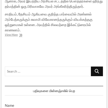
ஆனால், அவர் இயற்றிய அரசியல் சட்டத்தில் பௌத்தர்களை ஹிந்து
தர்மத்தின் ஒரு பிரிவாகவே அவர் அங்கீகரித்திருந்தார்.
சாதியம், தேசியம் ஆகியவை குறித்த பார்வையில் அண்ணல்
அம்பேத்கருக்கும் சுவாமி விவேகானந்தருக்கும் வியக்கத்தகு
ஒற்றுமைகள் உள்ளன. அவற்றில் சிலவற்றை இக்கட்டுரையில்
காணலாம்.
சுவாமி
View More
விவேகானந்தரும்
டாக்டர்
அம்பேத்கரும்
Search
…
பதிவுகளை மின்னஞ்சலில் பெற
Name