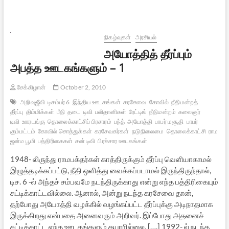
–
அறிவுஜீவிகளின்
அரசியல்
நிகழ்வுகள்
அரசியல்
அயோத்தித் தீர்ப்பும்
அபத்த ஊடகங்களும் – 1
சேக்கிழான்
October 2, 2010
அறிவுஜீவி
டிசம்பர் 6
இந்திய ஊடகங்கள்
கரசேவை
கோவில்
நீதிமன்றத்
தீர்ப்பு
திம்மிக்கள்
பீதி
தடை
டிவி
பலிதானிகள்
ரேட்டிங்
நீதிமன்றம்
கலைஞர்
டிவி
ஊரடங்கு
தொலைக்காட்சிப் பிரசாரம்
பந்த்
அயோத்தி
பாபர் மசூதி
பாபர்
கும்மட்டம்
கோவில் சொத்துக்கள்
கரசேவகர்கள்
நடுநிலைமை
தொலைக்காட்சி
ராம
ஜன்ம பூமி
பத்திரிகைகள்
சன் டிவி
பிரச்சார ஊடகங்கள்
1948- லிருந்து ராமபக்தர்கள் காத்திருக்கும் தீர்ப்பு வெளியாகாமல்
இழுத்தடிக்கப்பட்டு, நீதி ஒளித்து வைக்கப்படாமல் இருந்திருந்தால்,
டிச. 6 -ல் அந்தச் சம்பவமே நடந்திருக்காது என்று எந்த பத்திரிகையும்
சுட்டிக்காட்டவில்லை. ஆனால், அன்று நடந்த கரசேவை தான்,
தற்போது அயோத்தி வழக்கில் வழங்கப்பட்ட தீர்ப்புக்கு அடிநாதமாக
இருக்கிறது என்பதை அனைவரும் அறிவர். இப்போது அதனைச்
சுட்டிக்காட்ட எந்த ஊடகங்களும் தயாரில்லை. [….] 1992- ல் நடந்த