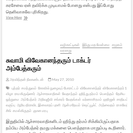
கரசேவை ஏன் தவிர்க்க முடியாமல் போனது என்பது இப்போது
தெளிவாகவே புரிகிறது.
அயோத்தித்
View More
தீர்ப்பும்
அபத்த
ஊடகங்களும்
–
1
வழிகாட்டிகள்
இந்து மத மேன்மை
சமூகம்
வரலாறு
சுவாமி விவேகானந்தரும் டாக்டர்
அம்பேத்கரும்
அரவிந்தன் நீலகண்டன்
May 27, 2010
புத்தர்
சமத்துவம்
கோவில் நுழைவுப் போராட்டம்
விவேகானந்தர்
விவேகானந்தர் 150
விழா
ராமகிருஷ்ணர்
ஆச்சாரவாதிகள்
வேதாந்தம்
ஹிந்து தர்மம்
பௌத்தம்
தேசிய
ஒற்றுமை
அம்பேத்கர்
அறிவுஜீவி
சங்கரர்
வேதங்கள்
வர்ணாசிரமம்
ஹரிஜன்
சாதியம்
தஸ
வகுப்பு
ஆரிய திராவிட இனவாதப் புரளி
ஆன்மநேயம்
ஷெட்யூல்ட்
அத்வைதம்
ராகவேந்திர
சிங்
சமஸ்கிருதம்
ஞான மரபு
இறுதியில் ஆச்சாரவாதிகளிடம் ஹிந்து தர்மம் சிக்கியிருப்பதாக
நம்பிய அம்பேத்கர் தமது மக்களை பௌத்தராக மாறும்படி கூறினார்.