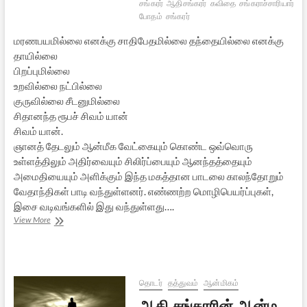
சங்கரர்
ஆதிசங்கரர்
கவிதை
சங்கராச்சாரியார்
ஆ
போதம்
சங்கரர்
மரணபயமில்லை எனக்கு சாதிபேதமில்லை தந்தையில்லை எனக்கு
தாயில்லை
பிறப்புமில்லை
உறவில்லை நட்பில்லை
குருவில்லை சீடனுமில்லை
சிதானந்த ரூபச் சிவம் யான்
சிவம் யான்.
ஞானத் தேடலும் ஆன்மீக வேட்கையும் கொண்ட ஒவ்வொரு
உள்ளத்திலும் அதிர்வையும் சிலிர்ப்பையும் ஆனந்தத்தையும்
அமைதியையும் அளிக்கும் இந்த மகத்தான பாடலை காலந்தோறும்
வேதாந்திகள் பாடி வந்துள்ளனர். எண்ணற்ற மொழிபெயர்ப்புகள்,
இசை வடிவங்களில் இது வந்துள்ளது….
ஆதிசங்கரரின்
View More
நிர்வாண
ஷட்கம்:
தமிழில்
தொடர்
தத்துவம்
ஆன்மிகம்
ஆதி சங்கரரின் ஆன்ம