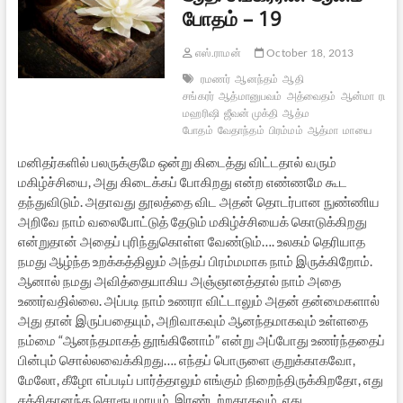
போதம் – 19
எஸ்.ராமன்
October 18, 2013
ரமணர்
ஆனந்தம்
ஆதி
சங்கரர்
ஆத்மானுபவம்
அத்வைதம்
ஆன்மா
ரம
மஹரிஷி
ஜீவன் முக்தி
ஆத்ம
போதம்
வேதாந்தம்
பிரம்மம்
ஆத்மா
மாயை
மனிதர்களில் பலருக்குமே ஒன்று கிடைத்து விட்டதால் வரும்
மகிழ்ச்சியை, அது கிடைக்கப் போகிறது என்ற எண்ணமே கூட
தந்துவிடும். அதாவது தூலத்தை விட அதன் தொடர்பான நுண்ணிய
அறிவே நாம் வலைபோட்டுத் தேடும் மகிழ்ச்சியைக் கொடுக்கிறது
என்றுதான் அதைப் புரிந்துகொள்ள வேண்டும்…. உலகம் தெரியாத
நமது ஆழ்ந்த உறக்கத்திலும் அந்தப் பிரம்மமாக நாம் இருக்கிறோம்.
ஆனால் நமது அவித்தையாகிய அஞ்ஞானத்தால் நாம் அதை
உணர்வதில்லை. அப்படி நாம் உணரா விட்டாலும் அதன் தன்மைகளால்
அது தான் இருப்பதையும், அறிவாகவும் ஆனந்தமாகவும் உள்ளதை
நம்மை “ஆனந்தமாகத் தூங்கினோம்” என்று அப்போது உணர்ந்ததைப்
பின்பும் சொல்லவைக்கிறது…. எந்தப் பொருளை குறுக்காகவோ,
மேலோ, கீழோ எப்படிப் பார்த்தாலும் எங்கும் நிறைந்திருக்கிறதோ, எது
சத்சிதானந்த சொரூபமாயும், இரண்டற்றதாகவும், எது