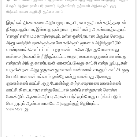
போதம்
ஆத்மா
நான் யார்
ரமணர்
ஆதி சங்கரர்
தத்வமசி
அத்வைதம்
குரு
சிஷ்யன்
ரமண மஹரிஷி
சூட்சும மனம்
இருட்டில் திசைகளை அறியமுடியாத பிரமை சூரியன் உதித்தவுடன்
நீங்குவதுபோல, இல்லாத ஒன்றான ‘நான்’ என்ற அகங்காரத்தையும்
‘எனது’ என்ற மமகாரத்தையும், உள்ள ஒன்றேயான பிரும்ம சொரூப
அனுபவத்தில் தனக்குத் தானே உதிக்கும் ஞானம் அழித்துவிடும்…
வண்டினால் கொட்டப்பட்ட புழு வண்டாகவே ஆவதுபோல உனது
உண்மை நிலையில் நீ இருப்பாய்… சாதாரணமாக ஒருவன் காண்பது
என்றால் அங்கு காண்பவன்-காணப்படுவது-காட்சி என்ற முப்புடிகள்
வருகின்றன. அது ஒருவனது ஊனக் கண்ணால் காணும் காட்சி. ஒரு
யோகியானவன் எல்லாம் ஒன்றே என்று காண்பது அவனது
ஞானக்கண் காட்சி. ஒரு யோகிக்கு அந்த சாதாரண ஊனக்கண்
காட்சி கிடையாதா என்று கேட்டால் உண்டு என்றுதான் சொல்ல
வேண்டும். ஆனால் அப்படி அவன் பார்க்கும்போது பார்க்கப்படும்
பொருளும் ஆன்மாவாகவே அவனுக்குத் தெரியும்…
ஆதி
View More
சங்கரரின்
ஆன்ம
போதம்
–
17