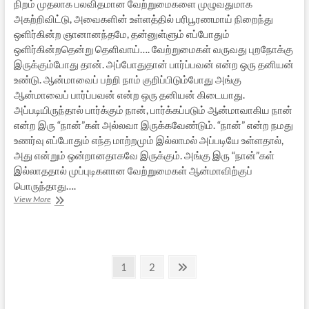
நிறம் முதலாக பலவிதமான வேற்றுமைகளை முழுவதுமாக
அகற்றிவிட்டு, அவைகளின் உள்ளத்தில் பரிபூரணமாய் நிறைந்து
ஒளிர்கின்ற ஞானானந்தமே, தன்னுள்ளும் எப்போதும்
ஒளிர்கின்றதென்று தெளிவாய்…. வேற்றுமைகள் வருவது புறநோக்கு
இருக்கும்போது தான். அப்போதுதான் பார்ப்பவன் என்ற ஒரு தனியன்
உண்டு. ஆன்மாவைப் பற்றி நாம் குறிப்பிடும்போது அங்கு
ஆன்மாவைப் பார்ப்பவன் என்ற ஒரு தனியன் கிடையாது.
அப்படியிருந்தால் பார்க்கும் நான், பார்க்கப்படும் ஆன்மாவாகிய நான்
என்ற இரு “நான்”கள் அல்லவா இருக்கவேண்டும். “நான்” என்ற நமது
உணர்வு எப்போதும் எந்த மாற்றமும் இல்லாமல் அப்படியே உள்ளதால்,
அது என்றும் ஒன்றானதாகவே இருக்கும். அங்கு இரு “நான்”கள்
இல்லாததால் முப்புடிகளான வேற்றுமைகள் ஆன்மாவிற்குப்
பொருந்தாது….
ஆதி
View More
சங்கரரின்
ஆன்ம
போதம்
–
Posts
15
Page
Page
Next
1
2
page
pagination