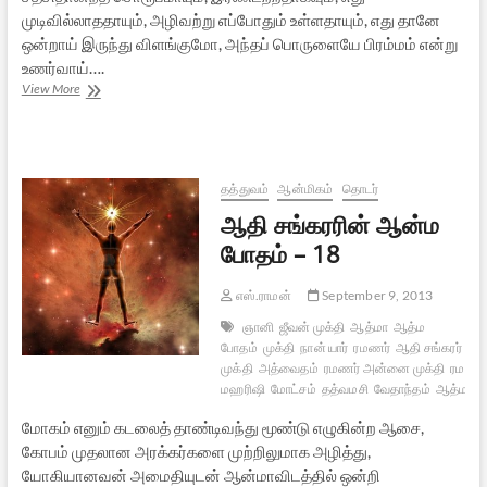
முடிவில்லாததாயும், அழிவற்று எப்போதும் உள்ளதாயும், எது தானே
ஒன்றாய் இருந்து விளங்குமோ, அந்தப் பொருளையே பிரம்மம் என்று
உணர்வாய்….
ஆதி
View More
சங்கரரின்
ஆன்ம
போதம்
–
19
தத்துவம்
ஆன்மிகம்
தொடர்
ஆதி சங்கரரின் ஆன்ம
போதம் – 18
எஸ்.ராமன்
September 9, 2013
ஞானி
ஜீவன் முக்தி
ஆத்மா
ஆத்ம
போதம்
முக்தி
நான் யார்
ரமணர்
ஆதி சங்கரர்
வி
முக்தி
அத்வைதம்
ரமணர் அன்னை முக்தி
ரமண
மஹரிஷி
மோட்சம்
தத்வமசி
வேதாந்தம்
ஆத்மானு
மோகம் எனும் கடலைத் தாண்டிவந்து மூண்டு எழுகின்ற ஆசை,
கோபம் முதலான அரக்கர்களை முற்றிலுமாக அழித்து,
யோகியானவன் அமைதியுடன் ஆன்மாவிடத்தில் ஒன்றி