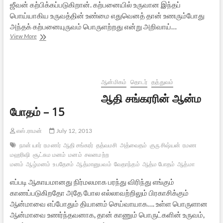
ஜீவன் கற்பிக்கப்படுகிறான். கற்பனையில் உருவான இந்தப்
பொய்யாகிய உருவத்தின் உண்மை எதுவெனத் தான் உணரும்போது
அந்தக் கற்பனையுருவம் பொருளற்றது என்று அறிவாய்…
ஆதி
View More
சங்கரரின்
ஆன்ம
போதம்
–
16
ஆன்மிகம்
தொடர்
தத்துவம்
ஆதி சங்கரரின் ஆன்ம
போதம் – 15
எஸ்.ராமன்
July 12, 2013
நான் யார்
ரமணர்
ஆதி சங்கரர்
தத்வமசி
அத்வைதம்
குரு சிஷ்யன்
ரமண
மஹரிஷி
சூட்சும மனம்
மனம்
சலனமற்ற
மனம்
ஆழ்மனம்
உபதேசம்
ஆத்மானுபவம்
வேதாந்தம்
ஆத்ம போதம்
ஆத்மா
எப்படி ஆகாயமானது நிர்மலமாக பரந்து விரிந்து எங்கும்
காணப்படுகிறதோ அதே போல எல்லாவற்றிலும் பிரகாசிக்கும்
ஆன்மாவை எப்போதும் தியானம் செய்வாயாக…. உள்ள பொருளான
ஆன்மாவை உணர்ந்தவனாக, தான் காணும் பொருட்களின் உருவம்,