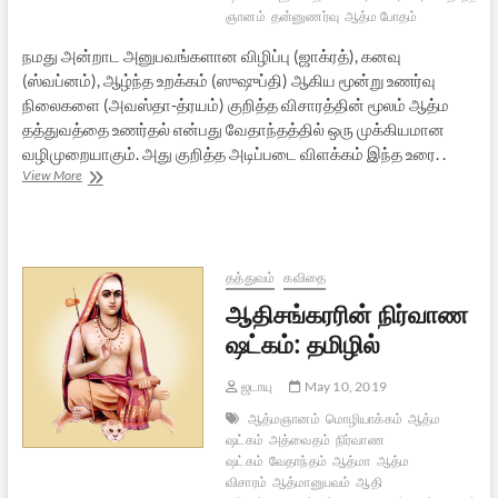
ஞானம்
தன்னுணர்வு
ஆத்ம போதம்
நமது அன்றாட அனுபவங்களான விழிப்பு (ஜாக்ரத்), கனவு
(ஸ்வப்னம்), ஆழ்ந்த உறக்கம் (ஸுஷுப்தி) ஆகிய மூன்று உணர்வு
நிலைகளை (அவஸ்தா-த்ரயம்) குறித்த விசாரத்தின் மூலம் ஆத்ம
தத்துவத்தை உணர்தல் என்பது வேதாந்தத்தில் ஒரு முக்கியமான
வழிமுறையாகும். அது குறித்த அடிப்படை விளக்கம் இந்த உரை. .
வேதாந்தம்
View More
:
மூன்று
உணர்வு
நிலைகள்
தத்துவம்
கவிதை
ஆதிசங்கரரின் நிர்வாண
ஷட்கம்: தமிழில்
ஜடாயு
May 10, 2019
ஆத்மஞானம்
மொழியாக்கம்
ஆத்ம
ஷட்கம்
அத்வைதம்
நிர்வாண
ஷட்கம்
வேதாந்தம்
ஆத்மா
ஆத்ம
விசாரம்
ஆத்மானுபவம்
ஆதி