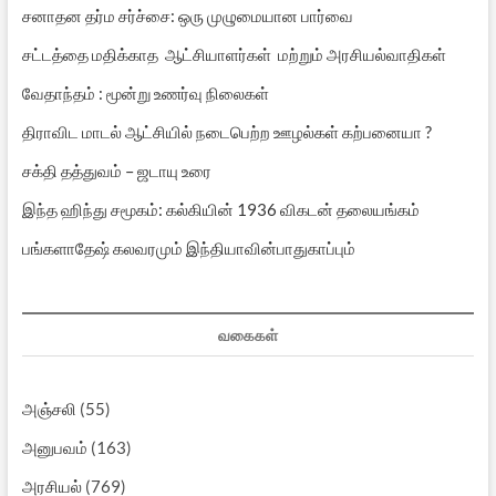
சனாதன தர்ம சர்ச்சை: ஒரு முழுமையான பார்வை
சட்டத்தை மதிக்காத ஆட்சியாளர்கள் மற்றும் அரசியல்வாதிகள்
வேதாந்தம் : மூன்று உணர்வு நிலைகள்
திராவிட மாடல் ஆட்சியில் நடைபெற்ற ஊழல்கள் கற்பனையா ?
சக்தி தத்துவம் – ஜடாயு உரை
இந்த ஹிந்து சமூகம்: கல்கியின் 1936 விகடன் தலையங்கம்
பங்களாதேஷ் கலவரமும் இந்தியாவின்பாதுகாப்பும்
வகைகள்
அஞ்சலி
(55)
அனுபவம்
(163)
அரசியல்
(769)