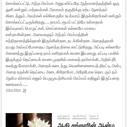
சொல்லப்பட்டு, அந்த பிரம்மா அனுபவிப்பதே ஆத்மானந்தத்தின் ஒரு
துளி என்றும், மற்றவர்கள் அவரவர் தகுதிக்கு ஏற்ப ஆனந்தம்
கிடைத்தும், அவர்கள் எல்லோருமே உயர்வாய் இருக்கிறார்கள் என்றும்
சொல்லப்பட்டிருக்கிறது….. நாமம், ரூபம் மட்டுமே உள்ளதால்
இவ்வுலகப் பொருட்கள், செய்கைகள் எல்லாமே மாயை
என்றாகின்றன. அவைகளும் அந்தப் பிரம்மத்தின்
சந்நிதானத்தில்தான் இருக்கின்றன, நடக்கின்றன. அதைத்தான்
நமது அவ்வப்போதைய ஆனந்த நிலை காட்டுகிறது. அப்படி எல்லாமே
பிணைந்து இருப்பதை நாம் எளிதாகக் காண இயலாது. எப்படி பாலில்
இருக்கும் நெய்யைக் காண முதலில் பாலைத் தயிராக்கி, அதில் நீர்
கலந்து மோராக்கி, அதைக் கடைந்து, வெண்ணையைத் திரட்டி, பின்பு
அதை உருக்கி நெய்யை அடைகிறோமோ, அதேபோல தொடரும் நம்
ஆன்ம விசாரம் எனும் பெருமுயற்சியால் பிரம்மம் எதிலும் இருப்பதை
உணரலாம்…..
ஆதி
View More
சங்கரரின்
ஆன்ம
போதம்
–
20
தத்துவம்
ஆன்மிகம்
தொடர்
ஆதி சங்கரரின் ஆன்ம