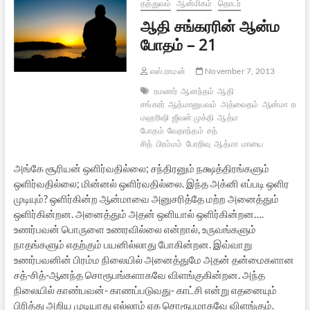
22
தத்துவம்
ஆன்மிகம்
தொடர்
ஆதி சங்கரரின் ஆன்ம
போதம் – 21
எஸ்.ராமன்
November 7, 2013
ரமணர்
ஆனந்தம்
ஆதி
சங்கரர்
ஆத்மானுபவம்
அத்வைதம்
ஆன்மா
ரம
மஹரிஷி
ஜீவன் முக்தி
ஆத்ம
போதம்
வேதாந்தம்
சத்
சித்
பிரம்மம்
பேரறிவு
ஆத்மா
மாயை
அங்கே சூரியன் ஒளிர்வதில்லை; சந்திரனும் நக்ஷத்திரங்களும்
ஒளிர்வதில்லை; மின்னல் ஒளிர்வதில்லை. இந்த அக்னி எப்படி ஒளிர
முடியும்? ஒளிர்கின்ற ஆன்மாவை அனுசரித்தே மற்ற அனைத்தும்
ஒளிர்கின்றன. அனைத்தும் அதன் ஒளியால் ஒளிர்கின்றன….
உணர்பவன் பொருளை உணரவில்லை என்றால், உருவங்களும்
நாதங்களும் எதற்கும் பயனில்லாது போகின்றன. இவ்வாறு
உணர்பவனின் பிரம்ம நிலையில் அனைத்துமே அதன் தன்மைகளான
சத்-சித்-ஆனந்த சொரூபங்களாகவே விளங்குகின்றன. அந்த
நிலையில் காண்பவன்- காணப்படுவது- காட்சி என்று எதனையும்
பிரித்து அறிய முடியாது எல்லாம் ஏக சொரூபமாகவே விளங்கும்.