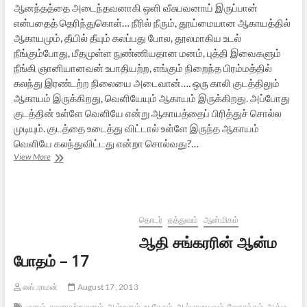
ஆனந்தத்தை அடைந்தவனாகி ஒளி வீசுபவனாய் இருப்பான்
என்பதைத் தெரிந்துகொள்… நீரில் நீரும், தூய்மையான ஆகாயத்தில்
ஆகாயமும், தீயில் தீயும் கலப்பது போல, தூலமாகிய உடல்
நீங்கும்போது, மீதமுள்ள நுண்ணியதான மனம், புத்தி இவைகளும்
நீங்கி ஞானியானவன் உபாதியற்ற, எங்கும் நிறைந்த பிரம்மத்தில்
கலந்து இரண்டற்ற நிலையை அடைவான்…. ஒரு காலி குடத்திலும்
ஆகாயம் இருக்கிறது, வெளியேயும் ஆகாயம் இருக்கிறது. அப்போது
குடத்தின் உள்ளே வெளியே என்று ஆகாயத்தைப் பிரித்துச் சொல்ல
முடியும். குடத்தை உடைத்து விட்டால் உள்ளே இருந்த ஆகாயம்
வெளியே கலந்துவிட்டது என்றா சொல்வது?…
ஆதி
View More
சங்கரரின்
ஆன்ம
போதம்
–
18
தொடர்
தத்துவம்
ஆன்மிகம்
ஆதி சங்கரரின் ஆன்ம
போதம் – 17
எஸ்.ராமன்
August 17, 2013
மனம்
சலனமற்ற மனம்
ஆழ்மனம்
உபதேசம்
ஆத்மானுபவம்
வேதாந்தம்
ஆத்ம