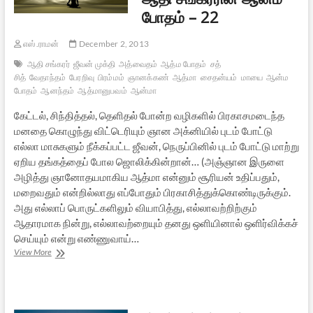
போதம் – 22
எஸ்.ராமன்
December 2, 2013
ஆதி சங்கரர்
ஜீவன் முக்தி
அத்வைதம்
ஆத்ம போதம்
சத்
சித்
வேதாந்தம்
பேரறிவு
பிரம்மம்
ஞானக்கண்
ஆத்மா
சைதன்யம்
மாயை
ஆன்ம
போதம்
ஆனந்தம்
ஆத்மானுபவம்
ஆன்மா
கேட்டல், சிந்தித்தல், தெளிதல் போன்ற வழிகளில் பிரகாசமடைந்த
மனதை கொழுந்து விட்டெரியும் ஞான அக்னியில் புடம் போட்டு
எல்லா மாசுகளும் நீக்கப்பட்ட ஜீவன், நெருப்பினில் புடம் போட்டு மாற்று
ஏறிய தங்கத்தைப் போல ஜொலிக்கின்றான்… (அஞ்ஞான இருளை
அழித்து ஞானோதயமாகிய ஆத்மா என்னும் சூரியன் உதிப்பதும்,
மறைவதும் என்றில்லாது எப்போதும் பிரகாசித்துக்கொண்டிருக்கும்.
அது எல்லாப் பொருட்களிலும் வியாபித்து, எல்லாவற்றிற்கும்
ஆதாரமாக நின்று, எல்லாவற்றையும் தனது ஒளியினால் ஒளிர்விக்கச்
செய்யும் என்று எண்ணுவாய்…
ஆதி
View More
சங்கரரின்
ஆன்ம
போதம்
–