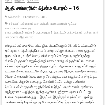
தொடர்
தத்துவம்
ஆன்மிகம்
ஆதி சங்கரரின் ஆன்ம போதம் – 16
எஸ்.ராமன்
August 10, 2013
தத்வமசி
அத்வைதம்
குரு சிஷ்யன்
ரமண மஹரிஷி
சூட்சும
மனம்
மனம்
சலனமற்ற
மனம்
ஆழ்மனம்
உபதேசம்
ஆத்மானுபவம்
வேதாந்தம்
ஆத்ம போதம்
ஆத்மா
நான்
யார்
ரமணர்
ஆதி சங்கரர்
உள்முகப்பார்வை கொண்ட ஜீவான்மாவெனும் அரணிக் கட்டையில்
இப்படியாக ஆன்மத் தியானம் என்ற உள்முகக் கடைதலை ஒருவன்
இடைவிடா முயற்சியோடு எப்போதும் செய்துவர, அதிலிருந்து
கிளம்பும் ஞானம் எனும் தீ அறியாமை என்ற விறகுக்கட்டைகளை
எல்லாம் ஒன்றுவிடாமல் எரித்துவிடும்… ஆன்மாவானது எப்போதும்
நம்மால் அடையப்பட்டதே ஆனாலும், நமது அஞ்ஞானத்தினால் நாம்
அதை அடையவில்லை என்று தோன்றும். தன் கழுத்திலே இருக்கும்
நகையொன்று தொலைந்து போய்விட்டதே என்று எண்ணித்
தேடுபவன் அது தன் கழுத்திலேயே இருப்பதைக் கண்டது போல,
அஞ்ஞானம் அழிந்தவனுக்கு ஆன்மா புதிதாக அடையப்பட்டது
போலப் பிரகாசிக்கிறது… இருட்டில் இருக்கும் மரக்கட்டை ஒன்று
மனிதனாகத் தோன்றுவது போல, மனப்பிராந்தியால் பிரம்மத்தில்