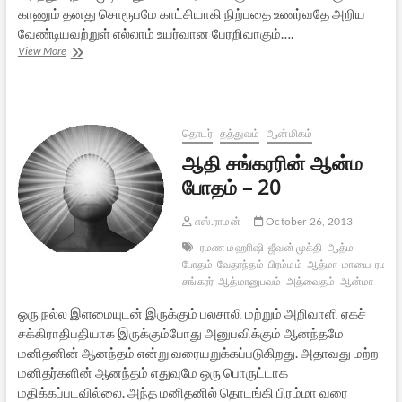
காணும் தனது சொரூபமே காட்சியாகி நிற்பதை உணர்வதே அறிய
வேண்டியவற்றுள் எல்லாம் உயர்வான பேரறிவாகும்….
ஆதி
View More
சங்கரரின்
ஆன்ம
போதம்
–
21
தொடர்
தத்துவம்
ஆன்மிகம்
ஆதி சங்கரரின் ஆன்ம
போதம் – 20
எஸ்.ராமன்
October 26, 2013
ரமண மஹரிஷி
ஜீவன் முக்தி
ஆத்ம
போதம்
வேதாந்தம்
பிரம்மம்
ஆத்மா
மாயை
ரமணர
சங்கரர்
ஆத்மானுபவம்
அத்வைதம்
ஆன்மா
ஒரு நல்ல இளமையுடன் இருக்கும் பலசாலி மற்றும் அறிவாளி ஏகச்
சக்கிராதிபதியாக இருக்கும்போது அனுபவிக்கும் ஆனந்தமே
மனிதனின் ஆனந்தம் என்று வரையறுக்கப்படுகிறது. அதாவது மற்ற
மனிதர்களின் ஆனந்தம் எதுவுமே ஒரு பொருட்டாக
மதிக்கப்படவில்லை. அந்த மனிதனில் தொடங்கி பிரம்மா வரை