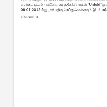
வளர்க்க உதவும் – விவேகானந்த கேந்திராவின் “
Unfold
” மு
08-01-2012-க்கு
முன் பதிவு செய்துகொள்ளவும். இடம்: சம்வ
விவேகானந்த
View More
கேந்திராவின்
“Unfold”
முகாம்!