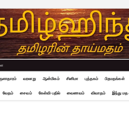
்ள
ுளாதாரம்
வரலாறு
ஆன்மிகம்
சினிமா
புத்தகம்
பிறமதங்கள்
வேதம்
சைவம்
கேள்வி-பதில்
வைணவம்
விவாதம்
இந்து மத