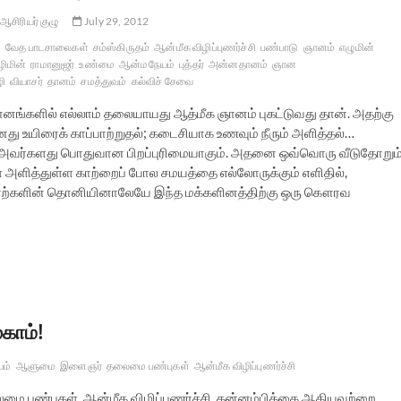
ஆசிரியர் குழு
July 29, 2012
வேத பாடசாலைகள்
சம்ஸ்கிருதம்
ஆன்மீக விழிப்புணர்ச்சி
பண்பாடு
ஞானம்
எழுமின்
ழிமின்
ராமானுஜர்
உண்மை
ஆன்மநேயம்
புத்தர்
அன்னதானம்
ஞான
ி
வியாசர்
தானம்
சமத்துவம்
கல்விச் சேவை
ானங்களில் எல்லாம் தலையாயது ஆத்மீக ஞானம் புகட்டுவது தான். அதற்கு
னது உயிரைக் காப்பாற்றுதல்; கடைசியாக உணவும் நீரும் அளித்தல்…
 அவர்களது பொதுவான பிறப்புரிமையாகும். அதனை ஒவ்வொரு வீடுதோறும
் அளித்துள்ள காற்றைப் போல சமயத்தை எல்லோருக்கும் எளிதில்,
 சொற்களின் தொனியினாலேயே இந்த மக்களினத்திற்கு ஒரு கௌரவ
காம்!
ம்
ஆளுமை
இளைஞர்
தலைமை பண்புகள்
ஆன்மீக விழிப்புணர்ச்சி
 பண்புகள், ஆன்மீக விழிப்புணர்ச்சி, தன்னம்பிக்கை ஆகியவற்றை