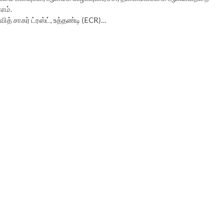
காம்.
ித் சாகர் ட்ரஸ்ட், உத்தண்டி (ECR)…