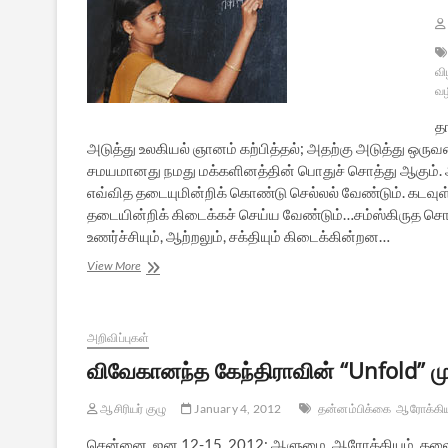
வி
வழ
த
அடுத்து உலகியல் ஞானம் கற்பித்தல்; அதற்கு அடுத்து ஒருவ
சமயமானது நமது மக்களினத்தின் பொதுச் சொத்து ஆகும்.
எவ்வித தடையுமின்றிக் கொண்டு செல்லல் வேண்டும். கடவுள
தடையின்றிக் கிடைக்கச் செய்ய வேண்டும்…சம்ஸ்கிருத
உணர்ச்சியும், ஆற்றலும், சக்தியும் கிடைக்கின்றன…
எழுமின்
View More
விழிமின்
–
18
அறிவிப்புகள்
விவேகானந்த கேந்திராவின் “Unfold” மு
ஆசிரியர் குழு
January 4, 2012
தன்னம்பிக்கை
ஆரோக்கிய
சென்னை, ஜன 12-15, 2012: ஆளுமை, ஆரோக்கியம், தலைமை