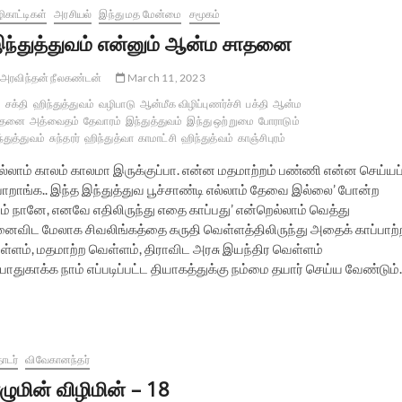
ிகாட்டிகள்
அரசியல்
இந்து மத மேன்மை
சமூகம்
ந்துத்துவம் என்னும் ஆன்ம சாதனை
அரவிந்தன் நீலகண்டன்
March 11, 2023
சக்தி
ஹிந்துத்துவம்
வழிபாடு
ஆன்மீக விழிப்புணர்ச்சி
பக்தி
ஆன்ம
ாதனை
அத்வைதம்
தேவாரம்
இந்துத்துவம்
இந்து ஒற்றுமை
போராடும்
்துத்துவம்
சுந்தரர்
ஹிந்துத்வா
காமாட்சி
ஹிந்துத்வம்
காஞ்சிபுரம்
எல்லாம் காலம் காலமா இருக்குப்பா. என்ன மதமாற்றம் பண்ணி என்ன செய்யப
ோறாங்க.. இந்த இந்துத்துவ பூச்சாண்டி எல்லாம் தேவை இல்லை’ போன்ற
ம் நானே, எனவே எதிலிருந்து எதை காப்பது’ என்றெல்லாம் வெத்து
விட மேலாக சிவலிங்கத்தை கருதி வெள்ளத்திலிருந்து அதைக் காப்பாற்
்ளம், மதமாற்ற வெள்ளம், திராவிட அரசு இயந்திர வெள்ளம்
துகாக்க நாம் எப்படிப்பட்ட தியாகத்துக்கு நம்மை தயார் செய்ய வேண்டும
ொடர்
விவேகானந்தர்
ழுமின் விழிமின் – 18