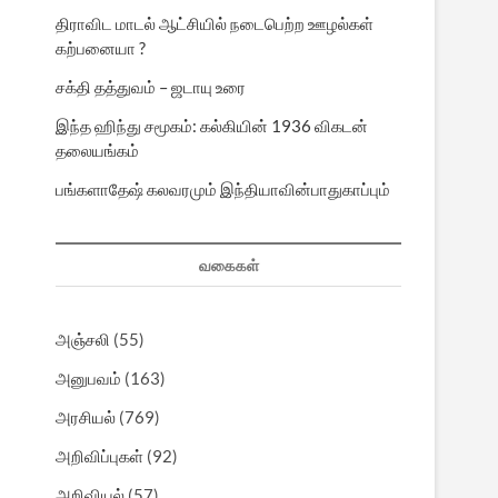
திராவிட மாடல் ஆட்சியில் நடைபெற்ற ஊழல்கள்
கற்பனையா ?
சக்தி தத்துவம் – ஜடாயு உரை
இந்த ஹிந்து சமூகம்: கல்கியின் 1936 விகடன்
தலையங்கம்
பங்களாதேஷ் கலவரமும் இந்தியாவின்பாதுகாப்பும்
வகைகள்
அஞ்சலி
(55)
அனுபவம்
(163)
அரசியல்
(769)
அறிவிப்புகள்
(92)
அறிவியல்
(57)