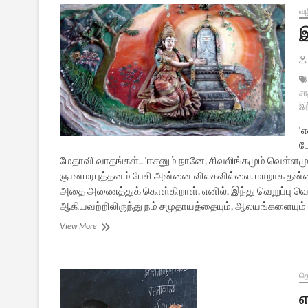
வழ
இ
ச
இந
‘
ப
மேதாவி வாதங்கள்.. ‘ஈசனும் நானே, சிவலிங்கமும் வெள்ளமு
ஞானமரபுத்தனம் பேசி அன்னை விலகவில்லை. மாறாக தன்னை
அதை அணைத்துக் கொள்கிறாள். எனில், இந்து வெறுப்பு வெள
ஆகியவற்றிலிருந்து நம் சமுதாயத்தையும், ஆலயங்களையும் பா
இந்துத்துவம்
View More
என்னும்
ஆன்ம
சாதனை
த
எ