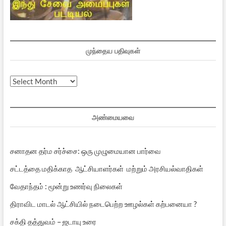
முந்தைய பதிவுகள்
முந்தைய
பதிவுகள்
அண்மையவை
சனாதன தர்ம சர்ச்சை: ஒரு முழுமையான பார்வை
சட்டத்தை மதிக்காத ஆட்சியாளர்கள் மற்றும் அரசியல்வாதிகள்
வேதாந்தம் : மூன்று உணர்வு நிலைகள்
திராவிட மாடல் ஆட்சியில் நடைபெற்ற ஊழல்கள் கற்பனையா ?
சக்தி தத்துவம் – ஜடாயு உரை