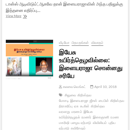
டான்ஸ் ஆடிவிடும்’, ஆகவே தான் இளையராஜாவின் அந்த பதிலுக்கு
இத்தனை எதிர்ப்பு…
இளையராஜாவின்
View More
இரமண
அனுபவங்களும்
இரு
மரணஅனுபவங்களும்
வீடியோ
பிறமதங்கள்
விவாதம்
இயேசு
உயிர்த்தெழவில்லை:
இளையராஜா சொன்னது
சரியே
கலவை வெங்கட்
April 10, 2018
சிலுவை
கிறிஸ்தவ
மோசடி
இளையராஜா
ஜீசஸ்
பைபிள்
கிறிஸ்தவமத
நிராகரிப்பு
ஏசு
கூகிள்
கிறிஸ்தவ
வரலாறு
மரணம்
இயேசு
உயிர்த்தெழுதல்
ரமணர்
இசைஞானி
ரமண
மகரிஷி
பழைய ஏற்பாடு
விவிலியம்
புதிய
ஏற்பாடு
சுவிசேஷம்