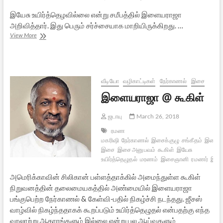
இயேசு உயிர்த்தெழவில்லை என்று சமீபத்தில் இளையராஜா
அறிவித்தார். இது பெரும் சர்ச்சையாக மாறியிருக்கிறது. …
இயேசு
View More
உயிர்த்தெழவில்லை:
இளையராஜா
சொன்னது
சரியே
வீடியோ
வழிகாட்டிகள்
நேர்காணல்
இசை
இளையராஜா @ கூகிள்
ஜடாயு
March 26, 2018
ரமண
மகரிஷி
நேர்காணல்
இசைக்குழு
சங்கீதம்
இசைக்
இசை
இசை அனுபவம்
கூகிள்
இயேசு
உயிர்த்தெழுதல்
மரணம்
இசைஞானி
ரமணர்
இசை
அமெரிக்காவின் சிலிகான் பள்ளத்தாக்கில் அமைந்துள்ள கூகிள்
நிறுவனத்தின் தலைமையகத்தில் அண்மையில் இளையராஜா
பங்குபெற்ற நேர்காணல் & கேள்வி-பதில் நிகழ்ச்சி நடந்தது. ஜீசஸ்
வாழ்வில் நிகழ்ந்ததாகக் கூறப்படும் உயிர்த்தெழுதல் என்பதற்கு எந்த
வரலாற்று ஆதாரங்களும் இல்லை என்று பல ஆய்வுகளும்