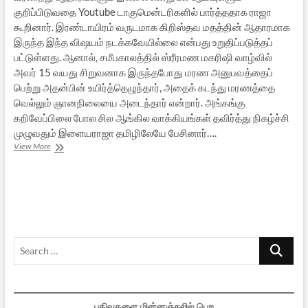
குறிப்பிடுவதை Youtube டாகுமென்டரிகளில் பார்த்ததாக ராஜா
கூறினார். இரண்டாயிரம் வருடமாக கிறிஸ்தவ மதத்தின் ஆதாரமாக
இருந்த இந்த விஷயம் நடக்கவேயில்லை என்பது உறுதிப்படுத்தப்
பட்டுள்ளது. ஆனால், சமீபகாலத்தில் ஸ்ரீரமண மகரிஷி வாழ்வில்
அவர் 15 வயது சிறுவனாக இருந்தபோது மரண அனுபவத்தைப்
பெற்று அதன்பின் உயிர்த்தெழுந்தார், அதைக் கடந்து மரணத்தை
வெல்லும் ஞானநிலையை அடைந்தார் என்றார். அங்கங்கு
கறிவேப்பிலை போல சில ஆங்கில வாக்கியங்கள் தவிர்த்து நிகழ்ச்சி
முழுவதும் இளையராஜா தமிழிலேயே பேசினார்….
இளையராஜா
View More
@
கூகிள்
Search
…
பதிவுகளை மின்னஞ்சலில் பெற