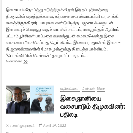
இசையால் தோய்த்து எடுத்திருக்கிறார் இந்தப் புதினத்தை.
தி.ஜா.வின் எழுத்துக்களை, கற்பனையை ஸ்வரமாக்கி வரமாக்கி
வைத்திருக்கிறார்.. பாபுவை கண்டுபிடித்த யமுனா அவனுடன்
இணையும் பொழுது வரும் வயலின் கூட்டம், மனதுக்குள் ஆயிரம்
பட்டாம்பூச்சிகள் பறப்பதை கமகத்துடன் கமகமவென்று இசை
வாசனை வீசைசெய்வது தெய்வீகம்… இளையராஜாவின் இசை –
தி.ஜானகிராமனின் மோகமுள்ளுக்கு கிடைத்த பாக்கியம்,
“பொன்னியின் செல்வன்” தவறவிட்ட மகுடம்…
மோகமுள்
View More
சூடிய
இளையராஜாவின்
இசைமகுடம்
வழிகாட்டிகள்
அரசியல்
இசை
இசைஞானியை
வசைபாடும் திமுகவினர்:
பதிலடி
ச.சண்முகநாதன்
April 19, 2022