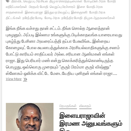
திராவிட வெறுப்பு அரசியல்
திமுக கொத்தடிமைகள்
மோடியின் அரசு
மோதி
எதிர்ப்பாளர்கள்
பிரதமர் மோதி
வெறுப்பு பிரச்சாரம்
இசை
மோதி அரசு
சாதனைகள்
இளையராஜா
இந்துமத வெறுப்பு
இசைஞானி
மோதி அரசு
திட்டங்கள்
நரேந்திர மோடி
மோடி அரசு
நரேந்திர மோதி
திமுக ஆதரவாளர்கள்
இங்க நீங்க வச்சது தான் சட்டம். நீங்க சொல்ற ஆளைத்தான்
புகழனும். அப்படி இல்லாம உங்களுக்கு பிடிக்காதவங்க யாரையாவது
புகழ்ந்து பேசினா அவரைப்பத்தி தப்பா பேசுவீங்க.. இன்றைய
கோழைவுட் போல சுயலாபத்துக்காக அரசியல்வாதிகளுக்கு சலாம்
போட்டு காரியம் சாதிப்பவர் அல்ல. சரியான ஆண்மகன் எங்கள்
ராஜா. இது பெரியார் மண் என்று கொக்கரித்துக்கொண்டிருந்த
பொழுது, ஒவ்வொரு முறையும் “குருர் பிரம்மா குருர் விஷ்ணு”
ஸ்லோகம் ஒலிக்க விட்டே மேடையேறிய புனிதன் எங்கள் ராஜா….
இசைஞானியை
View More
வசைபாடும்
திமுகவினர்:
பதிலடி
பிறமதங்கள்
விவாதம்
இளையராஜாவின்
இரமண அனுபவங்களும்
இரு