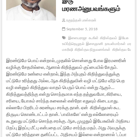
மரணஅனுபவங்களும்
ரகுநந்தன் பாஸ்கரன்
September 5, 2018
இளையராஜா
கூகிள்
கிறிஸ்தவம்
இயேசு
உயிர்த்தெழுதல்
இசைஞானி
நாயன்மார்கள்
மரணம
மகரிஷி
கிறிஸ்தவ நிறுவனங்கள்
கிறிஸ்தவ மோசட
இரண்டுமே பொய் என்றால், முதலில் சொன்னது போல இரமணரின்
வழிக்கு சேதமில்லை, ஆனால் கிறித்துவம் குப்பையில் சேரும்.
இரண்டுமே உண்மை என்றால், இந்த அற்புதம் கிறித்துவத்துக்கு
மட்டுமே உரித்தது அல்ல, ஆக கிறித்துவின் வழி மட்டுமே வீடு பெற
வழி என்னும் கிறித்துவ வாதம் பெரும் பொய் என்று ஆகும்…
கிறித்துவத்திற்கு என்று சொந்தமாக எந்த தத்துவமோ, கிரியை,
சரியை, யோகம் சார்ந்த கலைகள் என்றோ எதுவும் கிடையாது.
எல்லாமே பிறரிடம் சுரண்டிய சரக்கு தான். ஏன் கிறிஸ்துமஸ் கூட
திருடிய கொண்டாட்டம் தான். ‘பாவிகளே’ என்று எல்லோரையும்
கூறுவது மட்டுமே சொந்த சரக்கு. ஆக, முழுதும் இயேசுவின் அதிசய
பிறப்பு இறப்பு மீட்பு என்பதை மட்டுமே சார்ந்த மதம். அது அவருக்கு
மட்டுமே உரித்தான தனிப்பட்ட அதிசயம் இல்லை என்றானால் ‘டப்பா