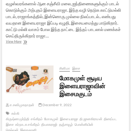
ஏழுஸ்வரங்களால் ஆன சஞ்சீவி மலை, ஐந்திணைகளுக்கும் பாடல்
கொடுக்கும் அற்புதம் இளையராஜா. இந்த வழி நெடுக காட்டுமல்லி
பாடல், ராஜாங்கத்தில், இன்னொரு முல்லை நிலப்பாடல்.. எண்பது
வயதான இளையராஜா இப்படி எழுதி, இசையமைத்து பாடுகிறார்.
காட்டு மல்லி வாசம் போல இந்த நாட்டை இந்தப் பாடலால் மணக்கச்
செய்திருக்கிறார் ராஜா…
வழிநெடுக
View More
காட்டுமல்லி:
இசைஞானியின்
மாயம்
சினிமா
இசை
மோகமுள் சூடிய
இளையராஜாவின்
இசைமகுடம்
ச.சண்முகநாதன்
December 9, 2022
கல்கி
கிருஷ்ணமூர்த்தி
சங்கீதம்
மோகமுள்
இளையராஜா
தி.ஜானகிராமன்
திரைப்பட
இசை
கர்நாடக சங்கீதம்
தியாகராஜர்
தஞ்சாவூர்
பொன்னியின்
செல்வன்
இசைஞானி