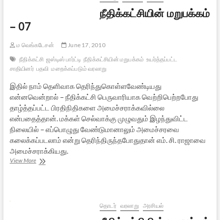
நீதிக்கட்சியின் மறுபக்கம்
– 07
ம வெங்கடேசன்
June 17, 2010
நீதிக்கட்சி
ஜஸ்டிஸ் பார்ட்டி
நீதிக்கட்சியின் மறுபக்கம்
உயர்த்தப்பட்ட
சாதியினர்
பதவி
மறைக்கப்படும் வரலாறு
இதில் நாம் தெளிவாக தெரிந்துகொள்ளவேண்டியது
என்னவென்றால் – நீதிக்கட்சி பெருவாரியாக வெற்றிபெற்றபோது
தாழ்த்தப்பட்ட பிரதிநிதிகளை அமைச்சராக்கவில்லை
என்பதைத்தான். மக்கள் செல்வாக்கு முழுவதும் இழந்துவிட்ட
நிலையில் – எப்பொழுது வேண்டுமானாலும் அமைச்சரவை
கலைக்கப்படலாம் என்று தெரிந்திருந்தபோதுதான் எம். சி. ராஜாவை
அமைச்சராக்கியது.
நீதிக்கட்சியின்
View More
மறுபக்கம்
–
07
தொடர்
வரலாறு
அரசியல்