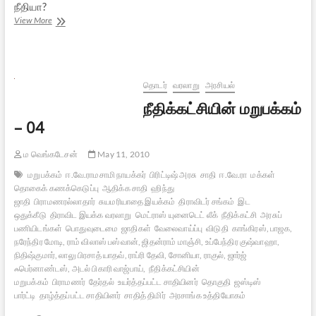
நீதியா?
நீதிக்கட்சியின்
View More
மறுபக்கம்
–
05
தொடர்
வரலாறு
அரசியல்
நீதிக்கட்சியின் மறுபக்கம்
– 04
ம வெங்கடேசன்
May 11, 2010
மறுபக்கம்
ஈ.வே.ராமசாமி நாயக்கர்
பிரிட்டிஷ் அரசு
சாதி
ஈ.வே.ரா
மக்கள்
தொகைக் கணக்கெடுப்பு
ஆதிக்க சாதி
ஹிந்து
ஜாதி
பிராமணரல்லாதார்
சுயமரியாதை இயக்கம்
திராவிடர் சங்கம்
இட
ஒதுக்கீடு
திராவிட இயக்க வரலாறு
மெட்ராஸ் யுனைடெட் லீக்
நீதிக்கட்சி
அரசுப்
பணியிடங்கள்
பொதுவுடைமை
ஜாதிகள்
வேலைவாய்ப்பு
விடுதி
காங்கிரஸ், பாஜக,
நரேந்திர மோடி, ராம் விலாஸ் பஸ்வான், ஜிதன்ராம் மாஞ்சி, உப்பேந்திர குஷ்வாஹா,
நிதிஷ்குமார், லாலு பிரசாத் யாதவ், ராப்ரி தேவி, சோனியா, ராகுல், ஜார்ஜ்
ஃபெர்னாண்டஸ், அடல் பிகாரி வாஜ்பாய்,
நீதிக்கட்சியின்
மறுபக்கம்
பிராமணர்
தேர்தல்
உயர்த்தப்பட்ட சாதியினர்
தொகுதி
ஜஸ்டிஸ்
பார்ட்டி
தாழ்த்தப்பட்ட சாதியினர்
சாதித் திமிர்
அரசாங்க உத்தியோகம்