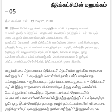
நீதிக்கட்சியின் மறுபக்கம்
– 05
ம வெங்கடேசன்
May 25, 2010
நீதிக்கட்சியின் மறுபக்கம்
சுயராஜ்ஜியக் கட்சி
மிராசுதாரர்
சைமன்
கமிஷன்
தலித்
உயர்த்தப்பட்ட சாதியினர்
வைசிராய்
தாழ்த்தப்பட்டவர்
பிரிட்டிஷ்
அரசு
ஆளுநர்
பிராமணரல்லாதார்
அமைச்சரவை
இட
ஒதுக்கீடு
பிராமணர்
பதவி
நீதிக்கட்சி
வகுப்புரிமை ஆணை
காங்கிரஸ், பாஜக,
நரேந்திர மோடி, ராம் விலாஸ் பஸ்வான், ஜிதன்ராம் மாஞ்சி, உப்பேந்திர குஷ்வாஹா,
நிதிஷ்குமார், லாலு பிரசாத் யாதவ், ராப்ரி தேவி, சோனியா, ராகுல், ஜார்ஜ்
ஃபெர்னாண்டஸ், அடல் பிகாரி வாஜ்பாய்,
சென்னை மாகாணம்
ஜஸ்டிஸ்
பார்ட்டி
மாண்டேகு-செம்ஸ்போர்ட்
இரட்டையாட்சி முறை
திராவிட
வகுப்புரிமை ஆணையை நீதிக்கட்சி ஆட்சியின் முக்கிய சாதனை
என்று தம்பட்டம் அடித்துக் கொள்கின்றனர். பார்ப்பனரல்லாத
மக்களுக்காக – குறிப்பாக தாழ்த்தப்பட்ட மக்களுக்காக – நீதிக்கட்சி
ஆட்சி இந்த சாதனையைக் கொண்டுவந்தது என்று சொல்லிக்
கொள்ளுகிறார்கள்…இந்த ஆணை…மக்கள் தொகையில்
பெருவாரியான எண்ணிக்கையில் இருந்த தாழ்த்தப்பட்டவர்களுக்கு
ஒரே ஒரு இடம் கொடுத்ததானது தாழ்த்தப்பட்டவர்களின் உரிமையை
குழிதோண்டிப் புதைத்ததாகத் தானே அர்த்தம்? இதுதான் சமூக