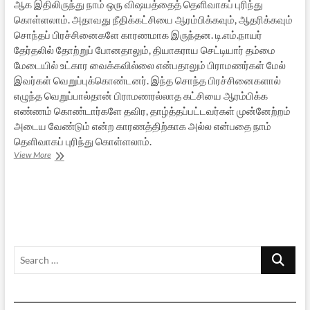
ஆக இதிலிருந்து நாம் ஒரு விஷயத்தைத் தெளிவாகப் புரிந்து
கொள்ளலாம். அதாவது நீதிக்கட்சியை ஆரம்பிக்கவும், ஆதரிக்கவும்
சொந்தப் பிரச்சினைகளே காரணமாக இருந்தன. டி.எம்.நாயர்
தேர்தலில் தோற்றுப் போனதாலும், தியாகராய செட்டியார் தம்மை
மேடையில் உட்கார வைக்கவில்லை என்பதாலும் பிராமணர்கள் மேல்
இவர்கள் வெறுப்புக்கொண்டனர். இந்த சொந்த பிரச்சினைகளால்
எழுந்த வெறுப்பால்தான் பிராமணரல்லாத கட்சியை ஆரம்பிக்க
எண்ணம் கொண்டார்களே தவிர, தாழ்த்தப்பட்டவர்கள் முன்னேற்றம்
அடைய வேண்டும் என்ற காரணத்திற்காக அல்ல என்பதை நாம்
தெளிவாகப் புரிந்து கொள்ளலாம்.
நீதிக்கட்சியின்
View More
மறுபக்கம்
–
04
Search
…