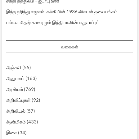
சக்தி தத்துவம் – ஜடாயு உரை
இந்த ஹிந்து சமூகம்: கல்கியின் 1936 விகடன் தலையங்கம்
பங்களாதேஷ் கலவரமும் இந்தியாவின்பாதுகாப்பும்
வகைகள்
அஞ்சலி
(55)
அனுபவம்
(163)
அரசியல்
(769)
அறிவிப்புகள்
(92)
அறிவியல்
(57)
ஆன்மிகம்
(433)
இசை
(34)