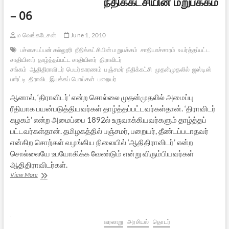
நீதிக்கட்சியின் மறுபக்கம்
– 06
ம வெங்கடேசன்
June 1, 2010
பச்சையப்பன் கல்லூரி
நீதிக்கட்சியின் மறுபக்கம்
சாதியாச்சாரம்
உயர்த்தப்பட்ட
சாதியினர்
தாழ்த்தப்பட்ட சாதியினர்
திராவிடர்
சங்கம்
ஆதிதிராவிடர்
பெயர்காரணம்
பஞ்சமர்
நீதிக்கட்சி
முதன்முதலில்
ஜஸ்டிஸ்
பார்ட்டி
திராவிட இயக்கப் பொய்கள்
பறையர்
ஆனால், ‘திராவிடர்’ என்ற சொல்லை முதன்முதலில் அமைப்பு
ரீதியாக பயன்படுத்தியவர்கள் தாழ்த்தப்பட்டவர்கள்தான். ‘திராவிடர்
கழகம்’ என்ற அமைப்பை 1892ல் உருவாக்கியவர்களும் தாழ்த்தப்
பட்டவர்கள்தான். தமிழகத்தில் பஞ்சமர், பறையர், தீண்டப்படாதவர்
என்கிற சொற்கள் வழங்கிய நிலையில் ‘ஆதிதிராவிடர்’ என்ற
சொல்லையே உபயோகிக்க வேண்டும் என்று விரும்பியவர்கள்
ஆதிதிராவிடர்கள்.
நீதிக்கட்சியின்
View More
மறுபக்கம்
–
06
வரலாறு
அரசியல்
தொடர்