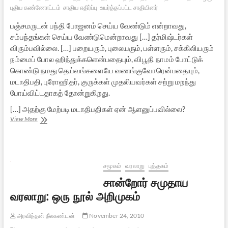
புதிய கண்ணோட்டம்
சாதிய எதிர்ப்பு
உயர்த்தப்பட்ட சாதியினர்
பஞ்சமருடன் பந்தி போஜனம் செய்ய வேண்டும் என்றாவது,
சம்பந்தங்கள் செய்ய வேண்டுமென்றாவது […] தர்மிஷ்டர்கள்
விரும்பவில்லை. […] பறையரும், புலையரும், பள்ளரும், சக்கிலியரும்
நம்மைப் போல ஹிந்துக்களென்பதையும், விபூதி நாமம் போட்டுக்
கொண்டு நமது தெய்வங்களையே வணங்குவோரென்பதையும்,
மடாதிபதி, புரோஹிதர், குருக்கள் முதலியவர்கள் சற்று மறந்து
போய்விட்டதாகத் தோன்றுகிறது.
[…] அதற்கு மேற்படி மடாதிபதிகள் ஏன் ஆளனுப்பவில்லை?
மலருங்கள்
View More
மடாதிபதிகளே…
சமூகம்
வரலாறு
புத்தகம்
சான்றோர் சமுதாய
வரலாறு: ஒரு நூல் அறிமுகம்
அரவிந்தன் நீலகண்டன்
November 24, 2010