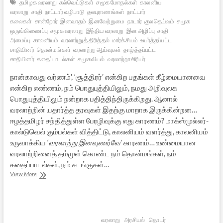
தமிழக வரலாறு
கல்வெட்டுகள்
சமூக மோதல்கள்
காலனிய
வரலாறு
சாதி
நாட்டார் வழிபாடு
தலபுராணங்கள்
நாட்டார்
கலைகள்
சான்றோர்
இனவாதம்
இனவேற்றுமை
நாடார்
குலதெய்வம்
சமூக
ஒருங்கிணைப்பு
சமூக வரலாறு
இந்திய வரலாறு
இன அழிப்பு
சாதி
அமைப்பு
காலனியம்
வரலாற்றுத் திரித்தல்
மார்க்சியம்
உயர்த்தப்பட்ட
சாதியினர்
தொன்மங்கள்
வரலாற்று ஆய்வுகள்
தாழ்த்தப்பட்ட
சாதியினர்
கதைப்பாடல்கள்
சமூகவியல்
வரலாற்றாசிரியர்
நான்காவது வர்ணம்’, ‘சூத்திரர்’ என்கிற பதங்கள் கீழ்மையானவை
என்கிற எண்ணம், நம் பொதுபுத்தியிலும், நமது அறிவுலக
பொதுபுத்தியிலும் நன்றாக பதித்திந்திருக்கிறது. ஆனால்
வரலாற்றின் யதார்த்த தரவுகள் இதற்கு மாறாக இருக்கின்றன…
ஈழத்தமிழர் சந்தித்துள்ள பேரழிவுக்கு எது காரணம்? மாக்ஸ்முல்லர்-
கால்டுவெல் கும்பல்கள் வித்திட்டு, காலனியம் வளர்த்து, காலனியம்
உருவாக்கிய ‘
வரலாற்று இனவுணர்வே
’ காரணம்… உண்மையான
வரலாற்றினைத் தம்முள் கொண்ட நம் தொன்மங்கள், நம்
கதைப்பாடல்கள், நம் சடங்குகள்…
சான்றோர்
View More
சமுதாய
வரலாறு:
ஒரு
நூல்
அறிமுகம்
வரலாறு
அரசியல்
தொடர்