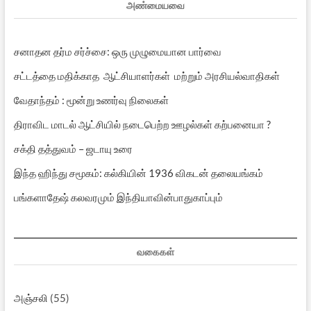
அண்மையவை
சனாதன தர்ம சர்ச்சை: ஒரு முழுமையான பார்வை
சட்டத்தை மதிக்காத ஆட்சியாளர்கள் மற்றும் அரசியல்வாதிகள்
வேதாந்தம் : மூன்று உணர்வு நிலைகள்
திராவிட மாடல் ஆட்சியில் நடைபெற்ற ஊழல்கள் கற்பனையா ?
சக்தி தத்துவம் – ஜடாயு உரை
இந்த ஹிந்து சமூகம்: கல்கியின் 1936 விகடன் தலையங்கம்
பங்களாதேஷ் கலவரமும் இந்தியாவின்பாதுகாப்பும்
வகைகள்
அஞ்சலி
(55)