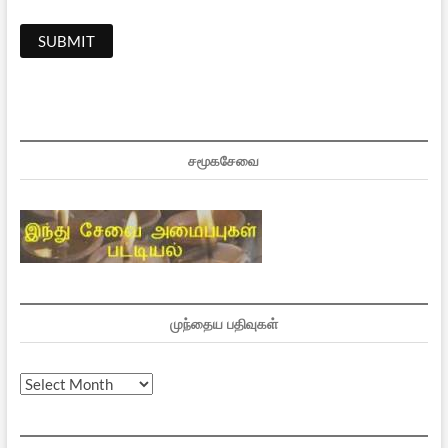
சமூகசேவை
முந்தைய பதிவுகள்
முந்தைய
பதிவுகள்