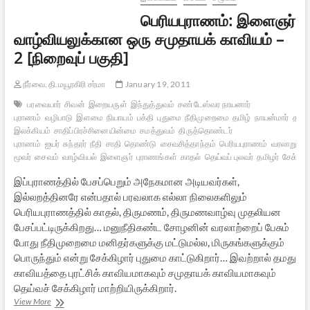
பெரியபுராணம்: இளைஞர்
வாழ்வியலுக்கான ஒரு சமுதாயக் காவியம் –
2 [நிறைவுப் பகுதி]
நீர்வை. தி.மயூரகிரி சர்மா
January 19, 2011
பரவையார்
சிவன்
இறையருள்
இந்துத்துவம்
சண்டேஸ்வர நாயனார்
புராணம்
வழிபாடு
இளமை
நியாயம்
பக்தி
புதுமை
நீதிமுறைமை
தமிழ்
நாயன்மார்
தமிழ
இலக்கியம்
சாதிப்பிரச்சினையின்மை
சமத்துவம்
திருத்தொண்டர்
புராணம்
ஐயர்
சுந்தரர்
நீதி
சாதி
தொண்டு
சைவசித்தாந்தம்
பெரியபுராணம்
வரலாறு
சி
மூவர்
சைவம்
வாழ்வியல்
இளைஞர்
புராணங்கள்
காதல்
தெய்வப் புலவர்
தமிழர்
சேக்கிழ
இப்புராணத்தில் பேசப்பெறும் அநேகமான அடியவர்கள்,
இல்லறத்தினரே என்பதால் பரவலாக எல்லா நிலைகளிலும்
பெரியபுராணத்தில் காதல், திருமணம், திருமணவாழ்வு முதலியன
பேசப்பட்டிருக்கிறது… மனுநீதிகண்ட சோழனின் வரலாற்றைப் பேசும்
போது நீதிமுறைமை மனிதர்களுக்கு மட்டுமல்ல, மிருகங்களுக்கும்
பொருந்தும் என்று சேக்கிழார் புதுமை காட்டுகிறார்… இவற்றால் தமது
காவியத்தை புரட்சிக் காவியமாகவும் சமுதாயக் காவியமாகவும்
தெய்வச் சேக்கிழார் மாற்றியிருக்கிறார்.
பெரியபுராணம்:
View More