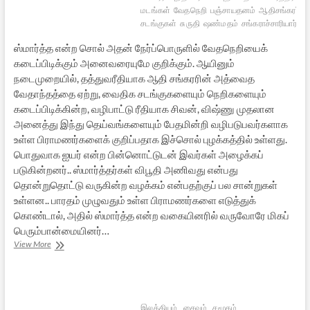
மடங்கள்
வேதநெறி
பஞ்சாயதனம்
ஆதிசங்கரர்
ப
சடங்குகள்
சுருதி
ஷண்மதம்
சங்கராச்சாரியார்
அற
ஸ்மார்த்த என்ற சொல் அதன் நேர்ப்பொருளில் வேதநெறியைக்
கடைப்பிடிக்கும் அனைவரையுமே குறிக்கும். ஆயினும்
நடைமுறையில், தத்துவரீதியாக ஆதி சங்கரரின் அத்வைத
வேதாந்தத்தை ஏற்று, வைதிக சடங்குகளையும் நெறிகளையும்
கடைப்பிடிக்கின்ற, வழிபாட்டு ரீதியாக சிவன், விஷ்ணு முதலான
அனைத்து இந்து தெய்வங்களையும் பேதமின்றி வழிபடுபவர்களாக
உள்ள பிராமணர்களைக் குறிப்பதாக இச்சொல் புழக்கத்தில் உள்ளது.
பொதுவாக ஐயர் என்ற பின்னொட்டுடன் இவர்கள் அழைக்கப்
படுகின்றனர்.. ஸ்மார்த்தர்கள் விபூதி அணிவது என்பது
தொன்றுதொட்டு வருகின்ற வழக்கம் என்பதற்குப் பல சான்றுகள்
உள்ளன.. பாரதம் முழுவதும் உள்ள பிராமணர்களை எடுத்துக்
கொண்டால், அதில் ஸ்மார்த்த என்ற வகையினரில் வருவோரே மிகப்
பெரும்பான்மையினர்…
ஸ்மார்த்தர்
View More
:
ஓர்
அறிமுகம்
இலக்கியம்
சைவம்
சமூகம்