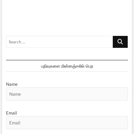
இளைஞர்
வாழ்வியலுக்கான
ஒரு
சமுதாயக்
காவியம்
–
2
Search
[நிறைவுப்
பகுதி]
…
பதிவுகளை மின்னஞ்சலில் பெற
Name
Email