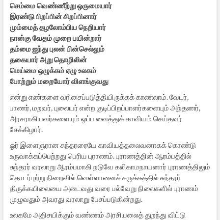
செம்மை வெண்ணீற்று ஒருமையார்
இரண்டு பிறப்பின் சிறப்பினார்
மும்மைத் தழலோம்பிய நெறியார்
நான்கு வேதம் முறை பயின்றார்
தம்மை ஐந்து புலன் பின்செல்லும்
தகையார் அறு தொழிலின்
மெய்மை ஒழுக்கம் ஏழு உலகம்
போற்றும் மறையோர் விளங்குவது
என்று எண்களை வரிசைப்படுத்தியிருக்கக் காணலாம். வேடர்,
பாணர், மறவர், புலையர் என்ற குடிப்பிறப்பாளர்களையும் அந்தணர்,
அரசராகியவர்களையும் ஒப்ப வைத்துக் காவியம் செய்தவர்
சேக்கிழார்.
ஓர் இளைஞரான சுந்தரரையே காவியத்தலைவனாகக் கொண்டு
உருவாக்கப்பெற்றது பெரிய புராணம். புராணத்தின் ஆரம்பத்தில்
சுந்தரர் வரலாறு ஆரம்பமாகி நடுவே கலிகாமநாயனார் புராணத்திலும்
தொடர்புற்று நிறைவில் வெள்ளானைச் சருக்கத்தில் சுந்தரர்
திருக்கயிலையை அடைவது வரை பல்வேறு நிலைகளில் புராணம்
முழுவதும் அவரது வரலாறு பேசப்படுகின்றது.
உலகமே அதிசயிக்கும் வண்ணம் அரசியலைத் துறந்து விட்டு