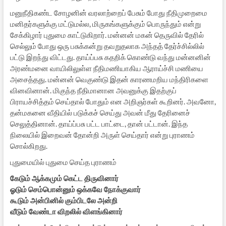
மனுநீதிகண்ட சோழனின் வரலாற்றைப் பேசும் போது நீதிமுறைமை
மனிதர்களுக்கு மட்டுமல்ல, மிருகங்களுக்கும் பொருந்தும் என்று
சேக்கிழார் புதுமை காட்டுகிறார். மன்னன் மகன் தெருவில் தேரில்
செல்லும் போது ஒரு பசுக்கன்று தவறுதலாக அந்தத் தேர்ச்சில்லில்
பட்டு இறந்து விட்டது. தாய்ப்பசு கதறிக் கொண்டு வந்து மன்னனின்
அரண்மனை வாயிலிலுள்ள நீதிமணியாகிய ஆராய்ச்சி மணியை
அசைத்தது. மன்னன் வெகுண்டு இதன் காரணமறிய மந்திரிகளை
வினவினான். மிகுந்த நீதிமானான அவனுக்கு இதற்குப்
பிராயச்சித்தம் செய்தால் போதும் என அறிஞர்கள் கூறினர். அவனோ,
தன்மகனை வீதியில் படுக்கச் செய்து அவன் மீது தேரினைச்
செலுத்தினான். தாய்ப்பசு பட்ட பாட்டை, தான் பட்டான். இந்த
நிலையில் இறைவன் தோன்றி அருள் செய்தார் என்று புராணம்
சொல்கிறது.
புதுமையில் புதுமை செய்த புராணம்
கேடும் ஆக்கமும் கெட்ட திருவினார்
ஓடும் செம்பொன்னும் ஒக்கவே நோக்குவார்
கூடும் அன்பினில் கும்பிடலே அன்றி
வீடும் வேண்டா விறலில் விளங்கினார்