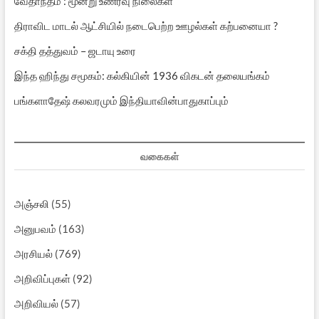
வேதாந்தம் : மூன்று உணர்வு நிலைகள்
திராவிட மாடல் ஆட்சியில் நடைபெற்ற ஊழல்கள் கற்பனையா ?
சக்தி தத்துவம் – ஜடாயு உரை
இந்த ஹிந்து சமூகம்: கல்கியின் 1936 விகடன் தலையங்கம்
பங்களாதேஷ் கலவரமும் இந்தியாவின்பாதுகாப்பும்
வகைகள்
அஞ்சலி
(55)
அனுபவம்
(163)
அரசியல்
(769)
அறிவிப்புகள்
(92)
அறிவியல்
(57)