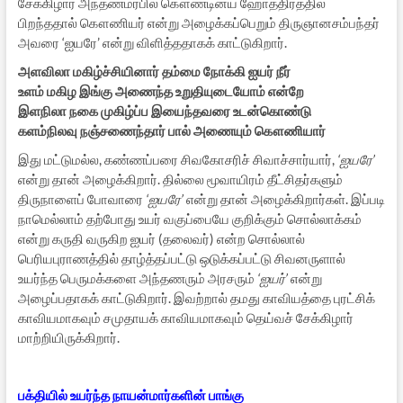
சேக்கிழார் அந்தணமரபில் கௌண்டின்ய ஹோத்திரத்தில்
பிறந்ததால் கௌணியர் என்று அழைக்கப்பெறும் திருஞானசம்பந்தர்
அவரை ‘ஐயரே’ என்று விளித்ததாகக் காட்டுகிறார்.
அளவிலா மகிழ்ச்சியினார் தம்மை நோக்கி ஐயர் நீர்
உளம் மகிழ இங்கு அணைந்த உறுதியுடையோம் என்றே
இளநிலா நகை முகிழ்ப்ப இயைந்தவரை உடன்கொண்டு
களம்நிலவு நஞ்சணைந்தார் பால் அணையும் கௌணியார்
இது மட்டுமல்ல, கண்ணப்பரை சிவகோசரிச் சிவாச்சார்யார்,
‘ஐயரே’
என்று தான் அழைக்கிறார். தில்லை மூவாயிரம் தீட்சிதர்களும்
திருநாளைப் போவாரை
‘ஐயரே’
என்று தான் அழைக்கிறார்கள். இப்படி
நாமெல்லாம் தற்போது உயர் வகுப்பையே குறிக்கும் சொல்லாக்கம்
என்று கருதி வருகிற ஐயர் (தலைவர்) என்ற சொல்லால்
பெரியபுராணத்தில் தாழ்த்தப்பட்டு ஒடுக்கப்பட்டு சிவனருளால்
உயர்ந்த பெருமக்களை அந்தணரும் அரசரும்
‘ஐயர்’
என்று
அழைப்பதாகக் காட்டுகிறார். இவற்றால் தமது காவியத்தை புரட்சிக்
காவியமாகவும் சமுதாயக் காவியமாகவும் தெய்வச் சேக்கிழார்
மாற்றியிருக்கிறார்.
பக்தியில் உயர்ந்த நாயன்மார்களின் பாங்கு