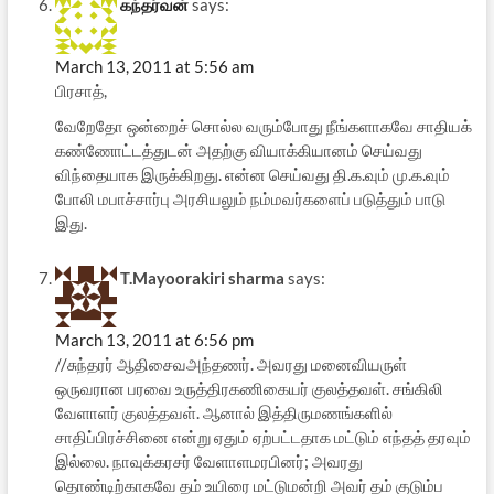
கந்தர்வன்
says:
March 13, 2011 at 5:56 am
பிரசாத்,
வேறேதோ ஒன்றைச் சொல்ல வரும்போது நீங்களாகவே சாதியக்
கண்ணோட்டத்துடன் அதற்கு வியாக்கியானம் செய்வது
விந்தையாக இருக்கிறது. என்ன செய்வது தி.க.வும் மு.க.வும்
போலி மபாச்சார்பு அரசியலும் நம்மவர்களைப் படுத்தும் பாடு
இது.
T.Mayoorakiri sharma
says:
March 13, 2011 at 6:56 pm
//சுந்தரர் ஆதிசைவஅந்தணர். அவரது மனைவியருள்
ஒருவரான பரவை உருத்திரகணிகையர் குலத்தவள். சங்கிலி
வேளாளர் குலத்தவள். ஆனால் இத்திருமணங்களில்
சாதிப்பிரச்சினை என்று ஏதும் ஏற்பட்டதாக மட்டும் எந்தத் தரவும்
இல்லை. நாவுக்கரசர் வேளாளமரபினர்; அவரது
தொண்டிற்காகவே தம் உயிரை மட்டுமன்றி அவர் தம் குடும்ப