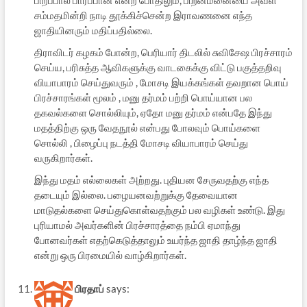
பிறப்பால் பார்ப்பான் என்ற போதிலும், பிறன்மனையை அவள்
சம்மதமின்றி நாடி தூக்கிச்சென்ற இராவணனை எந்த
ஜாதியினரும் மதிப்பதில்லை.
திராவிடர் கழகம் போன்ற, பெரியார் திடலில் சுவிசேஷ பிரச்சாரம்
செய்ய, பரிசுத்த ஆவிகளுக்கு வாடகைக்கு விட்டு பகுத்தறிவு
வியாபாரம் செய்துவரும் , மோசடி இயக்கங்கள் தவறான பொய்
பிரச்சாரங்கள் மூலம் , மனு தர்மம் பற்றி பொய்யான பல
தகவல்களை சொல்லியும், ஏதோ மனு தர்மம் என்பதே இந்து
மதத்திற்கு ஒரு வேதநூல் என்பது போலவும் பொய்களை
சொல்லி , பிழைப்பு நடத்தி மோசடி வியாபாரம் செய்து
வருகிறார்கள்.
இந்து மதம் எல்லைகள் அற்றது. புதியன சேருவதற்கு எந்த
தடையும் இல்லை. பழையனவற்றுக்கு தேவையான
மாடுதல்களை செய்துகொள்வதற்கும் பல வழிகள் உண்டு. இது
புரியாமல் அவர்களின் பிரச்சாரத்தை நம்பி ஏமாந்து
போனவர்கள் எதற்கெடுத்தாலும் உயர்ந்த ஜாதி தாழ்ந்த ஜாதி
என்று ஒரு பிரமையில் வாழ்கிறார்கள்.
பிரதாப்
says: