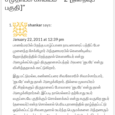
பகுதி]”
shankar
says:
January 22, 2011 at 12:39 pm
பாணர்மரபில் பிறந்த யாழ்ப்பாண நாயனாரைப் பற்றிப் பேச
முனைந்த சேக்கிழார் அந்தணமரபில் கௌண்டின்ய
ஹோத்திரத்தில் பிறந்ததால் கௌணியர் என்று
அழைக்கப்பெறும் திருஞானசம்பந்தர் அவரை ‘ஐயரே’ என்று
விளித்ததாகக் காட்டுகிறார்.
இது மட்டுமல்ல, கண்ணப்பரை சிவகோசரிச் சிவாச்சார்யார்,
‘ஐயரே’ என்று தான் அழைக்கிறார். தில்லை மூவாயிரம்
தீட்சிதர்களும் திருநாளைப் போவாரை ‘ஐயரே’ என்று தான்
அழைக்கிறார்கள். இப்படி நாமெல்லாம் தற்போது உயர்
வகுப்பையே குறிக்கும் சொல்லாக்கம் என்று கருதி வருகிற ஐயர்
(தலைவர்) என்ற சொல்லால் பெரியபுராணத்தில் தாழ்த்தப்பட்டு
ஒடுக்கப்பட்டு சிவனருளால் உயர்ந்த பெருமக்களை அந்தணரும்