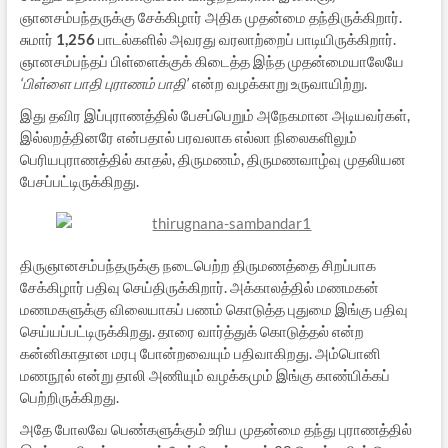
ஞானசம்பந்தருக்கு சேக்கிழார் அதிக முதன்மை தந்திருக்கிறார்.
சுமார்
1,256
பாடல்களில் அவரது வரலாற்றைப் பாடியிருக்கிறார்.
ஞானசம்பந்தப் பிள்ளைக்குக் கிடைத்த இந்த முதன்மையாலேயே
‘பிள்ளை பாதி புராணம் பாதி’
என்ற வழக்காறு உருவாயிற்று.
இது தவிர இப்புராணத்தில் பேசப்பெறும் அநேகமான அடியவர்கள்,
இல்லறத்தினரே என்பதால் பரவலாக எல்லா நிலைகளிலும்
பெரியபுராணத்தில் காதல், திருமணம், திருமணவாழ்வு முதலியன
பேசப்பட்டிருக்கிறது.
திருஞானசம்பந்தருக்கு நடைபெற்ற திருமணத்தை சிறப்பாக
சேக்கிழார் பதிவு செய்திருக்கிறார். அக்காலத்தில் மணமகன்
மணமகளுக்கு விலையாகப் பணம் கொடுத்த புதுமை இங்கு பதிவு
செய்யப்பட்டிருக்கிறது. தாரை வார்த்துக் கொடுத்தல் என்ற
கன்னிகாதான மரபு போன்றவையும் பதிவாகிறது. அம்பொனி
மணநூல் என்று தாலி அணியும் வழக்கமும் இங்கு காண்பிக்கப்
பெற்றிருக்கிறது.
அதே போலவே பெண்களுக்கும் உரிய முதன்மை தந்து புராணத்தில்