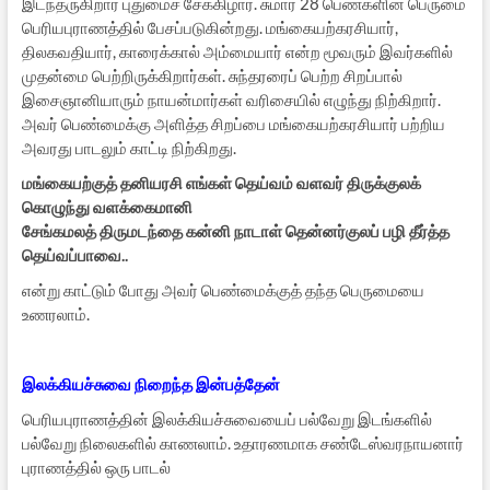
இடந்தருகிறார் புதுமைச் சேக்கிழார். சுமார் 28 பெண்களின் பெருமை
பெரியபுராணத்தில் பேசப்படுகின்றது. மங்கையற்கரசியார்,
திலகவதியார், காரைக்கால் அம்மையார் என்ற மூவரும் இவர்களில்
முதன்மை பெற்றிருக்கிறார்கள். சுந்தரரைப் பெற்ற சிறப்பால்
இசைஞானியாரும் நாயன்மார்கள் வரிசையில் எழுந்து நிற்கிறார்.
அவர் பெண்மைக்கு அளித்த சிறப்பை மங்கையற்கரசியார் பற்றிய
அவரது பாடலும் காட்டி நிற்கிறது.
மங்கையற்குத் தனியரசி எங்கள் தெய்வம் வளவர் திருக்குலக்
கொழுந்து வளக்கைமானி
சேங்கமலத் திருமடந்தை கன்னி நாடாள் தென்னர்குலப் பழி தீர்த்த
தெய்வப்பாவை..
என்று காட்டும் போது அவர் பெண்மைக்குத் தந்த பெருமையை
உணரலாம்.
இலக்கியச்சுவை நிறைந்த இன்பத்தேன்
பெரியபுராணத்தின் இலக்கியச்சுவையைப் பல்வேறு இடங்களில்
பல்வேறு நிலைகளில் காணலாம். உதாரணமாக சண்டேஸ்வரநாயனார்
புராணத்தில் ஒரு பாடல்