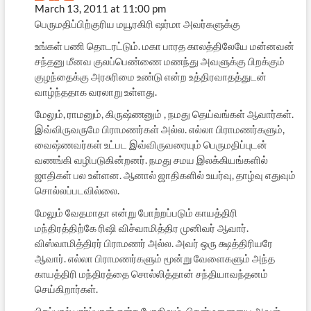
March 13, 2011 at 11:00 pm
பெருமதிப்பிற்குரிய மயூரகிரி ஷர்மா அவர்களுக்கு
உங்கள் பணி தொடரட்டும். மகா பாரத காலத்திலேயே மன்னவன்
சந்தனு மீனவ குலப்பெண்ணை மணந்து அவளுக்கு பிறக்கும்
குழந்தைக்கு அரசுரிமை உண்டு என்ற உத்திரவாதத்துடன்
வாழ்ந்ததாக வரலாறு உள்ளது.
மேலும், ராமனும், கிருஷ்ணனும் , நமது தெய்வங்கள் ஆவார்கள்.
இவ்விருவருமே பிராமணர்கள் அல்ல. எல்லா பிராமணர்களும்,
வைஷ்ணவர்கள் உட்பட இவ்விருவரையும் பெருமதிப்புடன்
வணங்கி வழிபடுகின்றனர். நமது சமய இலக்கியங்களில்
ஜாதிகள் பல உள்ளன. ஆனால் ஜாதிகளில் உயர்வு, தாழ்வு எதுவும்
சொல்லப்படவில்லை.
மேலும் வேதமாதா என்று போற்றப்படும் காயத்திரி
மந்திரத்திற்கே ரிஷி விச்வாமித்திர முனிவர் ஆவார்.
விஸ்வாமித்திரர் பிராமணர் அல்ல. அவர் ஒரு க்ஷத்திரியரே
ஆவார். எல்லா பிராமணர்களும் மூன்று வேளைகளும் அந்த
காயத்திரி மந்திரத்தை சொல்லித்தான் சந்தியாவந்தனம்
செய்கிறார்கள்.