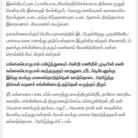
இலக்கியப்படைப்பாளியாக, சிவநெறிச்செல்வராக தில்லை மூதூர்
சென்ற வீர இளைஞர் சேக்கிழார். அவரது உணர்வுகள் உலகளாவிய
நோக்குடையன. புரந்த சிந்தனையுடையன. ஆனால், நிரந்தரமாக
இறைமணம் -சிவமணம் கமழ்வன.
நகைச்சுவைக்கும் பெரியபுராணத்தில் இடமிருக்கிறது. முதலிலேயே
பரவையாரை மணந்து குடும்பஸ்தராக இருக்கிற சுந்தரர் சிவனாரிடம்
தனக்கு சங்கிலியைத் தரும் வண்ணம் வேண்டுகிறார். என்ன
சொல்லிக் கேட்கிறார் என்றால்
மங்கையொருபால் மகிழ்ந்துலவும் அன்றி மணிநீள் முடியின் கண்
கங்கையொருபால் கரந்தருளும் காதலுடையீர், அடியேனுக்கு
இங்கு உமக்கு மாலைதொடுத்தென் உளத்தொடை அவிழ்த்த
திங்கள் வதனச் சங்கிலியைத் தந்தென் வருத்தம் தீரும்
நீர் கங்கையை சடையில் மறைத்து வைத்திருக்கிறீர், நானோ ஊரறிய
உலகறிய சங்கிலியைத் திருமணஞ் செய்ய விழைகிறேன். நீர் ஏன்
அவளை எனக்குத் தரக்கூடாது?… அவளை நான் ஏன் காதலிக்க
வேண்டி வந்தது என்றால் அவள் உமக்கு மாலை தொடுத்ததால் என்
உள்ளத்தொடை அவிழ்த்து விட்டாள்.