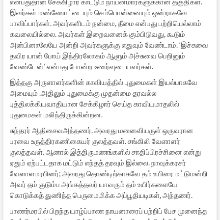
என்பதுதான் சேக்கிழார் காட்டும் நாயன்மார்களுக்கான தகுதிகள்.
இவர்கள் மண்ணோட்டையும் செம்பொன்னையும் ஒன்றாகவே
பாவிப்பார்கள். அவர்களிடம் நன்மை, தீமை என்பது பற்றியெல்லாம்
கவலையில்லை. அவர்கள் இறைவனைக் கும்பிடுவது, கூடும்
அன்பினாலேயே அன்றி அவர்களுக்கு எதுவும் வேண்டாம். ‘இச்சுவை
தவிர யான் போய் இந்திரலோகம் ஆளும் அச்சுவை பெறினும்
வேண்டேன்’ என்பது போன்ற உணர்வுடையவர்கள்.
இத்தகு அருளாளர்களின் காவியத்தில் புதுமைகள் இயல்பாகவே
அமையும் .அதிலும் புதுமைக்கு முதன்மை தரவல்ல
புத்திலக்கியவாதியான சேக்கிழார் செய்த காவியமாதலில்
புதுமைகள் மலிந்திருக்கின்றன.
சுந்தரர் ஆதிசைவஅந்தணர். அவரது மனைவியருள் ஒருவரான
பரவை உருத்திரகணிகையர் குலத்தவள். சங்கிலி வேளாளர்
குலத்தவள். ஆனால் இத்திருமணங்களில் சாதிப்பிரச்சினை என்று
ஏதும் ஏற்பட்டதாக மட்டும் எந்தத் தரவும் இல்லை. நாவுக்கரசர்
வேளாளமரபினர்; அவரது தொண்டிற்காகவே தம் உயிரை மட்டுமன்றி
அவர் தம் குடும்ப அங்கத்தவர் யாவரும் தம் உயிர்களையே
கொடுக்கத் துணிந்த பெருமைமிக்க அப்பூதியடிகள், அந்தணர்.
பாணர்மரபில் பிறந்த யாழ்ப்பாண நாயனாரைப் பற்றிப் பேச முனைந்த