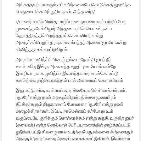
அங்கத்தவர் யாவரும் தம் உயிர்களையே கொடுக்கத் துணிந்த
பெருமைமிக்க அப்பூதியடிகள், அந்தணர்//
//பாணர்மரபில் பிறந்த யாழ்ப்பாண நாயனாரைப் பற்றிப் பேச
முனைந்த சேக்கிழார் அந்தணமரபில் கௌண்டின்ய
ஹோத்திரத்தில் பிறந்ததால் கௌணியர் என்று
அழைக்கப்பெறும் திருஞானசம்பந்தர் அவரை ‘ஐயரே’ என்று
விளித்ததாகக் காட்டுகிறார்.
அளவிலா மகிழ்ச்சியினார் தம்மை நோக்கி ஐயர் நீர்
உளம் மகிழ இங்கு அணைந்த உறுதியுடையோம் என்றே
இளநிலா நகை முகிழ்ப்ப இயைந்தவரை உடன்கொண்டு
களம்நிலவு நஞ்சணைந்தார் பால் அணையும் கௌணியார்
இது மட்டுமல்ல, கண்ணப்பரை சிவகோசரிச் சிவாச்சார்யார்,
‘ஐயரே’ என்று தான் அழைக்கிறார். தில்லை மூவாயிரம்
தீட்சிதர்களும் திருநாளைப் போவாரை ‘ஐயரே’ என்று தான்
அழைக்கிறார்கள். இப்படி நாமெல்லாம் தற்போது உயர்
வகுப்பையே குறிக்கும் சொல்லாக்கம் என்று கருதி வருகிற ஐயர்
(தலைவர்) என்ற சொல்லால் பெரியபுராணத்தில் தாழ்த்தப்பட்டு
ஒடுக்கப்பட்டு சிவனருளால் உயர்ந்த பெருமக்களை அந்தணரும்
அரசரும் ‘ஐயர்’ என்று அழைப்பதாகக் காட்டுகிறார். இவற்றால்