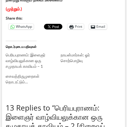
(முற்றும்.)
Share this:
WhatsApp
Print
Email
தொடர்புடைய பதிவுகள்
பெரியபுராணம்: இளைஞர்
நாயன்மார்கள்: ஓர்
வாழ்வியலுக்கான ஒரு
சொற்பொழிவு
சமுதாயக் காவியம் – 1
சைவத்திருமுறைகள்
தொடரட்டும்…
13 Replies to “பெரியபுராணம்:
இளைஞர் வாழ்வியலுக்கான ஒரு
சமுதாயக் காவியம் – 2 [நிறைவுப்