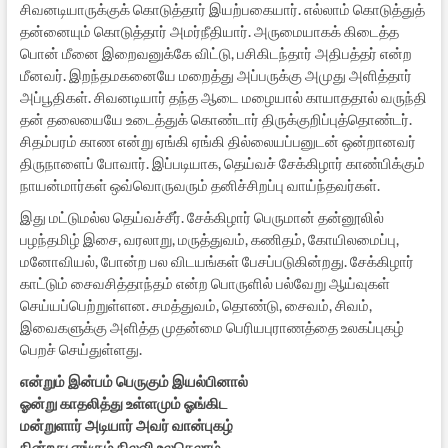
சிவனடியாருக்குக் கொடுத்தார் இயற்பகையார். எல்லாம் கொடுத்துத்
தன்னையும் கொடுத்தார் அமர்நீதியார். அருமையாகக் கிடைத்த
பொன் மீனை இறைவனுக்கே விட்டு, பசிகிடந்தார் அதிபத்தர் என்ற
மீனவர். இறந்தமகனையே மறைத்து அப்பருக்கு அமுது அளித்தார்
அப்பூதிகள். சிவனடியார் தந்த ஆடை மழையால் காயாததால் வருந்தி
தன் தலையையே உடைத்துக் கொண்டார் திருக்குறிப்புத்தொண்டர்.
சிதம்பரம் காண என்று ஏங்கி ஏங்கி தில்லையப்பனுடன் ஒன்றானவர்
திருநாளைப் போவார். இப்படியாக, தெய்வச் சேக்கிழார் காண்பிக்கும்
நாயன்மார்கள் ஒவ்வொருவரும் தனிச்சிறப்பு வாய்ந்தவர்கள்.
இது மட்டுமல்ல தெய்வச்சீர். சேக்கிழார் பெருமான் தன்னூலில்
பழந்தமிழ் இசை, வரலாறு, மருத்துவம், கணிதம், கோயிலமைப்பு,
மனோவியல், போன்ற பல விடயங்கள் பேசப்படுகின்றது. சேக்கிழார்
காட்டும் சைவசித்தாந்தம் என்ற பொருளில் பல்வேறு ஆய்வுகள்
செய்யப்பெற்றுள்ளன. சமத்துவம், தொண்டு, சைவம், சிவம்,
இவைகளுக்கு அளித்த முதன்மை பெரியபுராணத்தை உலகப்புகழ்
பெறச் செய்துள்ளது.
என்றும் இன்பம் பெருகும் இயல்பினால்
ஓன்று காதலித்து உள்ளமும் ஓங்கிட
மன்றுளார் அடியார் அவர் வான்புகழ்
நின்றது எங்கும் நிலவி உலகெலாம்