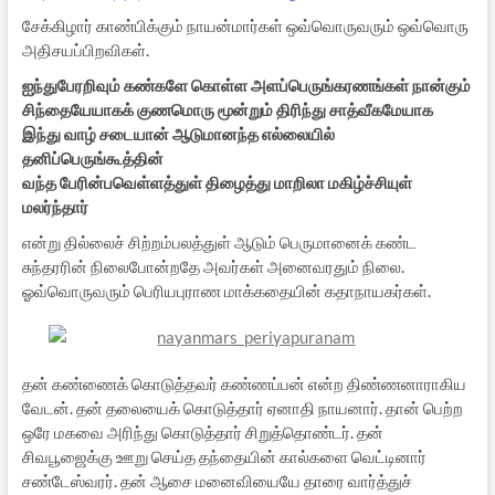
சேக்கிழார் காண்பிக்கும் நாயன்மார்கள் ஒவ்வொருவரும் ஒவ்வொரு
அதிசயப்பிறவிகள்.
ஐந்துபேரறிவும் கண்களே கொள்ள அளப்பெருங்கரணங்கள் நான்கும்
சிந்தையேயாகக் குணமொரு மூன்றும் திரிந்து சாத்வீகமேயாக
இந்து வாழ் சடையான் ஆடுமானந்த எல்லையில்
தனிப்பெருங்கூத்தின்
வந்த பேரின்பவெள்ளத்துள் திழைத்து மாறிலா மகிழ்ச்சியுள்
மலர்ந்தார்
என்று தில்லைச் சிற்றம்பலத்துள் ஆடும் பெருமானைக் கண்ட
சுந்தரரின் நிலைபோன்றதே அவர்கள் அனைவரதும் நிலை.
ஓவ்வொருவரும் பெரியபுராண மாக்கதையின் கதாநாயகர்கள்.
தன் கண்ணைக் கொடுத்தவர் கண்ணப்பன் என்ற திண்ணனாராகிய
வேடன். தன் தலையைக் கொடுத்தார் ஏனாதி நாயனார். தான் பெற்ற
ஒரே மகவை அரிந்து கொடுத்தார் சிறுத்தொண்டர். தன்
சிவபூஜைக்கு ஊறு செய்த தந்தையின் கால்களை வெட்டினார்
சண்டேஸ்வரர். தன் ஆசை மனைவியையே தாரை வார்த்துச்