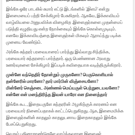
இங்கே ஒரே பாடலில் சுமார் எட்டு இடங்களில்
‘இளம்’
என்று
இளமையைப் பற்றி சேக்கிழார் பேசுகிறார். ஆகவே, இக்காவியம்
வாழ்வியலை அனுபவிக்க விழைகிற .இளைஞர்களை முதன்மைப்
படுத்தி எழுதியது என்ற நோக்கையும் இங்கே கொள்ளமுடியும்.
எனவே இக்காவியத்தை இளைஞர்கள் மிகவும் ஆராய்ந்து படிக்க
முனைய வேண்டும்.
அங்கே சுந்தரர் பரவையாரைப் பார்த்து இவ்வாறு சிந்திக்க,
பரவையார் சுந்தரரைப் பார்த்தார். ஒரு பெண்ணான அவரது
உணர்வுகளை சேக்கிழார் இப்படிக் கவிதையாக வடித்திருக்கிறார்.
முன்னே வந்தெதிர் தோன்றும் முருகனோ? பெருகொளியால்
தன்னேரில் மாரனோ? தார் மார்பின் விஞ்சையனோ?
மின்னேர் செஞ்சடை அண்ணல் மெய்யருள் பெற்றுடையவனோ?
என்னே என் மனந்திரிந்த இவன் யாரோ என நினைத்தார்
இங்கே கூட, இறையருளே சுந்தரரின் அழகிற்குக் காரணம் என
பரவையார் நினைப்பதாகக் காட்டப்பெறுகிறது. ஆக, இளமைமிக்க
இளைஞர்களின் காதலும் காதலுடனாய இறைகாதலும் இங்கே
பேசப்பெறுகிறது.
வெறும் பதினாறாண்டுகளே வாழ்ந்தவரான இளைஞர்