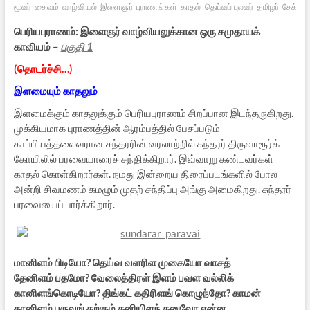
மூவர்
சைவம்
வாழ்வியல்
இளைஞர்
புராணங்கள்
காதல்
தெய்வப் புலவர்
தமிழர்
சேக்கிழ
பெரியபுராணம்: இளைஞர் வாழ்வியலுக்கான ஒரு சமுதாயக்
காவியம் –
பகுதி 1
(தொடர்ச்சி…)
இளமையும் காதலும்
இளமைக்கும் காதலுக்கும் பெரியபுராணம் சிறப்பான இடந்தருகிறது.
முக்கியமாக புராணத்தின் ஆரம்பத்தில் பேசப்படும்
காப்பியத்தலைவரான சுந்தரரின் வரலாற்றில் சுந்தரர் திருவாரூர்க்
கோயிலில் பரவையாரைச் சந்திக்கிறார். இவ்வாறு கண்டவர்கள்
காதல் கொள்கிறார்கள். நமது இன்றைய திரைப்படங்களில் போல
அன்றி சிவமணம் கமழும் முதற் சந்திப்பு அங்கு அமைகிறது. சுந்தரர்
பரவையைப் பார்க்கிறார்.
மானிளம் பிடியோ? தெய்வ வளரிள முகையோ வாசத்
தேனிளம் பதமோ? வேலைத்திரள் இளம் பவள வல்லிக்
கானிளங்கொடியோ? திங்கட் கதிரிளங் கொழுந்தோ? காமன்
தானிளம் பருவங் கற்கும் தனியிளந் தனுவோ என்ன