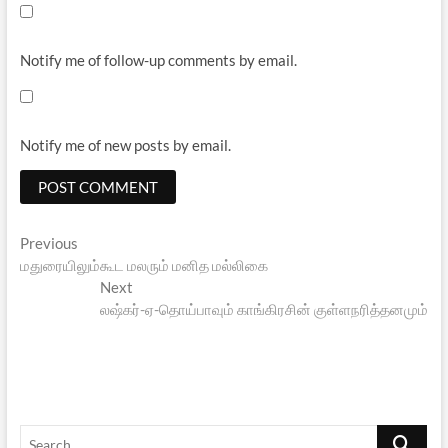
Notify me of follow-up comments by email.
Notify me of new posts by email.
Post
Previous
Previous
post:
மதுரையிலும்கூட மலரும் மனித மல்லிகை
navigation
Next
Next
post:
லஷ்கர்-ஏ-தொய்பாவும் காங்கிரசின் குள்ளநரித்தனமும்
Search