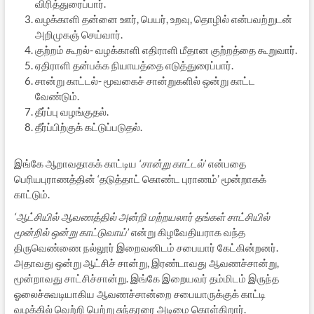
விரித்துரைப்பார்.
வழக்காளி தன்னை ஊர், பெயர், உறவு, தொழில் என்பவற்றுடன்
அறிமுகஞ் செய்வார்.
குற்றம் கூறல்- வழக்காளி எதிராளி மீதான குற்றத்தை கூறுவார்.
ஏதிராளி தன்பக்க நியாயத்தை எடுத்துரைப்பார்.
சான்று காட்டல்- மூவகைச் சான்றுகளில் ஒன்று காட்ட
வேண்டும்.
தீர்ப்பு வழங்குதல்.
தீர்ப்பிற்குக் கட்டுப்படுதல்.
இங்கே ஆறாவதாகக் காட்டிய
‘சான்று காட்டல்’
என்பதை
பெரியபுராணத்தின் ‘தடுத்தாட் கொண்ட புராணம்’ மூன்றாகக்
காட்டும்.
‘ஆட்சியில் ஆவணத்தில் அன்றி மற்றயலார் தங்கள் சாட்சியில்
மூன்றில் ஒன்று காட்டுவாய்’
என்று கிழவேதியராக வந்த
திருவெண்ணை நல்லூர் இறைவனிடம் சபையார் கேட்கின்றனர்.
அதாவது ஒன்று ஆட்சிச் சான்று, இரண்டாவது ஆவணச்சான்று,
மூன்றாவது சாட்சிச்சான்று. இங்கே இறையவர் தம்மிடம் இருந்த
ஓலைச்சுவடியாகிய ஆவணச்சான்றை சபையாருக்குக் காட்டி
வழக்கில் வெற்றி பெற்று சுந்தரரை அடிமை கொள்கிறார்.