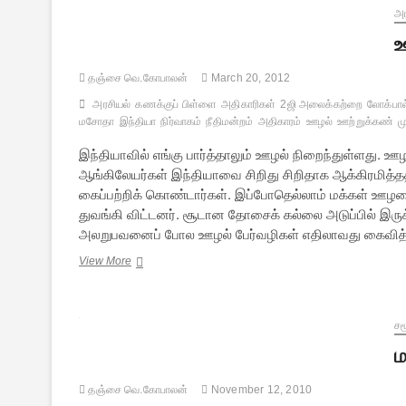
அர
ஊ
தஞ்சை வெ.கோபாலன்
March 20, 2012
அரசியல்
கணக்குப் பிள்ளை
அதிகாரிகள்
2ஜி அலைக்கற்றை
லோக்பால
மசோதா
இந்தியா
நிர்வாகம்
நீதிமன்றம்
அதிகாரம்
ஊழல்
ஊற்றுக்கண்
ம
இந்தியாவில் எங்கு பார்த்தாலும் ஊழல் நிறைந்துள்ளது. 
ஆங்கிலேயர்கள் இந்தியாவை சிறிது சிறிதாக ஆக்கிரமித்தத
கைப்பற்றிக் கொண்டார்கள். இப்போதெல்லாம் மக்கள் ஊழ
துவங்கி விட்டனர். சூடான தோசைக் கல்லை அடுப்பில் இரு
அலறுபவனைப் போல ஊழல் பேர்வழிகள் எதிலாவது கைவித்து
ஊழலின்
View More
ஊற்றுக்கண்
எது?
சம
ம
தஞ்சை வெ.கோபாலன்
November 12, 2010