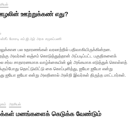
சியல்
ழலின் ஊற்றுக்கண் எது?
்
ுன்சீப்
மோசடி
எம்.ஜி.ஆர்
அரசு
சமூகப்பணி
ஊழலுக்கான பல உதாரணங்கள் வரலாற்றில் பதிவாகியிருக்கின்றன.
ற்கு அவர்கள் லஞ்சம் கொடுத்துத்தான் அப்படிப்பட்ட பகுதிகளைக்
லை சர்வ சாதாரணமாக வாழ்க்கையின் ஓர் அங்கமாக எடுத்துக் கொள்ளத்
க்கும்போது தொட்டுவிட்டு கை கொப்புளித்து, ஐயோ ஐயோ என்று
 ஐயோ ஐயோ என்று அலறினால் அன்றி இவர்கள் திருந்த மாட்டார்கள்.
ூகம்
அரசியல்
க்கள் மனங்களைக் கெடுக்க வேண்டும்