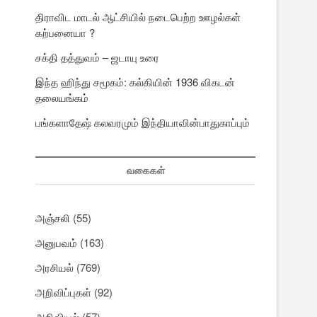
திராவிட மாடல் ஆட்சியில் நடைபெற்ற ஊழல்கள்
கற்பனையா ?
சக்தி தத்துவம் – ஜடாயு உரை
இந்த ஹிந்து சமூகம்: கல்கியின் 1936 விகடன்
தலையங்கம்
பங்களாதேஷ் கலவரமும் இந்தியாவின்பாதுகாப்பும்
வகைகள்
அஞ்சலி
(55)
அனுபவம்
(163)
அரசியல்
(769)
அறிவிப்புகள்
(92)
அறிவியல்
(57)