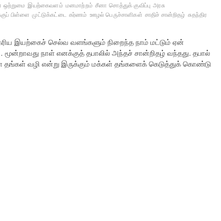
் ஒற்றுமை
இயற்கைவளம்
மனமாற்றம்
சீனா
சொத்துக் குவிப்பு
அரசு
குப் பிள்ளை
முட்டுக்கட்டை
கர்ணம்
ஊழல் பெருச்சாளிகள்
சாதிச் சான்றிதழ்
சுதந்திர
ிய இயற்கைச் செல்வ வளங்களும் நிறைந்த நாம் மட்டும் ஏன்
ூன்றாவது நாள் எனக்குத் தபாலில் அந்தச் சான்றிதழ் வந்தது. தபால்
்கள் வழி என்று இருக்கும் மக்கள் தங்களைக் கெடுத்துக் கொண்டு