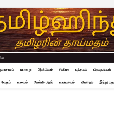
ள்ள
ுளாதாரம்
வரலாறு
ஆன்மிகம்
சினிமா
புத்தகம்
பிறமதங்கள்
வேதம்
சைவம்
கேள்வி-பதில்
வைணவம்
விவாதம்
இந்து மத