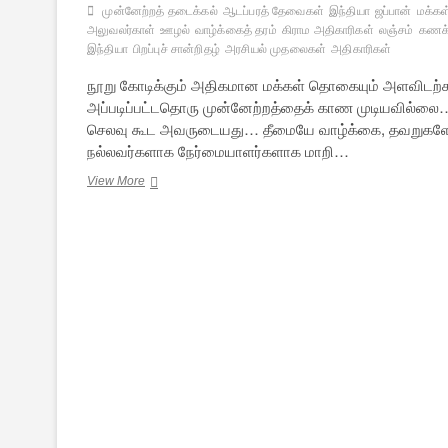
முன்னேற்றத் தடைக்கல்
ஆடப்பரத் தேவைகள்
இந்தியா
ஜப்பான்
மக்கள
அலுவலர்காள்
ஊழல்
வாழ்க்கைத் தரம்
கிராம அதிகாரிகள்
லஞ்சம்
கணக்
இந்தியா
பிறப்புச் சான்றிதழ்
அரசியல் முதலைகள்
அதிகாரிகள்
நூறு கோடிக்கும் அதிகமான மக்கள் தொகையும் அளவிடற்கர
அப்படிப்பட்டதொரு முன்னேற்றத்தைக் காண முடியவில்லை… ம
செலவு கூட அவருடையது… தீமையே வாழ்க்கை, தவறுகளே தங
நல்லவர்களாக நேர்மையாளர்களாக மாறி…
மக்கள்
View More
மனங்களைக்
கெடுக்க
வேண்டும்