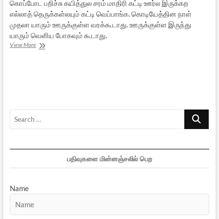
கொப்போட பறிச்சு கயித்துல சரம் மாதிரி கட்டி ஊர்ல இருக்கற
எல்லாத் தெருக்கள்லயும் கட்டி வெப்பாங்க. கொடியேத்தின நாள்
முதலா யாரும் ஊருக்குள்ள வரக்கூடாது. ஊருக்குள்ள இருந்து
யாரும் வெளிய போகவும் கூடாது.
வேப்பிலைக்
View More
கொடியும்
வேளாங்கண்ணி
மாதாவும்
Search
…
பதிவுகளை மின்னஞ்சலில் பெற
Name