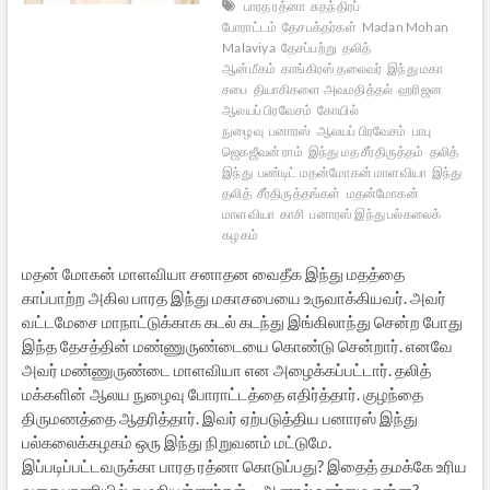
பாரத ரத்னா
சுதந்திரப்
போராட்டம்
தேசபக்தர்கள்
Madan Mohan
Malaviya
தேசப்பற்று
தலித்
ஆன்மீகம்
காங்கிரஸ் தலைவர்
இந்து மகா
சபை
தியாகிகளை அவமதித்தல்
ஹரிஜன
ஆலயப் பிரவேசம்
கோயில்
நுழைவு
பனாரஸ்
ஆலயப் பிரவேசம்
பாபு
ஜெகஜீவன் ராம்
இந்து மத சீர்திருத்தம்
தலித்
இந்து
பண்டிட் மதன்மோகன் மாளவியா
இந்து
தலித்
சீர்திருத்தங்கள்
மதன்மோகன்
மாளவியா
காசி
பனாரஸ் இந்து பல்கலைக்
கழகம்
மதன் மோகன் மாளவியா சனாதன வைதீக இந்து மதத்தை
காப்பாற்ற அகில பாரத இந்து மகாசபையை உருவாக்கியவர். அவர்
வட்டமேசை மாநாட்டுக்காக கடல் கடந்து இங்கிலாந்து சென்ற போது
இந்த தேசத்தின் மண்ணுருண்டையை கொண்டு சென்றார். எனவே
அவர் மண்ணுருண்டை மாளவியா என அழைக்கப்பட்டார். தலித்
மக்களின் ஆலய நுழைவு போராட்டத்தை எதிர்த்தார். குழந்தை
திருமணத்தை ஆதரித்தார். இவர் ஏற்படுத்திய பனாரஸ் இந்து
பல்கலைக்கழகம் ஒரு இந்து நிறுவனம் மட்டுமே.
இப்படிப்பட்டவருக்கா பாரத ரத்னா கொடுப்பது? இதைத் தமக்கே உரிய
வசை பாணியில் எழுதியுள்ளார்கள்… ஆனால் உண்மை என்ன?