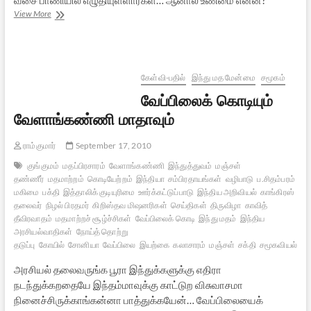
மண்ணுருண்டையா
View More
மாளவியா?
கேள்வி-பதில்
இந்து மத மேன்மை
சமூகம்
வேப்பிலைக் கொடியும்
வேளாங்கண்ணி மாதாவும்
ராம்குமார்
September 17, 2010
குங்குமம்
மதப்பிரசாரம்
வேளாங்கண்ணி
இந்துத்துவம்
மஞ்சள்
தண்ணீர்
மதமாற்றம்
கொடியேற்றம்
இந்தியா
சம்பிரதாயங்கள்
வழிபாடு
ப.சிதம்பரம்
வேப
மகிமை
பக்தி
இத்தாலிக் குடியுரிமை
ஊர்க்கட்டுப்பாடு
இந்திய அறிவியல்
காங்கிரஸ்
தலைவர்
நிழல் பிரதமர்
கிறிஸ்தவ மிஷனரிகள்
செய்திகள்
திருவிழா
காவித்
தீவிரவாதம்
மதமாற்றச் சூழ்ச்சிகள்
வேப்பிலைக் கொடி
இந்து மதம்
இந்திய
அரசியல்வாதிகள்
நோய்த் தொற்று
தடுப்பு
கோயில்
சோனியா
வேப்பிலை
இயற்கை
கலாசாரம்
மஞ்சள்
சக்தி
சமூகவியல்
அரசியல் தலைவருங்க பூரா இந்துக்களுக்கு எதிரா
நடந்துக்கறதையே இந்தம்மாவுக்கு காட்டுற விசுவாசமா
நினைச்சிருக்காங்கன்னா பாத்துக்கயேன்… வேப்பிலையைக்