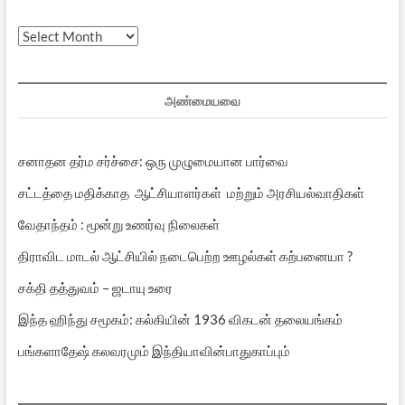
முந்தைய
பதிவுகள்
அண்மையவை
சனாதன தர்ம சர்ச்சை: ஒரு முழுமையான பார்வை
சட்டத்தை மதிக்காத ஆட்சியாளர்கள் மற்றும் அரசியல்வாதிகள்
வேதாந்தம் : மூன்று உணர்வு நிலைகள்
திராவிட மாடல் ஆட்சியில் நடைபெற்ற ஊழல்கள் கற்பனையா ?
சக்தி தத்துவம் – ஜடாயு உரை
இந்த ஹிந்து சமூகம்: கல்கியின் 1936 விகடன் தலையங்கம்
பங்களாதேஷ் கலவரமும் இந்தியாவின்பாதுகாப்பும்