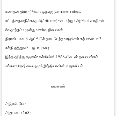
சனாதன தர்ம சர்ச்சை: ஒரு முழுமையான பார்வை
சட்டத்தை மதிக்காத ஆட்சியாளர்கள் மற்றும் அரசியல்வாதிகள்
வேதாந்தம் : மூன்று உணர்வு நிலைகள்
திராவிட மாடல் ஆட்சியில் நடைபெற்ற ஊழல்கள் கற்பனையா ?
சக்தி தத்துவம் – ஜடாயு உரை
இந்த ஹிந்து சமூகம்: கல்கியின் 1936 விகடன் தலையங்கம்
பங்களாதேஷ் கலவரமும் இந்தியாவின்பாதுகாப்பும்
வகைகள்
அஞ்சலி
(55)
அனுபவம்
(163)