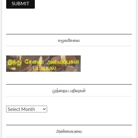
சமூகசேவை
முந்தைய பதிவுகள்
முந்தைய
பதிவுகள்
அண்மையவை