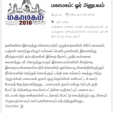
மகாமகம்: ஓர் அனுபவம்
ஜடாயு
February 18, 2016
நதி
புனித
யாத்திரை
காவேரி
காவிரி
புனிதத்தலங்கள்
கும்
படித்துறை
புனிதத் தலங்கள்
மகாமகம்
கும்பமேள
நீராடல்
குடந்தை
குளம்
தண்ணீரை இறைத்து விளையாடும் குழந்தைகளின் சிரிப்பலைகள்,
மஞ்சள் கரைந்து விழும் மங்கலப் பெண் முகங்கள், இணைந்து
தீர்த்தமாடும் தம்பதிகளின் இல்லற நேசம், முதியவர்களை
கவனத்துடன் அழைத்து வரும் இளையவர்களின் சிரத்தை,
இறைநாமங்களைக்கூறிக் கொண்டு ஒவ்வொரு கிணற்றிலிருந்தும்
நீர்மொண்டு ஊற்றுக் கொள்ளும் பக்தி என எல்லாம் கலந்து அந்த
ஆறு ஏக்கர் மகாமகக் குளம் ஒரு தெய்வீகக் களியாட்டக் களம்
போலத் தோற்றமளித்தது… மகாமகக் குளம் என்று அம்புக் குறி
போட்டு அங்கங்கு வைக்கப்பட்டுள்ள வழிகாட்டிப் பலகை கூட
விடாமல் ஜெயலலிதாவின் படத்தைப் போட்டு வைத்திருப்பது, மிகவும்
அருவருப்பையும் கசப்புணர்வையும் ஏற்படுத்துகிறது…
மகாமகம்:
View More
ஓர்