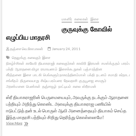
அனுபவம்
மகளிர்
கலைகள்
இசை
குருவுக்கு கோவில்
எழுப்பிய மாதரசி
தஞ்சை வெ.கோபாலன்
January 24, 2011
தெலுங்கு
கலைஞர்
இசை
நிகழ்ச்சிகள்
காவேரி
தியாகராஜர்
கலைஞர்கள்
காவிரி
இராமன்
சமஸ்க்ருதம்
பாரம்பரிய
பக்தி
ஆராதனை விழா
ராமாயணம்
இசைக்கூறுகள்
பஞ்ச ரத்தின
கீர்த்தனை
இசை
பாடகி
பெங்களூர் நாகரத்தினம்மாள்
பக்தி
நடனம்
சமாதி
கர்நாடக
சங்கீதம்
திருவையாறு
சிஷ்ய பரம்பரை
தேவதாசி
குருபூஜை
மைசூர்
அரண்மனை
பெண்கள்
தஞ்சாவூர்
நாட்டியம்
கலை
ஸ்ரீராமன்
ஸ்ரீ தியாகராஜரின் பெருமையையும், அவருக்கு நடக்கும் ஆராதனை
பற்றியும் அறிந்து கொண்ட அளவுக்கு தியாகராஜ பணியில்
ஈடுபட்டுத் தன் உடல் பொருள் ஆவி அனைத்தையும் தியாகம் செய்த
இந்த மாதரசி பற்றியும் சிறிது தெரிந்து கொள்ளலாமே!
குருவுக்கு
View More
கோவில்
எழுப்பிய