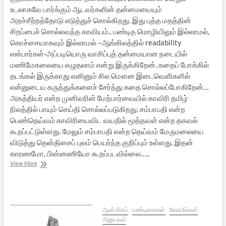
உடலாகவே பார்க்கும் ஆடவர்களின் தன்மையையும்
அறச்சீற்றத்தோடு எடுத்துச் சொல்கிறது. இது புத்த மதத்தின்
சிறப்பைச் சொல்லவந்த காவியம்.. பண்டித மொழியிலும் இல்லாமல்,
கொச்சையாகவும் இல்லாமல் –ஆங்கிலத்தில் readability
என்பார்கள்-அப்படியொரு வாசிப்புத் தன்மையான நடையில்
மணிமேகலையை எழுதலாம் என்று இருக்கிறேன். கதைப் போக்கில்
தடங்கல் இருக்காது எனினும் சில மௌன இடைவெளிகளில்
என்னுடைய கருத்துக்களைச் சேர்த்து கதை சொல்லப்போகிறேன்…
அகத்தியர் என்ற முனிவரின் மேற்பார்வையில் காவிரி தமிழ்
நிலத்தில் பாயும் செய்தி சொல்லப்படுகிறது. சம்பாபதி என்ற
பெண்தெய்வம் காவிரியைவிட வயதில் மூத்தவள் என்ற தகவல்
கூறப்பட்டுள்ளது. மேலும் சம்பாபதி என்ற தெய்வம் மேருமலையை
விடுத்து தென்திசைப் புலம் பெயர்ந்த குறிப்பும் உள்ளது. இதன்
காரணமோ, பின்னணியோ கூறப்படவில்லை…..
பாத்திரம்
View More
ஏற்றுப்
பிச்சையிடு
(மணிமேகலை
–
1)
ஆன்மிகம்
பண்டிகைகள்
கோயில்கள்
அனுபவம்