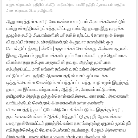
பாஜக
கர்நாடகம்
நதிநீர்ப் பங்கீடு
மாநில அரசு
காவிரி நதிநீர் ஆணையம்
மத்திய
அரசு
கர்நாடக அரசு
தமிழ்நாடு
ஆறு வாரத்தில் காவிரி மேலாண்மை வாரியம் அமைக்கவேண்டும்
என்று உச்சநீதிமன்றம் உத்தரவிட்டது என்பதே தவறு. இது முழுக்க
முழுக்க தமிழ் மீடியாக்களின் புரிதலில் ஏற்பட்ட கோளாறு அல்லது
விஷமப்பிரச்சாரம். உச்சநீதிமன்றம் ஆறுவார காலத்தில் ஒரு
செயல்திட்டத்தை [ ஸ்கீம் ] உருவாக்கச்சொன்னது. அவ்வளவுதான்.
இதை ஆரம்பம் முதலே மக்களிடமும் மீடியாக்களிடமும் தெளிவாக
விளக்காதது தமிழக பாஜகவின் தவறு.. அதற்கு முன்பாக
சம்பந்தப்பட்ட மாநிலங்கள் தங்கள் வசம் உள்ள அணைகளின்
கட்டுப்பாட்டை நதிநீர் ஆணையத்தின் வசம் ஒப்படைக்க
ஒத்துக்கொள்ள வேண்டும். சம்பந்தப்பட்ட எந்த மாநிலமும் இதற்குத்
தயாராக இல்லை. கர்நாடகம் , ஆந்திரம் , கேரளம் மட்டுமல்ல,
தமிழகமே அதற்கு ஒத்துக்கொள்ளவில்லை… காரணம் , அணைகள்
வாரியத்திடம் சென்றால் அணைகளில் உள்ள தண்ணீர்
விவசாயத்திற்கு மட்டுமே விநியோகிக்கப்படும்… இருக்கும் ஏரி ,
குளங்களையெல்லாம் ஆக்கிரமித்துவிட்டு ,குடிநீர் தேவைக்காக
பலநூறு கிலோமீட்டர் தூரத்தில் உள்ள நகரங்களுக்கு குழாய் மூலம் நீர்
எடுத்துச்செல்லும் வேலையெல்லாம் நடக்காது. மேலும் அணையை
திறந்துவிட மாண்புமிகு முதலமைச்சர் தாயுள்ளத்துடன்