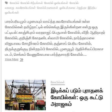
கோயில்
கோயில் சிற்பங்கள்
கோயில் ஓவியங்கள்
கோயில்
வரலாறு
சுவரோவியங்கள்
கோயில் கலைகள்
ஓவியக்கலை
அஜந்தா
இந்திய
ஓவியங்கள்
பாரம்பரியமும் பழமையும் வாய்ந்த சுவரோவியங்கள் உள்ள
கோவில்கள் தமிழ்நாட்டில் எங்கெங்கு இருக்கின்றன என்று ஒரு
பட்டியல்: காஞ்சிபுரம் வரதராஜப் பெருமாள் கோவில், வீடூர் ஆதிநாதர்
கோவில், குறிஞ்சி கோதண்டஸ்வாமி கோவில், நார்த்தாமலை
விஜயாலய சோழீச்சுரம் கோவில், தஞ்சைப் பெரிய கோவில்,
திருக்குறுங்குடி நின்றநம்பி கோவில், முழையூர் ஆதிச்சிவப்பிரகாச
மடம், செங்கம் வேணுகோபால பார்த்தசாரதி கோவில்….
பாரம்பரிய
View More
சுவரோவியங்கள்
கொண்ட
தமிழ்நாட்டுக்
கோயில்கள்:
ஒரு
கோயில்கள்
பட்டியல்
இடிக்கப் படும் புராதனக்
கோயில்கள்: ஒரு கூட்டு
அராஜகம்