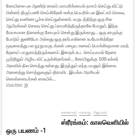
கோயிலை பல ஆண்டு காலம் பராமரிக்காமல் நாசம் செய்து விட்டு
பின்னர் திருப்பணி செய்கிறேன் என்ற பெயரில் பல இலட்சம் செலவு
செய்து வண்ண பூச்சு செய்துள்ளனர். வருடத்திற்கு ஒரு சில
ஆயிரங்கள் செலவு செய்து ப்ராமரித்திருந்தாலே போதும், இந்த
மோசமான நிலைக்கு கோபுரம் சென்று இருக்காது… ஒரு காருக்கு
போடும் துணியோ அல்லது ஒரு தார்பாலினை உபயோகித்தோ
மூடிவைத்து பல நூறு வருடங்கள் பழைய கலைப் பொக்கிஷமான மரத்
தேரைப் பாதுகாத்திருக்கலாம். இதைக் கூட செய்யாமல் தேரை
முற்றிலும் அழிய விட்டிருக்கிறார்கள்… கோயிலுக்கு 100 ஏக்கர்
அளவில் நில சொத்து உள்ளது. இருந்தும் எந்த பயனும் இல்லை.
அனைத்து சொத்துகளும் திராவிட இயக்க அரசியல்
கொள்ளையர்கள் கையில்…
அயோத்தியா
View More
பட்டிணம்
ராமர்
கோயில்:
அறநிலையத்
துறையின்
வைணவம்
வரலாறு
அனுபவம்
அக்கிரமங்கள்
ஸ்ரீரங்கம்: காலவெளியில்
ஒரு பயணம் -1