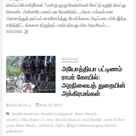
செய்யப்போகிறீர்கள் ? என்று நூறு கேள்விகள் கேட்டு உறுதி செய்து
கொண்ட பின்னரே பணம் தர வேண்டும்….அரசு- மக்கள் என
அனைத்துத் தரப்பும் கைகோர்த்து, போர்க்கால அடிப்படையில் இந்த
சதித்திட்டங்களை நிறுத்தப் பாடுபடுவது மிக அவசியம்….
இடிக்கப்
View More
படும்
புராதனக்
கோயில்கள்:
ஒரு
கூட்டு
கோயில்கள்
அராஜகம்
அயோத்தியா பட்டிணம்
ராமர் கோயில்:
அறநிலையத் துறையின்
அக்கிரமங்கள்
கோமதி செட்டி
May 12, 2012
கோயில் கொள்ளை
கோவில் சொத்துக்கள்
சேலம்
கோயில்
பராமரிப்பு
அயோத்தியா பட்டணம்
கோயில் நிர்வாகம்
ராமர் கோயில்
மணல் பீய்ச்சும்
முறை
சிலை சிதைப்பு
கல்வெட்டு அழிப்பு
இந்து அறநிலையத் துறை
கோயில்
ஓவியங்கள்