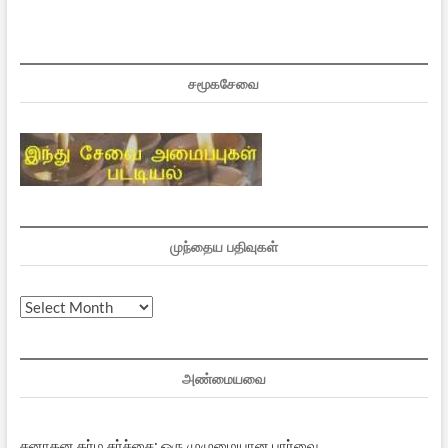
சமூகசேவை
முந்தைய பதிவுகள்
முந்தைய
பதிவுகள்
அண்மையவை
சனாதன தர்ம சர்ச்சை: ஒரு முழுமையான பார்வை