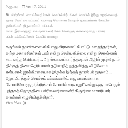
ஜடாயு
April 7, 2011
ஸ்ரீரங்கம்
கோயில் மதில்கள்
கோயில் சிற்பங்கள்
கோயில்
இந்து அறநிலையத்
துறை
வெள்ளையம்மாள்
வரலாறு
வெள்ளை கோபுரம்
புராணங்கள்
கோயில்
ஓவியங்கள்
திருவரங்கம்
கட்டடக்
கலை
இராமானுஜர்
வைஷ்ணவஸ்ரீ
கோயிலொழுகு
கலை வரலாறு
பராசர
பட்டர்
கல்வெட்டுகள்
கோயில் வரலாறு
கருங்கல் தூண்களை எப்போது கிரானைட் போட்டு மறைத்தார்கள்,
அந்த மகா ரசிகர்கள் யார் என்று தெரியவில்லை என்று சொன்னார்
கூட வந்த பெரியவர்… அரங்கனைப் பார்த்தவுடன் அதில் மூழ்கி நாம்
திக்குத் திசை தெரியாமல் தடுமாறித் தத்தளித்து விடுவோம்
என்பதால் ஜாக்கிரதையாக இருக்க இந்தத் தூண் பற்றுதலாம்…
ஆறாயிரத்துச் சொச்சம் பக்கங்களில், ஏழு பாகங்களாக
”கோயிலொழுகு (ஸ்ரீரங்கம் கோயில் வரலாறு)” என்று ஒரு மாபெரும்
புத்தகத் தொகுதியை ஸ்ரீவைஷ்ணவஸ்ரீ கிருஷ்ணமாசாரியார்
அவர்கள் எழுதியிருக்கிறார்.
ஸ்ரீரங்கம்:
View More
காலவெளியில்
ஒரு
பயணம்
-1