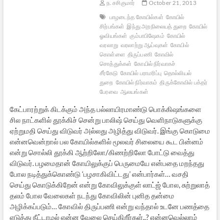
ந. சசிகுமார்
October 21, 2013
பாழடைந்த கோயில்கள்
கோயில்
சிற்பங்கள்
இந்து அறநிலையத் துறை
கோயில்
ஓவியங்கள்
கும்பாபிஷேகம்
கோயில்
வரலாறு
வரலாற்று ஆய்வுகள்
கோயில்
கொள்ளை
திருப்பணி
கோவில்
சொத்துக்கள்
கோயில் நிர்வாகச்
சீர்கேடு
கோயில் பராமரிப்பு
தொல்லியல்
துறை
கோயில் நிர்வாகம்
திருக்கோவில் பக்தர்
பேரவை
ஆலயங்கள்
கேட்பாரற்றுக் கிடக்கும் அந்த பல்லாயிரமாண்டு பொக்கிஷங்களை
சில நாட்களில் தூக்கிச் சென்று பாலிஷ் செய்து வெளிநாடுகளுக்கு
ஏற்றுமதி செய்து விடுவர் அல்லது அழித்து விடுவர். இங்கு கொடுமை
என்னவென்றால் பல கோயில்களில் மூலவர் சிலையை கூட பின்னம்
என்று சொல்லி தூக்கி ஆற்றிலோ/கிணற்றிலோ போட்டு வைத்து
விடுவர். பழமைதான் கோயிலுக்குப் பெருமையே என்பதை மறந்தது
போல நடித்துக்கொண்டு ‘பழசாகிவிட்டது’ என்பார்கள்… வசதி
செய்து கொடுக்கிறேன் என்று கோவிலுக்குள் லாட்ஜ் போல, சுற்றுலாத்
தலம் போல வேலைகள் நடந்து கோவிலின் புனித தன்மை
அழிக்கப்படும்… கோவில் திருப்பணி என்று வந்தால் உடனே பணத்தை
எடுத்து நீட்டாமல் என்ன வேலை செய்கிறீர்கள்..? என்னவெல்லாம்