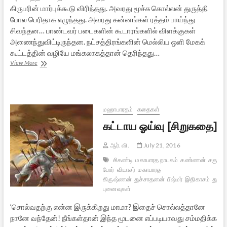
கிருபரின் மார்புக்கூடு விரிந்தது. அவரது மூச்சு கொல்லன் துருத்தி
போல பெரிதாக எழுந்தது. அவரது கன்னங்கள் ரத்தம் பாய்ந்து
சிவந்தன… பாண்டவர் படைகளின் கூடாரங்களில் விளக்குகள்
அணைந்துவிட்டிருந்தன. நட்சத்திரங்களின் மெல்லிய ஒளி மேகக்
கூட்டத்தின் வழியே மங்கலாகத்தான் தெரிந்தது…
நிழல்
View More
[சிறுகதை]
மஹாபாரதம்
கதைகள்
கட்டாய ஓய்வு [சிறுகதை]
ஆர். வி.
July 21, 2016
சிகண்டி
மகாபாரத நாடகம்
கண்ணன்
சகுனி
போர்
வியாசர்
மகாபாரத
கிருஷ்ணன்
துச்சாதனன்
பீஷ்மர்
இதிகாசம்
துரி
புனைவுகள்
‘சொல்வதற்கு என்ன இருக்கிறது மாமா? இதைச் சொல்லத்தானே
நானே வந்தேன்! நீங்கள்தான் இந்த மூடனை எப்படியாவது சம்மதிக்க