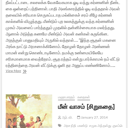
நீலப்பட்டாடை சலசலக்க வேகவேகமாக ஓடி வந்து கர்ணனின் நீண்ட
கை ஒன்றைப் பற்றினாள். பாதி அலங்காரத்தில் ஓடி வந்ததால் அவள்
தலையில் சரியாக செருகப்படாத மல்லிகைச் சரம் கீழே கர்ணன்
கால்களில் விழுந்தது. மீண்டும் புற உலகத்துக்கு வந்த கர்ணனின்
முகம் அவளைப் பார்த்ததும் முதலில் தன்னிச்சையாக மலர்ந்தது.
ஆனால் அடுத்த கணமே மீண்டும் அவன் கண்கள் சுருங்கின.
அதற்குள் பானுமதியும் அருகில் வந்தாள்…. “இந்த சூதன் மகனை
அங்க நாட்டு அரசனாக்கினோம். தோழன் தோழன் அண்ணன்
மாமன் என்று கொண்டாடினோம். நமக்கு உண்மையிலேயே
சரிசமானமாக வைத்தோம். சூத ரத்தம் என்று பார்க்காமல் நம் வீட்டு
ரத்தினத்தை அவன் வீட்டுக்கு ஒளி தர அனுப்ப எண்ணினோம்…..
ஆயிரம்
View More
துச்சாதனர்
[சிறுகதை]
மஹாபாரதம்
கதைகள்
மீன் வாசம் [சிறுகதை]
ஆர். வி.
January 27, 2014
அரச நீதி
பாண்டு
சமூக அந்தஸ்து
குலப்பெர