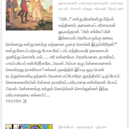
துவைபாயனர்
மகாபாரத புனைவுகள்
மகாபாரத
நாடகம்
வியாசர்
சந்தனு
சத்யவதி
பீஷ்மர்
ஹஸ்தின
“அடே!” என்று திடீரென்று பீஷ்மர்
கத்தினார். தலைமைப் பரிசாரகன்
ஓடிவந்தான். “மீன் எங்கே? மீன்
இல்லாமல் அரசியாருக்கு உணவு
செல்லாது என்று உனக்கு எத்தனை முறை சொல்லி இருக்கிறேன்?”
என்று கோபப்படுவது போல கேட்டார். சத்தியவதி தலையைக்
குனிந்து கொண்டாள்…… சரி என்னவோ அரண்மனை, நாகரீகம்,
பாரம்பரியம் என்கிறீர்களே, அவன் அம்மா ஏழு பிள்ளைகளைக்
கொன்றது நாகரீகமா? எங்கள் குலத்தில் இப்படி ஒரு பெண்
நடந்துகொண்டிருந்தால் அவளை எப்போதோ துரத்திவிட்டிருப்போம்.
கொலைகாரியின் பிள்ளை நாகரீகம், மரியாதை என்கிறான், போய்
அவன் அன்னைக்கு கற்றுக் கொடுக்கச் சொல்லுங்கள் இந்த
மரியாதையை எல்லாம்!….
மீன்
View More
வாசம்
[சிறுகதை]
இலக்கியம்
மஹாபாரதம்
புத்தகம்