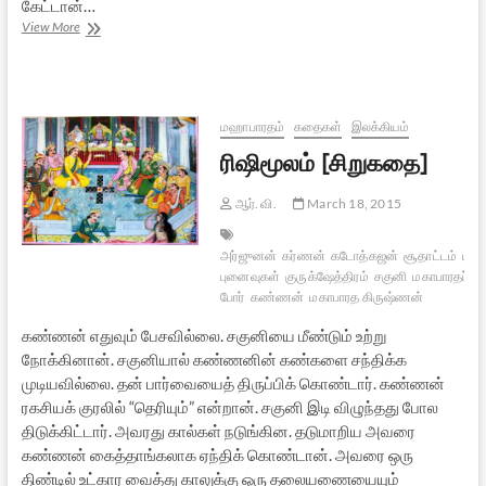
கேட்டான்…
வஞ்சகன்
View More
கண்ணன்
[சிறுகதை]
மஹாபாரதம்
கதைகள்
இலக்கியம்
ரிஷிமூலம் [சிறுகதை]
ஆர். வி.
March 18, 2015
அர்ஜுனன்
கர்ணன்
கடோத்கஜன்
சூதாட்டம்
மகா
புனைவுகள்
குருக்ஷேத்திரம்
சகுனி
மகாபாரதப்
போர்
கண்ணன்
மகாபாரத கிருஷ்ணன்
கண்ணன் எதுவும் பேசவில்லை. சகுனியை மீண்டும் உற்று
நோக்கினான். சகுனியால் கண்ணனின் கண்களை சந்திக்க
முடியவில்லை. தன் பார்வையைத் திருப்பிக் கொண்டார். கண்ணன்
ரகசியக் குரலில் “தெரியும்” என்றான். சகுனி இடி விழுந்தது போல
திடுக்கிட்டார். அவரது கால்கள் நடுங்கின. தடுமாறிய அவரை
கண்ணன் கைத்தாங்கலாக ஏந்திக் கொண்டான். அவரை ஒரு
திண்டில் உட்கார வைத்து காலுக்கு ஒரு தலையணையையும்