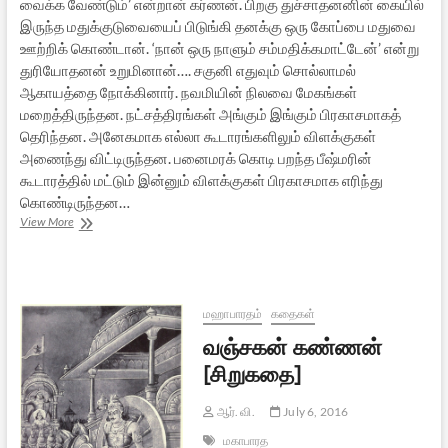
வைக்க வேண்டும்’ என்றான் கர்ணன். பிறகு துச்சாதனனின் கையில்
இருந்த மதுக்குடுவையைப் பிடுங்கி தனக்கு ஒரு கோப்பை மதுவை
ஊற்றிக் கொண்டான். ‘நான் ஒரு நாளும் சம்மதிக்கமாட்டேன்’ என்று
துரியோதனன் உறுமினான்…. சகுனி எதுவும் சொல்லாமல்
ஆகாயத்தை நோக்கினார். நவமியின் நிலவை மேகங்கள்
மறைத்திருந்தன. நட்சத்திரங்கள் அங்கும் இங்கும் பிரகாசமாகத்
தெரிந்தன. அனேகமாக எல்லா கூடாரங்களிலும் விளக்குகள்
அணைந்து விட்டிருந்தன. பனைமரக் கொடி பறந்த பீஷ்மரின்
கூடாரத்தில் மட்டும் இன்னும் விளக்குகள் பிரகாசமாக எரிந்து
கொண்டிருந்தன…
கட்டாய
View More
ஓய்வு
[சிறுகதை]
மஹாபாரதம்
கதைகள்
வஞ்சகன் கண்ணன்
[சிறுகதை]
ஆர். வி.
July 6, 2016
மகாபாரத