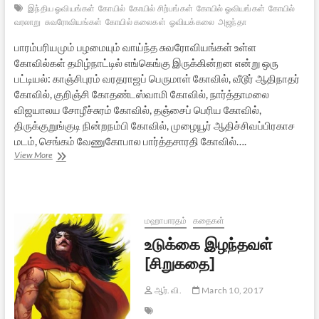
இந்திய ஓவியங்கள்
கோயில்
கோயில் சிற்பங்கள்
கோயில் ஓவியங்கள்
கோயில்
வரலாறு
சுவரோவியங்கள்
கோயில் கலைகள்
ஓவியக்கலை
அஜந்தா
பாரம்பரியமும் பழமையும் வாய்ந்த சுவரோவியங்கள் உள்ள
கோவில்கள் தமிழ்நாட்டில் எங்கெங்கு இருக்கின்றன என்று ஒரு
பட்டியல்: காஞ்சிபுரம் வரதராஜப் பெருமாள் கோவில், வீடூர் ஆதிநாதர்
கோவில், குறிஞ்சி கோதண்டஸ்வாமி கோவில், நார்த்தாமலை
விஜயாலய சோழீச்சுரம் கோவில், தஞ்சைப் பெரிய கோவில்,
திருக்குறுங்குடி நின்றநம்பி கோவில், முழையூர் ஆதிச்சிவப்பிரகாச
மடம், செங்கம் வேணுகோபால பார்த்தசாரதி கோவில்….
பாரம்பரிய
View More
சுவரோவியங்கள்
கொண்ட
தமிழ்நாட்டுக்
கோயில்கள்:
ஒரு
மஹாபாரதம்
கதைகள்
பட்டியல்
உடுக்கை இழந்தவள்
[சிறுகதை]
ஆர். வி.
March 10, 2017