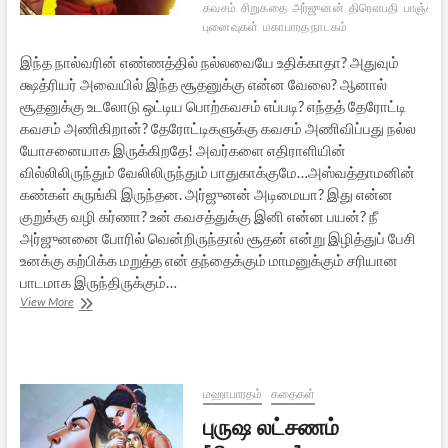
கவசம்
சிறுகதை
அர்ஜுனன்
திரௌபதி
பாஞ்சால
புனைவுகள்
மகாபாரத நாடகம்
இந்த நால்வரின் எண்ணத்தில் நல்லவையே உதிக்காதா? அதுவும்
க்ஷத்ரியர் அவையில் இந்த சூதனுக்கு என்ன வேலை? ஆனால்
சூதனுக்கு உடலோடு ஒட்டிய பொற்கவசம் எப்படி? எந்தத் தேரோட்டி
கவசம் அணிகிறான்? தேரோட்டிகளுக்கு கவசம் அணிவிப்பது நல்ல
யோசனையாக இருக்கிறதே! அவர்களை எதிராளியின்
வில்லிலிருந்தும் வேலிலிருந்தும் பாதுகாக்குமே…அஸ்வத்தாமனின்
கண்கள் சுருங்கி இருந்தன. அர்ஜுனன் அடிமையா? இது என்ன
குறுக்கு வழி கர்ணா? உன் கவசத்துக்கு இனி என்ன பயன்? நீ
அர்ஜுனனை போரில் வென்றிருந்தால் சூதன் என்று இழித்துப் பேசி
உனக்கு கற்பிக்க மறுத்த என் தந்தைக்கும் மாமனுக்கும் சரியான
பாடமாக இருந்திருக்கும்…
உடுக்கை
View More
இழந்தவள்
[சிறுகதை]
மஹாபாரதம்
கதைகள்
புருஷ லட்சணம்