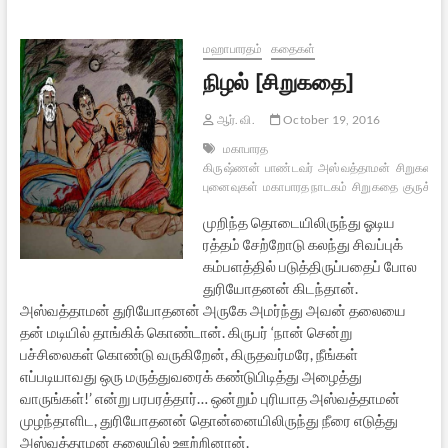
மஹாபாரதம்
கதைகள்
நிழல் [சிறுகதை]
ஆர். வி.
October 19, 2016
மகாபாரத
கிருஷ்ணன்
பாண்டவர்
அஸ்வத்தாமன்
சிறுகதைக
புனைவுகள்
மகாபாரத நாடகம்
சிறுகதை
குருக்ஷே
முறிந்த தொடையிலிருந்து ஓடிய
ரத்தம் சேற்றோடு கலந்து சிவப்புக்
கம்பளத்தில் படுத்திருப்பதைப் போல
துரியோதனன் கிடந்தான்.
அஸ்வத்தாமன் துரியோதனன் அருகே அமர்ந்து அவன் தலையை
தன் மடியில் தாங்கிக் கொண்டான். கிருபர் ‘நான் சென்று
பச்சிலைகள் கொண்டு வருகிறேன், கிருதவர்மரே, நீங்கள்
எப்படியாவது ஒரு மருத்துவரைக் கண்டுபிடித்து அழைத்து
வாருங்கள்!’ என்று பரபரத்தார்… ஒன்றும் புரியாத அஸ்வத்தாமன்
முழந்தாளிட, துரியோதனன் தொன்னையிலிருந்து நீரை எடுத்து
அஸ்வத்தாமன் தலையில் ஊற்றினான்.