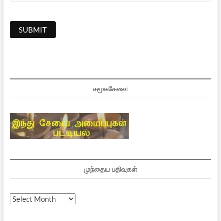
சமூகசேவை
முந்தைய பதிவுகள்
முந்தைய
பதிவுகள்