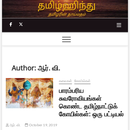
Skip
to
content
facebook
twitter
Author:
ஆர். வி.
கலைகள்
கோயில்கள்
பாரம்பரிய
சுவரோவியங்கள்
கொண்ட தமிழ்நாட்டுக்
கோயில்கள்: ஒரு பட்டியல்
ஆர். வி.
October 19, 2019