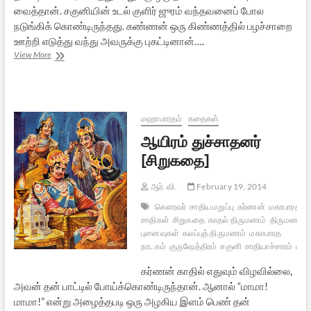
வைத்தான். சகுனியின் உடல் குளிர் ஜுரம் வந்தவனைப் போல
நடுங்கிக் கொண்டிருந்தது. கண்ணன் ஒரு கிண்ணத்தில் பழச்சாறை
ஊற்றி எடுத்து வந்து அவருக்கு புகட்டினான்….
ரிஷிமூலம்
View More
[சிறுகதை]
மஹாபாரதம்
கதைகள்
ஆயிரம் துச்சாதனர்
[சிறுகதை]
ஆர். வி.
February 19, 2014
கௌரவர்
சாதிய மறுப்பு
கர்ணன்
மகாபாரதத்த
சாதிகள்
சிறுகதை
காதல் திருமணம்
திருமணம்
புனைவுகள்
கலப்புத் திருமணம்
மகாபாரத
நாடகம்
குருஷேத்திரம்
சகுனி
சாதியாச்சாரம்
பாண
கர்ணன் காதில் எதுவும் விழவில்லை,
அவன் தன் பாட்டில் போய்க்கொண்டிருந்தான். ஆனால் “மாமா!
மாமா!” என்று அழைத்தபடி ஒரு அழகிய இளம் பெண் தன்