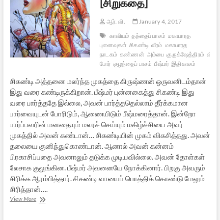
[சிறுகதை]
ஆர். வி.
January 4, 2017
காவியம்
தந்தைப் பாசம்
மகாபாரத
புனைவுகள்
சிகண்டி
வீரம்
மகாபாரத
நாடகம்
கண்ணன்
அம்பை
குருக்ஷேத்திரம்
வியாச
போர்
குழந்தைப் பாசம்
பீஷ்மர்
இதிகாசம்
சிகண்டி அத்தனை மலர்ந்த முகத்தை கிருஷ்ணன் ஒருவனிடம்தான்
இது வரை கண்டிருக்கிறான். பீஷ்மர் புன்னகைத்து சிகண்டி இது
வரை பார்த்ததே இல்லை, அவன் பார்த்ததெல்லாம் தீர்க்கமான
பார்வையுடன் போரிடும், ஆணையிடும் பீஷ்மரைத்தான். இன்றோ
பார்ப்பவரின் மனதையும் மலரச் செய்யும் மகிழ்ச்சியை அவர்
முகத்தில் அவன் கண்டான்… சிகண்டியின் முகம் விகசித்தது. அவன்
தலையை குனிந்துகொண்டான். ஆனால் அவன் கன்னம்
பிரகாசிப்பதை அவனாலும் தடுக்க முடியவில்லை. அவன் தோள்கள்
லேசாக குலுங்கின. பீஷ்மர் அவனையே நோக்கினார். பிறகு அவரும்
சிரிக்க ஆரம்பித்தார். சிகண்டி வாயைப் பொத்திக் கொண்டு மேலும்
சிரித்தான்….
புருஷ
View More
லட்சணம்
[சிறுகதை]