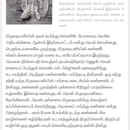
கிருஷ்ணன்
கண்ணன்
கர்மம்
சூதர்கள்
தானம்
வ
புண்ணியம்
அர்ஜுனன்
கர்ணன்
இதிகாசம்
கர்ம 
புண்ணியம்
கிருஷ்ண துவைபாயனர்
வினை
மகாப
புனைவுகள்
புண்ணியம்
மகாபாரத நாடகம்
ஊழ்வ
பலன்
மிருகநயனியின் குரல் உயர்ந்து கொண்டே போனதை அவளே
அறியவில்லை. ஆனால் இறக்கமாட்டார் என்று அவள் சொன்னது
பெருங்கூவலாகவே முடிந்தது. மிருகநயனியின் கண்ணீர்
விசும்பல்களாக மாறும் வரை கூடாரமே நிசப்தமாக இருந்தது.
அவளை திரௌபதி கொஞ்சம் தயக்கத்தோடு அணுகி அவள்
கையைப் பிடித்துக் கொண்டாள். அர்ஜுனன் தலைகுனிந்து
கூடாரத்தின் அடித்தள மண்ணையே பார்த்தபடி நின்றான். ஒரு சுற்று
சுற்றி வந்த மிருகநயனியின் பார்வை கடைசியில் கண்ணனிடம்
நின்றது. கண்ணன் முகத்தின் புன்னகை சிறிதும் மாறவில்லை.
சஞ்சலமே இல்லாத கண்களுடன் அவன் மிருகநயனியை
நோக்கினான். அவன் புன்னகை மிருகநயனிக்கு கொஞ்சம்
நம்பிக்கையைக் கொடுத்தது. அவனைப் பார்த்து கண்ணா என்று
அழைத்தாள்… கால் போன போக்கில் நடந்த கண்ணன் சில
நாழிகைகள் கழித்தே தன் கூடாரத்துக்குத் திரும்பினான். திரும்பும்
வழியில் ஒரு சூதன் பாடிக் கொண்டிருந்ததை தள்ளி நின்று