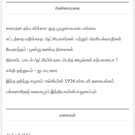
அண்மையவை
சனாதன தர்ம சர்ச்சை: ஒரு முழுமையான பார்வை
சட்டத்தை மதிக்காத ஆட்சியாளர்கள் மற்றும் அரசியல்வாதிகள்
வேதாந்தம் : மூன்று உணர்வு நிலைகள்
திராவிட மாடல் ஆட்சியில் நடைபெற்ற ஊழல்கள் கற்பனையா ?
சக்தி தத்துவம் – ஜடாயு உரை
இந்த ஹிந்து சமூகம்: கல்கியின் 1936 விகடன் தலையங்கம்
பங்களாதேஷ் கலவரமும் இந்தியாவின்பாதுகாப்பும்
வகைகள்
அஞ்சலி
(55)