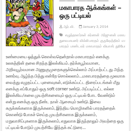
மகாபாரத ஆக்கங்கள் –
ஒரு பட்டியல்
ஆர். வி.
January 3, 2014
எழுத்தாளர்கள்
கர்ணன்
அர்ஜுனன்
மகாபாரதம
துவைபாயனர்
வில்லி பாரதம்
குருஷேத்திரம்
மகாபா
பாரதம்
பாண்டவர்
மகாபாரதம்
வியாசர்
துரியோத
உண்மையை ஒத்துக் கொள்வதென்றால் மகாபாரதம் எனக்கு
உலகத்தின் தலை சிறந்த இலக்கியம். தர்க்கபூர்வமான,
அறிவுபூர்வமான அணுகுமுறைகளுக்கெல்லாம் அப்பாற்பட்டது அந்த
உணர்வு. ஆழ்ந்த பித்து என்றே சொல்லலாம்…மகாபாரதத்தை மூலமாக
வைத்து எழுதப்பட்ட புனைவுகள், எடுக்கப்பட்ட திரைப்படங்கள் மீது
எனக்கு எப்போதும் ஒரு soft corner உண்டு. அப்படிப்பட்ட எல்லா
இலக்கிய/கலை முயற்சிகளையும் ஒரு பட்டியல் போட வேண்டும்
என்று எனக்கு ஒரு நீண்ட நாள் ஆசையும் உண்டு. இவை
சுருக்கங்களாக இருக்கலாம், இந்திய மொழிகளில் பாரதத்தைக்
கொண்டு போகச் செய்த முயற்சிகளாக இருக்கலாம்,
மறுவாசிப்புகளாக இருக்கலாம், எதுவாக இருந்தாலும் அவற்றை ஒரு
பட்டியல் போடும் முயற்சியே இந்தக் கட்டுரை…