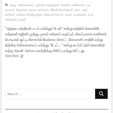
ஏழை
அன்னதானம்
முஸ்லிம் தெருக்கள்
போலீஸ்
ஊர்கோலம்
மத
கலவரம்
சிறுகதை
தடியடி
ஊர்வலம்
சீரியல் விளக்குகள்
தடை
லவுட்
ஸ்பீக்கர்
மாரியம்மன் திருவிழா
அரிவாள் வெட்டு
கரகம்
சமாதானம்
கூழ்
ஊற்றுதல்
வசூல்
“ஆத்தா, எந்திரன் படம் பார்த்துட்டேன்.” என்று கத்திக் கொண்டே
வந்தான் ரஜினி முத்து. முகம் எல்லாம் கருப்பும், சிவப்புமாக வண்ணப்
பொடிகள் ஒட்டி மீசையில் வேர்வை சொட்ட கோமாளி மாதிரி வந்து
நிற்கிற பிள்ளையைப் பார்த்து “டேய்… ” என்று கூப்பிட்டுக் கொண்டு
வந்த அவன் அம்மா வசந்திக்கு சிரிப்பு வந்து விட்டது.
மாயக்கரங்கள்
View More
(சிறுகதை)
Search
…