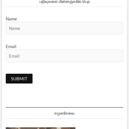
பதிவுகளை மின்னஞ்சலில் பெற
Name
Email
சமூகசேவை