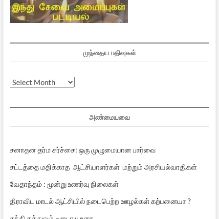
முந்தைய பதிவுகள்
முந்தைய
பதிவுகள்
அண்மையவை
சனாதன தர்ம சர்ச்சை: ஒரு முழுமையான பார்வை
சட்டத்தை மதிக்காத ஆட்சியாளர்கள் மற்றும் அரசியல்வாதிகள்
வேதாந்தம் : மூன்று உணர்வு நிலைகள்
திராவிட மாடல் ஆட்சியில் நடைபெற்ற ஊழல்கள் கற்பனையா ?
சக்தி தத்துவம் – ஜடாயு உரை