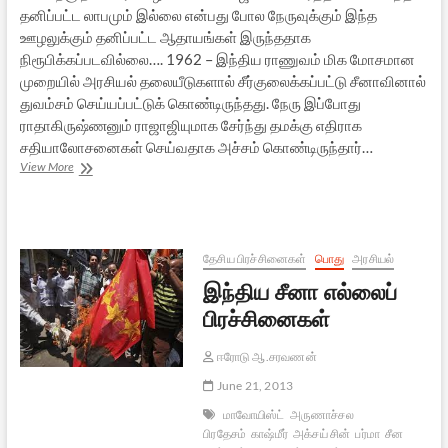
தனிப்பட்ட லாபமும் இல்லை என்பது போல நேருவுக்கும் இந்த
ஊழலுக்கும் தனிப்பட்ட ஆதாயங்கள் இருந்ததாக
நிரூபிக்கப்படவில்லை…. 1962 – இந்திய ராணுவம் மிக மோசமான
முறையில் அரசியல் தலையீடுகளால் சீர்குலைக்கப்பட்டு சீனாவினால்
துவம்சம் செய்யப்பட்டுக் கொண்டிருந்தது. நேரு இப்போது
ராதாகிருஷ்ணனும் ராஜாஜியுமாக சேர்ந்து தமக்கு எதிராக
சதியாலோசனைகள் செய்வதாக அச்சம் கொண்டிருந்தார்…
23
View More
ஆம்
புலிகேசியும்
இரு
குடியரசு
தலைவர்களும்
தேசிய பிரச்சினைகள்
பொது
அரசியல்
இந்திய சீனா எல்லைப்
பிரச்சினைகள்
ஈரோடு ஆ.சரவணன்
June 21, 2013
மாவோயிஸ்ட்
அருணாச்சல
பிரதேசம்
காஷ்மீர்
அக்சய் சின்
பர்மா
சீன