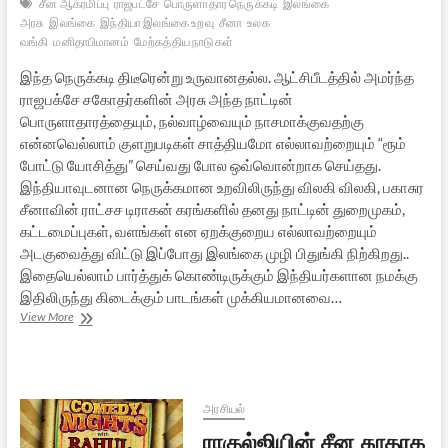
சீன ஆக்ரமிப்பு
ராஜபட்சே
பொருளாதார நெருக்கடி
இலங்கை
அரசு
இலங்கை
இந்தியா இலங்கை உறவு
சீனா
உலக
வங்கி
மனிதாபிமானம்
மேற்கத்திய நாடுகள்
இந்த நெருக்கடி திடீரென்று உருவானதல்ல. ஆட்சிபீடத்தில் அமர்ந்த
ராஜபக்சே சகோதர்களின் அரசு அந்த நாட்டின்
பொருளாதாரத்தையும், நல்வாழ்வையும் நாசமாக்குவதற்கு
என்னவெல்லாம் குளறுபடிகள் சாத்தியமோ எல்லாவற்றையும் “ரூம்
போட்டு யோசித்து” செய்வது போல ஒவ்வொன்றாக செய்தது.
இந்தியாவுடனான நெருக்கமான உறவிலிருந்து விலகி விலகி, பகாசுர
சீனாவின் ராட்சச டிராகன் கரங்களில் தனது நாட்டின் துறைமுகம்,
கட்டமைப்புகள், வளங்கள் என ஏறக்குறைய எல்லாவற்றையும்
அடகுவைத்து விட்டு இப்போது இலங்கை முழி பிதுங்கி நிற்கிறது..
இதையெல்லாம் பார்த்துக் கொண்டிருக்கும் இந்தியர்களான நமக்கு
இதிலிருந்து கிடைக்கும் பாடங்கள் முக்கியமானவை…
இலங்கையின்
View More
பொருளாதார
நெருக்கடி:
ஒரு
பார்வை
அரசியல்
ராகுல்ஜியின் சீன தூதரக