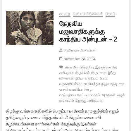
சந்திப்பு:
வெளிவராத
உண்மைகள்
வரலாறு
தேசிய பிரச்சினைகள்
தொடர்
:)
நேருவிய
மனுவாதிகளுக்கு
காந்திய அன்புடன் – 2
அரவிந்தன் நீலகண்டன்
November 23, 2013
சீனா
சீன ஆக்ரமிப்பு
இந்துக்கள் மீது
வன்முறை
நேருவிசம்
நேரு மாமா
இந்து
உரிமைகள்
நியோ காந்தியம்
போலி
மதச்சார்பின்மை
ராமச்சந்திர குஹா
நேரு
சதாத்
ஹசன் மாண்டோ
இந்து
வாழ்வுரிமை
மேட்டிமைவாதம்
அகதிகள்
கிழக்கு
வங்காளம்
கிழக்கு பாகிஸ்தான்
கிழக்கு வங்க அகதிகளில் பெரும்பாலானோர் நாமசூத்திரர் எனும்
தலித் வகுப்புகளை சார்ந்தவர்கள். அங்குள்ள வனவாசி
சமுதாயங்களை சார்ந்தவர்கள். நேருவுக்கு இவர்கள்
பெரிதாகப்பட்டிருக்க மாட்டார்கள். நேரு அரசாங்கம் கிழக்கு வங்க