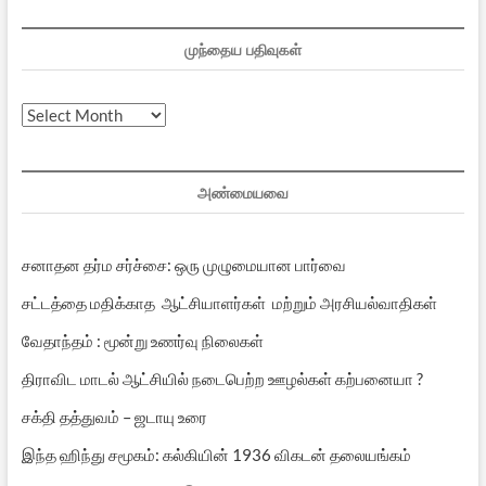
முந்தைய பதிவுகள்
முந்தைய
பதிவுகள்
அண்மையவை
சனாதன தர்ம சர்ச்சை: ஒரு முழுமையான பார்வை
சட்டத்தை மதிக்காத ஆட்சியாளர்கள் மற்றும் அரசியல்வாதிகள்
வேதாந்தம் : மூன்று உணர்வு நிலைகள்
திராவிட மாடல் ஆட்சியில் நடைபெற்ற ஊழல்கள் கற்பனையா ?
சக்தி தத்துவம் – ஜடாயு உரை
இந்த ஹிந்து சமூகம்: கல்கியின் 1936 விகடன் தலையங்கம்