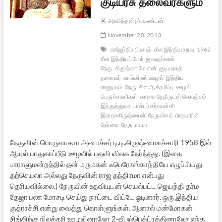
குடியரசு தலைவர்களும்
அரவிந்தன் நீலகண்டன்
November 20, 2013
ராஜேந்திர பிரசாத்
சீன இந்திய உறவு
1962
சீன இந்தியப் போர்
ஜவஹர்லால்
நேரு
கிருஷ்ண மேனன்
குடியரசுத்
தலைவர்
காங்கிரஸ் ஊழல்
இந்திய
ராணுவம்
நேரு
சீன ஆக்ரமிப்பு
ஊழல்
பெருச்சாளிகள்
காலை தேநீருடன் கொஞ்சம்
இந்துத்துவா
டாக்டர் சர்வபள்ளி
இராதாகிருஷ்ணன்
நேருவிசம்
பிரதமரின்
நேர்மை
நேரு மாமா
நேருவின் பொருளாதார அமைச்சர் டி.டி.கிருஷ்ணமாச்சாரி 1958 இல்
ஆயுள் பாதுகாப்பீடு ஊழலில் பதவி விலக நேர்ந்தது. (இதை
பாராளுமன்றத்தில் தன் மருமகன் ஃபெரோஸ்காந்தியே எழுப்பியது
தற்செயலா அல்லது நேருவின் ராஜ தந்திரமா என்பது
தெரியவில்லை.) நேருவின் உதவியுடன் செயல்பட்ட ஜெயந்தி தர்ம
தேஜா பண மோசடி செய்து நாட்டை விட்டே ஓடினார். ஒரு இந்திய
குத்ராச்சி என்று வைத்து கொள்ளூங்கள். ஆனால் மன்மோகன்
சிங்கிற்கு நிலக்கரி ஊழலினாலோ 2-ஜி ஸ்பெக்ட்ரத்தினாலோ எந்த