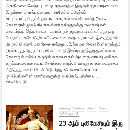
அகதிகளை வெறுப்புடன் நடத்துவதற்கு இதுவும் ஒரு காரணமாக
இருக்கலாம் என்பதை பாபா சாகேப் அம்பேத்கர்
சுட்டிக்காட்டியிருக்கிறார். ரசாக்கர்கள் கன்னியாஸ்திரீகளை
கொன்றால் முகம் சிவக்க சினந்த நேருவுக்கு ரஸாக்கர்கள்
தொடர்ந்து இந்துக்களை கொன்றும் சூறையாடியும் வந்தது ஒரு
பொருட்டாகவே தெரியவில்லை என்பதை பாருங்கள். இதைத்தான்
நேருவின் நாஸி மனநிலை என்றது… இந்த மனநிலை இன்றைக்கும்
நீடிக்கிறது. நேருவிய நாளேடான தி இண்டு ஹிந்துத்துவர்களை
கொன்ற போலீஸ் பக்ருதீன் கைதானதும் அவனது தாயார் குறித்த
உருக்கமான கதையை அடுத்ததாகவும், அவனது காதல் கதையை
அடுத்ததாகவும் வெளியிடுகிறது. கொலை செய்யப்பட்ட
குடும்பங்களின் உணர்வுகளுக்கு அங்கே இடமில்லை….
நேருவிய
View More
மனுவாதிகளுக்கு
காந்திய
அன்புடன்
–
2
வரலாறு
அரசியல்
தொடர்
தேசிய
பிரச்சினைகள்
23 ஆம் புலிகேசியும் இரு