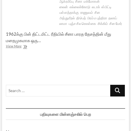
ஆக்ரமிப்பு
சீனா
மக்மோகன்
லைன்
எல்லைக்கோடு
லடாக்
ஸ்பிட்டி
பள்ளத்தாக்கு
ராணுவம்
சீன
அத்துமீறல்
திபெத்
பிரம்ம புத்திரா
தலாய்
லாமா
பஞ்ச சீல கொள்கை
சிக்கிம்
சீன போர்
1962க்கு பின் திட்டமிட்ட ரீதியில் சீனா பாரத தேசத்தின் மீது
மறைமுகமாக ஒரு…
இந்திய
View More
சீனா
எல்லைப்
பிரச்சினைகள்
Search
…
பதிவுகளை மின்னஞ்சலில் பெற