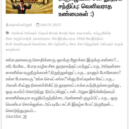
சந்திப்பு: வெளிவராத
உண்மைகள் :)
சுதாகர் கஸ்தூரி
July 15, 2017
அரசியல் அங்கதம்
பிரதமர் மோதி
மோதி அரசு
நையாண்டி
கம்யூனிஸ்டு
சீனா
ராகுல் காந்தி
நகைச்சுவை
சீன இந்திய உறவு
1962 சீன இந்தியப்
போர்
வெளியுறவுக் கொள்கை
சீன ஆக்ரமிப்பு
சீனா
சீன அத்துமீறல்
அங்கதம்
ராகுல்
உளறல்கள்
எங்க தலைவரு கொதிக்காரு, ஒமக்கு ஜோக்கா இருக்கு என்னா?…
சரி, மேலே… போற வழில சீன தூதரகத்தப் பாத்துட்டாரு. அதென்னா
சைனீஸ்ல எழுதீருக்கான்? நிறுத்துன்னுட்டாரு… நானும் போனேனா?
உள்ள போனவரு “உங்க செஃப் எங்க?”ன்னு ரிசப்ஷன்ல கேட்டாரு…
அவன் சீஃப்னு நினைச்சிகிட்டு தூதரைப் பாக்க வந்திருக்காருன்னு ,
ஒரு ஃபார்ம் கொடுத்து ’நிரப்பு’ன்னுட்டான். அதுல இங்க்லிஷ்லயும்
சைனீஸ்லயுமா எழுதியிருந்திச்சா, அண்ணன் குழம்பிட்டாரு… ஒரு
வெண்பா சொல்லுங்க. அப்படியே கட்சி இதழ்ல போட்டுருதேன்…
கொடுத்துருவம்…
ராகுல்ஜியின்
View More
சீன
தூதரக