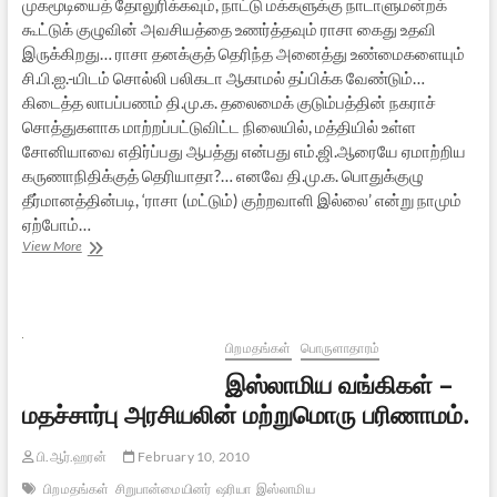
முகமூடியைத் தோலுரிக்கவும், நாட்டு மக்களுக்கு நாடாளுமன்றக்
கூட்டுக் குழுவின் அவசியத்தை உணர்த்தவும் ராசா கைது உதவி
இருக்கிறது… ராசா தனக்குத் தெரிந்த அனைத்து உண்மைகளையும்
சி.பி.ஐ.-யிடம் சொல்லி பலிகடா ஆகாமல் தப்பிக்க வேண்டும்…
கிடைத்த லாபப்பணம் தி.மு.க. தலைமைக் குடும்பத்தின் நகராச்
சொத்துகளாக மாற்றப்பட்டுவிட்ட நிலையில், மத்தியில் உள்ள
சோனியாவை எதிர்ப்பது ஆபத்து என்பது எம்.ஜி.ஆரையே ஏமாற்றிய
கருணாநிதிக்குத் தெரியாதா?… எனவே தி.மு.க. பொதுக்குழு
தீர்மானத்தின்படி, ‘ராசா (மட்டும்) குற்றவாளி இல்லை’ என்று நாமும்
ஏற்போம்…
ராசா
View More
கைது
ஆரம்பமே…
இனிதான்
இருக்கிறது
பூகம்பமே!
பிறமதங்கள்
பொருளாதாரம்
இஸ்லாமிய வங்கிகள் –
மதச்சார்பு அரசியலின் மற்றுமொரு பரிணாமம்.
பி.ஆர்.ஹரன்
February 10, 2010
பிறமதங்கள்
சிறுபான்மையினர்
ஷரியா
இஸ்லாமிய