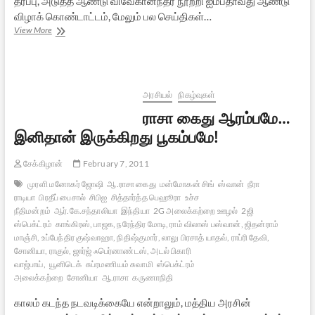
தீர்ப்பு, அடுத்த ஆண்டு விவேகானந்தர் நூற்றி ஐம்பதாவது ஆண்டு
விழாக் கொண்டாட்டம், மேலும் பல செய்திகள்…
இந்த
View More
வாரம்
இந்து
உலகம்
(ஃபிப்ரவரி
–
அரசியல்
நிகழ்வுகள்
03,
ராசா கைது ஆரம்பமே…
2012)
இனிதான் இருக்கிறது பூகம்பமே!
சேக்கிழான்
February 7, 2011
முரளி மனோகர் ஜோஷி
ஆ.ராசா கைது
மன்மோகன் சிங்
ஸ்வான்
நீரா
ராடியா
பிரதீப் பைசால்
சிபிஐ
சித்தார்த்த பெஹூரா
உச்ச
நீதிமன்றம்
ஆர்.கே.சந்தாலியா
இந்தியா
2G அலைக்கற்றை ஊழல்
2ஜி
ஸ்பெக்ட்ரம்
காங்கிரஸ், பாஜக, நரேந்திர மோடி, ராம் விலாஸ் பஸ்வான், ஜிதன்ராம்
மாஞ்சி, உப்பேந்திர குஷ்வாஹா, நிதிஷ்குமார், லாலு பிரசாத் யாதவ், ராப்ரி தேவி,
சோனியா, ராகுல், ஜார்ஜ் ஃபெர்னாண்டஸ், அடல் பிகாரி
வாஜ்பாய்,
யூனிடெக்
சுப்ரமணியம் சுவாமி
ஸ்பெக்ட்ரம்
அலைக்கற்றை
சோனியா
ஆ.ராசா
கருணாநிதி
காலம் கடந்த நடவடிக்கையே என்றாலும், மத்திய அரசின்