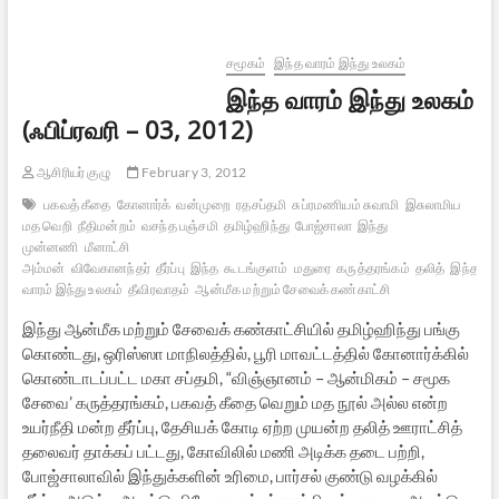
–
3
சமூகம்
இந்த வாரம் இந்து உலகம்
இந்த வாரம் இந்து உலகம்
(ஃபிப்ரவரி – 03, 2012)
ஆசிரியர் குழு
February 3, 2012
பகவத் கீதை
கோனார்க்
வன்முறை
ரதசப்தமி
சுப்ரமணியம் சுவாமி
இசுலாமிய
மத வெறி
நீதிமன்றம்
வசந்த பஞ்சமி
தமிழ்ஹிந்து
போஜ்சாலா
இந்து
முன்னணி
மீனாட்சி
அம்மன்
விவேகானந்தர்
தீர்ப்பு
இந்த
கூடங்குளம்
மதுரை
கருத்தரங்கம்
தலித்
இந்த
வாரம் இந்து உலகம்
தீவிரவாதம்
ஆன்மீக மற்றும் சேவைக் கண்காட்சி
இந்து ஆன்மீக மற்றும் சேவைக் கண்காட்சியில் தமிழ்ஹிந்து பங்கு
கொண்டது, ஒரிஸ்ஸா மாநிலத்தில், பூரி மாவட்டத்தில் கோனார்க்கில்
கொண்டாடப்பட்ட மகா சப்தமி, “விஞ்ஞானம் – ஆன்மிகம் – சமூக
சேவை’ கருத்தரங்கம், பகவத் கீதை வெறும் மத நூல் அல்ல என்ற
உயர்நீதி மன்ற தீர்ப்பு, தேசியக் கோடி ஏற்ற முயன்ற தலித் ஊராட்சித்
தலைவர் தாக்கப் பட்டது, கோவிலில் மணி அடிக்க தடை பற்றி,
போஜ்சாலாவில் இந்துக்களின் உரிமை, பார்சல் குண்டு வழக்கில்