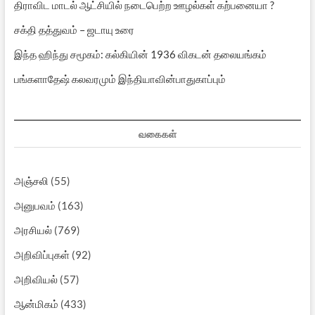
திராவிட மாடல் ஆட்சியில் நடைபெற்ற ஊழல்கள் கற்பனையா ?
சக்தி தத்துவம் – ஜடாயு உரை
இந்த ஹிந்து சமூகம்: கல்கியின் 1936 விகடன் தலையங்கம்
பங்களாதேஷ் கலவரமும் இந்தியாவின்பாதுகாப்பும்
வகைகள்
அஞ்சலி
(55)
அனுபவம்
(163)
அரசியல்
(769)
அறிவிப்புகள்
(92)
அறிவியல்
(57)
ஆன்மிகம்
(433)