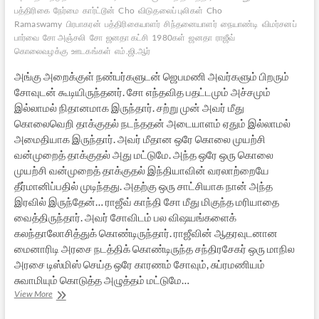
பத்திரிகை
நேர்மை
கார்ட்டூன்
Cho
விடுதலைப் புலிகள்
Cho
Ramaswamy
பிரபாகரன்
பத்திரிகையாளர்
சிந்தனையாளர்
நையாண்டி
விமர்சனப்
பார்வை
சோ அஞ்சலி
சோ
ஜனதா கட்சி
1980கள்
ஜனதா
ராஜீவ்
கொலைவழக்கு
ஊடகங்கள்
எம்.ஜி.ஆர்
அங்கு அறைக்குள் நண்பர்களுடன் ஜெபமணி அவர்களும் பிறரும்
சோவுடன் கூடியிருந்தனர். சோ எந்தவித பதட்டமும் அச்சமும்
இல்லாமல் நிதானமாக இருந்தார். சற்று முன் அவர் மீது
கொலைவெறி தாக்குதல் நடந்ததன் அடையாளம் ஏதும் இல்லாமல்
அமைதியாக இருந்தார். அவர் மீதான ஒரே கொலை முயற்சி
வன்முறைத் தாக்குதல் அது மட்டுமே. அந்த ஒரே ஒரு கொலை
முயற்சி வன்முறைத் தாக்குதல் இந்தியாவின் வரலாற்றையே
தீர்மானிப்பதில் முடிந்தது. அதற்கு ஒரு சாட்சியாக நான் அந்த
இரவில் இருந்தேன்… ராஜீவ் காந்தி சோ மீது மிகுந்த மரியாதை
வைத்திருந்தார். அவர் சோவிடம் பல விஷயங்களைக்
கலந்தாலோசித்துக் கொண்டிருந்தார். ராஜீவின் ஆதரவுடனான
மைனாரிடி அரசை நடத்திக் கொண்டிருந்த சந்திரசேகர் ஒரு மாநில
அரசை டிஸ்மிஸ் செய்த ஒரே காரணம் சோவும், சுப்ரமணியம்
சுவாமியும் கொடுத்த அழுத்தம் மட்டுமே…
சோ:
View More
சில
நினைவுகள்