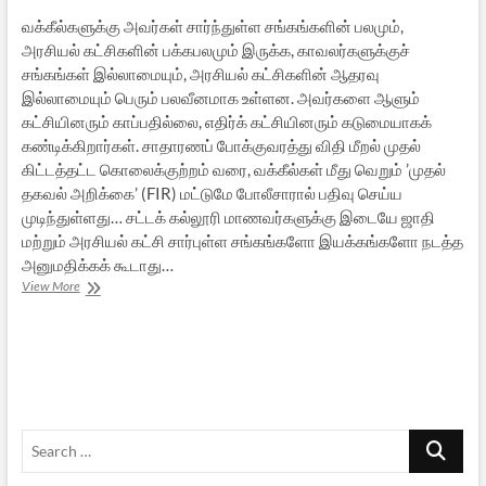
வக்கீல்களுக்கு அவர்கள் சார்ந்துள்ள சங்கங்களின் பலமும்,
அரசியல் கட்சிகளின் பக்கபலமும் இருக்க, காவலர்களுக்குச்
சங்கங்கள் இல்லாமையும், அரசியல் கட்சிகளின் ஆதரவு
இல்லாமையும் பெரும் பலவீனமாக உள்ளன. அவர்களை ஆளும்
கட்சியினரும் காப்பதில்லை, எதிர்க் கட்சியினரும் கடுமையாகக்
கண்டிக்கிறார்கள். சாதாரணப் போக்குவரத்து விதி மீறல் முதல்
கிட்டத்தட்ட கொலைக்குற்றம் வரை, வக்கீல்கள் மீது வெறும் ’முதல்
தகவல் அறிக்கை’ (FIR) மட்டுமே போலீசாரால் பதிவு செய்ய
முடிந்துள்ளது… சட்டக் கல்லூரி மாணவர்களுக்கு இடையே ஜாதி
மற்றும் அரசியல் கட்சி சார்புள்ள சங்கங்களோ இயக்கங்களோ நடத்த
அனுமதிக்கக் கூடாது…
காவல்துறை
View More
Vs
நீதித்துறை:
தமிழகத்தின்
பரிதாபம்
Search
…