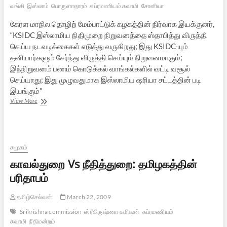
வங்கி
இஸ்லாம்
பொருளாதாரம்
சுப்ரமணியம் சுவாமி
சோனியா
கேரள மாநில தொழிற் மேம்பாட்டுக் கழகத்தின் நிர்வாக இயக்குனர்,
“KSIDC இஸ்லாமிய நிதிமுறை நிறுவனத்தை ஸ்தாபித்து விருத்தி
செய்ய நடவடிக்கைகள் எடுத்து வருகிறது; இது KSIDC-யும்
தனியார்களும் சேர்ந்து விருத்தி செய்யும் நிறுவனமாகும்;
இந்நிறுவனம் பணம் கொடுக்கல் வாங்கல்களில் வட்டி வசூல்
செய்யாது; இது முழுவதுமாக இஸ்லாமிய ஷரியா சட்டத்தின் படி
இயங்கும்”
இஸ்லாமிய
View More
வங்கிகள்
–
மதச்சார்பு
அரசியலின்
மற்றுமொரு
சமூகம்
பரிணாமம்.
காவல்துறை Vs நீதித்துறை: தமிழகத்தின்
பரிதாபம்
தமிழ்செல்வன்
March 22, 2009
Srikrishna commission
ஸ்ரீகிருஷ்ணா கமிஷன்
சுப்ரமணியம்
சுவாமி
நீதிமன்றம்