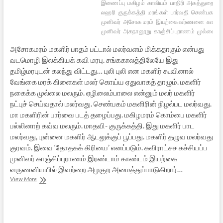
இணைப்பு
மகிழம்
காவியம்
பாதிரி
அகத்துறை
ப
லஹரி
குருக்கத்தி
மரங்கள்
பார்வதி
செண்பகம்
ச
முனிவர்
அசோக மரம்
இயற்கை வர்ணனை
காஞ்சி
முனிவர்
அகநானூறு
காஞ்சிப் புராணம்
முல்லை
அசோகமரம் மகளிர் பாதம் பட்டால் மலர்வளம் மிக்கதாகும் என்பது
வடமொழி இலக்கியக் கவி மரபு. சங்ககாலத்திலேயே இது
தமிழ்மரபுடன் கலந்து விட்டது… புலி புலி என மகளிர் கூவினால்
வேங்கை மரக் கிளைகள் மலர் கொய்ய ஏதுவாகத் தாழும். மகளிர்
நகைக்க முல்லை மலரும். ஏழிலைம்பாலை என்னும் மலர் மகளிர்
நட்புச் செய்வதால் மலர்வது. செண்பகம் மகளிரின் நிழல்பட மலர்வது.
மா மகளிரின் பார்வை படத் தழைப்பது. மகிழமரம் கொம்பை மகளிர்
பல்லினாற் கவ்வ மலரும். மாதவி- குருக்கத்தி. இது மகளிர் பாட
மலர்வது, புன்னை மகளிர் ஆடலுக்குப் பூப்பது. மகளிர் தழுவ மலர்வது
குரவம். இவை ‘தோதகக் கிரியை’ எனப்படும். கவிராட்சச கச்சியப்ப
முனிவர் காஞ்சிப்புராணம் இரண்டாம் காண்டம் இயற்கை
வருணனியயில் இவற்றை அழகுற அமைத்துப்பாடுகிறார்…
“நும்வாய்ப்
View More
பொய்யு
முளவோ?”