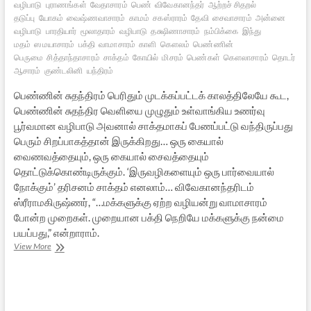
வழிபாடு
புராணங்கள்
வேதாசாரம்
பெண்
விவேகானந்தர்
ஆற்றச் சிதறல்
தடுப்பு
யோகம்
வைஷ்ணவாசாரம்
காமம்
சகஸ்ராரம்
தேவி
சைவாசாரம்
அன்னை
வழிபாடு
பாரதியார்
மூலாதாரம்
வழிபாடு
தக்ஷிணாசாரம்
நம்பிக்கை
இந்து
மதம்
ஸமயாசாரம்
பக்தி
வாமாசாரம்
காளி
கௌலம்
பெண்ணின்
பெருமை
சித்தாந்தாசாரம்
சாக்தம்
கோயில்
மிசரம்
பெண்கள்
கௌலாசாரம்
தொடர்
சக்
ஆசாரம்
குண்டலினி
யந்திரம்
பெண்ணின் சுதந்திரம் பெரிதும் முடக்கப்பட்டக் காலத்திலேயே கூட,
பெண்ணின் சுதந்திர வெளியை முழுதும் உள்வாங்கிய உணர்வு
பூர்வமான வழிபாடு அவனால் சாக்தமாகப் பேணப்பட்டு வந்திருப்பது
பெரும் சிறப்பாகத்தான் இருக்கிறது… ஒரு கையால்
வைணவத்தையும், ஒரு கையால் சைவத்தையும்
தொட்டுக்கொண்டிருக்கும். ‘இருவழிகளையும் ஒரு பார்வையால்
நோக்கும்’ தரிசனம் சாக்தம் எனலாம்… விவேகானந்தரிடம்
ஸ்ரீராமகிருஷ்ணர், “…மக்களுக்கு ஏற்ற வழியன்று வாமாசாரம்
போன்ற முறைகள். முறையான பக்தி நெறியே மக்களுக்கு நன்மை
பயப்பது,” என்றாராம்.
பாரதியின்
View More
சாக்தம்
–
1