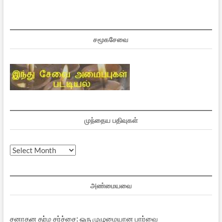
சமூகசேவை
முந்தைய பதிவுகள்
முந்தைய
பதிவுகள்
அண்மையவை
சனாதன தர்ம சர்ச்சை: ஒரு முழுமையான பார்வை