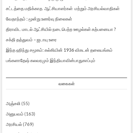
சட்டத்தை மதிக்காத ஆட்சியாளர்கள் மற்றும் அரசியல்வாதிகள்
வேதாந்தம் : மூன்று உணர்வு நிலைகள்
திராவிட மாடல் ஆட்சியில் நடைபெற்ற ஊழல்கள் கற்பனையா ?
சக்தி தத்துவம் – ஜடாயு உரை
இந்த ஹிந்து சமூகம்: கல்கியின் 1936 விகடன் தலையங்கம்
பங்களாதேஷ் கலவரமும் இந்தியாவின்பாதுகாப்பும்
வகைகள்
அஞ்சலி
(55)
அனுபவம்
(163)
அரசியல்
(769)