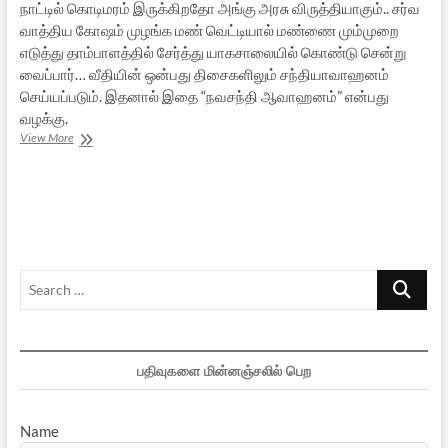
நாட்டில் கொடிமரம் இருக்கிறதோ அங்கு அரசு விருத்தியாகும்.. சர்வ
வாத்திய கோஷம் முழங்க மண் வெட்டியால் மண்ணை மும்முறை
எடுத்து தாம்பாளத்தில் சேர்த்து யாகசாலையில் கொண்டு சென்று
வைப்பார்… வீதியின் ஒன்பது திசைகளிலும் சந்தியாவாஹனம்
செய்யப்படும். இதனால் இதை “நவசந்தி ஆவாஹனம்” என்பது
வழக்கு.
கொடியேற்ற
View More
விழா
என்னும்
தெய்வீக
நிகழ்வு
Search
…
பதிவுகளை மின்னஞ்சலில் பெற
Name