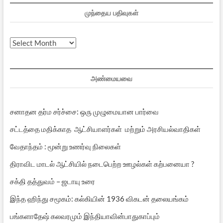
முந்தைய பதிவுகள்
முந்தைய
பதிவுகள்
அண்மையவை
சனாதன தர்ம சர்ச்சை: ஒரு முழுமையான பார்வை
சட்டத்தை மதிக்காத ஆட்சியாளர்கள் மற்றும் அரசியல்வாதிகள்
வேதாந்தம் : மூன்று உணர்வு நிலைகள்
திராவிட மாடல் ஆட்சியில் நடைபெற்ற ஊழல்கள் கற்பனையா ?
சக்தி தத்துவம் – ஜடாயு உரை
இந்த ஹிந்து சமூகம்: கல்கியின் 1936 விகடன் தலையங்கம்
பங்களாதேஷ் கலவரமும் இந்தியாவின்பாதுகாப்பும்