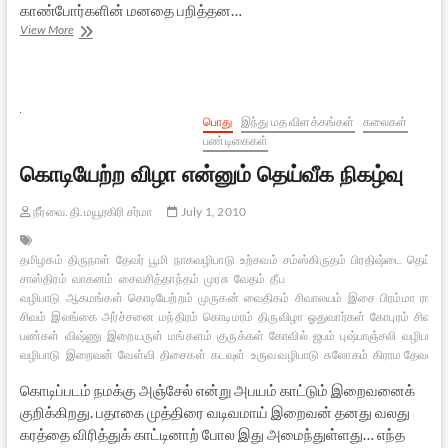
காண்போர்களின் மனதை பறித்தன…
தஞ்சை
View More
சைவமரபு
பாதுகாப்பு
மாநாடு:
ஒரு
பார்வை
பொது
இந்து மத விளக்கங்கள்
கலைகள்
பண்டிகைகள்
கொடியேற்ற விழா என்னும் தெய்வீக நிகழ்வு
நீர்வை. தி.மயூரகிரி சர்மா
July 1, 2010
தமிழகம்
திருநாள்
தேவர்
பூமி
நாகவழிபாடு
உற்சவம்
சம்ஸ்கிருதம்
பிரதிஷ்டை
தெய்வங
சாஸ்திரம்
வாகனம்
சைவசித்தாந்தம்
முரசு
வேதம்
தீப
வழிபாடு
ஆகமங்கள்
கொடியேற்றம்
முருகன்
வைதிகம்
சிவாலயம்
இசை
பிரம்மா
ராகம்
சிவம்
இலங்கை
அர்ச்சனை
மந்திரம்
கொடிமரம்
திருவிழா
ஓதுவார்கள்
கோபுரம்
சிவன்
பண்கள்
விஷ்ணு
இறையருள்
மங்களம்
குருக்கள்
கோவில்
ஜபம்
புஷ்பாஞ்சலி
வழிபாடு
வழிபாடு
இறைவன்
வேள்வி
திசைகள்
கடவுள்
உருவ வழிபாடு
சுலோகம்
கிராம தேவதை
கொடிப்படம் நமக்கு அஞ்சேல் என்று அபயம் காட்டும் இறைவனைக்
குறிக்கிறது. பதாகை முத்திரை வடிவமாய் இறைவன் தனது வலது
கரத்தை விரித்துக் காட்டினாற் போல இது அமைந்துள்ளது… எந்த