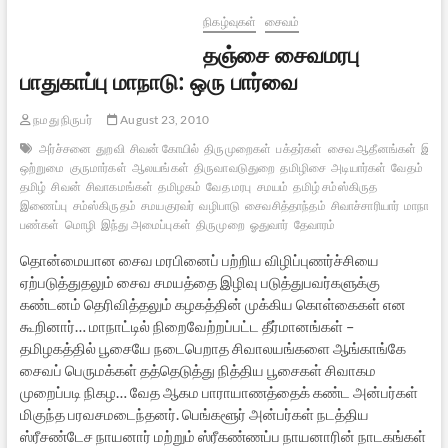
நிகழ்வுகள்
சைவம்
தஞ்சை சைவமரபு
பாதுகாப்பு மாநாடு: ஒரு பார்வை
நமது நிருபர்
August 23, 2010
அர்ச்சனை
துறவி
சிவன் கோயில்
திருமுறைகள்
பக்தர்கள்
சைவ ஆதீனங்கள்
இந்த
ஒற்றுமை
குருமார்கள்
ஆலயங்கள்
திருவாவடுதுறை
தமிழிசை
அடியார்கள்
வேதம்
தரு
தமிழ்
சிவன்
சிவாகமங்கள்
தமிழகம்
வேத மரபு
சமயம்
தமிழ் சம்ஸ்கிருத
இணைப்பு
சம்ஸ்கிருதம்
சமயகுரவர்
வழிபாடு
சைவசித்தாந்தம்
சிவாச்சாரியார்
மாநாடு
பண்கள்
மொழி
இந்து அமைப்புகள்
திருமுறை
ஓதுவார்
தேவாரம்
தொன்மையான சைவ மரபினைப் பற்றிய விழிப்புணர்ச்சியை
ஏற்படுத்துதலும் சைவ சமயத்தை இழிவு படுத்துபவர்களுக்கு
கண்டனம் தெரிவித்தலும் கழகத்தின் முக்கிய கொள்கைகள் என
கூறினார்… மாநாட்டில் நிறைவேற்றப்பட்ட தீர்மானங்கள் –
தமிழகத்தில் பூசையே நடைபெறாத சிவாலயங்களை ஆங்காங்கே
சைவப் பெருமக்கள் தத்தெடுத்து நித்திய பூசைகள் சிவாகம
முறைப்படி நிகழ… வேத ஆகம பாராயாணத்தைக் கண்ட அன்பர்கள்
மிகுந்த பரவசமடைந்தனர். பெங்களூர் அன்பர்கள் நடத்திய
ஸ்ரீசண்டேச நாயனார் மற்றும் ஸ்ரீகண்ணப்ப நாயனாரின் நாடகங்கள்