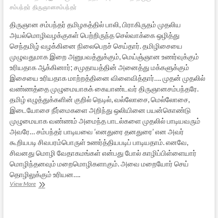
சம்பந்தர்
திருஞானசம்பந்தர்
திருஞான சம்பந்தர் தமிழகத்தில் பாலி, பிராகிருதம் முதலிய
அயல்மொழிவழக்குகள் பெற்றிருந்த செல்வாக்கை ஒழித்து
செந்தமிழ் வழக்கினை நிலைபெறச் செய்தார். தமிழிசையை
முழுவதுமாக இறை அனுபவத்துக்கும், மெய்ஞ்ஞான உணர்வுக்கும்
உரியதாக ஆக்கினார்; சமுதாயத்தின் அனைத்து மக்களுக்கும்
இசையை உரியதாக மாற்றத்தினை விளைவித்தார்…. முதன் முதலில்
வண்ணத்தை முழுமையாகக் கையாண்டவர் திருஞானசம்பந்தரே.
தமிழ் எழுத்துக்களின் குறில் நெடில், வல்லோசை, மெல்லோசை,
இடையோசை நீர்மைகளை அறிந்து ஒலியினை பயன்கொண்டு
முழுமையாக வண்ணம் அமைந்த பாடல்களை முதலில் பாடியவரும்
அவரே… சம்பந்தர் பாடியவை ‘எனதுரை தனதுரை’ என அவர்
கூறியபடி சிவபரம்பொருள் உணர்த்தியபடிப் பாடியதாம். எனவே,
சிவனது மொழி வேதாகமங்கள் என்பது போல் காழிப்பிள்ளையார்
மொழிந்தனவும் மறைமொழிகளாகும். அவை மறையோர் செய்
தொழிலுக்கும் உரியன….
தலைமகனாகி
View More
நின்ற
தமிழ்ஞான
சம்பந்தன்