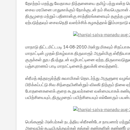
தோற்றம் மறந்து வேதாகம நிந்தனையை தமிழ் பற்று என்ற 
சைவ மரபினை பாதுகாக்கும் நோக்குடன் நம் சிவபெருமான் 
திருமுறை மற்றும் பதினான்கு சாத்திரங்களையும் தகுந்த 
ஏற்படுத்தவும் சைவநெறி வளர்ச்சிக் கழகத்தால் இம்மாநாடு ஏ
மாநாடு திட்டமிட்டபடி 14-08-2010 அன்று மிகவும் சிறப்பா
மாநாட்டின் முதல் நிகழ்வாக திருவாரூர் அருள்மிகு ஸ்ரீதியா
குருக்கள் தூப தீபத்துடன் வழிபாட்டினை ஏற்ற, திருவாவடுதுற
பஞ்சபுராணம் பாடி மாநாட்டினைத் துவக்கி வைத்தனர்.
ஸ்ரீமத் சுந்தரமூர்த்தி சுவாமிகள் தொடர்ந்து அருளுரை வழ
பிரிக்கப்பட்டு சிவ சிந்தையினின்றும் விலகி நிற்கும் நிலை 
போதனைகளைக் குறை கூறுபவர்களை வன்மையாகக் கண்டித்தார
பயிற்சியையும், திருமுறைப் பயிற்சியையும் எல்லோரும் பயன்
பெங்களூர் அன்பர்கள் நடத்திய ஸ்ரீசண்டேச நாயனார் மற்
அவையில் கூடியிருந்தவர்கள் தங்கள் கண்களின் கண்ணீர் ம