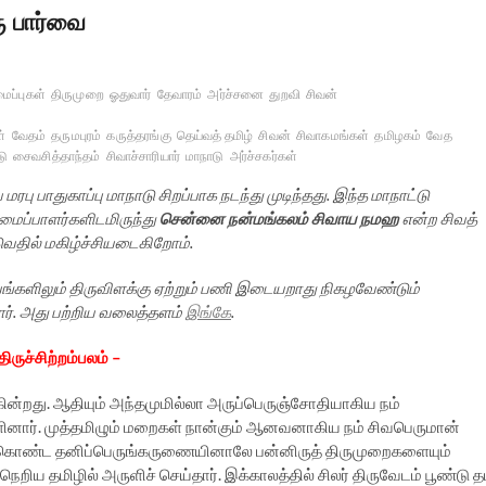
ு பார்வை
ைப்புகள்
திருமுறை
ஓதுவார்
தேவாரம்
அர்ச்சனை
துறவி
சிவன்
ள்
வேதம்
தருமபுரம்
கருத்தரங்கு
தெய்வத் தமிழ்
சிவன்
சிவாகமங்கள்
தமிழகம்
வேத
டு
சைவசித்தாந்தம்
சிவாச்சாரியார்
மாநாடு
அர்ச்சகர்கள்
 பாதுகாப்பு மாநாடு சிறப்பாக நடந்து முடிந்தது. இந்த மாநாட்டு
 அமைப்பாளர்களிடமிருந்து
சென்னை நன்மங்கலம் சிவாய நமஹ
என்ற சிவத்
வதில் மகிழ்ச்சியடைகிறோம்.
ளிலும் திருவிளக்கு ஏற்றும் பணி இடையறாது நிகழவேண்டும்
ர். அது பற்றிய வலைத்தளம்
இங்கே
.
திருச்சிற்றம்பலம் –
்கின்றது. ஆதியும் அந்தமுமில்லா அருப்பெருஞ்சோதியாகிய நம்
னார். முத்தமிழும் மறைகள் நான்கும் ஆனவனாகிய நம் சிவபெருமான்
ல் கொண்ட தனிப்பெருங்கருணையினாலே பன்னிருத் திருமுறைகளையும்
ெறிய தமிழில் அருளிச் செய்தார். இக்காலத்தில் சிலர் திருவேடம் பூண்டு த