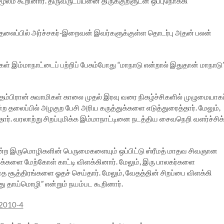
 மூலம் கூறினார். திருவருட்பயனை திருக்குறளுடன் ஒப்புநோக்கி
தலைப்பில் அர்ச்சகர்-இறைவன் இவர்களுக்குள்ள தொடர்பு அதன் பலன்
்கள் இம்மாநாட்டைப் பற்றிப் பேசும்போது “மாநாடு என்றால் இதுதான் மாநாடு
்பிரான் சுவாமிகள் காலை முதல் இரவு வரை நிகழ்ச்சிகளில் முழுமையாகப
்ற தலைப்பில் அழகுற பேசி அரிய கருத்துக்களை எடுத்துரைத்தார். மேலும்,
ார். வரலாற்று சிறப்புமிக்க இம்மாநாட்டினை நடத்திய சைவநெறி வளர்ச்சிக
ன்ற இருமொழிகளின் பெருமைகளையும் ஒப்பிட்டு ஸ்ரீமத் மாதவ சிவஞான
ுக்களை மேற்கோள் காட்டி விளக்கினார். மேலும், இரு பாலகர்களை
 சூத்திரங்களை ஓதச் செய்தார். மேலும், வேதத்தின் சிறப்பை விளக்கி
ு தாய்மொழி” என்றும் நயம்பட கூறினார்.