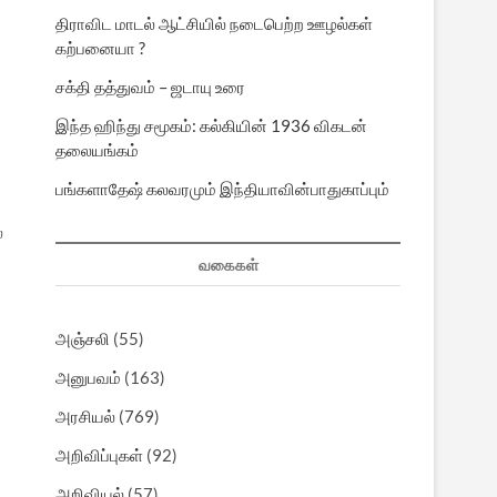
திராவிட மாடல் ஆட்சியில் நடைபெற்ற ஊழல்கள்
கற்பனையா ?
சக்தி தத்துவம் – ஜடாயு உரை
இந்த ஹிந்து சமூகம்: கல்கியின் 1936 விகடன்
தலையங்கம்
பங்களாதேஷ் கலவரமும் இந்தியாவின்பாதுகாப்பும்
்
வகைகள்
அஞ்சலி
(55)
அனுபவம்
(163)
அரசியல்
(769)
அறிவிப்புகள்
(92)
அறிவியல்
(57)