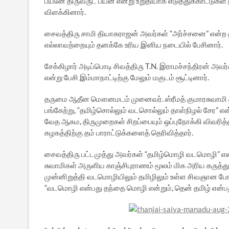
பயனே திருவருட் பயன் என்று உறுதியாக எடுத்துக்காட்டுகள்
விளக்கினார்.
சைவத்திரு சாமி தியாகராஜன் அவர்கள் “அர்ச்சனை” என்ற 
எல்லாவற்றையும் தனக்கே உரிய இனிய நடையில் பேசினார்.
சேக்கிழார் அடிப்பொடி சிவத்திரு T.N. இராமச்சந்திரன் அவர
என்று பேசி இம்மாநாட்டிற்கு மேலும் மகுடம் சூட்டினார்.
தருமை ஆதீன மௌனமடம் முனைவர். ஸ்ரீமத் குமாரசுவாமி தம
பங்கேற்று, “தமிழ்சொல்லும் வடசொல்லும் தாள்நிழல் சேர” என
வேத ஆகம, திருமுறைகள் சிறப்பையும் ஒப்புநோக்கி விவரித்த
கழகத்திற்கு தம் பாராட்டுக்களைத் தெரிவித்தார்.
சைவத்திரு பட்டமுத்து அவர்கள் “தமிழ்மொழி வடமொழி” எ
சுவாமிகள் அருளிய காஞ்சிபுராணம் மூலம் மிக அரிய கருத்த
முன்னிறுத்தி வடமொழியிலும் தமிழிலும் உள்ள சிவஞான போத
“வடமொழி என்பது தந்தை மொழி என்றும், தென் தமிழ் என்பத