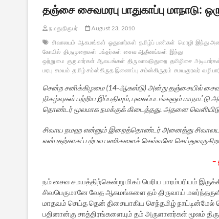
தஞ்சை சைவமரபு பாதுகாப்பு மாநாடு: ஒர
நமது நிருபர்
August 23, 2010
சிவாலயம்
ஆகமங்கள்
ஓதுவார்கள்
தமிழ்ப் பண்கள்
மொழி
இந்து அம
கோயில்
திருமுறைகள்
பக்தர்கள்
சைவ ஆதீனங்கள்
இந்து
ஒற்றுமை
குருமார்கள்
ஆலயங்கள்
திருவாவடுதுறை
தமிழிசை
அடியார்க
மரபு
சமயம்
தமிழ் சம்ஸ்கிருத இணைப்பு
சம்ஸ்கிருதம்
சமயகுரவர்
வழிபா
சென்ற சனிக்கிழமை (14-ஆகஸ்டு) அன்று தஞ்சையில் சைவ மரபு
நிகழ்வுகள் பற்றிய இப்பதிவும், புகைப்படங்களும் மாநாட்டு
தொண்டர் மூலமாக நமக்குக் கிடைத்தது. அதனை வெளியிடு
சிவாய நமஹ என்னும் இறைத்தொண்டர் அனைத்து சிவாலயங்க
என்பதற்காகப் பற்பல பணிகளைச் செவ்வனே செய்துவருகிறா
– 
நம் சைவ சமயத்திற்கென்று மிகப் பெரிய பாரம்பரியம் இருக
சிவபெருமானே வேத ஆகமங்களை தம் திருவாய் மலர்ந்தருளி
மாதவம் செய்த தென் திசையாகிய செந்தமிழ் நாட்டின்மே
பதினான்கு சாத்திரங்களையும் தம் அருளாளர்கள் மூலம் திருந