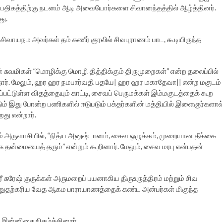
்பதிகத்திற்கு நடனம் ஆடி அவையோர்களை சிவானந்தத்தில் ஆழ்த்தினர்.
து.
வாயநம அவர்கள் தம் கணீர் குரலில் சிவபுராணம் பாட, கூடியிருந்த
ான் சுவமிகள் “மொழிக்கு மொழி தித்திக்கும் திருமுறைகள்” என்ற தலைப்பில்
ார். மேலும், ஹர ஹர நமபார்வதி பதயே| ஹர ஹர மகாதேவா|| என்ற மகுடம்
பட்டுள்ள விதத்தையும் காட்டி, சைவப் பெருமக்கள் இம்மகுடத்தைக் கூற
்டும் இது போன்ற பணிகளில் ஈடுபடும் பக்தர்களின் மத்தியில் இளைஞர்களால
து என்றார்.
ம் அருளாசியில், “நித்ய அனுஷ்டானம், சைவ ஒழுக்கம், முறையான தீக்கை
ீக தன்மையைத் தரும்” என்றும் கூறினார். மேலும், சைவ மரபு என்பதன்
 சுரேஷ் குருக்கள் அருமறைப் பயனாகிய திருஉருத்திரம் மற்றும் சிவ
ணுதற்கரிய வேத ஆகம பாராயாணத்தைக் கண்ட அன்பர்கள் மிகுந்த
இன்னிசை நிகழ்த்தினார்.