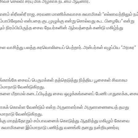
ு சிவச் செல்வி சரயு மிக அழகாக நடனம் ஆடினார்.
னம் ஸ்ரீலஸ்ரீ ராஜ. சரவண மாணிக்கவாசக சுவாமிகள் “எல்லாவற்றிலும் நம
கும்பாபிஷேகம் என்பதை குடமுழுக்கு என்று சொல்வது கூட பிழையே” என்று
தும் நிரம்பியிருந்த சைவ நேயர்களின் ஆர்வத்தைக் கண்டு மகிழ்ந்து
ளை வாசித்து பலத்த கரவொலியைப் பெற்றார். அன்பர்கள் எழுப்பிய “அரகர”
ாங்கே சைவப் பெருமக்கள் தத்தெடுத்து நித்திய பூசைகள் சிவாகம
ம்மாநாடு வேண்டுகிறது.
ுகளை மீறாமல் கடைப்பிடித்து சைவ ஒழுக்கங்களைப் பேணி பாதுகாக்க, சை
்களாகக் கொள்ள வேண்டும் என்ற அருளாளர்கள் அருளாணையைத் தமது
மாநாடு வேண்டுகிறது.
ுக்கு மாதந்தோறும் சம்பாவனைக் கொடுத்து ஆதரித்து மகிழும் கோவை
ி சுவாமிகளை இம்மாநாடு பணிந்து வணங்கி தனது நன்றியுணர்வு