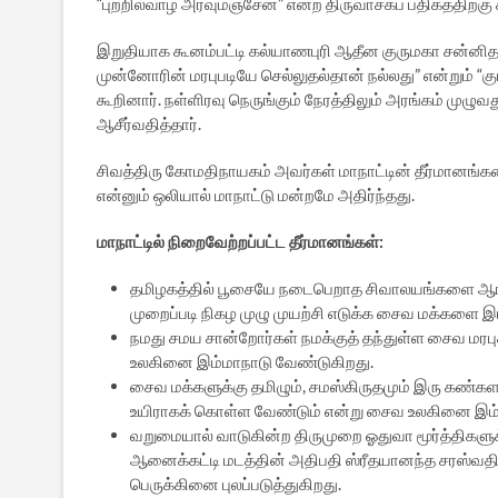
“புற்றில்வாழ் அரவுமஞ்சேன்” என்ற திருவாசகப் பதிகத்திற்க
இறுதியாக கூனம்பட்டி கல்யாணபுரி ஆதீன குருமகா சன்னிதா
முன்னோரின் மரபுபடியே செல்லுதல்தான் நல்லது” என்றும் “
கூறினார். நள்ளிரவு நெருங்கும் நேரத்திலும் அரங்கம் முழுவ
ஆசீர்வதித்தார்.
சிவத்திரு கோமதிநாயகம் அவர்கள் மாநாட்டின் தீர்மானங்க
என்னும் ஒலியால் மாநாட்டு மன்றமே அதிர்ந்தது.
மாநாட்டில் நிறைவேற்றப்பட்ட தீர்மானங்கள்:
தமிழகத்தில் பூசையே நடைபெறாத சிவாலயங்களை ஆங்க
முறைப்படி நிகழ முழு முயற்சி எடுக்க சைவ மக்களை இ
நமது சமய சான்றோர்கள் நமக்குத் தந்துள்ள சைவ மரப
உலகினை இம்மாநாடு வேண்டுகிறது.
சைவ மக்களுக்கு தமிழும், சமஸ்கிருதமும் இரு கண
உயிராகக் கொள்ள வேண்டும் என்று சைவ உலகினை இம்
வறுமையால் வாடுகின்ற திருமுறை ஓதுவா மூர்த்திகள
ஆனைக்கட்டி மடத்தின் அதிபதி ஸ்ரீதயானந்த சரஸ்வத
பெருக்கினை புலப்படுத்துகிறது.