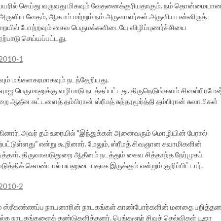
பெயரில் செய்து வருவது மிகவும் வேதனைக்குரியதாகும். நம் தொன்மையா
அருளிய வேதம், ஆகமம் மற்றும் நம் அருளாளர்கள் அருளிய பன்னிருத்
முறையில் போற்றவும் சைவ பெருமக்களிடையே விழிப்புணர்ச்சியை
ற்பாடு செய்யப்பட்டது.
கவும் மங்களகரமாகவும் நடந்தேறியது.
கராஜ பெருமானுக்கு வழிபாடு நடத்தப்பட்டது. திருநெடுங்களம் சிவஸ்ரீ ரமேஷ
ை ஆதீன கட்டளைத் தம்பிரான் ஸ்ரீமத் சுந்தரமூர்த்தி தம்பிரான் சுவாமிகள்
ங்கினார். அவர் தம் உரையில் “இந்துக்கள் அனைவரும் மொழியின் பேரால்
ஏற்பட்டுள்ளது” என்று கூறினார். மேலும், ஸ்ரீமத் சிவஞான சுவாமிகளின்
். திருவாவடுதுறை ஆதீனம் நடத்தும் சைவ சித்தாந்த நேர்முகப்
படுத்திக் கொண்டால் பயனுடையதாக இருக்கும் என்றும் குறிப்பிட்டார்.
றும் ஸ்ரீகண்ணப்ப நாயனாரின் நாடகங்கள் காண்போர்களின் மனதை பறித்தன
ல்க நாடகங்களைக் கண்டுகளித்தனர். பெங்களூர் சிவச் செல்விகள் பூஜா