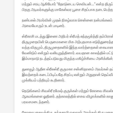
மற்றும் சரயு ஆகியோர் “தோடுடைய செவியன்…” என்ற திருப
பிறகு அடிவர்களுக்கு மாகேஸ்வர பூசை சிறப்பாக நடைபெற்ற
நண்பகல் அமர்வின் முதல் நிகழ்வாக சென்னை நன்மங்கலம் சி
அவையோரும் உடன் பாடினர்.
ஸ்ரீகாசி மடத்து இணை அதிபர் ஸ்ரீமத் சுந்தமூர்த்தி தம்பிர
திருமுறையின் பெருமைகளை மிக அற்புதமாக எடுத்துரைத்த
வந்த விதமும், திருமுறைகளில் இந்த வார்த்தைகள் கையாளப்
வேண்டும் என்றும் வலியுறுத்தினார். வயதான காலத்தில் மட
இம்மாநாடு நடத்தப்படுவது மிகுந்த மகிழ்ச்சியை அளிக்கின்ற
துலாவூர் ஆதீன ஸ்ரீலஸ்ரீ குருமகா சன்னிதானம் அவர்கள் த
இவற்றைக் கடைப்பிடிப்பதே சிறப்பு என்றும் அதுதான் தெய்வ
முக்கியம் பற்றியும் கூறினார்.
நெடுங்களம் சிவஸ்ரீ ரமேஷ் குருக்கள் மற்றும் கோவை சிவஸ்ரீ
ஆகமங்களை ஓதினர். தற்காலத்தில் சைவ விழாக்களில் கா
பரவசமடைந்தனர்.
கோவை சைவத்திரு. கந்தசாமி ஓதுவார் அவர்கள் திருமுறை 