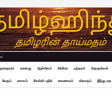
்ள
ுளாதாரம்
வரலாறு
ஆன்மிகம்
சினிமா
புத்தகம்
பிறமதங்கள்
வேதம்
சைவம்
கேள்வி-பதில்
வைணவம்
விவாதம்
இந்து மத