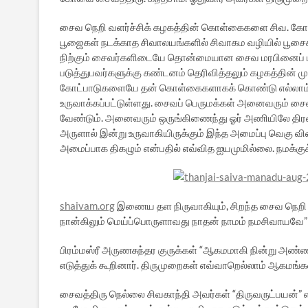
சைவ நெறி வளர்ச்சிக் கழகத்தின் கொள்கைகளை சிவ. கோமதி
பூஜைகள் நடக்காத சிவாலயங்களில் சிவாகம வழியில் பூசைக
நிற்கும் சைவர்களிடையே தொன்மையான சைவ மரபினைப் பற்ற
படுத்துபவர்களுக்கு கண்டனம் தெரிவித்தலும் கழகத்தின் 
கோட்பாடுகளையே தன் கொள்கைகளாகக் கொண்டு எல்லாம் வ
உருவாக்கப்பட்டுள்ளது. சைவப் பெருமக்கள் அனைவரும் சை
வேண்டும். அனைவரும் ஒருங்கிணைந்து ஓர் அணியிலே திரண்டு 
அருளால் இன்று உருவாகியிருக்கும் இந்த அமைப்பு வெக
அமைப்பாக திகழும் என்பதில் எவ்வித ஐயமுமில்லை. நமக்குக
shaivam.org
இணைய தள நிருவாகியும், சிறந்த சைவ நெறி ப
நான்கிலும் மெய்ப்பொருளாவது நாதன் நாமம் நமசிவாயவே” என
பிரம்மஸ்ரீ அருணசுந்தர குருக்கள் “ஆகமமாகி நின்று அண
எடுத்துக் கூறினார். திருமுறைகள் எவ்வாறெல்லாம் ஆகமங்
சைவத்திரு நெல்லை சிவகாந்தி அவர்கள் “திருவருட்பயன்” எ