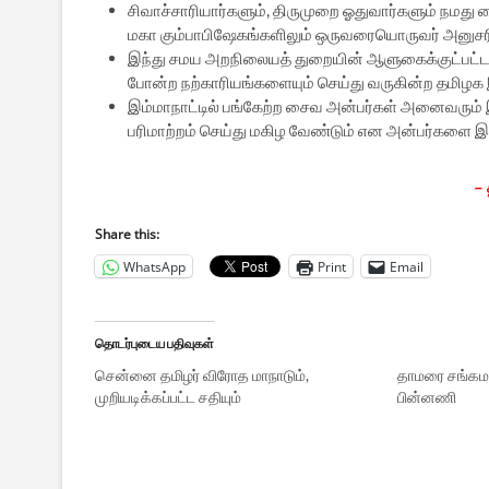
சிவாச்சாரியார்களும், திருமுறை ஓதுவார்களும் நமது 
மகா கும்பாபிஷேகங்களிலும் ஒருவரையொருவர் அனுசரி
இந்து சமய அறநிலையத் துறையின் ஆளுகைக்குட்பட்ட ச
போன்ற நற்காரியங்களையும் செய்து வருகின்ற தமிழக
இம்மாநாட்டில் பங்கேற்ற சைவ அன்பர்கள் அனைவரும் இர
பரிமாற்றம் செய்து மகிழ வேண்டும் என அன்பர்களை இ
– 
Share this:
WhatsApp
Print
Email
தொடர்புடைய பதிவுகள்
சென்னை தமிழர் விரோத மாநாடும்,
தாமரை சங்கமம
முறியடிக்கப்பட்ட சதியும்
பின்னணி