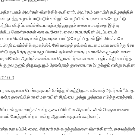
நாயகம் அவர்கள் விளக்கிக் கூறினார். அவர்தம் உரையில் தமிழகத்தில்
ள் நடத்த கழகம் பாடுபடும் என்றும் மொழியின் காரணமாக வேறுபட்டு
ிய விழிப்புணர்ச்சியை ஏற்படுத்துதலும் சைவ சமயத்தை இழிவு
முக்கிய கொள்கைகள் என கூறினார். சைவ சமயத்தின் அடிப்படைக்
ல்ல சிவபெருமான் திருவடியை மட்டுமே நம்பிதான் இவ்வியக்கமே
வநெறி வளர்ச்சிக் கழகத்தில் சேர்வதைத் தங்கள் கடமையாக உணர்ந்து சேர
ஒருமித்த குரல் எழுப்பினால் நம்மால் எதையும் சாதிக்க முடியும். ஈசன்
ு விரைவிலேயே ஆயிரக்கணக்கான தொண்டர்களை உடைய ஓர் சக்தி வாய்ந்த
் குருவருளும் திருவருளும் தோன்றாத் துணையாக இருக்கும் என்று கூறினர
ுரவலருமான பெங்களூரைச் சேர்ந்த சிவத்திரு. சு. கணேஷ் அவர்கள் “வேதம
்ற தலைப்பில் நான்மறையின் சிறப்பை முத்து முத்தாக எடுத்துரைத்தார்.
்ணிப்பான் தாள்வாழ்க” என்ற தலைப்பில் சிவ ஆகமங்களின் பெருமைகளை
களைப் போற்றுகின்றன என்று ஆதாரங்களுடன் கூறினார்.
ன்ற தலைப்பில் சைவ சிந்தாந்தக் கருத்துக்களை விளக்கினார். சைவத்தின