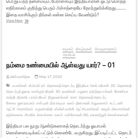
பொறுப்பற்ற தன்மையும், பேராசையும் இந்தியாவின் ஒட்டு மொத்த
எதிர்காலம் குறித்து பெரும் அச்சத்தையே தோற்றுவிக்கிறது………
இதை வாசிக்கும் நீங்கள் என்ன செய்ய வேண்டும்?
நம்மை
View More
உண்மையில்
ஆள்வது
யார்?
–
03
சமூகம்
நிகழ்வுகள்
பொருளாதாரம்
அரசியல்
நம்மை உண்மையில் ஆள்வது யார்? – 01
விஸ்வாமித்ரா
May 17, 2010
பயனர்கள்
ஸ்பெக்ட்ரம்
தொலைத் தொடர்பு
இந்தியா
செல் ஃபோன்
2G
தொலைத்
தொடர்புத் துறை
வாங்கும் திறன்
3G
தரகர்கள்
மதுரை
நடுத்தர மக்கள்
சோனியா
காந்தி
திராவிட பாரம்பரியம்
நிறுவனங்கள்
ராசா
தொலைத் தொடர்பு
சேவை
ஜனநாயகம்
சன் டிவி
நீரா ராடியா
ஏலம்
தினகரன் அலுவலகம்
கூட்டணி
ஆட்சி
அரசாங்கம்
கருணாநிதி
ஸ்விஸ் வங்கி
ஆட்சியாளர்கள்
ஊழல்
விவசாயிகள்
தற்கொலை
சிபாரிசு
கொள்ளை
வளம்
மன்மோகன் சிங்
வரலாற்றுக் கொள்ளைகள்
இந்தியா பல நூறு ஆண்டுகளாகத் தொடர்ந்து ஓயாமல்
கொள்ளையடிக்கப் பட்டுக் கொண்டே வருகிறது. இப்படிப் பட்ட தொடர்