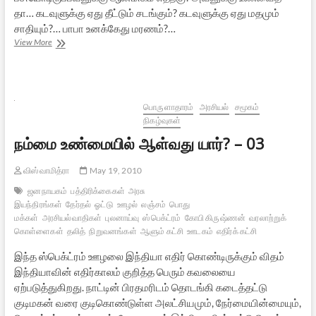
தா… கடவுளுக்கு ஏது தீட்டும் சடங்கும்? கடவுளுக்கு ஏது மதமும்
சாதியும்?… பாபா உனக்கேது மரணம்?…
அஞ்சலி:
View More
பாபா
உனக்கேது
மரணம்?
பொருளாதாரம்
அரசியல்
சமூகம்
நிகழ்வுகள்
நம்மை உண்மையில் ஆள்வது யார்? – 03
விஸ்வாமித்ரா
May 19, 2010
ஜனநாயகம்
பத்திரிக்கைகள்
அரசு
இயந்திரங்கள்
தேர்தல்
ஓட்டு
ஊழல்
லஞ்சம்
பொது
மக்கள்
அரசியல்வாதிகள்
புலனாய்வு
ஸ்பெக்ட்ரம்
கோபி கிருஷ்ணன்
வரலாற்றுக்
கொள்ளைகள்
தலித்
நிறுவனங்கள்
ஆளும் கட்சி
ஊடகம்
எதிர்க் கட்சி
இந்த ஸ்பெக்ட்ரம் ஊழலை இந்தியா எதிர் கொண்டிருக்கும் விதம்
இந்தியாவின் எதிர்காலம் குறித்த பெரும் கவலையை
ஏற்படுத்துகிறது. நாட்டின் பிரதமரிடம் தொடங்கி கடைத்தட்டு
குடிமகன் வரை குடிகொண்டுள்ள அலட்சியமும், நேர்மையின்மையும்,