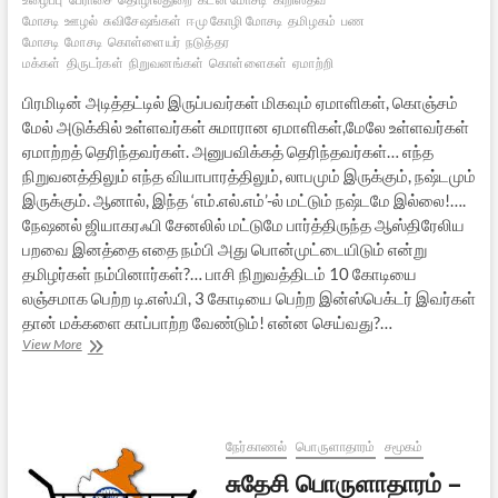
மோசடி
ஊழல்
சுவிசேஷங்கள்
ஈமு கோழி மோசடி
தமிழகம்
பண
மோசடி
மோசடி
கொள்ளையர்
நடுத்தர
மக்கள்
திருடர்கள்
நிறுவனங்கள்
கொள்ளைகள்
ஏமாற்றி
பிரமிடின் அடித்தட்டில் இருப்பவர்கள் மிகவும் ஏமாளிகள், கொஞ்சம்
மேல் அடுக்கில் உள்ளவர்கள் சுமாரான ஏமாளிகள்,மேலே உள்ளவர்கள்
ஏமாற்றத் தெரிந்தவர்கள். அனுபவிக்கத் தெரிந்தவர்கள்… எந்த
நிறுவனத்திலும் எந்த வியாபாரத்திலும், லாபமும் இருக்கும், நஷ்டமும்
இருக்கும். ஆனால், இந்த ‘எம்.எல்.எம்’-ல் மட்டும் நஷ்டமே இல்லை!….
நேஷனல் ஜியாகரஃபி சேனலில் மட்டுமே பார்த்திருந்த ஆஸ்திரேலிய
பறவை இனத்தை எதை நம்பி அது பொன்முட்டையிடும் என்று
தமிழர்கள் நம்பினார்கள்?… பாசி நிறுவத்திடம் 10 கோடியை
லஞ்சமாக பெற்ற டி.எஸ்.பி, 3 கோடியை பெற்ற இன்ஸ்பெக்டர் இவர்கள்
தான் மக்களை காப்பாற்ற வேண்டும்! என்ன செய்வது?…
ஈமு
View More
கோழிகளும்,
சுவிசேஷ
ஆவிகளும்:
மோசடியின்
நூறு
நேர்காணல்
பொருளாதாரம்
சமூகம்
முகங்கள்
சுதேசி பொருளாதாரம் –