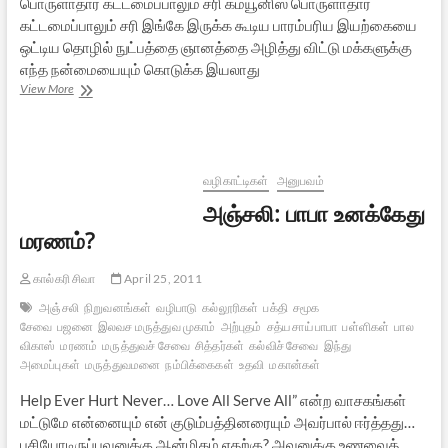
பொருளாதார கட்டமைப்பாலும் சரி கம்யூனிஸ பொருளாதார
கட்டமைப்பாலும் சரி இங்கே இருக்க கூடிய பாரம்பரிய இயற்கையை
ஒட்டிய தொழில் நுட்பத்தை ஞானத்தை அழித்து விட்டு மக்களுக்கு
எந்த நன்மையையும் கொடுக்க இயலாது
சுதேசி
View More
பொருளாதாரம்
–
ஒரு
நேர்காணல்
வழிகாட்டிகள்
அனுபவம்
அஞ்சலி: பாபா உனக்கேது
மரணம்?
கால்கரி சிவா
April 25, 2011
அஞ்சலி
நிறுவனங்கள்
வழிபாடு
கல்லூரிகள்
பக்தி
சமூக
சேவை
பஜனை
இலவச மருத்துவ முகாம்
அற்புதம்
சத்ய சாய் பாபா
பள்ளிகள்
பால
விகாஸ்
மரணம்
மருத்துவச் சேவை
சித்தர்கள்
கல்விச் சேவை
இந்து
அமைப்புகள்
மருத்துவமனை
நம்பிக்கைகள்
உதவி
மகான்கள்
Help Ever Hurt Never… Love All Serve All” என்ற வாசகங்கள்
மட்டுமே என்னையும் என் குடும்பத்தினரையும் அவர்பால் ஈர்த்தது…
பசியோடிருப்பவனுக்கு ஆன்மிகம் எதற்கு? அவனுக்கு உணவைத்