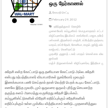
ஒரு நேர்காணல்
கோமதி செட்டி
February 29, 2012
ஹிந்துத்துவம்
தொழில்
முனைவோர்
கம்யூனிசம்
பொருளாதாரம்
சட்டங்கள
விழிப்புணர்வு இயக்கம்
காங்கிரஸ், பாஜக, நரேந்திர
பஸ்வான், ஜிதன்ராம் மாஞ்சி, உப்பேந்திர குஷ்வாஹா, ந
யாதவ், ராப்ரி தேவி, சோனியா, ராகுல், ஜார்ஜ் ஃபெர்
வாஜ்பாய்,
வெளிநாட்டு
முதலீடு
குஜராத்
டாலர்
பாரதம்
கொள்கை
விவசாய
ஜாக்ரன்
மஞ்ச்
நிறுவனங்கள்
விழிப்புணர்வு
இந்தியா
முதல
சுதேசி என்ற கோட்பாடு ஒரு தனியான கோட்பாடு அல்ல. சுதேசி
என்பது உற்பத்தியாளர் வியாபாரிகள் நுகர்வோர் மூவரும்
இணக்கமாக பணி செய்தால் தான் வெற்றி பெறக் கூடிய கோட்பாடு.
எனவே இந்த மூவரிடமும் ஒருவரை ஒருவர் புரிந்து செயலாற்ற
தகுந்த களம் அமைத்து வருகிறது சுதேசி இயக்கம்.
கம்யூனிஸ்ட்டுகளின் விதேசி எதிர்ப்புக்கும் சுதேசிகளின்
எதிர்ப்புக்கும் உள்ள முக்கிய வித்தியாசம் உண்டு.. முதலாளித்துவ