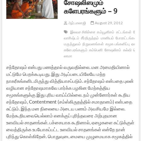
சோஷலிஸமும்
களேபரங்களும் – 9
ஆர்.பாலாஜி
August 29, 2012
இலவச சிகிச்சை
கம்யூனிசம்
சட்டங்கள்
யோ
வாசிஷ்டம்
சீர்திருத்தம்
மானியம்
போராட்டங்கள்
வ
மருத்துவம்
நிறுவனங்கள்
சமூக பங்களிப்பு
ஏழைக
களேபரங்களும்
கம்பெனி
சோஷலிசம்
கல்வி
பொர
லாமா
சந்தோஷம் என்பது பணத்தால் வருவதில்லை. மன அமைதியினால்
மட்டுமே பெறக்கூடியது. இது அடிப்படையிலேயே மற்ற
நாகரீகங்களிடமிருந்து வித்தியாசப்படும். சந்தோஷம் என்பதை புலன்
வழியான சந்தோஷமாகவே பார்க்க பழகின மேற்கத்திய
சமூகங்களுக்கு இது புரிய வாய்ப்பில்லை. நம் முன்னோர்கள் கூறிய
சந்தோஷம், Contentment (சம்ஸ்கிருதத்தில் சமாதானம்) என்பதை
சுட்டும். இந்த மன நிலையை அடைய பணம் அவசியமே இல்லை.
மேற்கூறியவையெல்லாம் எனக்குப் புரிந்தவரை அற்புதமான
உளவியல் சாதனங்கள். பச்சையாக கூறினால், ஏழைகளை கட்டுக்குள்
வைத்திருக்க உபயோகப்பட்ட உளவியல் சாதனங்கள் என்றே நான்
புரிந்து கொள்கிறேன். பொதுவுடைமையை முழுமையாக சமூகத்தில்