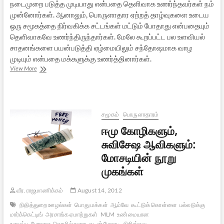
நடைமுறை படுத்த முடியாது என்பதை தெளிவாக உணர்ந்தவர்கள் நம்
முன்னோர்கள். ஆனாலும், பொருளாதார ஏற்றத் தாழ்வுகளை உடைய
ஒரு சமூகத்தை நிர்வகிக்க சட்டங்கள் மட்டும் போதாது என்பதையும்
தெளிவாகவே உணர்ந்திருந்தார்கள். மேலே கூறப்பட்ட பல உளவியல்
சாதனங்களை பயன்படுத்தி ஏழ்மையிலும் சந்தோஷமாக வாழ
முடியும் என்பதை மக்களுக்கு உணர்த்தினார்கள்.
கம்யூனிசமும்
View More
சோஷலிஸமும்
களேபரங்களும்
–
9
சமூகம்
பொருளாதாரம்
ஈமு கோழிகளும்,
சுவிசேஷ ஆவிகளும்:
மோசடியின் நூறு
முகங்கள்
வீர. ராஜமாணிக்கம்
August 14, 2012
நிதித்துறை ஊழல்கள்
பொது மக்கள்
ஆம்வே
கூட்டுக் கொள்ளை
பல்லடுக்கு
மார்க்கெட்டிங்
அரசாங்க ஏமாற்றுகள்
MLM
உண்மையான
உழைப்பு
பேராசை
தொழில்துறை
கடன் மோசடி
கிறிஸ்தவ