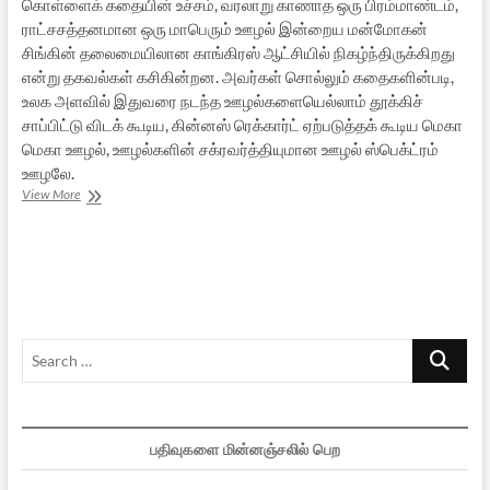
கொள்ளைக் கதையின் உச்சம், வரலாறு காணாத ஒரு பிரம்மாண்டம்,
ராட்சசத்தனமான ஒரு மாபெரும் ஊழல் இன்றைய மன்மோகன்
சிங்கின் தலைமையிலான காங்கிரஸ் ஆட்சியில் நிகழ்ந்திருக்கிறது
என்று தகவல்கள் கசிகின்றன. அவர்கள் சொல்லும் கதைகளின்படி,
உலக அளவில் இதுவரை நடந்த ஊழல்களையெல்லாம் தூக்கிச்
சாப்பிட்டு விடக் கூடிய, கின்னஸ் ரெக்கார்ட் ஏற்படுத்தக் கூடிய மெகா
மெகா ஊழல், ஊழல்களின் சக்ரவர்த்தியுமான ஊழல் ஸ்பெக்ட்ரம்
ஊழலே.
நம்மை
View More
உண்மையில்
ஆள்வது
யார்?
–
01
Search
…
பதிவுகளை மின்னஞ்சலில் பெற