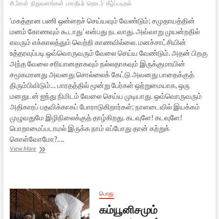
சீடர்கள்
நிறுவனங்கள்
பாரதீயர்
தொடர்
கீழ்ப்படிதல்
‘மகத்தான பணி ஒன்றைச் செய்யவும் வேண்டும்; சமுதாயத்தின்
மனம் கோணவும் கூடாது’ என்பது நடவாது. அவ்வாறு முயன்றதில்
எவரும் எக்காலத்தும் வெற்றி காணவில்லை. மனச்சாட்சியின்
உத்தரவுப்படி ஒவ்வொருவரும் வேலை செய்ய வேண்டும். அதன் பிறகு
அந்த வேலை சரியானதாகவும் நல்லதாகவும் இருக்குமாயின்
சமூகமானது அவனது சொல்லைக் கேட்டு அவனது பாதைக்குத்
திரும்பிவிடும்… பாரதத்தில் மூன்று பேர்கள் ஒற்றுமையாக, ஒரு
மனதுடன் ஐந்து நிமிடம் வேலை செய்ய முடியாது. ஒவ்வொருவரும்
அதிகாரப் பதவிக்காகப் போராடுகிறார்கள்; நாளடைவில் இயக்கம்
முழுவதுமே இழிநிலைக்குத் தாழ்கிறது. கடவுளே! கடவுளே!
பொறாமைப்படாமல் இருக்க நாம் எப்போது தான் கற்றுக்
கொள்வோமோ?….
எழுமின்
View More
விழிமின்
–
28
பொது
கம்யூனிசமும்