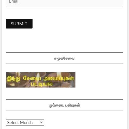
சமூகசேவை
முந்தைய பதிவுகள்
முந்தைய
பதிவுகள்