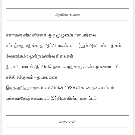
அண்மையவை
சனாதன தர்ம சர்ச்சை: ஒரு முழுமையான பார்வை
சட்டத்தை மதிக்காத ஆட்சியாளர்கள் மற்றும் அரசியல்வாதிகள்
வேதாந்தம் : மூன்று உணர்வு நிலைகள்
திராவிட மாடல் ஆட்சியில் நடைபெற்ற ஊழல்கள் கற்பனையா ?
சக்தி தத்துவம் – ஜடாயு உரை
இந்த ஹிந்து சமூகம்: கல்கியின் 1936 விகடன் தலையங்கம்
பங்களாதேஷ் கலவரமும் இந்தியாவின்பாதுகாப்பும்
வகைகள்