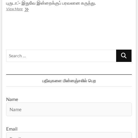
புருடா.’– இதுவே இன்றைக்குப் பரவலான கருத்து.
பிரபஞ்சம்
View More
செல்லும்
பாதையும்
பித்ரு
காரியத்தின்
அவசியமும்
Search
…
பதிவுகளை மின்னஞ்சலில் பெற
Name
Email