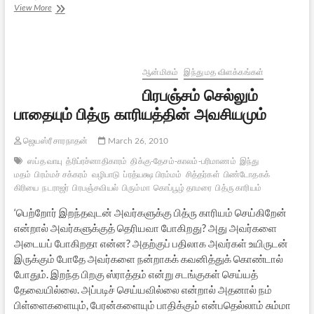
ஆஸ்திரேலியாவிலிலிருந்து
View More
வந்த
அஸ்தி
ஆன்மிகம்
இந்து மத விளக்கங்கள்
பிரபஞ்சம் செல்லும்
பாதையும் பித்ரு காரியத்தின் அவசியமும்
ஜெயஸ்ரீ சாரநாதன்
March 26, 2010
ஸப்த வாயு
த்ரிப்ரச்னாதிகாரம்
திக்கு-தேசம்-காலம்-பரிமாணம்
இந்து
மதம்
பிரம்மச் சக்கரம்
வழிபாடு
ப்ரத்யக்ஷ பிரம்மம்
சித்தர்கள்
பிண்டோதகக்
கிரியை
நடராஜர்
பிரபஞ்சவியல்
பிரும்மா
கொப்பூழ் தாமரை
பித்ரு காரியம்
‘பெற்றோர் இறந்தவுடன் அவர்களுக்கு பித்ரு காரியம் செய்கிறேன்
என்றால் அவர்களுக்குத் தெரியவா போகிறது? அது அவர்களை
அடையப் போகிறதா என்ன? அதற்குப் பதிலாக அவர்கள் உயிருடன்
இருக்கும் போதே அவர்களை நன்றாகக் கவனித்துக் கொண்டால்
போதும். இறந்த பிறகு ஸ்ராத்தம் என்று சடங்குகள் செய்யத்
தேவையில்லை. அப்படிச் செய்யவில்லை என்றால் அதனால் நம்
பிள்ளைகளையும், பேரன்களையும் பாதிக்கும் என்பதெல்லாம் சும்மா