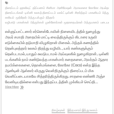
திரைப்படம்
ஹாலிவுட்
தர்ப்பணம்
சினிமா
அனிமேஷன்
அமாவாசை
கோகோ
அயல்நாட்டு
திரைப்படங்கள்
டிஸ்னி
உலகத் திரைப்படம்
வால்ட் டிஸ்னி
சிரார்த்தம்
பாகனியம்
பித்ரு
காரியம்
மூத்தோர்
பித்ரு யக்ஞம்
நீத்தார்
வழிபாடு
பாகன்கள்
பித்ருக்கள்
முன்னோர்கள்
மூதாதையர்கள்
பித்ருயானம்
படையல்
எள்ளுப்பாட்டனார் எர்னெஸ்டோவின் நினைவிடத்தில் நுழைந்து
அவர் சமாதி அறையில் மாட்டி வைத்திருக்கும் கிடாரை உருவி
எடுக்கையில் தடுமாறி விழுகிறான் மிகைல். அந்தக் கணத்தில்
தென்புலத்தார் உலகம் திறந்து வழிவிட, யார் கண்களுக்கும்
தென்படாமல், யாதும் சுவடுபடாமல் அவ்வுலகில் நுழைகிறான்.. டிஸ்னி
படங்களில் நாம் கண்டுவந்த பாகன்மார் கதைகளை, அவர்தம் ஆதார
நமபிக்கைகளை, தொன்மங்களை, கோகோ (Coco) என்ற இந்த
ஆண்டின் ஆஸ்கார் விருது வென்றிருக்கும் திரைப்படம் மிக
வெளிப்படையாகவே சித்தரித்திருக்கிறது. சாதலை எண்ணி அஞ்ச
வேண்டியதில்லை என்பது இந்தப்படத்தின் முக்கியச் செய்தி…
தென்புலத்தார்
View More
திரும்பிவரும்
நாளில்
–
கோகோ
(Coco)
நிகழ்வுகள்
இந்த வாரம் இந்து உலகம்
திரைப்படம்