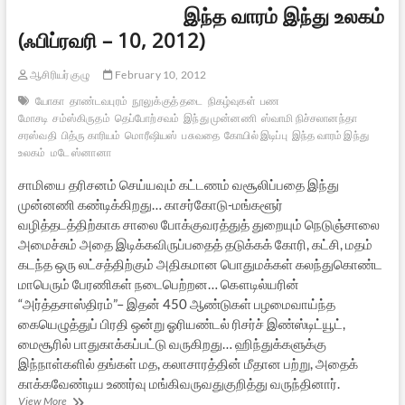
இந்த வாரம் இந்து உலகம்
(ஃபிப்ரவரி – 10, 2012)
ஆசிரியர் குழு
February 10, 2012
யோகா
தாண்டவபுரம்
நூலுக்குத் தடை
நிகழ்வுகள்
பண
மோசடி
சம்ஸ்கிருதம்
தெப்போற்சவம்
இந்து முன்னணி
ஸ்வாமி நிச்சலானந்தா
சரஸ்வதி
பித்ரு காரியம்
மொரீஷியஸ்
பசுவதை
கோயில் இடிப்பு
இந்த வாரம் இந்து
உலகம்
மடே ஸ்னானா
சாமியை தரிசனம் செய்யவும் கட்டணம் வசூலிப்பதை இந்து
முன்னணி கண்டிக்கிறது… காசர்கோடு-மங்களூர்
வழித்தடத்திற்காக சாலை போக்குவரத்துத் துறையும் நெடுஞ்சாலை
அமைச்சும் அதை இடிக்கவிருப்பதைத் தடுக்கக் கோரி, கட்சி, மதம்
கடந்த ஒரு லட்சத்திற்கும் அதிகமான பொதுமக்கள் கலந்துகொண்ட
மாபெரும் பேரணிகள் நடைபெற்றன… கௌடில்யரின்
“அர்த்தசாஸ்திரம்”– இதன் 450 ஆண்டுகள் பழமைவாய்ந்த
கையெழுத்துப் பிரதி ஒன்று ஓரியண்டல் ரிசர்ச் இண்ஸ்டிட்யூட்,
மைசூரில் பாதுகாக்கப்பட்டு வருகிறது… ஹிந்துக்களுக்கு
இந்நாள்களில் தங்கள் மத, கலாசாரத்தின் மீதான பற்று, அதைக்
காக்கவேண்டிய உணர்வு மங்கிவருவதுகுறித்து வருந்தினார்.
இந்த
View More