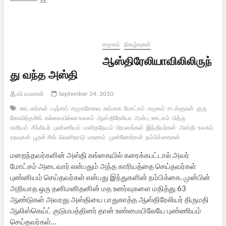
வாரம்
இந்து
உலகம்
(ஃபிப்ரவரி
–
சமூகம்
நிகழ்வுகள்
10,
ஆஸ்திரேலியாவிலிலிருந்
2012)
து வந்த அஸ்தி
வி.ரமணன்
September 24, 2010
ஊடகங்கள்
பஞ்சாப்
சமூகசேவை
கங்கை
மோட்சம்
சமூகம்
சடங்குகள்
குரு
கோவிந்தசிங்
எல்லையில்லா உலகம்
ஆஸ்திரேலியா
அன்பு
ஊடகம்
பித்ரு
காரியம்
சீக்கியர்
புண்ணியம்
மனிதநேயம்
பிரபலங்கள்
இந்தியர்கள்
அஸ்தி
உலகம்
பன்
உறவுகள்
பூரன் சிங்
வெளிநாடு
மரணம்
முன்னோர்கள்
நம்பிக்கைகள்
மறைந்தவர்களின் அஸ்தி கங்கையில் கரைக்கபட்டால் அவர்
மோட்சம் அடைவார் என்பதும் அந்த காரியத்தை செய்தவர்கள்
புண்னியம் செய்தவர்கள் என்பது இந்துகளின் நம்பிக்கை. முன்பின்
அறியாத ஒரு தனிமனிதனின் மத உனர்வுகளை மதித்து 63
ஆண்டுகள் அவரது அஸ்தியை பாதுகாத்த ஆஸ்திரேலியர் திருமதி
ஆலிஸ்கெய்ட் குடுமபத்தினர் தான் உண்மையிலேயே புண்ணியம்
செய்தவர்கள்…