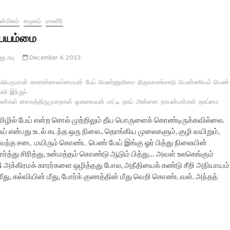
்மிகம்
சமூகம்
மகளிர்
ேயம்மை
ஜடாயு
December 4, 2013
வபெருமான்
காரைக்காலம்மையார்
பேய்
பெண்ணுரிமை
திருவாலங்காடு
பெண்ணியம்
பெண்
்வி
இந்துப்
ெண்கள்
சைவத்திருமுறைகள்
ஔவையார்
பாட்டி
தாய்
அன்னை
நாயன்மார்கள்
தாய்மை
மிழில் பேய் என்ற சொல் முற்றிலும் தீய பொருளைக் கொண்டிருக்கவில்லை.
ய் என்பது உடல் கடந்த ஒரு நிலை.. தொங்கிய முலைகளும், குழி வயிறும்,
ிவந்த சடை மயிரும் கொண்ட பெண் பேய் இங்கு ஓர் பித்து நிலையின்
ர்த்து சிரித்து, உன்மத்தம் கொண்டு ஆடும் பித்து… அவள் உலகெங்கும்
்தி அக்கிரமக் காரர்களை ஒழித்தது போல, அநீதியைக் கண்டு சீறி அநியாயம்
 மீது, கல்வியின் மீது, போர்க் குணத்தின் மீது வெறி கொண்டவள். அந்தத்