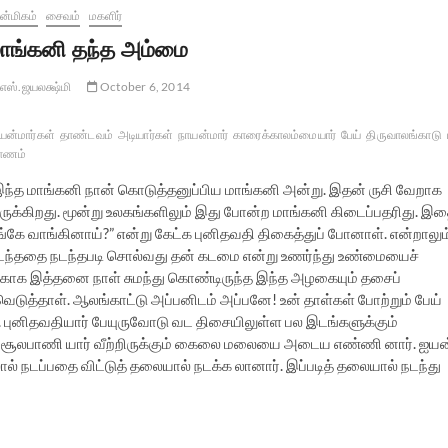
்மிகம்
சைவம்
மகளிர்
ாங்கனி தந்த அம்மை
எஸ்.ஜயலக்ஷ்மி
October 6, 2014
யன்மார்கள்
தாண்டவம்
அடியார்கள்
நாயன்மார்
காரைக்காலம்மையார்
பேய்
திருவாலங்காடு
ராணம்
இந்த மாங்கனி நான் கொடுத்தனுப்பிய மாங்கனி அன்று. இதன் ருசி வேறாக
ருக்கிறது. மூன்று உலகங்களிலும் இது போன்ற மாங்கனி கிடைப்பதரிது. இ
ங்கே வாங்கினாய்?” என்று கேட்க புனிதவதி திகைத்துப் போனாள். என்றாலும
டந்ததை நடந்தபடி சொல்வது தன் கடமை என்று உணர்ந்து உண்மையைச்
காக இத்தனை நாள் சுமந்து கொண்டிருந்த இந்த அழகையும் தசைப்
ிவெடுத்தாள். ஆலங்காட்டு அப்பனிடம் அப்பனே! உன் தாள்கள் போற்றும் பேய்
 புனிதவதியார் பேயுருவோடு வட திசையிலுள்ள பல இடங்களுக்கும்
ன் சூலபாணி யார் வீற்றிருக்கும் கைலை மலையை அடைய எண்ணி னார். ஐயன
ால் நடப்பதை விட்டுத் தலையால் நடக்க லானார். இப்படித் தலையால் நடந்து