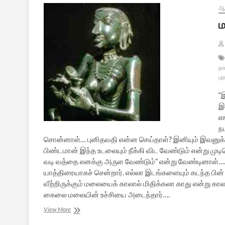
ஆன
ம
நா
பு
“
இ
எ
ந
சொன்னாள்… புனிதவதி என்ன செய்தாள்? இனியும் இவனுக்
பிண்டமான் இந்த உடலையும் நீக்கி விட வேண்டும் என்று முட
வடி வத்தை எனக்கு அருள வேண்டும்” என்று வேண்டினாள்….
யாத்திரையாகச் சென்றார். எல்லா இடங்களையும் கடந்த பி
வீற்றிருக்கும் மலையைக் காலால் மிதிக்கலா காது என்று கால
கைலை மலையின் உச்சியை அடைந்தார்….
மாங்கனி
View More
தந்த