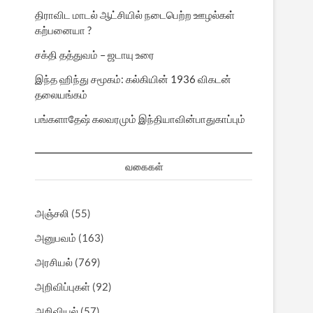
திராவிட மாடல் ஆட்சியில் நடைபெற்ற ஊழல்கள்
கற்பனையா ?
சக்தி தத்துவம் – ஜடாயு உரை
இந்த ஹிந்து சமூகம்: கல்கியின் 1936 விகடன்
தலையங்கம்
பங்களாதேஷ் கலவரமும் இந்தியாவின்பாதுகாப்பும்
வகைகள்
அஞ்சலி
(55)
அனுபவம்
(163)
அரசியல்
(769)
அறிவிப்புகள்
(92)
அறிவியல்
(57)