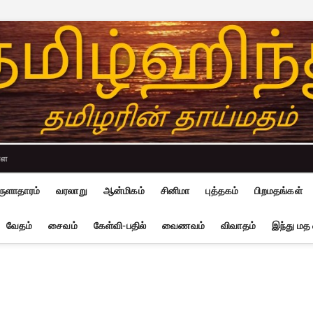
்ள
ுளாதாரம்
வரலாறு
ஆன்மிகம்
சினிமா
புத்தகம்
பிறமதங்கள்
வேதம்
சைவம்
கேள்வி-பதில்
வைணவம்
விவாதம்
இந்து மத