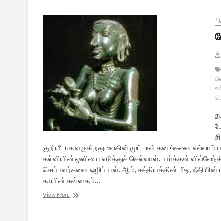
அம்மை
ஆன
ப
சி
கல
ப
த
பே
ச
குறியீடாக வருகிறது. உலகின் முட்டாள் தனங்களை எல்லாம் பா
கல்வியின் ஒளியை எடுத்துச் செல்வாள். பார்த்தன் வில்லேந
செய்பவர்களை ஒழிப்பாள். ஆம், சத்தியத்தின் மீது, நீதியின்
தாயின் சன்னதம்…
பேயம்மை
View More