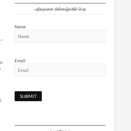
பதிவுகளை மின்னஞ்சலில் பெற
Name
புனிதவதி
மாங்கனி
பெரிய
Email
தை
்
்