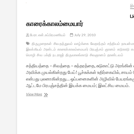
இல
ப
காரைக்காலம்மையார்
பேரா. என்.சுப்பிரமணியம்
July 29, 2010
திருமுறைகள்
சிவ தத்துவம்
வாழ்க்கை
வேதாந்தம்
சத்தியம்
நாயன்மா
இலக்கியம்
அண்டம்
காரைக்காலம்மையார்
பிரபஞ்சம்
ஞானம்
சுடுகாடு
க
மொழி
சிவ
பக்தி
நடராஜர்
திருவாலங்காடு
சிவஞானம்
தாண்டவம்
சத்தியத்தை – சிவத்தை – சுந்தரத்தை, சுடுகாட்டு அரங்க
அவிக்க முயல்கின்றது பேய்! பூச்சுக்கள் உதிர்கையில், சா
என்பது புலனாகின்றது… ஒப்பனைகளின் அழிவில் பேயரங்கமு
ஆட்டமே பிரபஞ்சத்தின் இயக்க மையம்; இலட்சிய மையம்.
பக்திச்
View More
சிறகால்
வசப்பட்ட
ஞானவானம்:
காரைக்காலம்மையார்