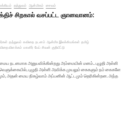
க்கியம்
தத்துவம்
ஆன்மிகம்
சைவம்
க்திச் சிறகால் வசப்பட்ட ஞானவானம்:
ர்கள்
தத்துவம்
கவிதை
நடனம்
ஆன்மீக இலக்கியங்கள்
தமிழ்
விதை விளக்கம்
மகளிர்
பேய்
சிவன்
குறியீட்டு
ின் மைய நடனமாக அனுபவிக்கின்றது அம்மையின் மனம்.. புழுதி அள்ளி
யம் வெளுக்கையில், புழுதி அள்ளி அவிக்க முயலும் கைகளும் நம் கைகளே
ம், அதன் மைய நிகழ்வாம் அப்பனின் ஆட்டமும் தெரிகின்றன. அந்த