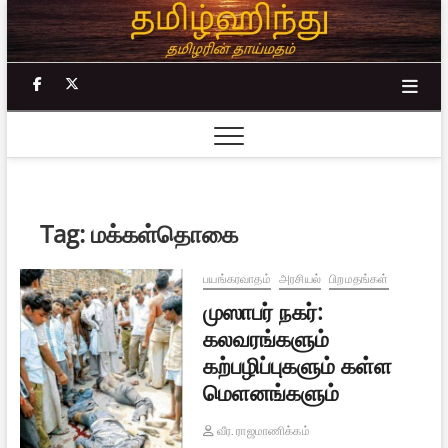
Skip
to
content
facebook
twitter
Tag:
மக்கள்தொகை
பயங்கரவாதம்
அரசியல்
பிறமதங்கள்
முஸாபர் நகர்:
கலவரங்களும்
கற்பழிப்புகளும் கள்ள
மெளனங்களும்
வீர. ராஜமாணிக்கம்