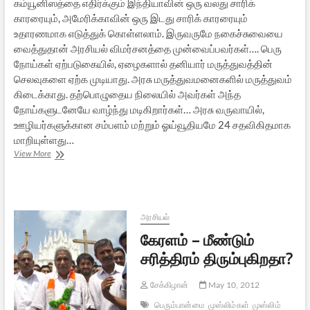
கம்யூனிஸத்தை எதிர்க்கும் இந்தியாவின் ஒரு வலது சாரிக்
காரரையும், அமேரிக்காவின் ஒரு இடது சாரிக் காரரையும்
உதாரணமாக எடுத்துக் கொள்ளலாம். இருவருமே நகைச்சுவையை
வைத்துதான் அரசியல் விமர்சனத்தை முன்வைப்பவர்கள்…. பெரு
நோய்கள் ஏற்படுகையில், ஏழைகளால் தனியார் மருத்துவத்தின்
செலவுகளை ஏற்க முடியாது. அரசு மருத்துவமனைகளில் மருத்துவம்
கிடைக்காது. தற்பொழுதைய நிலையில் அவர்கள் அந்த
நோய்களுடனேயே வாழ்ந்து மடிகிறார்கள்… அரசு வருவாயில்,
ஊழியர்களுக்கான சம்பளம் மற்றும் ஓய்வூதியமே 24 சதவிகிதமாக
மாறியுள்ளது…
கம்யூனிஸமும்
View More
சோஷலிஸமும்
களேபரங்களும்
–
3
அரசியல்
கேரளம் – மீண்டும்
சரித்திரம் திரும்புகிறதா?
சேக்கிழான்
May 10, 2012
பெரும்பான்மை
முஸ்லிம்கள்
முஸ்லிம்