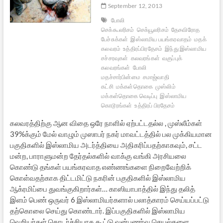
September 12, 2013
போலி
செக்கூலரிசம்
செக்யூலரிசம்
தேசவிரோத
பேச்சுக்கள்
இஸ்லாமிய பயங்கரவாதம்
மதக்
கலவரம்
உத்திரப்பிரதேசம்
இந்து இஸ்லாமிய
சச்சரவுகள்
கலவரங்கள்
வகுப்புக்
கலவரங்கள்
போலி
மதச்சார்பின்மை
சமாஜ்வாதி
கட்சி
மக்கள்தொகை
முஸ்லிம்
மக்கள்தொகை வெடிப்பு
இஸ்லாமிய
கொடூரங்கள்
உத்திரப் பிரதேசம்
கலவரத்திற்கு ஆன விதை ஒரே நாளில் ஏற்பட்டதல்ல , முஸ்லீம்கள்
39%க்கும் மேல் வாழும் முஸாபர் நகர் மாவட்டத்தில் பல முக்கியமான
பகுதிகளில் இஸ்லாமிய அடர்த்தியை அதிகரிப்பதற்காகவும், சட்ட
மன்ற, பாராளுமன்ற தேர்தல்களில் வாக்கு வங்கி அரசியலை
கொண்டு தங்கள் பயங்கரவாத எண்ணங்களை நிறைவேற்றிக்
கொள்வதற்காக திட்டமிட்டு நகரின் பகுதிகளில் இஸ்லாமிய
ஆக்ரமிப்பை துவங்குகிறார்கள்… காஸியாபாத்தில் இந்து தலித்
இளம் பெண் ஒருவர் 6 இஸ்லாமியர்களால் பலாத்காரம் செய்யப்பட்டு
தற்கொலை செய்து கொண்டார். இப்பகுதிகளில் இஸ்லாமிய
வெறியர்கள் தொடர்ச்சியாக கூட்டு வன்புணர்வு செயல்களை