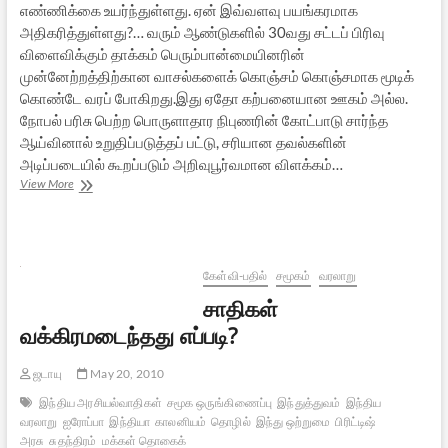
எண்ணிக்கை உயர்ந்துள்ளது. ஏன் இவ்வளவு பயங்கரமாக
அதிகரித்துள்ளது?… வரும் ஆண்டுகளில் 30வது சட்டப் பிரிவு
விளைவிக்கும் தாக்கம் பெரும்பான்மையினரின்
முன்னேற்றத்திற்கான வாசல்களைக் கொஞ்சம் கொஞ்சமாக மூடிக்
கொண்டே வரப் போகிறது.இது ஏதோ கற்பனையான ஊகம் அல்ல.
நோபல் பரிசு பெற்ற பொருளாதார நிபுணரின் கோட்பாடு சார்ந்த
ஆய்வினால் உறுதிப்படுத்தப் பட்டு, சரியான தவல்களின்
அடிப்படையில் கூறப்படும் அறிவுபூர்வமான விளக்கம்…
இந்திய
View More
மதப்பிரிவினை
சட்டம்
=
பண்பாட்டு
அழிவு
கேள்வி-பதில்
சமூகம்
வரலாறு
?
சாதிகள்
–
2
வக்கிரமடைந்தது எப்படி?
ஜடாயு
May 20, 2010
இந்திய அரசியல்வாதிகள்
சமூக ஒருங்கிணைப்பு
இந்துத்துவம்
இந்திய
வரலாறு
ஐரோப்பா
இந்தியா
காலனியம்
தொழில்
இந்து ஒற்றுமை
பிரிட்டிஷ்
அரசு
சுதந்திரம்
மக்கள் தொகைக்