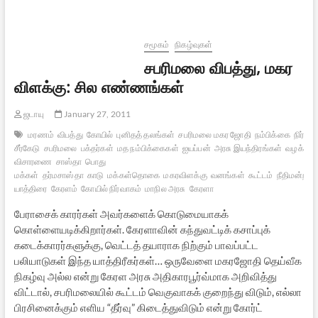
பாதுகாப்பு
அடையாளம்
சமூகம்
நிகழ்வுகள்
சபரிமலை விபத்து, மகர
விளக்கு: சில எண்ணங்கள்
ஜடாயு
January 27, 2011
மரணம்
விபத்து
கோயில்
புனிதத் தலங்கள்
சபரிமலை மகர ஜோதி
நம்பிக்கை
நிர்வா
சீர்கேடு
சபரிமலை
பக்தர்கள்
மத நம்பிக்கைகள்
ஐயப்பன்
அரசு இயந்திரங்கள்
வழக்கு
விசாரணை
சாஸ்தா
பொது
மக்கள்
தர்மசாஸ்தா
காடு
மக்கள்தொகை
மகரவிளக்கு
வனங்கள்
கூட்டம்
நீதிமன்றம்
யாத்திரை
கேரளம்
கோயில் நிர்வாகம்
மாநில அரசு
கேரளா
பேராசைக் காரர்கள் அவர்களைக் கொடுமையாகக்
கொள்ளையடிக்கிறார்கள். கேரளாவின் கந்துவட்டிக் கசாப்புக்
கடைக்காரர்களுக்கு, வெட்டத் தயாராக நிற்கும் பாவப்பட்ட
பலியாடுகள் இந்த யாத்திரீகர்கள்… ஒருவேளை மகரஜோதி தெய்வீக
நிகழ்வு அல்ல என்று கேரள அரசு அதிகாரபூர்வ்மாக அறிவித்து
விட்டால், சபரிமலையில் கூட்டம் வெகுவாகக் குறைந்து விடும், எல்லா
பிரசினைக்கும் எளிய “தீர்வு” கிடைத்துவிடும் என்று கோர்ட்