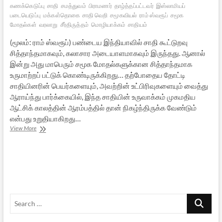
கணக்கெடுப்பு
சாதி
சமத்துவம்
பிராமணர்
தாழ்த்தப்பட்டவர்
இஸ்லாமியப்
படையெடுப்பு
மக்கள்தொகை
சாதி வெறி
சமூகவியல்
ராம் ஸ்வரூப்
சமூக
மோதல்கள்
வரலாறு
சீர்திருத்தம்
மொழியாக்கம்
சாதியம்
(மூலம்: ராம் ஸ்வரூப்) பண்டைய இந்தியாவில் சாதி கூட்டுறவு
சித்தாந்தமாகவும், கலாசார அடையாளமாகவும் இருந்தது. ஆனால்
இன்று அது மாபெரும் சமூக மோதல்களுக்கான சித்தாந்தமாக
உருமாற்றப் பட்டுக் கொண்டிருக்கிறது… தற்போதைய தோட்டி
சாதியினரின் பெயர்களையும், அவற்றின் உட்பிரிவுகளையும் வைத்து
ஆராய்ந்து பார்க்கையில், இந்த சாதியின் உருவாக்கம் முகமதிய
ஆட்சிக் காலத்தின் ஆரம்பத்தில் தான் நிகழ்ந்திருக்க வேண்டும்
என்பது உறுதியாகிறது…
சாதிகள்
View More
வக்கிரமடைந்தது
எப்படி?
Search
…