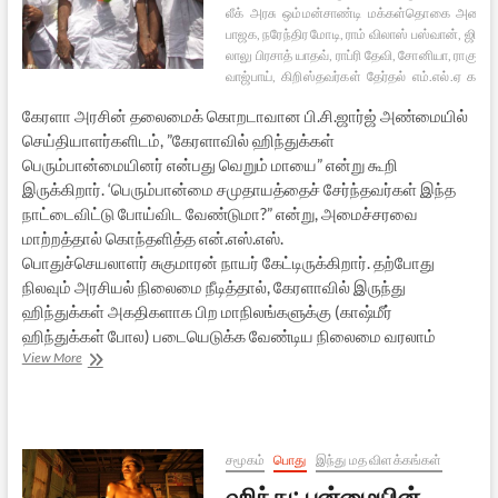
லீக்
அரசு
ஒம்மன்சாண்டி
மக்கள்தொகை
அமைச்
பாஜக, நரேந்திர மோடி, ராம் விலாஸ் பஸ்வான், ஜிதன்ர
லாலு பிரசாத் யாதவ், ராப்ரி தேவி, சோனியா, ராகுல்,
வாஜ்பாய்,
கிறிஸ்தவர்கள்
தேர்தல்
எம்.எல்.ஏ
கட்சி
கேரளா அரசின் தலைமைக் கொறடாவான பி.சி.ஜார்ஜ் அண்மையில்
செய்தியாளர்களிடம், ”கேரளாவில் ஹிந்துக்கள்
பெரும்பான்மையினர் என்பது வெறும் மாயை” என்று கூறி
இருக்கிறார். ‘பெரும்பான்மை சமுதாயத்தைச் சேர்ந்தவர்கள் இந்த
நாட்டைவிட்டு போய்விட வேண்டுமா?” என்று, அமைச்சரவை
மாற்றத்தால் கொந்தளித்த என்.எஸ்.எஸ்.
பொதுச்செயலாளர் சுகுமாரன் நாயர் கேட்டிருக்கிறார். தற்போது
நிலவும் அரசியல் நிலைமை நீடித்தால், கேரளாவில் இருந்து
ஹிந்துக்கள் அகதிகளாக பிற மாநிலங்களுக்கு (காஷ்மீர்
ஹிந்துக்கள் போல) படையெடுக்க வேண்டிய நிலைமை வரலாம்
கேரளம்
View More
–
மீண்டும்
சரித்திரம்
திரும்புகிறதா?
சமூகம்
பொது
இந்து மத விளக்கங்கள்
ஹிந்து: பன்மையின்