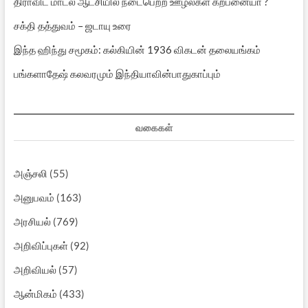
திராவிட மாடல் ஆட்சியில் நடைபெற்ற ஊழல்கள் கற்பனையா ?
சக்தி தத்துவம் – ஜடாயு உரை
இந்த ஹிந்து சமூகம்: கல்கியின் 1936 விகடன் தலையங்கம்
பங்களாதேஷ் கலவரமும் இந்தியாவின்பாதுகாப்பும்
வகைகள்
அஞ்சலி
(55)
அனுபவம்
(163)
அரசியல்
(769)
அறிவிப்புகள்
(92)
அறிவியல்
(57)
ஆன்மிகம்
(433)