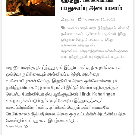
பாதுகாப்பு அடையாளம்
ஜடாயு
November 11, 2011
உலகமயமாதல்
சாதி
இந்துத்துவப் பன்மைத்
தன்மை
உலகம்
ஆபிரகாமிய மதங்கள்
இந்து
ஒற்றுமை
இந்து அடையாளம்
இந்து
உரிமைகள்
ஹிந்து யார்?
சமூகவியல்
பன்முகத்தன்மை
மக்கள்தொகை
பன
மரபு
இந்துத்துவம்
பழங்குடியினர்
பாதுகாப்பு
நைஜீரியாவுக்கு நிகழ்ந்தது ஏன் இந்தியாவுக்கு நிகழவில்லை? …
ஒவ்வொரு பிரிவையும் அன்னியப் படுத்தி, அவற்றை
வலிமையிழக்கச் செய்து, இறுதியில் அவை ஒவ்வொன்றையும்
தனித்தனியாக அழிவை நோக்கி இட்டுச் செல்ல வழிவகுக்கும்
செயல்… போர்னியோ தீவு பழங்குடியினர் Hindu Kaharingan
என்றழைக்கப்படும் தங்களுக்கே உரிய இந்துமதத்தைக்
கடைப்பிடிக்கிறார்கள்… புள்ளிகள் வெறும் புள்ளிகளாகவே
நெடுங்காலம் நீடிப்பதில்லை. அவை ஒரு வட்டத்தில் அடங்கியே ஆக
வேண்டும் என்பது உலக இயற்கை விதி…
ஹிந்து:
View More
பன்மையின்