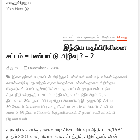
கருதுகிறதா?
சபரிமலை
View More
விபத்து,
மகர
விளக்கு:
சில
எண்ணங்கள்
சமூகம்
பொருளாதாரம்
அரசியல்
பொது
இந்திய மதப்பிரிவினை
சட்டம் = பண்பாட்டு அழிவு ? – 2
ஜடாயு
December 7, 2010
இளைஞர்கள்
சமூகவியல்
கிறித்துவப் பள்ளிகள்
பண்பாடு
மக்கள் தொகைக்
கணக்கெடுப்பு
மதமாற்றம்
சமூக மோதல்கள்
மக்கள்தொகை
கிறிஸ்தவ
மிஷனரிகள்
போலி மதச்சார்பின்மை
மத அரசியல்
ஜனநாயகம்
மாநில
அரசு
நீதிமன்றத் தீர்ப்பு
சட்டம்
மத்திய அரசு
உச்ச நீதிமன்றம்
அரசு
திட்டங்கள்
30வது சட்டப்பிரிவு
சிறுபான்மையினர் இட ஒதுக்கீடு
Article
30
கேரளம்
வேலைவாய்ப்பு
கல்லூரிகள்
மாணவர்கள்
இந்திய அரசியல்
சாசனம்
இந்தியா
எதிர்காலம்
இந்து உரிமைகள்
சிறுபான்மையினர் கல்வி
நிறுவனங்கள்
சராசரி மக்கள் தொகை வளர்ச்சியை விடவும் அதிகமாக,1991
முதல் 2001 வரையிலான காலகட்டத்தில், கிறிஸ்தவர்களின்