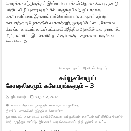
வெடிக்க காத்திருக்கும் இஸ்லாமிய மக்கள் தொகை வெடிகுண்டு
பற்றிய விழிப்புணர்வு நம்மில் யாருக்குமே இருப்பதாகத்
தெரியவில்லை. இதனால் என்னென்ன விளைவுகள் ஏற்படும்
என்பதற்கு தமிழகத்தின் வ.களத்தூர், முத்துப்பேட்டை, கோவை,
மேலப்பாளையம், காயல் பட்டிணம், இந்திய அளவில் ஹைதராபாத்,
மீரட், உள்ளிட்ட இடங்களில் நடக்கும் வன்முறைகளை பாருங்கள்…
முஸாபர்
View More
நகர்:
கலவரங்களும்
கற்பழிப்புகளும்
கள்ள
மெளனங்களும்
பொருளாதாரம்
அரசியல்
தொடர்
கம்யூனிஸமும்
சோஷலிஸமும் களேபரங்களும் – 3
ஆர்.பாலாஜி
August 3, 2012
மக்கள்தொகை
ஓய்வூதிய கணக்கு
கம்யூனிசத்
திணிப்பு
சோசலிசம்
இந்தியா
சோஷலிஸ
ஜனநாயகம்
மருத்துவம்
உதவித்தொகை
கம்யூனிசம்
மானியம்
வரி விதிப்பு
ஹெல்த்
கேர்
மருத்துவ காப்பீடு
இலவசம்
வருங்கால வைப்பு நிதி
ஐரோப்பா
வட்டி