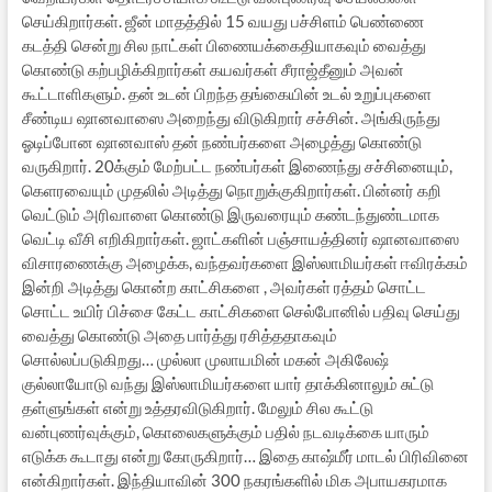
செய்கிறார்கள். ஜீன் மாதத்தில் 15 வயது பச்சிளம் பெண்ணை
கடத்தி சென்று சில நாட்கள் பிணையக்கைதியாகவும் வைத்து
கொண்டு கற்பழிக்கிறார்கள் கயவர்கள் சீராஜ்தீனும் அவன்
கூட்டாளிகளும். தன் உடன் பிறந்த தங்கையின் உடல் உறுப்புகளை
சீண்டிய ஷானவாஸை அறைந்து விடுகிறார் சச்சின். அங்கிருந்து
ஓடிப்போன ஷானவாஸ் தன் நண்பர்களை அழைத்து கொண்டு
வருகிறார். 20க்கும் மேற்பட்ட நண்பர்கள் இணைந்து சச்சினையும்,
கெளரவையும் முதலில் அடித்து நொறுக்குகிறார்கள். பின்னர் கறி
வெட்டும் அரிவாளை கொண்டு இருவரையும் கண்டந்துண்டமாக
வெட்டி வீசி எறிகிறார்கள். ஜாட்களின் பஞ்சாயத்தினர் ஷானவாஸை
விசாரணைக்கு அழைக்க, வந்தவர்களை இஸ்லாமியர்கள் ஈவிரக்கம்
இன்றி அடித்து கொன்ற காட்சிகளை , அவர்கள் ரத்தம் சொட்ட
சொட்ட உயிர் பிச்சை கேட்ட காட்சிகளை செல்போனில் பதிவு செய்து
வைத்து கொண்டு அதை பார்த்து ரசித்ததாகவும்
சொல்லப்படுகிறது… முல்லா முலாயமின் மகன் அகிலேஷ்
குல்லாயோடு வந்து இஸ்லாமியர்களை யார் தாக்கினாலும் சுட்டு
தள்ளுங்கள் என்று உத்தரவிடுகிறார். மேலும் சில கூட்டு
வன்புணர்வுக்கும், கொலைகளுக்கும் பதில் நடவடிக்கை யாரும்
எடுக்க கூடாது என்று கோருகிறார்… இதை காஷ்மீர் மாடல் பிரிவினை
என்கிறார்கள். இந்தியாவின் 300 நகரங்களில் மிக அபாயகரமாக