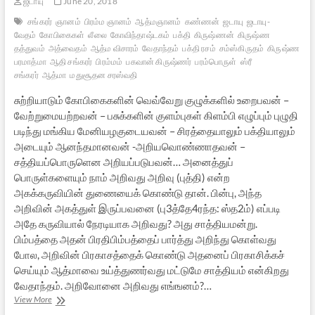
ஜடாயு
June 20, 2018
சங்கரர்
ஞானம்
பிரம்ம ஞானம்
ஆத்மஞானம்
கண்ணன்
ஜடாயு
ஜடாயு-
வேதம்
கோபிகைகள்
லீலை
கோவிந்தாஷ்டகம்
பக்தி
கிருஷ்ணன்
கிருஷ்ண
தத்துவம்
அத்வைதம்
ஆத்ம விசாரம்
வேதாந்தம்
பக்தி ரசம்
சம்ஸ்கிருதம்
கிருஷ்ண
பரமாத்மா
ஆதி சங்கரர்
பிரம்மம்
பகவான் கிருஷ்ணர்
பரம்பொருள்
ஸ்ரீ
சங்கரர்
ஆத்மா
மதுசூதன சரஸ்வதி
சுற்றியாடும் கோபிகைகளின் வெவ்வேறு குழுக்களில் உறைபவன் –
வேற்றுமையற்றவன் – பசுக்களின் குளம்புகள் கிளம்பி எழுப்பும் புழுதி
படிந்து மங்கிய மேனியழகுடையவன் – சிரத்தையாலும் பக்தியாலும்
அடையும் ஆனந்தமானவன் -அறியவொண்ணாதவன் –
சத்தியப்பொருளென அறியப்படுபவன்… அனைத்துப்
பொருள்களையும் நாம் அறிவது அறிவு (புத்தி) என்ற
அகக்கருவியின் துணையைக் கொண்டு தான். பின்பு, அந்த
அறிவின் அகத்துள் இருப்பவனை (பு3த்தே4ரந்த: ஸ்த2ம்) எப்படி
அதே கருவியால் நேரடியாக அறிவது? அது சாத்தியமன்று.
பிம்பத்தை அதன் பிரதிபிம்பத்தைப் பார்த்து அறிந்து கொள்வது
போல, அறிவின் பிரகாசத்தைக் கொண்டு அதனைப் பிரகாசிக்கச்
செய்யும் ஆத்மாவை உய்த்துணர்வது மட்டுமே சாத்தியம் என்கிறது
வேதாந்தம். அறிவோனை அறிவது எங்ஙனம்?…
ஸ்ரீசங்கரரின்
View More
கோவிந்தாஷ்டகம்: