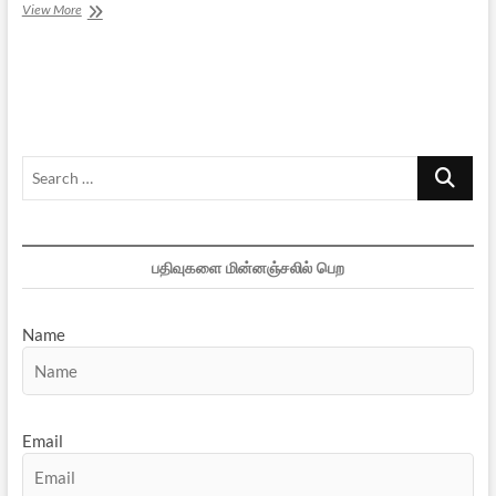
பழந்தமிழர்
View More
கண்ட
வேதாந்தக்
கருமணி
–
பகுதி
2
Search
…
பதிவுகளை மின்னஞ்சலில் பெற
Name
Email