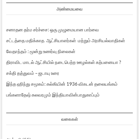
அண்மையவை
சனாதன தர்ம சர்ச்சை: ஒரு முழுமையான பார்வை
சட்டத்தை மதிக்காத ஆட்சியாளர்கள் மற்றும் அரசியல்வாதிகள்
வேதாந்தம் : மூன்று உணர்வு நிலைகள்
திராவிட மாடல் ஆட்சியில் நடைபெற்ற ஊழல்கள் கற்பனையா ?
சக்தி தத்துவம் – ஜடாயு உரை
இந்த ஹிந்து சமூகம்: கல்கியின் 1936 விகடன் தலையங்கம்
பங்களாதேஷ் கலவரமும் இந்தியாவின்பாதுகாப்பும்
வகைகள்