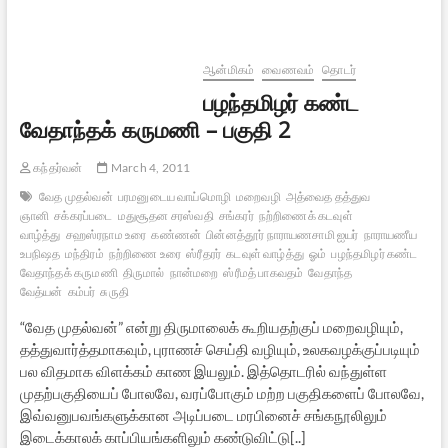
தமிழில்,
விளக்கவுரையுடன்
ஆன்மிகம்
வைணவம்
தொடர்
பழந்தமிழர் கண்ட
வேதாந்தக் கருமணி – பகுதி 2
கந்தர்வன்
March 4, 2011
வேத முதல்வன்
பரமனுடைய வாய்மொழி
மறைவழி
அத்வைத தத்துவ
ஞானி
சக்கரப்படை
மதுசூதன சரஸ்வதி
சங்கரர்
நற்றிணைக் கடவுள்
வாழ்த்து
சஹஸ்ரநாம உரை
கண்ணன்
பின்னத்தூர் நாராயணசாமி ஐயர்
நாராயணீய
உபநிஷத
மந்திரம்
நற்றிணை உரை
ஸ்ரீதரர்
கடவுள் வாழ்த்து
ஓம்
பழந்தமிழர் கண்ட
வேதாந்தக் கருமணி
திருமால்
நான்மறை
ஸ்ரீமத் பாகவதம்
வேதாந்த
வேத்யன்
கம்பர்
சுருதி
“வேத முதல்வன்” என்று திருமாலைக் கூறியதற்குப் மறைவழியும்,
தத்துவார்த்தமாகவும், புராணச் செய்தி வழியும், உலகவழக்குப்படியும்
பல விதமாக விளக்கம் காண இயலும். இத்தொடரில் வந்துள்ள
முதற்பகுதியைப் போலவே, வரப்போகும் மற்ற பகுதிகளைப் போலவே,
இவ்வனுபவங்களுக்கான அடிப்படை மரபினைச் சங்கநூலிலும்
இடைக்காலக் காப்பியங்களிலும் கண்டுவிட்டு[..]