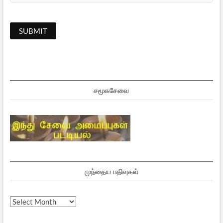
சமூகசேவை
முந்தைய பதிவுகள்
முந்தைய
பதிவுகள்