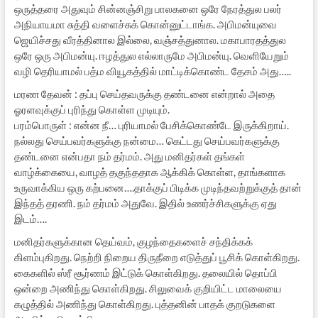
ஒருத்தரை அதுவும் சின்னஞ்சிறு பாலகனை ஒரே நேரத்துல பலர்
அநியாயமா சுத்தி வளைச்சுக் கொன்னுட்டாங்க. அபிமன்யுவை
ஜெயிச்சது வீரத்தினால இல்லை, வஞ்சத்துனால. மகாபாரதத்துல
ஒரே ஒரு அபிமன்யு. ஈழத்துல எல்லாருமே அபிமன்யு. வெளியேறும்
வழி தெரியாமல் பத்ம வியூகத்தில் மாட்டிக்கொண்ட தேசம் அது…..
மரண தேவன் : தப்பு செய்தவருக்கு தண்டனை என்றால் அதை
ஓரளவுக்குப் புரிந்து கொள்ள முடியும்.
பரம்பொருள் : என்ன நீ… புரியாமல் பேசிக்கொண்டே இருக்கிறாய்.
நல்லது செய்பவர்களுக்கு நன்மை… கெட்டது செய்பவர்களுக்கு
தண்டனை என்பதா நம் தர்மம். அது மனிதர்கள் தங்கள்
வாழ்க்கையை, வாழத் தகுந்ததாக ஆக்கிக் கொள்ள, தாங்களாக
உருவாக்கிய ஒரு கற்பனை….தாக்குப் பிடிக்க முடிந்தவற்றுக்குத் தான்
இந்தத் தரணி. நம் தர்மம் அதுவே. இதில் உணர்ச்சிகளுக்கு ஏது
இடம்….
மனிதர்களுக்கான தெய்வம், குழந்தைகளைச் சந்திக்கக்
கிளம்புகிறது. நெற்றி நிறைய திருநீறை எடுத்துப் பூசிக் கொள்கிறது.
கைகளில் ஸ்ரீ சூர்ணம் இட்டுக் கொள்கிறது. தலையில் தொப்பி
ஒன்றை அணிந்து கொள்கிறது. சிலுவைக் குறியிட்ட மாலையை
கழுத்தில் அணிந்து கொள்கிறது. புத்தனின் பாதக் குறடுகளை