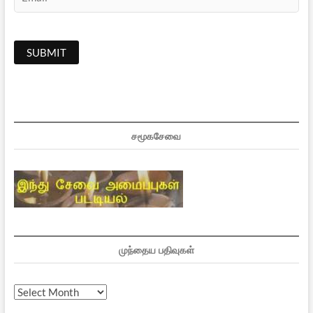
சமூகசேவை
முந்தைய பதிவுகள்
முந்தைய
பதிவுகள்