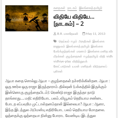
கதைகள்
நாடகம்
இலங்கைத் தமிழர்
விதியே விதியே…
[நாடகம்] – 2
B.R. மகாதேவன்
May 11, 2013
தெய்வம்
ஈழம்
அகதிகள்
இலங்கை
ராணுவம்
இலங்கைத் தமிழர்
இலங்கை
போர்க்குற்றங்கள்
மரணம்
இலங்கை மனித உரிமை
மீறல்கள்
குழந்தைகள்
ஈழத்தமிழர்
விதி
vidhiye-
vidhiye-play
விதித்துவக்
கோட்பாடுகள்
யமன்
மனிதன்
விடுதலைப்
புலிகள்
ஆயா கதை சொல்லு ஆயா – குழந்தைகள் நச்சரிக்கின்றன. ஆயா :
ஒரு ஊர்ல ஒரு ராஜா இருந்தாராம். தில்ஷன் (பக்கத்தில் இருக்கும்
இன்னொரு குழந்தையிடம்): ரெண்டு ராஜா இருந்தா நாடு
தாங்காது…. மதி: எதிரியோட பலம், வியூகம் தெரியாம சண்டை
போடற எப்பவுமே முட்டாள்தனம்தான் இல்லையா? ஆயா : ஆனா,
இந்த இடத்துல அபிமன்யு எதிரியோட பலம் தெரியாம மோதலை.
ஒத்தைக்கு ஒத்தையா நின்னு போராட வேண்டிய இடத்துல