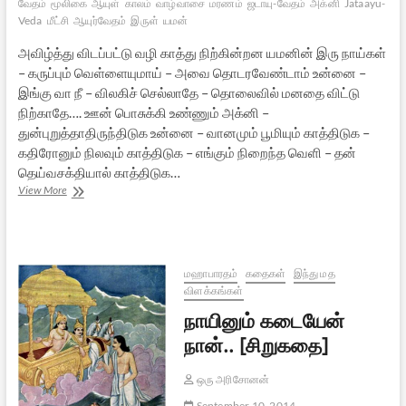
வேதம்
மூலிகை
ஆயுள்
காலம்
வாழ்வாசை
மரணம்
ஜடாயு-வேதம்
அக்னி
Jataayu-
Veda
மீட்சி
ஆயுர்வேதம்
இருள்
யமன்
அவிழ்த்து விடப்பட்டு வழி காத்து நிற்கின்றன யமனின் இரு நாய்கள்
– கருப்பும் வெள்ளையுமாய் – அவை தொடரவேண்டாம் உன்னை –
இங்கு வா நீ – விலகிச் செல்லாதே – தொலைவில் மனதை விட்டு
நிற்காதே…. ஊன் பொசுக்கி உண்ணும் அக்னி –
துன்புறுத்தாதிருந்திடுக உன்னை – வானமும் பூமியும் காத்திடுக –
கதிரோனும் நிலவும் காத்திடுக – எங்கும் நிறைந்த வெளி – தன்
தெய்வசக்தியால் காத்திடுக…
மரணமும்
View More
நோயும்
நீக்கினோம்
யாம்
இன்று
[அதர்வ
மஹாபாரதம்
கதைகள்
இந்து மத
வேதம்]
விளக்கங்கள்
நாயினும் கடையேன்
நான்.. [சிறுகதை]
ஒரு அரிசோனன்
September 10, 2014