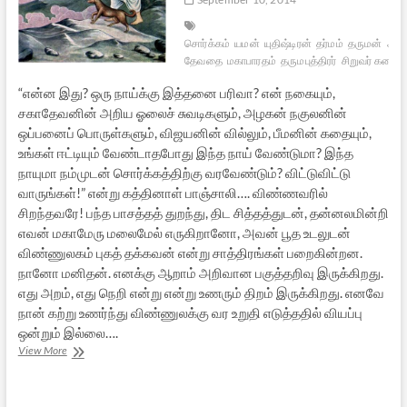
சொர்க்கம்
யமன்
யுதிஷ்டிரன்
தர்மம்
தருமன்
அறம
தேவதை
மகாபாரதம்
தருமபுத்திரர்
சிறுவர் கதை
“என்ன இது? ஒரு நாய்க்கு இத்தனை பரிவா? என் நகையும்,
சகாதேவனின் அறிய ஓலைச் சுவடிகளும், அழகன் நகுலனின்
ஒப்பனைப் பொருள்களும், விஜயனின் வில்லும், பீமனின் கதையும்,
உங்கள் ஈட்டியும் வேண்டாதபோது இந்த நாய் வேண்டுமா? இந்த
நாயுமா நம்முடன் சொர்க்கத்திற்கு வரவேண்டும்? விட்டுவிட்டு
வாருங்கள்!” என்று கத்தினாள் பாஞ்சாலி…. விண்ணவரில்
சிறந்தவரே! பந்த பாசத்தத் துறந்து, திட சித்தத்துடன், தன்னலமின்றி
எவன் மகாமேரு மலைமேல் எருகிறானோ, அவன் பூத உடலுடன்
விண்ணுலகம் புகத் தக்கவன் என்று சாத்திரங்கள் பறைகின்றன.
நானோ மனிதன். எனக்கு ஆறாம் அறிவான பகுத்தறிவு இருக்கிறது.
எது அறம், எது நெறி என்று என்று உணரும் திறம் இருக்கிறது. எனவே
நான் கற்று உணர்ந்து விண்ணுலக்கு வர உறுதி எடுத்ததில் வியப்பு
ஒன்றும் இல்லை….
நாயினும்
View More
கடையேன்
நான்..
[சிறுகதை]