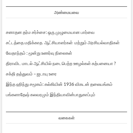
அண்மையவை
சனாதன தர்ம சர்ச்சை: ஒரு முழுமையான பார்வை
சட்டத்தை மதிக்காத ஆட்சியாளர்கள் மற்றும் அரசியல்வாதிகள்
வேதாந்தம் : மூன்று உணர்வு நிலைகள்
திராவிட மாடல் ஆட்சியில் நடைபெற்ற ஊழல்கள் கற்பனையா ?
சக்தி தத்துவம் – ஜடாயு உரை
இந்த ஹிந்து சமூகம்: கல்கியின் 1936 விகடன் தலையங்கம்
பங்களாதேஷ் கலவரமும் இந்தியாவின்பாதுகாப்பும்
வகைகள்