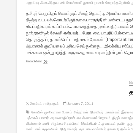
மஹாப்ரபு
சீவக சிந்தாமணி
கோஸ்வாமி துளஸி தாஸார்
வேதாந்த தேசிகர்
தமிழர் பெருமிதம் கொள்ளும் சீனத் தொடர்பு, அராபிய வணிகத
நீடித்த வடபுலத் தொடர்பிருந்ததை பாரதத்தின் பண்டைய நூ
சிலப்பதிகாரக் காப்பியம்… பாகவதத்தை முன்மாதிரியாகக
நூற்றாண்டில் தேவசி என்பவர்… பேரா. வையாபுரிப் பிள்ள
தொகுத்த ’ப்ரதானப்பெட்ட மதிலகம் ரேககள்’ (Important Te
ஆபரணக் குவியலைப் பதிவு செய்துள்ளது… இலக்கிய ஈர்ப்பு
மக்களை ஒன்றுபடுத்தி வருவதை உலக வரலாற்றில் நாம் தொடர
எல்லைகள்
View More
தகர்க்கும்
இலக்கியத்தின்
ஆற்றல்
இல
த
வெங்கட் சாமிநாதன்
January 7, 2011
கோயில்
முனிவாகன போகம்
சித்தர்கள்
ஆசாரியர்
மகான்கள்
இராமான
பஞ்சகம்
பாணர்
அமலனாதிபிரான்
வைஷ்ணவ சம்பிரதாயம்
திருப்பாணாழ்வ
விமர்சனம்
சாதி
திருக்கச்சி நம்பிகள்
இலக்கியம்
ஆழ்வார்கள்
தலித்
குரு
கண்டனம்
சமூகவியல்
ஆதிசங்கரர்
குரு
சிவ வாக்கியர்
நாலாயிர திவ்யப் ப