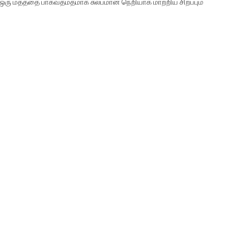
ான ஒரு மதத்தை பாகவதமதமாக சுலபமான நெறியாக மாற்றிய சிறப்பும்