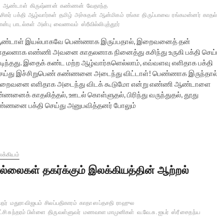
ஆண்டாள்
கிருஷ்ணன்
கண்ணன்
வேதாந்த
சிகர்
பக்தி
ஆழ்வார்கள்
தமிழ்
அச்சுதன்
ஆன்மிகம்
ரங்கா
திருப்பாவை
ரங்கமன்னர்
காதல
ன்பு
பாடல்கள்
அன்பு
வைணவம்
ஸ்ரீவில்லிபுத்தூர்
ண்டாள் இயல்பாகவே பெண்ணாக இருப்பதால், இறைவனைத் தன்
ாதலனாக எண்ணி அவனை காதலனாக நினைத்து கசிந்து உருகி பக்தி செய
ுடிந்தது. இதைக் கண்ட மற்ற ஆழ்வார்களெல்லாம், எவ்வளவு எளிதாக பக்தி
ெய்து இச்சிறுபெண் கண்ணனை அடைந்து விட்டாள்! பெண்ணாக இருந்தால
றைவனை எளிதாக அடைந்து விடக் கூடுமோ என்று எண்ணி ஆண்டாளை
க் காதலித்தல், ஊடல் கொள்ளுதல், பிரிந்து வருந்துதல், தூது
 கண்ணனை பக்தி செய்து அனுபவித்தனர் போலும்
க்கியம்
ல்லைகள் தகர்க்கும் இலக்கியத்தின் ஆற்றல்
நர்
மதுரா விஜயம்
சிலப்பதிகாரம்
காதா ஸப்தசதி
ராஹுல
சி சுந்தரம் பிள்ளை
திருவள்ளுவர்
மணவாள மாமுனிகள்
வ.வே.சு. ஐயர்
ஸ்ரீ சைதந்ய