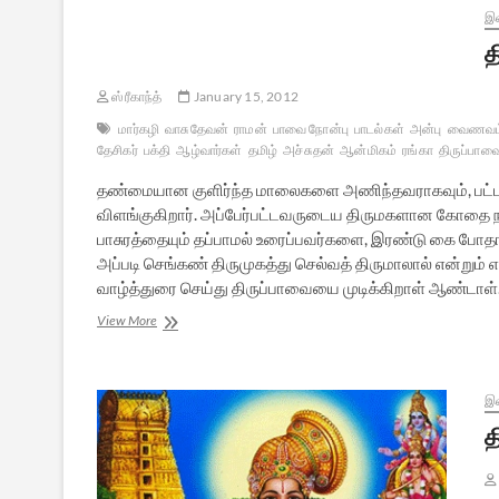
இல
த
ஸ்ரீகாந்த்
January 15, 2012
மார்கழி
வாசுதேவன்
ராமன்
பாவை நோன்பு
பாடல்கள்
அன்பு
வைணவம
தேசிகர்
பக்தி
ஆழ்வார்கள்
தமிழ்
அச்சுதன்
ஆன்மிகம்
ரங்கா
திருப்பாவ
தண்மையான குளிர்ந்த மாலைகளை அணிந்தவராகவும், பட்டர்ப
விளங்குகிறார். அப்பேர்பட்டவருடைய திருமகளான கோதை ந
பாசுரத்தையும் தப்பாமல் உரைப்பவர்களை, இரண்டு கை போ
அப்படி செங்கண் திருமுகத்து செல்வத் திருமாலால் என்றும் எங
வாழ்த்துரை செய்து திருப்பாவையை முடிக்கிறாள் ஆண்டாள்
தித்திக்கும்
View More
தெய்வத்
தமிழ்
திருப்பாவை
–
இல
2
த