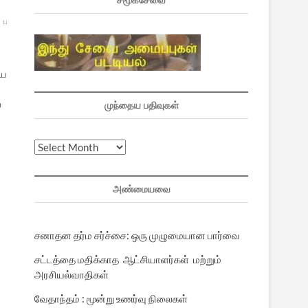
சமூகசேவை
்
பாவை
மார்கழி
வாசுதேவன்
ராமன்
பாவை
்ய
்
முந்தைய பதிவுகள்
முந்தைய
பதிவுகள்
அண்மையவை
சனாதன தர்ம சர்ச்சை: ஒரு முழுமையான பார்வை
சட்டத்தை மதிக்காத ஆட்சியாளர்கள் மற்றும்
அரசியல்வாதிகள்
வேதாந்தம் : மூன்று உணர்வு நிலைகள்