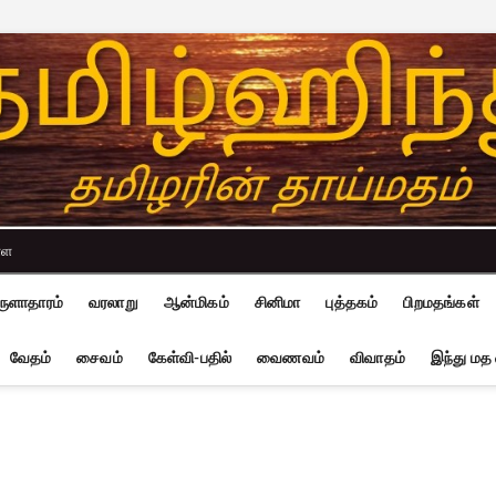
்ள
ுளாதாரம்
வரலாறு
ஆன்மிகம்
சினிமா
புத்தகம்
பிறமதங்கள்
வேதம்
சைவம்
கேள்வி-பதில்
வைணவம்
விவாதம்
இந்து மத