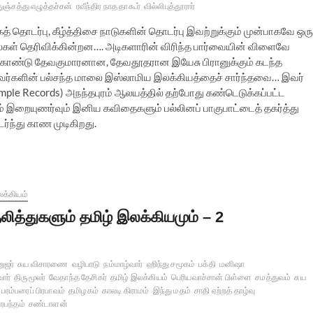
துஞ்சத்து எழுத்தச்சன்
ரவீந்திர நாத தாகூர்
வில்லிபுத்தூரார்
் தொடர்பு, கீழ்த்திசை நாடுகளின் தொடர்பு இவற்றுக்கும் முன்பாகவே ஒரு
ல்கள் தெரிவிக்கின்றன…. அடிகளாரின் விரிந்த பார்வையின் விளைவே
் கொண்டு தேவகுமாரனான, தேவதூதரான இயேசு பிரானுக்கும் கடந்த
ையவர்களின் பல்சந்த மாலை இஸ்லாமிய இலக்கியத்தைச் சார்ந்தவை… இவர்
mple Records) அநந்தபுரம் ஆலயத்தில் தற்போது கண்டெடுக்கப்பட்ட
ம் இறையுணர்வும் இனிய கவிதைகளும் பல்லினப் பாகுபாட்டைத் தகர்த்து
்ந்து காண முடிகிறது.
க்கியம்
லித்துகளும் தமிழ் இலக்கியமும் – 2
ுஜர்
சுய விசாரணை
வழிபாடு
நம்மாழ்வார்
ஹிந்து சமூகம்
பக்தி
மனிஷா
ார்
திருமூலர்
வேதாந்த தேசிகர்
தமிழ் இலக்கியம்
பெரியவாச்சான் பிள்ளை
சமத்துவம்
சுய
 பரம்பரைப் பிரபாவம்
தமிழகம்
காலடி கிராமம்
இந்து மதம்
சாதி ஏற்றத் தாழ்வு
ிரபந்தம்
சண்டாளன்