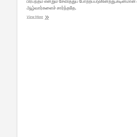
பிரபந்தம் என்றும் சேவித்துப் போற்றப்படுகின்றது.கடினம
ஆழ்வார்களைச் சார்ந்ததே.
அழகு
View More
கொஞ்சும்
ஆழ்வார்களின்
அருளிச்செயல்கள்