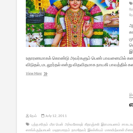
தே
நோ
ஆ
க
ம
ச
இ
உதாரணமாகக் கொண்டு அவர்களும் பெண் பாவனையில் கண்ணனை
விடுதல், மடலூர்தல் என்று விதவிதமாக நாயகி பாவத்தில்
தித்திக்கும்
View More
தெய்வத்
தமிழ்
திருப்பாவை
–
இல
1
எ
தேவ்
July 12, 2011
புத்த சரிதம்
மீரா பென்
அச்வகோஷர்
கீதாஞ்சலி
இராமாயணம்
சாகடாய
ஸாங்க்ருத்யாயன்
மஹாபாரதம்
நாமதேவர்
இலக்கியம்
மகாவித்வான் மீனாட்