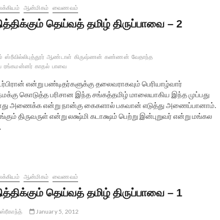
க்கியம்
ஆன்மிகம்
வைணவம்
ித்திக்கும் தெய்வத் தமிழ் திருப்பாவை – 2
்
ஸ்ரீவில்லிபுத்தூர்
ஆண்டாள்
கிருஷ்ணன்
கண்ணன்
வேதாந்த
ை
ரங்கமன்னர்
காதல்
பாவை
ிரான் என்று பண்டிதர்களுக்கு தலைவராகவும் பெரியாழ்வார்
மக்கு கொடுத்த பரிசான இந்த சங்கத்தமிழ் மாலையாகிய இந்த முப்பது
தாது அணைக்க என்று நான்கு கைகளால் பகவான் எடுத்து அணைப்பானாம்.
்கும் திருவருள் என்று லக்ஷ்மி கடாக்ஷம் பெற்று இன்புறுவர் என்று மங்கல
.
க்கியம்
ஆன்மிகம்
வைணவம்
ித்திக்கும் தெய்வத் தமிழ் திருப்பாவை – 1
ஸ்ரீகாந்த்
January 5, 2012