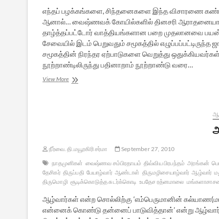
எந்தப் பழக்கங்களை, சிந்தனைகளை இந்த விசாரணை கண்டன
ஆனால்… வைஷ்ணவக் கோயில்களில் தினசரி ஆராதனையாக, திவ
தாழ்த்தப்பட்டோர் வாத்தியங்களான பறை முதலானவை பயன்பட
சேவையில் இடம் பெறுவதும் சமூகத்தில் எழுப்பப்பட்டிரு
சமூகத்தின் நிரந்தர ஏற்பாடுகளை வெறுத்து ஒதுக்கியவர்கள்
நூற்றாண்டிலிருந்து பதினாறாம் நூற்றாண்டு வரை…
தலித்துகளும்
View More
தமிழ்
இலக்கியமும்
–
2
ஆன
அ
நீர்வை. தி.மயூரகிரி சர்மா
September 27, 2010
நாதமுனிகள்
வைஷ்ணவ சம்பிரதாயம்
திவ்விய பிரபந்தம்
அரங்கன்
பொ
தேசிகர்
திருப்பதி
பேயாழ்வார்
ஆண்டாள்
திருமழிசையாழ்வார்
ஆழ்வார்
ம
திருமொழி
சூடிக்கொடுத்த சுடர்க்கொடி
உபதேச ரத்னமாலை
மங்களாசாசன
ஆழ்வார்கள் என்ற சொல்லிற்கு ‘எம்பெருமானின் கல்யாண(மங
என்னைக் கொண்டு தன்னைப் பாடுவித்தான்’ என்று ஆழ்வார்க