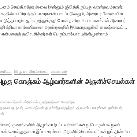
ம் செய்கிறதோ அவை இன்னும் ஜீவித்திருப்பது வாஸ்தவம்தான்.
்யப் பிரபந்தப் பாசுரங்கள் பாடப்படுவதும், அரையர் சேவையில்
ுத்தப்படுவதும், முத்துக்குறி போன்ற கிராமிய வடிவங்கள் அரையர்
ந்த ஜாதி ரீதியான வேலிகளை அகற்றுவதில் இராமானுஜரின் வைஷ்ணவம்…
 என்பதைத் தவிர. சித்தர்கள் பெரும்பாலோர் பதின்மூன்றாம்
்மிகம்
இந்து மத விளக்கங்கள்
வைணவம்
ழகு கொஞ்சும் ஆழ்வார்களின் அருளிச்செயல்கள்
ய்கையாழ்வார்
ஸ்ரீரங்கம்
பூதத்தாழ்வார்
வேதாந்த
துரகவி ஆழ்வார்
பெரியாழ்வார்
திருச்சந்தவிருத்தம்
திருமால்
பாசுரங்கள்
நாச்சியார்
ம்
்கல) குணங்களில் ஆழுங்காற்பட்டவர்கள்’ என்று பொருள் கூறுவர்.
ள் சொல்லுதலால் இப்பாசுரங்கள் ‘அருளிச்செயல்கள்’ என்றும் திவ்விய