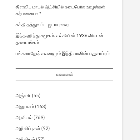
திராவிட மாடல் ஆட்சியில் நடைபெற்ற ஊழல்கள்
கற்பனையா ?
சக்தி தத்துவம் – ஜடாயு உரை
இந்த ஹிந்து சமூகம்: கல்கியின் 1936 விகடன்
தலையங்கம்
பங்களாதேஷ் கலவரமும் இந்தியாவின்பாதுகாப்பும்
வகைகள்
அஞ்சலி
(55)
அனுபவம்
(163)
அரசியல்
(769)
அறிவிப்புகள்
(92)
அறிவியல்
(57)