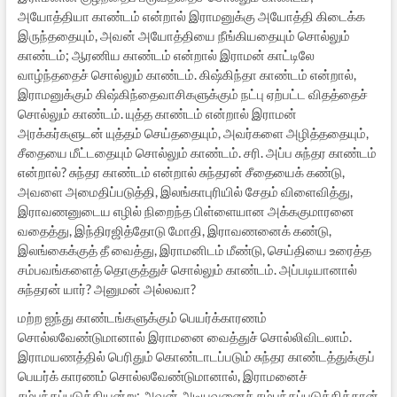
அயோத்தியா காண்டம் என்றால் இராமனுக்கு அயோத்தி கிடைக்க
இருந்ததையும், அவன் அயோத்தியை நீங்கியதையும் சொல்லும்
காண்டம்; ஆரணிய காண்டம் என்றால் இராமன் காட்டிலே
வாழ்ந்ததைச் சொல்லும் காண்டம். கிஷ்கிந்தா காண்டம் என்றால்,
இராமனுக்கும் கிஷ்கிந்தைவாசிகளுக்கும் நட்பு ஏற்பட்ட விதத்தைச்
சொல்லும் காண்டம். யுத்த காண்டம் என்றால் இராமன்
அரக்கர்களுடன் யுத்தம் செய்ததையும், அவர்களை அழித்ததையும்,
சீதையை மீட்டதையும் சொல்லும் காண்டம். சரி. அப்ப சுந்தர காண்டம்
என்றால்? சுந்தர காண்டம் என்றால் சுந்தரன் சீதையைக் கண்டு,
அவளை அமைதிப்படுத்தி, இலங்காபுரியில் சேதம் விளைவித்து,
இராவணனுடைய எழில் நிறைந்த பிள்ளையான அக்ககுமாரனை
வதைத்து, இந்திரஜித்தோடு மோதி, இராவணனைக் கண்டு,
இலங்கைக்குத் தீ வைத்து, இராமனிடம் மீண்டு, செய்தியை உரைத்த
சம்பவங்களைத் தொகுத்துச் சொல்லும் காண்டம். அப்படியானால்
சுந்தரன் யார்? அனுமன் அல்லவா?
மற்ற ஐந்து காண்டங்களுக்கும் பெயர்க்காரணம்
சொல்லவேண்டுமானால் இராமனை வைத்துச் சொல்லிவிடலாம்.
இராமயணத்தில் பெரிதும் கொண்டாடப்படும் சுந்தர காண்டத்துக்குப்
பெயர்க் காரணம் சொல்லவேண்டுமானால், இராமனைச்
சம்பந்தப்படுத்தியன்று; அவன் அடியவனைச் சம்பந்தப்படுத்தித்தான்