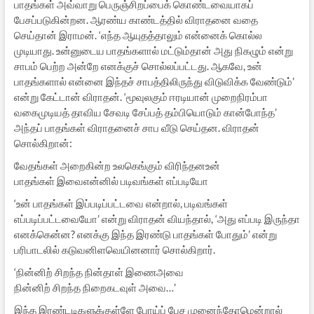
பாதங்கள் அவ்வாறு பெருஞ்சிறப்பைக் கொண்டவையாகப்
பேசப்படுகின்றன. ஆரண்ய காண்டத்தில் விராதனை வதை
செய்தான் இராமன். ‘எந்த ஆயுதத்தாலும் என்னைக் கொல்ல
முடியாது. உன்னுடைய பாதங்களால் மட்டும்தான் அது நிகழும் என்று
சாபம் பெற்ற அன்றே எனக்குச் சொல்லப்பட்டது. ஆகவே, உன்
பாதங்களால் என்னை இந்தச் சாபத்திலிருந்து விடுவிக்க வேண்டும்’
என்று கேட்டான் விராதன். ‘மூவுலகும் ஈரடியான் முறைநிரம்பா
வகைமுடியத் தாவிய சேவடி சேப்பத் தம்பியொடும் கான்போந்த’
அந்தப் பாதங்கள் விராதனைச் சாப வீடு செய்தன. விராதன்
சொல்கிறான்:
வேதங்கள் அறைகின்ற உலகெங்கும் விரிந்தனஉன்
பாதங்கள் இவைஎன்னில் படிவங்கள் எப்படியோ
‘உன் பாதங்கள் இப்படிப்பட்டவை என்றால், படிவங்கள்
எப்படிப்பட்டவையோ’ என்று விராதன் வியந்தால், ‘அது எப்படி இருந்தா
எனக்கென்ன? எனக்கு இந்த இரண்டு பாதங்கள் போதும்’ என்று
பரிபாடலில் கடுவனிளவெயினனார் சொல்கிறார்.
‘நின்னிற் சிறந்த நின்தாள் இணைஅவை
நின்னிற் சிறந்த நிறைகடவுள் அவை…’
இந்த இரண்டடிகளுக்குள்ளே போய்ப் பேச முனைந்தோமென்றால்