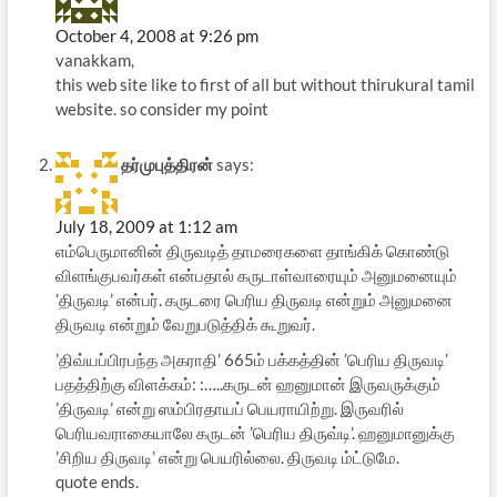
கருடனைப் பற்றிச் சொல்கிறது.
வாகனத்தின் மீது ஏறி
October 4, 2008 at 9:26 pm
அமர்கின்ற போது அதன் மீது
vanakkam,
திருவடி படுகின்ற
this web site like to first of all but without thirukural tamil
தன்மையால்…
website. so consider my point
தர்முபுத்திரன்
says:
July 18, 2009 at 1:12 am
எம்பெருமானின் திருவடித் தாமரைகளை தாங்கிக் கொண்டு
விளங்குபவர்கள் என்பதால் கருடாள்வாரையும் அனுமனையும்
’திருவடி’ என்பர். கருடரை பெரிய திருவடி என்றும் அனுமனை
திருவடி என்றும் வேறுபடுத்திக் கூறுவர்.
’திவ்யப்பிரபந்த அகராதி’ 665ம் பக்கத்தின் ’பெரிய திருவடி’
பதத்திற்கு விளக்கம்: :…..கருடன் ஹனுமான் இருவருக்கும்
’திருவடி’ என்று ஸம்பிரதாயப் பெயராயிற்று. இருவரில்
பெரியவராகையாலே கருடன் ’பெரிய திருவ்டி’. ஹனுமானுக்கு
’சிறிய திருவடி’ என்று பெயரில்லை. திருவடி ம்ட்டுமே.
quote ends.