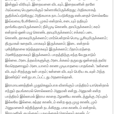
இன்னும் விரியும். இறைவனை விடவும், இறைவனின் தாளே
அவ்வளவு பெருமைக்கும் உள்ளாகியிருக்கிறது; அதிகமாகத்
துதிக்கப்படுகிறது; அதிகமாக நாடப்படுகிறது என்பதைச் சொல்லவே
இவ்வளவு பேசினோம். முகம் என்றால், சடையும் நதியும்
தாங்கியதாயிருக்கலாம்; நீள்முடி கொண்டதாயிருக்கலாம்; கரம்
என்றால் ஒண் மழு கொண்டதாயுமிருக்கலாம்; சக்கரப் படை
கொண்டதாகவுமிருக்கலாம்; மார்பென்றால் பொடி பூசியுமிருக்கலாம்;
திருமகள் உறைவிடமாகவும் இருக்கலாம்; இடை என்றால்
புலித்தோலை உடுத்ததாகவும் இருக்கலாம்; பீதாம்பரத்தை
அணிந்ததாகவும் இருக்கலாம். பாதத்திற்கு எந்த வேறுபாடும்
இல்லை. அடைந்தவர்களுக்கு அடைக்கலம் தருவது ஒன்றைத் தவிர
வேறெதனாலும் அடையாளம் காண முடியாதவை பாதங்கள். ‘உன்னை
விடவும் சிறந்தது உன் பாதம்; உன்னை விடவும் பெரிய கடவுள் அந்த
இரண்டும்’ என்று பாடப்பட்டது அதனால்தான்.
இராமாயணத்தின் முதுகெலும்பாக விளங்கும் பாத்திரம் யாரென்றால்
சற்றும் தயங்காமல் சொல்லலாம் அனுமன் என்று. அனுமன் என்ற
பாத்திரம் இல்லாமல் இராம காதை ஆரணிய காண்டத்துக்கு அப்புறம்
இல்லவே இல்லை. சுந்தர காண்டம் என்ற ஒரு முழு காண்டமும்
அனுமனைச் சுற்றித்தான் நடக்கிறது. பால காண்டம் என்றால்,
இராமனின் குழந்தைப் பருவத்தைச் சொல்லும் காண்டம்;