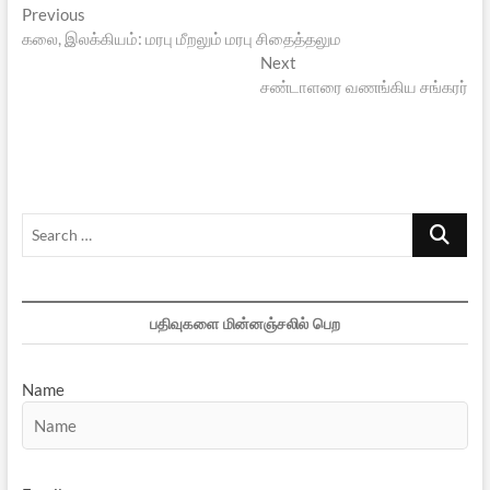
Post
Previous
Previous
post:
கலை, இலக்கியம்: மரபு மீறலும் மரபு சிதைத்தலும
navigation
Next
Next
post:
சண்டாளரை வணங்கிய சங்கரர்
Search
…
பதிவுகளை மின்னஞ்சலில் பெற
Name