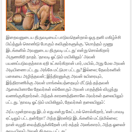
இறைவனுடைய திருவடியைப் பாடுவதென்றால் ஒரு தனி மகிழ்ச்சி
பிய்த்துக் கொண்டு போகும் கவிஞர்களுக்கு. ‘மொத்தம் மூணு
இடங்களில் அவனுடைய திருவடி பட்டது’ என்று சொல்கிறார்
அருணகிரி நாதர். ‘தாவடி ஓட்டும் மயிலிலும்’ அவன்
பயணப்படுவதற்காக ஏறி உட்கார்கிறான் பார், மயில், அது மேல அவன்
அடியிணை பட்டது. அங்கே மட்டுமா பட்டது? இல்லை; தேவர்களின்
பகையை அழித்தவன்; இந்திரனுக்கு அவன் உயிரையும்,
இந்திராணிக்கு அவள் மாங்கல்யத்தையும் மீட்டுத் தந்தவன்
ஆகையினாலே தேவர்கள் எல்லோரும் அவன் பாதத்தில் விழுந்து
வணங்குகிறார்கள். அந்தக் காரணத்தினாலே அவர்கள் தலையிலும்
பட்டது. ‘தாவடி ஓட்டும் மயிலிலும், தேவர்கள் தலையிலும்’.
அப்ப மூன்றாவது இடம் எது என்று கேட்டால் சொல்கிறார், ‘என் பாவடி
ஏட்டிலும் பட்டதன்றோ!’ அந்த இரண்டு இடங்களில் மட்டுமில்லை;
நான் எழுதி வைத்திருக்கிறேன் பார் கந்தர் அலங்காரம், அந்த ஓலைச்
சுவடியிலும் அவன் திருவடி பட்டது.’