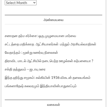
முந்தைய
பதிவுகள்
அண்மையவை
சனாதன தர்ம சர்ச்சை: ஒரு முழுமையான பார்வை
சட்டத்தை மதிக்காத ஆட்சியாளர்கள் மற்றும் அரசியல்வாதிகள்
வேதாந்தம் : மூன்று உணர்வு நிலைகள்
திராவிட மாடல் ஆட்சியில் நடைபெற்ற ஊழல்கள் கற்பனையா ?
சக்தி தத்துவம் – ஜடாயு உரை
இந்த ஹிந்து சமூகம்: கல்கியின் 1936 விகடன் தலையங்கம்
பங்களாதேஷ் கலவரமும் இந்தியாவின்பாதுகாப்பும்
வகைகள்