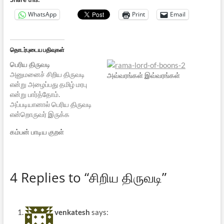
WhatsApp
Print
Email
தொடர்புடைய பதிவுகள்
பெரிய திருவடி
அனுமனைச் சிறிய திருவடி
அவ்வரங்கள் இவ்வரங்கள்
என்று அழைப்பது தமிழ் மரபு
என்று பார்த்தோம்.
அப்படியானால் பெரிய திருவடி
என்றொருவர் இருக்க
வேண்டும். ஆமாம். வைணவ
கம்பன் பாடிய குறள்
சம்பிரதாயங்களை
அறிந்தவர்கள் கருடனுக்கே
பெரிய திருவடி என்ற பெயர்
வழங்கப்படுகிறது
4 Replies to “சிறிய திருவடி”
என்றறிவார்கள். 'இவனது
வலிமை கண்டு திருமால்
கேட்டுக்கொள்ள, வாகனமும்
கொடியும் ஆனவன்' என்று
venkatesh
says:
அபிதான சிந்தாமணி