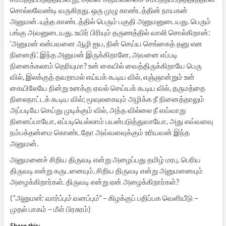
சொல்லவேண்டி வருகிறது. ஒரு முழு காண்டத்தின் நாயகன்
அனுமன். யுத்த காண்டத்தில் பெரும் பகுதி அனுமனுடையது. பெரும்
பங்கு அவனுடையது. உயிர் பிரியும் தருணத்தில் வாலி சொல்கிறான்:
‘அனுமன் என்பவனை ஆழி ஐய, நின் செய்ய செங்கைத் தனு என
நினைதி’. இந்த அனுமன் இருக்கிறானே, அவனை எப்படி
நினைக்கலாம் தெரியுமா? உன் கையில் வைத்திருக்கிறாயே பெரு
வில், இலக்குத் தவறாமல் எய்யக் கூடிய வில், எஞ்ஞான்றும் உன்
கையிலேயே நின்று உனக்கு ஏவல் செய்யக் கூடிய வில், தருமத்தை
நிலைநாட்டக் கூடிய வில்; மூவுலகையும் அழிக்க நீ நினைத்தாலும்
அப்படியே செய்து முடிக்கும் வில், அந்த வில்லை நீ எவ்வாறு
நினைப்பாயோ, எப்படியெல்லாம் பயன்படுத்துவாயோ, அது எவ்வளவு
நம்பக்தன்மை கொண்டதோ அவ்வளவுக்கும் உரியவன் இந்த
அனுமன்.
அனுமனைச் சிறிய திருவடி என்று அழைப்பது தமிழ் மரபு. பெரிய
திருவடி என்று கருடனையும், சிறிய திருவடி என்று அனுமனையும்
அழைக்கிறார்கள். திருவடி என்று ஏன் அழைக்கிறார்கள்?
(
“அனுமன்: வார்ப்பும் வனப்பும்”
– கிழக்குப் பதிப்பக வெளியீடு –
முதல் பாகம் – மீள் பிரசுரம்)
Share this: